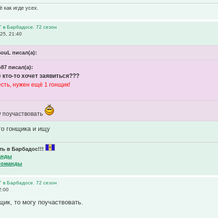
 как игде усех.
" в Барбадосе. 72 сезон
25, 21:40
ouL писал(а):
87 писал(а):
 кто-то хочет заявиться???
сть, нужен ещё 1 гонщик!
гу поучаствовать
ого гонщика и ищу
ь в Барбадос!!!
анды
команды
" в Барбадосе. 72 сезон
2:00
щик, то могу поучаствовать.