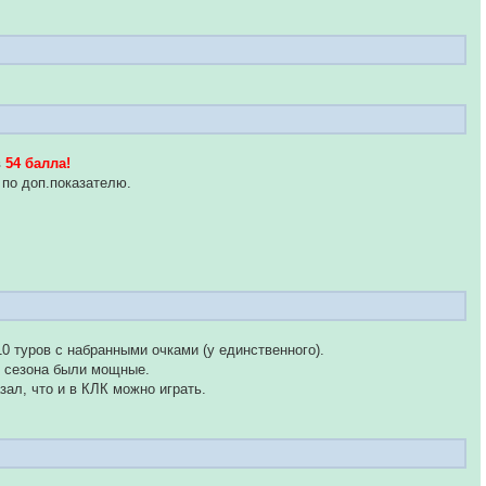
в
54 балла!
 по доп.показателю.
0 туров с набранными очками (у единственного).
ш сезона были мощные.
ал, что и в КЛК можно играть.