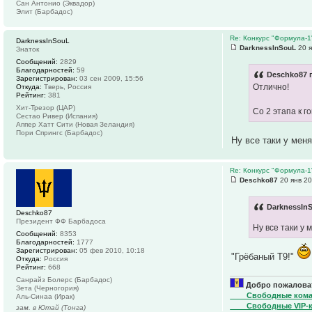
Сан Антонио (Эквадор)
Элит (Барбадос)
Re: Конкурс "Формула-1
DarknessInSouL
DarknessInSouL
20 я
Знаток
Сообщений:
2829
Благодарностей:
59
Deschko87 
Зарегистрирован:
03 сен 2009, 15:56
Отлично!
Откуда:
Тверь, Россия
Рейтинг:
381
Хит-Трезор (ЦАР)
Со 2 этапа к 
Сестао Ривер (Испания)
Аппер Хатт Сити (Новая Зеландия)
Пори Спрингс (Барбадос)
Ну все таки у мен
Re: Конкурс "Формула-1
Deschko87
20 янв 20
DarknessInS
Deschko87
Президент ФФ Барбадоса
Ну все таки у 
Сообщений:
8353
Благодарностей:
1777
Зарегистрирован:
05 фев 2010, 10:18
"Грёбаный Т9!"
Откуда:
Россия
Рейтинг:
668
Санрайз Болерс (Барбадос)
Добро пожаловат
Зета (Черногория)
____Свободные ком
Аль-Синаа (Ирак)
____Свободные VIP-
зам. в Ютай (Тонга)