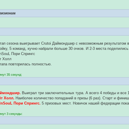
ивизионам
тап сезона выигрывает Crutoi Даймондшир с невозможным результатом 
ойку, 5 команд, кучно набрали больше 30 очков. И 2-3 места поделились
InSouL Пори Спрингс
йт Холл
тапа повторилась полностью.
нут 35 секунд:
Даймондшир.
Выиграл три заключительных тура. А всего 4 победы и все 1
йт Холл.
Наиболее количество попаданий в призы (6 раз). Старт и фини
sInSouL Пори Спрингс.
5 призовых мест. Новичок нашей федерации показ
инут 3 секунды: