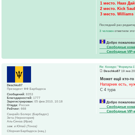
1 место. Haas Да
2 место. Kick Sau
3 место. William
Последний раз редактир
3 человек
отметили это
Добро пожаловат
____Свободные ком
____Свободные VIP-
Re: Конкурс "Формула-1
Deschko87
19 янв 20
Может ещё кто-то
Напарник есть, ну
Deschko87
Президент ФФ Барбадоса
С 4 тура
Сообщений:
8353
Благодарностей:
1777
Зарегистрирован:
05 фев 2010, 10:18
Добро пожаловат
Откуда:
Россия
____Свободные ком
Рейтинг:
668
____Свободные VIP-
Санрайз Болерс (Барбадос)
Зета (Черногория)
Аль-Синаа (Ирак)
зам. в Ютай (Тонга)
Сборная Барбадоса (нац.)