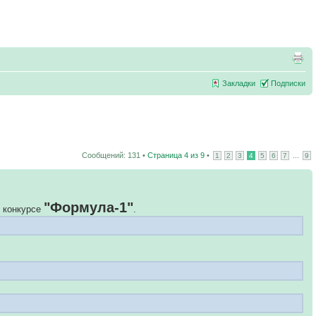
Закладки
Подписки
Сообщений: 131 •
Страница
4
из
9
•
...
1
2
3
4
5
6
7
9
"Формула-1"
м конкурсе
.