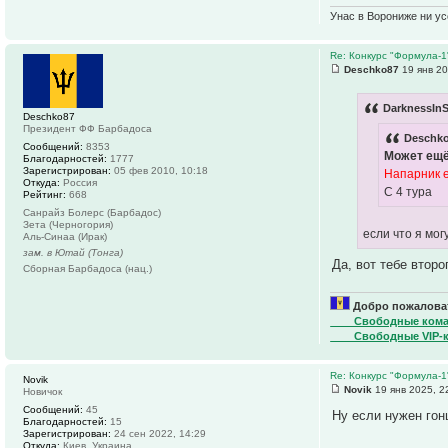
Унас в Ворониже ни усё
Re: Конкурс "Формула-1
Deschko87
19 янв 20
DarknessInS
Deschko87
Президент ФФ Барбадоса
Deschko
Сообщений:
8353
Может ещё
Благодарностей:
1777
Зарегистрирован:
05 фев 2010, 10:18
Напарник е
Откуда:
Россия
С 4 тура
Рейтинг:
668
Санрайз Болерс (Барбадос)
Зета (Черногория)
если что я мо
Аль-Синаа (Ирак)
зам. в Ютай (Тонга)
Да, вот тебе втор
Сборная Барбадоса (нац.)
Добро пожаловат
____Свободные ком
____Свободные VIP-
Re: Конкурс "Формула-1
Novik
Novik
19 янв 2025, 2
Новичок
Сообщений:
45
Ну если нужен гон
Благодарностей:
15
Зарегистрирован:
24 сен 2022, 14:29
Откуда:
Киев, Украина