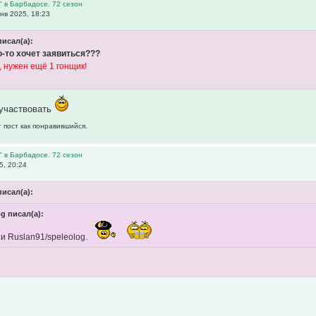
" в Барбадосе. 72 сезон
нв 2025, 18:23
писал(а):
-то хочет заявиться???
, нужен ещё 1 гонщик!
оучаствовать
 пост как понравившийся.
" в Барбадосе. 72 сезон
5, 20:24
писал(а):
og писал(а):
и Ruslan91/speleolog.