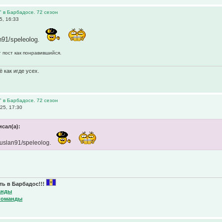
" в Барбадосе. 72 сезон
5, 16:33
91/speleolog.
 пост как понравившийся.
 как игде усех.
" в Барбадосе. 72 сезон
25, 17:30
исал(а):
slan91/speleolog.
ь в Барбадос!!!
анды
команды