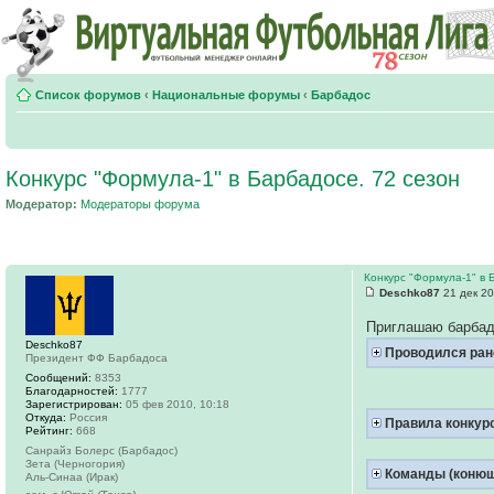
Список форумов
‹
Национальные форумы
‹
Барбадос
Конкурс "Формула-1" в Барбадосе. 72 сезон
Модератор:
Модераторы форума
Конкурс "Формула-1" в 
Deschko87
21 дек 20
Приглашаю барбад
Deschko87
Проводился ран
Президент ФФ Барбадоса
Сообщений:
8353
Благодарностей:
1777
Зарегистрирован:
05 фев 2010, 10:18
Откуда:
Россия
Правила конкур
Рейтинг:
668
Санрайз Болерс (Барбадос)
Зета (Черногория)
Команды (конюш
Аль-Синаа (Ирак)