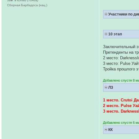
зам. в Ютай (Тонга)
Сборная Барбадоса (нац.)
Участники по д
10 этап
Заключительный э
Претенденты на тр
2 место: Darkness
3 место: Pulse Уа
Тройка прошлого э
Добавлено спустя 8 ми
ЛЗ
1 место. Crutoi 
2 место. Pulse Уа
3 место. Darknes
Добавлено спустя 6 м
КК