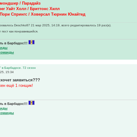
ймондшир / Парадайз
ber Уайт Холл / Бриттонс Хилл
s Пори Спрингс / Ховерсал Тюрнин Юнайтед
овалось Deschko87 21 мар 2025, 14:19, всего редактировалось 19 раз(а).
т пост как понравившийся.
ь в Барбадос!!!
анды
команды
" в Барбадосе. 72 сезон
25, 15:34
 хочет заявиться???
жен ещё 1 гонщик!
ь в Барбадос!!!
анды
команды