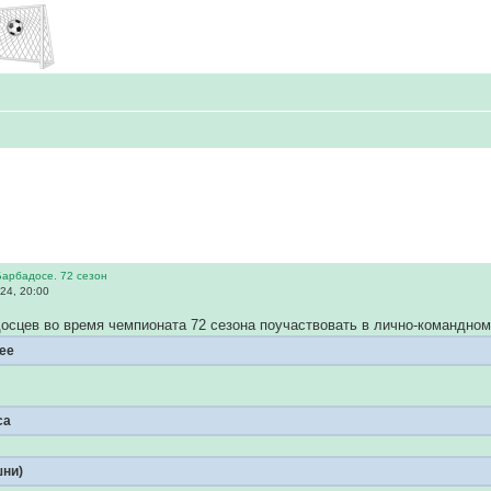
Барбадосе. 72 сезон
24, 20:00
осцев во время чемпионата 72 сезона поучаствовать в лично-командно
ее
са
ни)