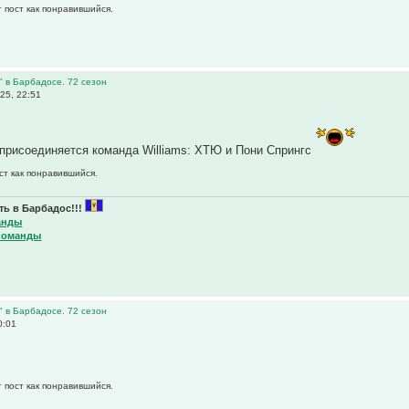
 пост как понравившийся.
" в Барбадосе. 72 сезон
25, 22:51
е присоединяется команда Williams: ХТЮ и Пони Спрингс
ст как понравившийся.
ь в Барбадос!!!
анды
команды
" в Барбадосе. 72 сезон
0:01
 пост как понравившийся.