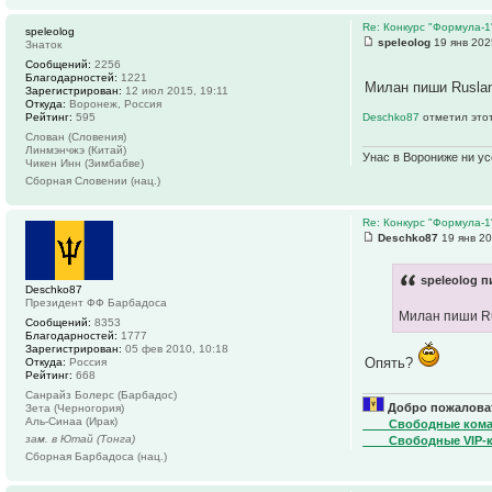
Re: Конкурс "Формула-1
speleolog
speleolog
19 янв 202
Знаток
Сообщений:
2256
Благодарностей:
1221
Милан пиши Ruslan
Зарегистрирован:
12 июл 2015, 19:11
Откуда:
Воронеж, Россия
Рейтинг:
595
Deschko87
отметил этот
Слован (Словения)
Линмэнчжэ (Китай)
Унас в Ворониже ни усё
Чикен Инн (Зимбабве)
Сборная Словении (нац.)
Re: Конкурс "Формула-1
Deschko87
19 янв 20
speleolog п
Deschko87
Президент ФФ Барбадоса
Милан пиши Ru
Сообщений:
8353
Благодарностей:
1777
Зарегистрирован:
05 фев 2010, 10:18
Опять?
Откуда:
Россия
Рейтинг:
668
Санрайз Болерс (Барбадос)
Добро пожаловат
Зета (Черногория)
Аль-Синаа (Ирак)
____Свободные ком
зам. в Ютай (Тонга)
____Свободные VIP-
Сборная Барбадоса (нац.)