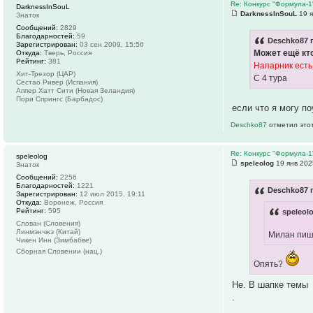
Re: Конкурс "Формула-1
DarknessInSouL
DarknessInSouL
19 я
Знаток
Сообщений:
2829
Благодарностей:
59
Deschko87 
Зарегистрирован:
03 сен 2009, 15:56
Может ещё кто
Откуда:
Тверь, Россия
Рейтинг:
381
Напарник есть
Хит-Трезор (ЦАР)
С 4 тура
Сестао Ривер (Испания)
Аппер Хатт Сити (Новая Зеландия)
Пори Спрингс (Барбадос)
если что я могу п
Deschko87
отметил этот
Re: Конкурс "Формула-1
speleolog
speleolog
19 янв 202
Знаток
Сообщений:
2256
Благодарностей:
1221
Deschko87 
Зарегистрирован:
12 июл 2015, 19:11
Откуда:
Воронеж, Россия
Рейтинг:
595
speleol
Слован (Словения)
Линмэнчжэ (Китай)
Милан пиш
Чикен Инн (Зимбабве)
Сборная Словении (нац.)
Опять?
Не. В шапке темы
.