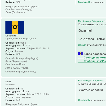
Рейтинг:
589
Deschko87
отметил этот
Шахрдари Бабульсар (Иран)
Сан Антонио (Эквадор)
Элит (Барбадос)
Re: Конкурс "Формула-1
Deschko87
19 янв 20
Отлично!
Deschko87
Президент ФФ Барбадоса
Со 2 этапа к гонк
Сообщений:
8353
slavash
отметил этот по
Благодарностей:
1777
Зарегистрирован:
05 фев 2010, 10:18
Откуда:
Россия
Добро пожаловат
Рейтинг:
668
____Свободные ком
Санрайз Болерс (Барбадос)
____Свободные VIP-
Зета (Черногория)
Аль-Синаа (Ирак)
зам. в Ютай (Тонга)
Сборная Барбадоса (нац.)
Re: Конкурс "Формула-1
Novik
Novik
20 янв 2025, 0
Новичок
Сообщений:
45
Участие оплатил
Благодарностей:
15
Зарегистрирован:
24 сен 2022, 14:29
Откуда:
Киев, Украина
Рейтинг:
589
Deschko87
отметил этот
Шахрдари Бабульсар (Иран)