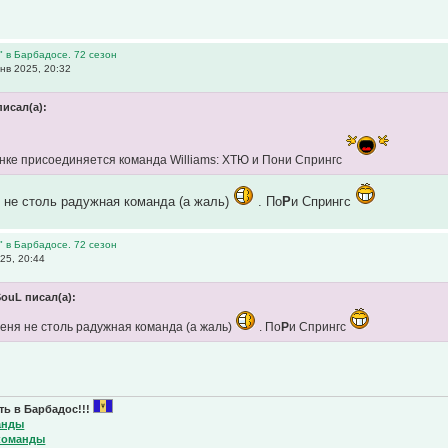
" в Барбадосе. 72 сезон
нв 2025, 20:32
писал(а):
гонке присоединяется команда Williams: ХТЮ и Пони Спрингс
я не столь радужная команда (а жаль)
. По
Р
и Спрингс
" в Барбадосе. 72 сезон
25, 20:44
ouL писал(а):
меня не столь радужная команда (а жаль)
. По
Р
и Спрингс
ь в Барбадос!!!
анды
команды