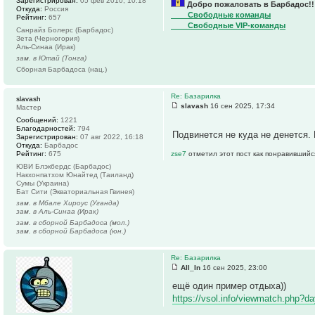
Зарегистрирован:
05 фев 2010, 10:18
Добро пожаловать в Барбадос!!
Откуда:
Россия
____Свободные команды
Рейтинг:
657
____Свободные VIP-команды
Санрайз Болерс (Барбадос)
Зета (Черногория)
Аль-Синаа (Ирак)
зам. в Ютай (Тонга)
Сборная Барбадоса (нац.)
Re: Базарилка
slavash
slavash
16 сен 2025, 17:34
Мастер
Сообщений:
1221
Благодарностей:
794
Подвинется не куда не денется.
Зарегистрирован:
07 авг 2022, 16:18
Откуда:
Барбадос
Рейтинг:
675
zse7
отметил этот пост как понравившийс
ЮВИ Блэкбердс (Барбадос)
Накхонпатхом Юнайтед (Таиланд)
Сумы (Украина)
Бат Сити (Экваториальная Гвинея)
зам. в Мбале Хироус (Уганда)
зам. в Аль-Синаа (Ирак)
зам. в сборной Барбадоса (мол.)
зам. в сборной Барбадоса (юн.)
Re: Базарилка
All_In
16 сен 2025, 23:00
ещё один пример отдыха))
https://vsol.info/viewmatch.php?d