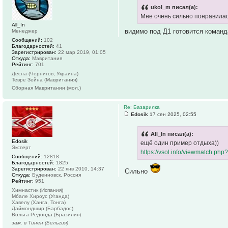
ukol_m писал(а):
Мне очень сильно понравилась
All_In
видимо под Д1 готовится команд
Менеджер
Сообщений:
102
Благодарностей:
41
Зарегистрирован:
22 мар 2019, 01:05
Откуда:
Мавритания
Рейтинг:
701
Десна (Чернигов, Украина)
Тевре Зейна (Мавритания)
Сборная Мавритании (мол.)
Re: Базарилка
Edosik
17 сен 2025, 02:55
All_In писал(а):
Edosik
ещё один пример отдыха))
Эксперт
https://vsol.info/viewmatch.php
Сообщений:
12818
Благодарностей:
1825
Зарегистрирован:
22 янв 2010, 14:37
Сильно
Откуда:
Буденновск, Россия
Рейтинг:
951
Химнастик (Испания)
Мбале Хироус (Уганда)
Хавелу (Ханга, Тонга)
Даймондшир (Барбадос)
Вольта Редонда (Бразилия)
зам. в Тинен (Бельгия)