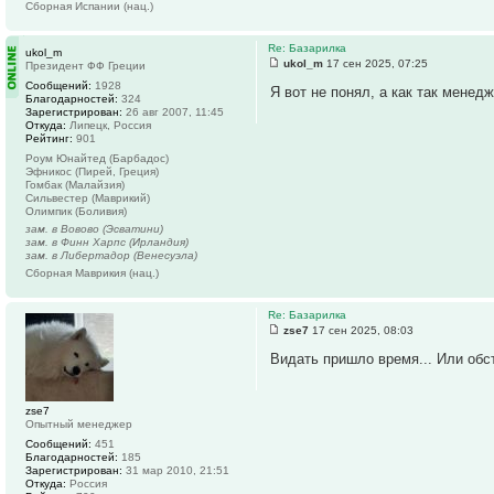
Сборная Испании (нац.)
Re: Базарилка
ukol_m
ukol_m
17 сен 2025, 07:25
Президент ФФ Греции
Сообщений:
1928
Я вот не понял, а как так менед
Благодарностей:
324
Зарегистрирован:
26 авг 2007, 11:45
Откуда:
Липецк, Россия
Рейтинг:
901
Роум Юнайтед (Барбадос)
Эфникос (Пирей, Греция)
Гомбак (Малайзия)
Сильвестер (Маврикий)
Олимпик (Боливия)
зам. в Вовово (Эсватини)
зам. в Финн Харпс (Ирландия)
зам. в Либертадор (Венесуэла)
Сборная Маврикия (нац.)
Re: Базарилка
zse7
17 сен 2025, 08:03
Видать пришло время... Или обс
zse7
Опытный менеджер
Сообщений:
451
Благодарностей:
185
Зарегистрирован:
31 мар 2010, 21:51
Откуда:
Россия