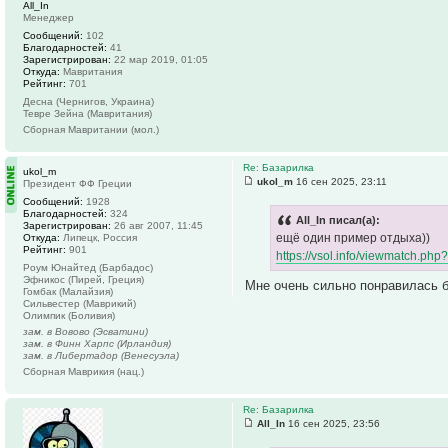
All_In
Менеджер
Сообщений:
102
Благодарностей:
41
Зарегистрирован:
22 мар 2019, 01:05
Откуда:
Мавритания
Рейтинг:
701
Десна (Чернигов, Украина)
Тевре Зейна (Мавритания)
Сборная Мавритании (мол.)
Re: Базарилка
ukol_m
ukol_m
16 сен 2025, 23:11
Президент ФФ Греции
Сообщений:
1928
Благодарностей:
324
All_In писал(а):
Зарегистрирован:
26 авг 2007, 11:45
ещё один пример отдыха))
Откуда:
Липецк, Россия
Рейтинг:
901
https://vsol.info/viewmatch.php
Роум Юнайтед (Барбадос)
Эфникос (Пирей, Греция)
Мне очень сильно понравилась б
Гомбак (Малайзия)
Сильвестер (Маврикий)
Олимпик (Боливия)
зам. в Вовово (Эсватини)
зам. в Финн Харпс (Ирландия)
зам. в Либертадор (Венесуэла)
Сборная Маврикия (нац.)
Re: Базарилка
All_In
16 сен 2025, 23:56