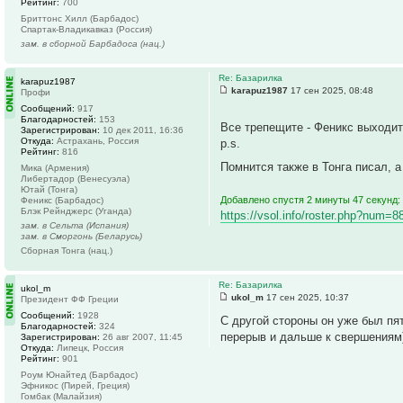
Рейтинг:
700
Бриттонс Хилл (Барбадос)
Спартак-Владикавказ (Россия)
зам. в сборной Барбадоса (нац.)
Re: Базарилка
karapuz1987
karapuz1987
17 сен 2025, 08:48
Профи
Сообщений:
917
Благодарностей:
153
Все трепещите - Феникс выходит
Зарегистрирован:
10 дек 2011, 16:36
Откуда:
Астрахань, Россия
p.s.
Рейтинг:
816
Помнится также в Тонга писал, 
Мика (Армения)
Либертадор (Венесуэла)
Ютай (Тонга)
Добавлено спустя 2 минуты 47 секунд:
Феникс (Барбадос)
Блэк Рейнджерс (Уганда)
https://vsol.info/roster.php?num=8
зам. в Сельта (Испания)
зам. в Сморгонь (Беларусь)
Сборная Тонга (нац.)
Re: Базарилка
ukol_m
ukol_m
17 сен 2025, 10:37
Президент ФФ Греции
Сообщений:
1928
С другой стороны он уже был пя
Благодарностей:
324
перерыв и дальше к свершениям
Зарегистрирован:
26 авг 2007, 11:45
Откуда:
Липецк, Россия
Рейтинг:
901
Роум Юнайтед (Барбадос)
Эфникос (Пирей, Греция)
Гомбак (Малайзия)