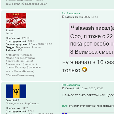
зам. в сборной Барбадоса (нац.)
Re: Базарилка
Edosik
16 сен 2025, 16:17
slavash писал(а
Edosik
Эксперт
Ооо, я тоже с 2
Сообщений:
12818
Благодарностей:
1825
пока рот особо н
Зарегистрирован:
22 янв 2010, 14:37
Откуда:
Буденновск, Россия
8 Веймоса смес
Рейтинг:
951
Химнастик (Испания)
Мбале Хироус (Уганда)
ну я начал в 16 с
Хавелу (Ханга, Тонга)
Даймондшир (Барбадос)
Вольта Редонда (Бразилия)
только
зам. в Тинен (Бельгия)
Сборная Испании (нац.)
Re: Базарилка
Deschko87
16 сен 2025, 17:02
Веймос только ракетой или Эдо
Deschko87
Президент ФФ Барбадоса
crutoi
отметил этот пост как понравившийс
Сообщений:
8352
Благодарностей:
1776