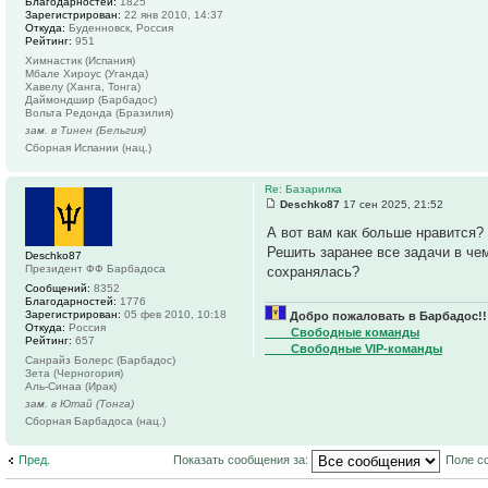
Благодарностей:
1825
Зарегистрирован:
22 янв 2010, 14:37
Откуда:
Буденновск, Россия
Рейтинг:
951
Химнастик (Испания)
Мбале Хироус (Уганда)
Хавелу (Ханга, Тонга)
Даймондшир (Барбадос)
Вольта Редонда (Бразилия)
зам. в Тинен (Бельгия)
Сборная Испании (нац.)
Re: Базарилка
Deschko87
17 сен 2025, 21:52
А вот вам как больше нравится?
Решить заранее все задачи в че
Deschko87
Президент ФФ Барбадоса
сохранялась?
Сообщений:
8352
Благодарностей:
1776
Зарегистрирован:
05 фев 2010, 10:18
Добро пожаловать в Барбадос!!
Откуда:
Россия
____Свободные команды
Рейтинг:
657
____Свободные VIP-команды
Санрайз Болерс (Барбадос)
Зета (Черногория)
Аль-Синаа (Ирак)
зам. в Ютай (Тонга)
Сборная Барбадоса (нац.)
Пред.
Показать сообщения за:
Поле с