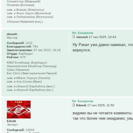
Сильвестер (Маврикий)
Олимпик (Боливия)
зам. в Вовово (Эсватини)
зам. в Финн Харпс (Ирландия)
зам. в Либертадор (Венесуэла)
Сборная Маврикия (нац.)
Re: Базарилка
slavash
slavash
17 сен 2025, 10:43
Мастер
Сообщений:
1221
Ну Ринат уже давно намекал, чт
Благодарностей:
794
вернулся.
Зарегистрирован:
07 авг 2022, 16:18
Откуда:
Барбадос
Рейтинг:
675
ЮВИ Блэкбердс (Барбадос)
Накхонпатхом Юнайтед (Таиланд)
Сумы (Украина)
Бат Сити (Экваториальная Гвинея)
зам. в Мбале Хироус (Уганда)
зам. в Аль-Синаа (Ирак)
зам. в сборной Барбадоса (мол.)
зам. в сборной Барбадоса (юн.)
Re: Базарилка
Edosik
17 сен 2025, 11:50
видимо вы не читаете комменты о
так что более чем ожидаемо, ув
Edosik
Эксперт
Сообщений:
12818