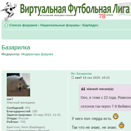
Список форумов
‹
Национальные форумы
‹
Барбадос
Базарилка
Модератор:
Модераторы форума
Re: Базарилка
zse7
16 сен 2025, 16:15
slavash писал(а):
Ооо, я тоже с 22 года. Ровес
zse7
Опытный менеджер
сезонов так через 7-8 Веймо
Сообщений:
451
Благодарностей:
185
Зарегистрирован:
31 мар 2010, 21:51
У него пол лярда есть
Откуда:
Россия
Рейтинг:
700
Так что не знаю, не знаю.
Бриттонс Хилл (Барбадос)
Спартак-Владикавказ (Россия)