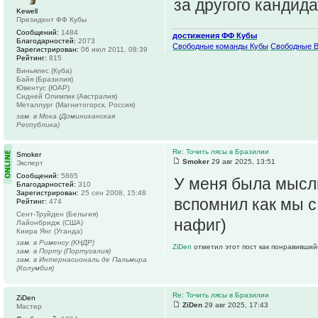
за другого кандид
Kewell
Президент ФФ Кубы
Сообщений:
1484
достижения ФФ Кубы
Благодарностей:
2073
Свободные команды Кубы
Свободные 
Зарегистрирован:
06 июл 2011, 08:39
Рейтинг:
815
Виньялес (Куба)
Байя (Бразилия)
Ювентус (ЮАР)
Сидней Олимпик (Австралия)
Металлург (Магнитогорск, Россия)
зам. в Мока (Доминиканская
Республика)
Re: Точить лясы в Бразилии
Smoker
Smoker
29 авг 2025, 13:51
Эксперт
Сообщений:
5865
У меня была мысль
Благодарностей:
310
Зарегистрирован:
25 сен 2008, 15:48
вспомнил как мы с
Рейтинг:
474
Сент-Труйден (Бельгия)
нафиг)
Лайонбридж (США)
Киира Янг (Уганда)
зам. в Рименсу (КНДР)
ZiDen
отметил этот пост как понравивший
зам. в Порту (Португалия)
зам. в Интернасиональ де Пальмира
(Колумбия)
Re: Точить лясы в Бразилии
ZiDen
ZiDen
29 авг 2025, 17:43
Мастер