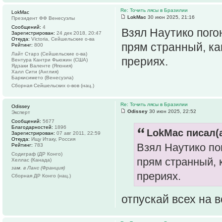
Re: Точить лясы в Бразилии
LokMac
LokMac
30 июн 2025, 21:16
Президент ФФ Венесуэлы
Сообщений:
4
Взял Наутико погон
Зарегистрирован:
24 дек 2018, 20:47
Откуда:
Victoria, Сейшельские о-ва
прям странный, ка
Рейтинг:
800
Лайт Старз (Сейшельские о-ва)
прериях.
Вентура Кантри Фьюжин (США)
Ядзаки Валенте (Япония)
Халл Сити (Англия)
Баркисимето (Венесуэла)
Сборная Сейшельских о-вов (нац.)
Re: Точить лясы в Бразилии
Odissey
Odissey
30 июн 2025, 22:52
Эксперт
Сообщений:
5677
Благодарностей:
1896
LokMac писал(а
Зарегистрирован:
07 авг 2011, 22:59
Откуда:
Ищу Итаку, Россия
Взял Наутико пог
Рейтинг:
783
Содиграф (ДР Конго)
прям странный, 
Хеллас (Канада)
зам. в Ланс (Франция)
прериях.
Сборная ДР Конго (нац.)
отпускай всех на 