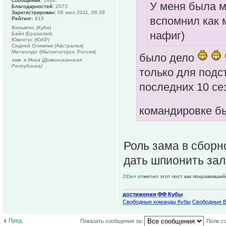
Сообщений:
1484
У меня была м
Благодарностей:
2073
Зарегистрирован:
06 июл 2011, 08:39
вспомнил как 
Рейтинг:
815
Виньялес (Куба)
нафиг)
Байя (Бразилия)
Ювентус (ЮАР)
Сидней Олимпик (Австралия)
Металлург (Магнитогорск, Россия)
было дело
зам. в Мока (Доминиканская
Республика)
только для подст
последних 10 сезо
командировке б
Роль зама в сборн
дать шпионить за
ZiDen
отметил этот пост как понравивший
достижения ФФ Кубы
Свободные команды Кубы
Свободные 
Пред.
Показать сообщения за:
Поле с