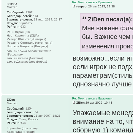
Re: Точить лясы в Бразилии
respect
respect
26 авг 2025, 22:38
Мастер
Сообщений:
1367
Благодарностей:
613
ZiDen писал(а):
Зарегистрирован:
18 июл 2014, 22:37
Откуда:
Кирибати
Мне важнее флаг
Рейтинг:
633
Ренн (Франция)
бы. Важнее чем 
Норт Каролина (США)
Риверс Юнайтед (Нигерия)
Росарио Сентраль (Аргентина)
изменения прои
Нортерн Риджион (Вануату)
зам. в Гремио Новоризонтино
(Бразилия)
возможно...если иг
зам. в Некакса (Мексика)
зам. в Джамшедпур (Индия)
если игрок не подх
параметрам(стиль,
однозначно лучше
Re: Точить лясы в Бразилии
ZiDen
ZiDen
29 авг 2025, 10:43
Мастер
Сообщений:
1254
Уважаемые менед
Благодарностей:
574
Зарегистрирован:
21 авг 2007, 18:21
Откуда:
ᙓлец, Россия
внимание на то, ч
Рейтинг:
614
сборную 1) команд
Коритиба (Бразилия)
Краснодар (Россия)