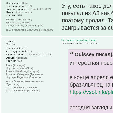
Сообщений:
1254
Угу, есть такое дело
Благодарностей:
574
Зарегистрирован:
21 авг 2007, 18:21
покупал из АЗ как 
Откуда:
ᙓлец, Россия
Рейтинг:
614
поэтому продал. Т
Коритиба (Бразилия)
Краснодар (Россия)
Чунбук Чонджу (Южная Корея)
заигрывается за с
зам. в Монровия Блэк Стар (Либерия)
Re: Точить лясы в Бразилии
respect
respect
25 авг 2025, 12:08
Мастер
Сообщений:
1367
Благодарностей:
613
Odissey писал(
Зарегистрирован:
18 июл 2014, 22:37
Откуда:
Кирибати
Рейтинг:
633
интересная ново
Ренн (Франция)
Норт Каролина (США)
Риверс Юнайтед (Нигерия)
Росарио Сентраль (Аргентина)
в конце апреля 
Нортерн Риджион (Вануату)
зам. в Гремио Новоризонтино
бразильянец на 
(Бразилия)
зам. в Некакса (Мексика)
https://vsol.info
зам. в Джамшедпур (Индия)
сегодня загляды