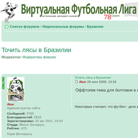
Список форумов
‹
Национальные форумы
‹
Бразилия
Точить лясы в Бразилии
Модератор:
Модераторы форума
Точить лясы в Бразилии
Akar
26 июл 2008, 13:32
Оффтопик-тема для болтовни в
Akar
Некоторые считают, что футбол - дело 
Администратор сайта
Сообщений:
3795
Благодарностей:
2816
Зарегистрирован:
20 авг 2001, 19:00
Откуда:
Минск, Беларусь
Рейтинг:
470
Горки (Беларусь)