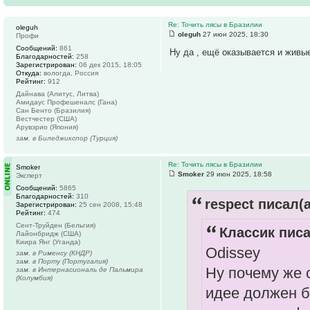
Re: Точить лясы в Бразилии
oleguh
oleguh
27 июн 2025, 18:30
Профи
Сообщений:
861
Ну да , ещё оказывается и живые
Благодарностей:
258
Зарегистрирован:
06 дек 2015, 18:05
Откуда:
вологда, Россия
Рейтинг:
912
Дайнава (Алитус, Литва)
Амидаус Профешеналс (Гана)
Сан Бенто (Бразилия)
Вестчестер (США)
Арувэрио (Япония)
зам. в Биледжикспор (Турция)
Re: Точить лясы в Бразилии
Smoker
Smoker
29 июн 2025, 18:58
Эксперт
Сообщений:
5865
Благодарностей:
310
respect писал(а
Зарегистрирован:
25 сен 2008, 15:48
Рейтинг:
474
Сент-Труйден (Бельгия)
Классик писа
Лайонбридж (США)
Киира Янг (Уганда)
Odissey
зам. в Рименсу (КНДР)
зам. в Порту (Португалия)
Ну почему же 
зам. в Интернасиональ де Пальмира
(Колумбия)
идее должен б