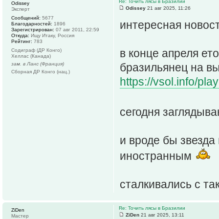
Re: Точить лясы в Бразилии
Odissey
Odissey
21 авг 2025, 11:26
Эксперт
Сообщений:
5677
интересная новос
Благодарностей:
1896
Зарегистрирован:
07 авг 2011, 22:59
Откуда:
Ищу Итаку, Россия
Рейтинг:
783
в конце апреля ет
Содиграф (ДР Конго)
Хеллас (Канада)
зам. в Ланс (Франция)
бразильянец на вы
Сборная ДР Конго (нац.)
https://vsol.info/p
сегодня заглядыва
и вроде бы звезда 
иностранным
сталкивались с та
Re: Точить лясы в Бразилии
ZiDen
ZiDen
21 авг 2025, 13:11
Мастер