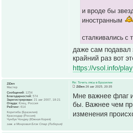
и вроде бы звезд
иностранным
сталкивались с 
даже сам подавал 
крайний раз вот э
https://vsol.info/p
Re: Точить лясы в Бразилии
ZiDen
ZiDen
26 авг 2025, 20:35
Мастер
Сообщений:
1254
Мне важнее флаг и
Благодарностей:
574
Зарегистрирован:
21 авг 2007, 18:21
бы. Важнее чем пр
Откуда:
ᙓлец, Россия
Рейтинг:
614
изменения происх
Коритиба (Бразилия)
Краснодар (Россия)
Чунбук Чонджу (Южная Корея)
зам. в Монровия Блэк Стар (Либерия)