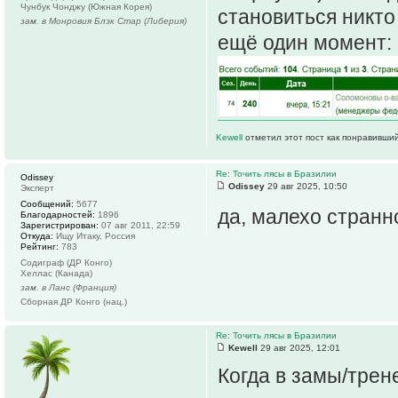
Чунбук Чонджу (Южная Корея)
становиться никто 
зам. в Монровия Блэк Стар (Либерия)
ещё один момент:
Kewell
отметил этот пост как понравивший
Re: Точить лясы в Бразилии
Odissey
Odissey
29 авг 2025, 10:50
Эксперт
Сообщений:
5677
да, малехо странно
Благодарностей:
1896
Зарегистрирован:
07 авг 2011, 22:59
Откуда:
Ищу Итаку, Россия
Рейтинг:
783
Содиграф (ДР Конго)
Хеллас (Канада)
зам. в Ланс (Франция)
Сборная ДР Конго (нац.)
Re: Точить лясы в Бразилии
Kewell
29 авг 2025, 12:01
Когда в замы/трен