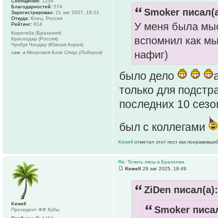
Сообщений:
1254
Благодарностей:
574
Smoker писал(а
Зарегистрирован:
21 авг 2007, 18:21
Откуда:
ᙓлец, Россия
У меня была мыс
Рейтинг:
614
Коритиба (Бразилия)
вспомнил как мы
Краснодар (Россия)
Чунбук Чонджу (Южная Корея)
нафиг)
зам. в Монровия Блэк Стар (Либерия)
было дело
только для подстра
последних 10 сезон
был с коллегами
Kewell
отметил этот пост как понравивший
Re: Точить лясы в Бразилии
Kewell
29 авг 2025, 18:49
ZiDen писал(а):
Kewell
Smoker писал
Президент ФФ Кубы