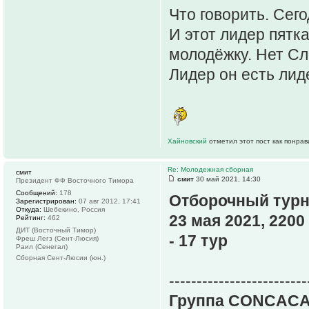
Что говорить. Сег
И этот лидер пятк
молодёжку. Нет Сло
Лидер он есть лид
Хайновский
отметил этот пост как понра
Re: Молодежная сборная
смит
смит
30 май 2021, 14:30
Президент ФФ Восточного Тимора
Сообщений:
178
Отборочный турн
Зарегистрирован:
07 авг 2012, 17:41
Откуда:
Шебекино, Россия
23 мая 2021, 2200
Рейтинг:
462
ДИТ (Восточный Тимор)
- 17 тур
Фреш Легз (Сент-Люсия)
Раил (Сенегал)
Сборная Сент-Люсии (юн.)
-------------------------
Группа CONCACA