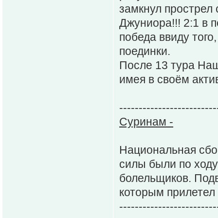
замкнул прострел
Джуниора!!! 2:1 в
победа ввиду того
поединки.
После 13 тура На
имея в своём актив
-------------------------
Суринам -
Национальная сбо
силы были по ходу
болельщиков. Подв
которым прилетел 
-------------------------