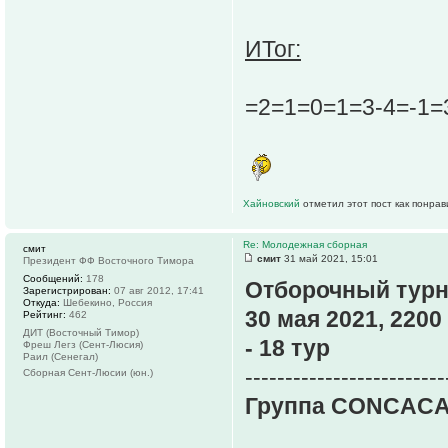
ИТог:
=2=1=0=1=3-4=-1=
Хайновский
отметил этот пост как понра
Re: Молодежная сборная
смит
смит
31 май 2021, 15:01
Президент ФФ Восточного Тимора
Сообщений:
178
Отборочный турн
Зарегистрирован:
07 авг 2012, 17:41
Откуда:
Шебекино, Россия
30 мая 2021, 2200
Рейтинг:
462
ДИТ (Восточный Тимор)
- 18 тур
Фреш Легз (Сент-Люсия)
Раил (Сенегал)
-------------------------
Сборная Сент-Люсии (юн.)
Группа CONCACA