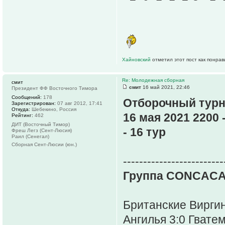
Хайновский
отметил этот пост как понра
Re: Молодежная сборная
смит
смит
16 май 2021, 22:46
Президент ФФ Восточного Тимора
Сообщений:
178
Отборочный турн
Зарегистрирован:
07 авг 2012, 17:41
Откуда:
Шебекино, Россия
16 мая 2021 2200 
Рейтинг:
462
ДИТ (Восточный Тимор)
- 16 тур
Фреш Легз (Сент-Люсия)
Раил (Сенегал)
Сборная Сент-Люсии (юн.)
-------------------------
Группа CONCACA
Британские Виргин
Ангилья 3:0 Гвате