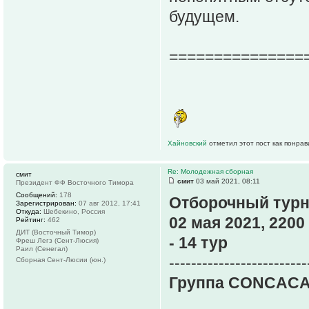
будущем.
===============
Хайновский
отметил этот пост как понра
Re: Молодежная сборная
смит
смит
03 май 2021, 08:11
Президент ФФ Восточного Тимора
Сообщений:
178
Отборочный турн
Зарегистрирован:
07 авг 2012, 17:41
Откуда:
Шебекино, Россия
02 мая 2021, 2200
Рейтинг:
462
ДИТ (Восточный Тимор)
- 14 тур
Фреш Легз (Сент-Люсия)
Раил (Сенегал)
-------------------------
Сборная Сент-Люсии (юн.)
Группа CONCACA