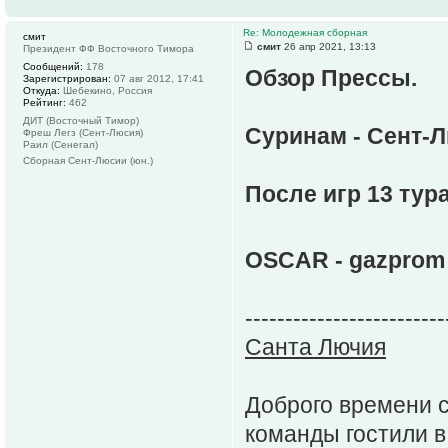
Re: Молодежная сборная
смит
смит
26 апр 2021, 13:13
Президент ФФ Восточного Тимора
Сообщений:
178
Обзор Прессы.
Зарегистрирован:
07 авг 2012, 17:41
Откуда:
Шебекино, Россия
Рейтинг:
462
ДИТ (Восточный Тимор)
Суринам - Сент-Л
Фреш Легз (Сент-Люсия)
Раил (Сенегал)
Сборная Сент-Люсии (юн.)
После игр 13 тур
OSCAR - gazprom
-------------------------
Санта Лючия
Доброго времени с
команды гостили в