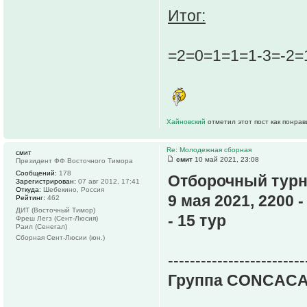
Итог:
=2=0=1=1=1-3=-2=
Хайновский
отметил этот пост как понра
Re: Молодежная сборная
смит
смит
10 май 2021, 23:08
Президент ФФ Восточного Тимора
Сообщений:
178
Отборочный турн
Зарегистрирован:
07 авг 2012, 17:41
Откуда:
Шебекино, Россия
9 мая 2021, 2200 
Рейтинг:
462
ДИТ (Восточный Тимор)
- 15 тур
Фреш Легз (Сент-Люсия)
Раил (Сенегал)
Сборная Сент-Люсии (юн.)
-------------------------
Группа CONCACA