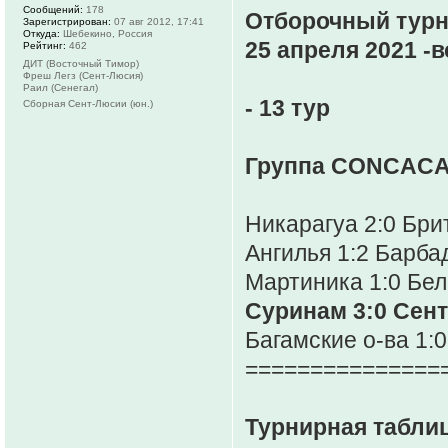
Сообщений:
178
Отборочный турн
Зарегистрирован:
07 авг 2012, 17:41
Откуда:
Шебекино, Россия
25 апреля 2021 -вс
Рейтинг:
462
ДИТ (Восточный Тимор)
Фреш Легз (Сент-Люсия)
Раил (Сенегал)
- 13 тур
Сборная Сент-Люсии (юн.)
Группа CONCACA
Никарагуа 2:0 Бри
Ангилья 1:2 Барба
Мартиника 1:0 Бел
Суринам 3:0 Сен
Багамские о-ва 1:
===============
Турнирная таблиц