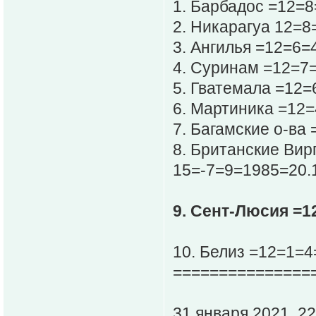
1. Барбадос =12=
2. Никарагуа 12=8
3. Ангилья =12=6=
4. Суринам =12=7
5. Гватемала =12=
6. Мартиника =12=
7. Багамские о-ва
8. Британские Вир
15=-7=9=1985=20.
9. Сент-Люсия =1
10. Белиз =12=1=4
===============
31 января 2021, 22