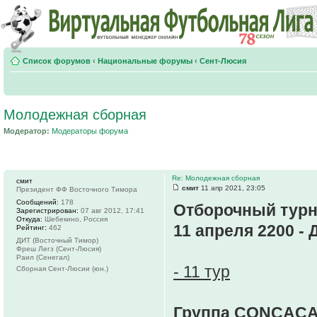
Список форумов
‹
Национальные форумы
‹
Сент-Люсия
Молодежная сборная
Модератор:
Модераторы форума
Re: Молодежная сборная
смит
смит
11 апр 2021, 23:05
Президент ФФ Восточного Тимора
Сообщений:
178
Отборочный турн
Зарегистрирован:
07 авг 2012, 17:41
Откуда:
Шебекино, Россия
11 апреля 2200 - 
Рейтинг:
462
ДИТ (Восточный Тимор)
Фреш Легз (Сент-Люсия)
Раил (Сенегал)
- 11 тур
Сборная Сент-Люсии (юн.)
Группа CONCACA