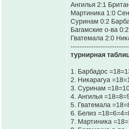
Ангилья 2:1 Брита
Мартиника 1:0 Се
Суринам 0:2 Барб
Багамские о-ва 0:
Гватемала 2:0 Ник
-------------------------
турнирная таблиц
1. Барбадос =18=
2. Никарагуа =18=
3. Суринам =18=1
4. Ангилья =18=8=
5. Гватемала =18=
6. Белиз =18=6=4=
7. Мартиника =18=