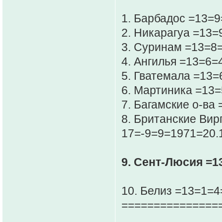
1. Барбадос =13=
2. Никарагуа =13=
3. Суринам =13=8
4. Ангилья =13=6=
5. Гватемала =13=
6. Мартиника =13=
7. Багамские о-ва
8. Британские Вир
17=-9=9=1971=20.
9. Сент-Люсия =1
10. Белиз =13=1=4
===============