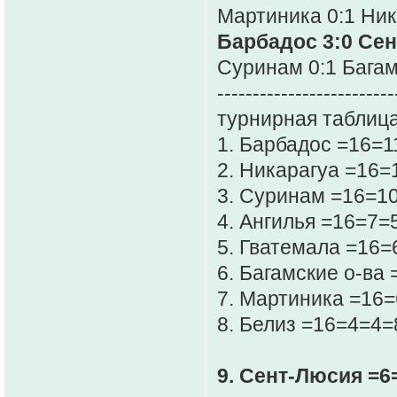
Мартиника 0:1 Ни
Барбадос 3:0 Се
Суринам 0:1 Багам
-------------------------
турнирная таблица
1. Барбадос =16=
2. Никарагуа =16
3. Суринам =16=1
4. Ангилья =16=7=
5. Гватемала =16=
6. Багамские о-ва
7. Мартиника =16=
8. Белиз =16=4=4=
9. Сент-Люсия =6