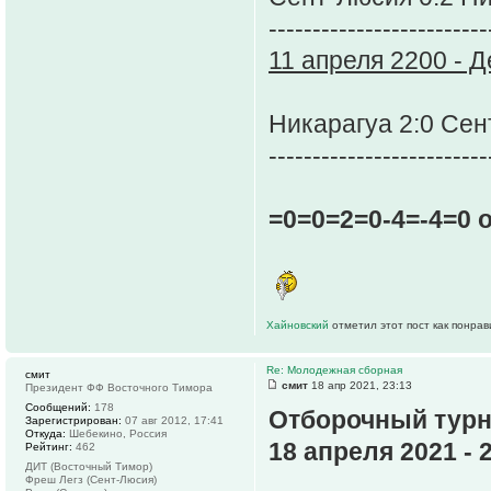
-------------------------
11 апреля 2200 - Д
Никарагуа 2:0 Се
-------------------------
=0=0=2=0-4=-4=0 
Хайновский
отметил этот пост как понра
Re: Молодежная сборная
смит
смит
18 апр 2021, 23:13
Президент ФФ Восточного Тимора
Сообщений:
178
Отборочный турн
Зарегистрирован:
07 авг 2012, 17:41
Откуда:
Шебекино, Россия
18 апреля 2021 - 
Рейтинг:
462
ДИТ (Восточный Тимор)
Фреш Легз (Сент-Люсия)