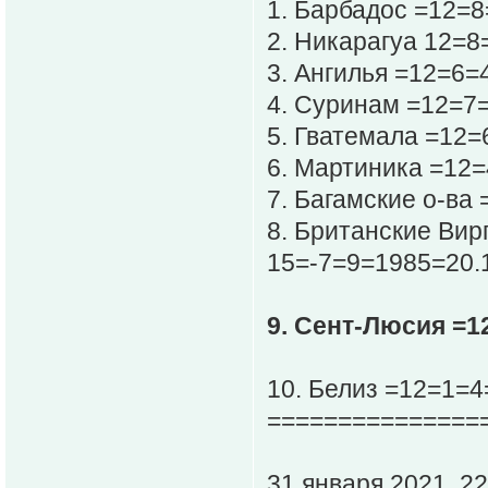
1. Барбадос =12=
2. Никарагуа 12=8
3. Ангилья =12=6=
4. Суринам =12=7
5. Гватемала =12=
6. Мартиника =12=
7. Багамские о-ва
8. Британские Вир
15=-7=9=1985=20.
9. Сент-Люсия =1
10. Белиз =12=1=4
===============
31 января 2021, 22