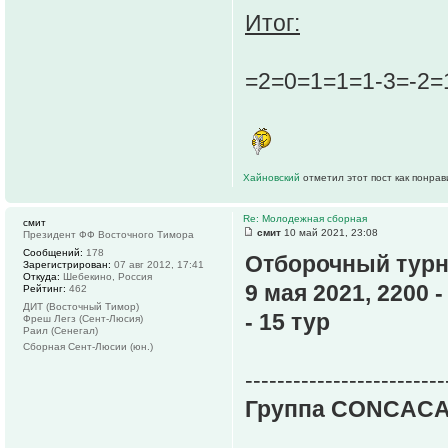
Итог:
=2=0=1=1=1-3=-2=
Хайновский
отметил этот пост как понра
Re: Молодежная сборная
смит
смит
10 май 2021, 23:08
Президент ФФ Восточного Тимора
Сообщений:
178
Отборочный турн
Зарегистрирован:
07 авг 2012, 17:41
Откуда:
Шебекино, Россия
9 мая 2021, 2200 
Рейтинг:
462
ДИТ (Восточный Тимор)
- 15 тур
Фреш Легз (Сент-Люсия)
Раил (Сенегал)
Сборная Сент-Люсии (юн.)
-------------------------
Группа CONCACA