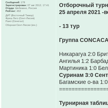
Сообщений:
178
Отборочный турн
Зарегистрирован:
07 авг 2012, 17:41
Откуда:
Шебекино, Россия
25 апреля 2021 -вс
Рейтинг:
462
ДИТ (Восточный Тимор)
Фреш Легз (Сент-Люсия)
Раил (Сенегал)
- 13 тур
Сборная Сент-Люсии (юн.)
Группа CONCACA
Никарагуа 2:0 Бри
Ангилья 1:2 Барба
Мартиника 1:0 Бел
Суринам 3:0 Сен
Багамские о-ва 1:
===============
Турнирная таблиц