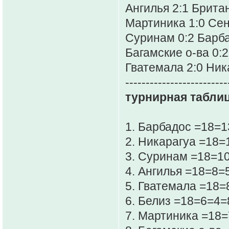
Ангилья 2:1 Брита
Мартиника 1:0 Се
Суринам 0:2 Барб
Багамские о-ва 0:
Гватемала 2:0 Ник
-------------------------
турнирная таблиц
1. Барбадос =18=
2. Никарагуа =18=
3. Суринам =18=1
4. Ангилья =18=8=
5. Гватемала =18=
6. Белиз =18=6=4=
7. Мартиника =18=