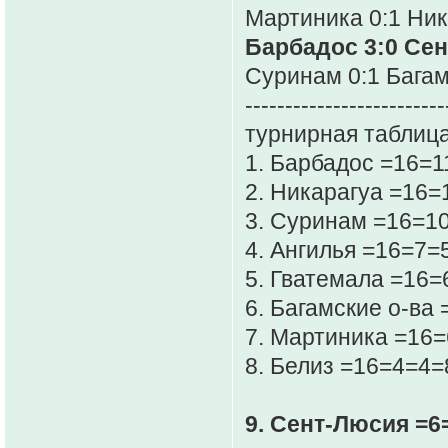
Мартиника 0:1 Ни
Барбадос 3:0 Се
Суринам 0:1 Багам
-------------------------
турнирная таблица
1. Барбадос =16=
2. Никарагуа =16
3. Суринам =16=1
4. Ангилья =16=7=
5. Гватемала =16=
6. Багамские о-ва
7. Мартиника =16=
8. Белиз =16=4=4=
9. Сент-Люсия =6