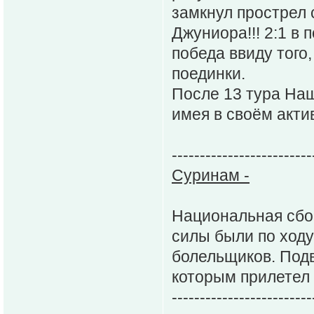
замкнул прострел
Джуниора!!! 2:1 в
победа ввиду того
поединки.
После 13 тура На
имея в своём актив
-------------------------
Суринам -
Национальная сбо
силы были по ходу
болельщиков. Подв
которым прилетел 
-------------------------