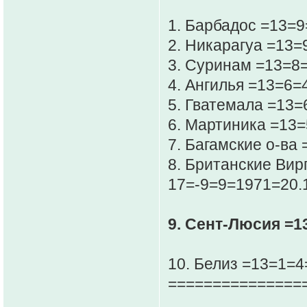
1. Барбадос =13=
2. Никарагуа =13=
3. Суринам =13=8
4. Ангилья =13=6=
5. Гватемала =13=
6. Мартиника =13=
7. Багамские о-ва
8. Британские Вир
17=-9=9=1971=20.
9. Сент-Люсия =1
10. Белиз =13=1=4
===============