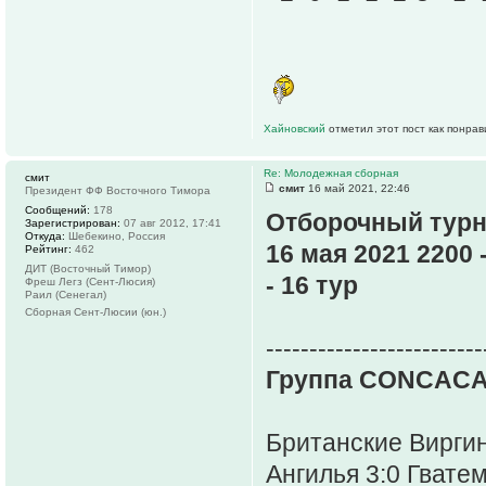
Хайновский
отметил этот пост как понра
Re: Молодежная сборная
смит
смит
16 май 2021, 22:46
Президент ФФ Восточного Тимора
Сообщений:
178
Отборочный турн
Зарегистрирован:
07 авг 2012, 17:41
Откуда:
Шебекино, Россия
16 мая 2021 2200 
Рейтинг:
462
ДИТ (Восточный Тимор)
- 16 тур
Фреш Легз (Сент-Люсия)
Раил (Сенегал)
Сборная Сент-Люсии (юн.)
-------------------------
Группа CONCACA
Британские Виргин
Ангилья 3:0 Гвате