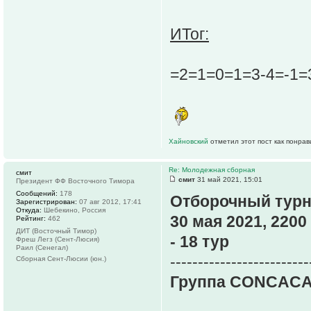
ИТог:
=2=1=0=1=3-4=-1=
Хайновский
отметил этот пост как понра
Re: Молодежная сборная
смит
смит
31 май 2021, 15:01
Президент ФФ Восточного Тимора
Сообщений:
178
Отборочный турн
Зарегистрирован:
07 авг 2012, 17:41
Откуда:
Шебекино, Россия
30 мая 2021, 2200
Рейтинг:
462
ДИТ (Восточный Тимор)
- 18 тур
Фреш Легз (Сент-Люсия)
Раил (Сенегал)
-------------------------
Сборная Сент-Люсии (юн.)
Группа CONCACA