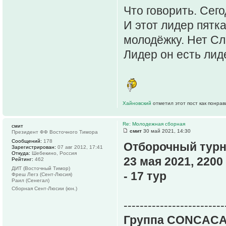
Что говорить. Сег
И этот лидер пятк
молодёжку. Нет Сло
Лидер он есть лид
Хайновский
отметил этот пост как понра
Re: Молодежная сборная
смит
смит
30 май 2021, 14:30
Президент ФФ Восточного Тимора
Сообщений:
178
Отборочный турн
Зарегистрирован:
07 авг 2012, 17:41
Откуда:
Шебекино, Россия
23 мая 2021, 2200
Рейтинг:
462
ДИТ (Восточный Тимор)
- 17 тур
Фреш Легз (Сент-Люсия)
Раил (Сенегал)
Сборная Сент-Люсии (юн.)
-------------------------
Группа CONCACA