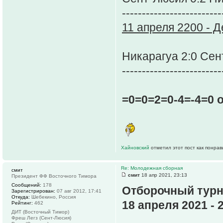
-------------------------
11 апреля 2200 - Д
Никарагуа 2:0 Се
-------------------------
=0=0=2=0-4=-4=0 
Хайновский
отметил этот пост как понра
Re: Молодежная сборная
смит
смит
18 апр 2021, 23:13
Президент ФФ Восточного Тимора
Сообщений:
178
Отборочный турн
Зарегистрирован:
07 авг 2012, 17:41
Откуда:
Шебекино, Россия
18 апреля 2021 - 
Рейтинг:
462
ДИТ (Восточный Тимор)
Фреш Легз (Сент-Люсия)