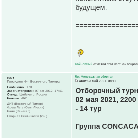
будущем.
===============
Хайновский
отметил этот пост как понра
Re: Молодежная сборная
смит
смит
03 май 2021, 08:11
Президент ФФ Восточного Тимора
Сообщений:
178
Отборочный турн
Зарегистрирован:
07 авг 2012, 17:41
Откуда:
Шебекино, Россия
02 мая 2021, 2200
Рейтинг:
462
ДИТ (Восточный Тимор)
- 14 тур
Фреш Легз (Сент-Люсия)
Раил (Сенегал)
-------------------------
Сборная Сент-Люсии (юн.)
Группа CONCACA