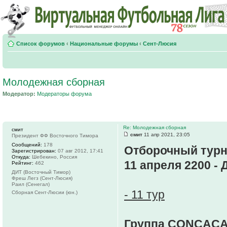
Список форумов
‹
Национальные форумы
‹
Сент-Люсия
Молодежная сборная
Модератор:
Модераторы форума
Re: Молодежная сборная
смит
смит
11 апр 2021, 23:05
Президент ФФ Восточного Тимора
Сообщений:
178
Отборочный турн
Зарегистрирован:
07 авг 2012, 17:41
Откуда:
Шебекино, Россия
11 апреля 2200 - 
Рейтинг:
462
ДИТ (Восточный Тимор)
Фреш Легз (Сент-Люсия)
Раил (Сенегал)
- 11 тур
Сборная Сент-Люсии (юн.)
Группа CONCACA