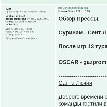
Re: Молодежная сборная
смит
смит
26 апр 2021, 13:13
Президент ФФ Восточного Тимора
Сообщений:
178
Обзор Прессы.
Зарегистрирован:
07 авг 2012, 17:41
Откуда:
Шебекино, Россия
Рейтинг:
462
ДИТ (Восточный Тимор)
Суринам - Сент-Л
Фреш Легз (Сент-Люсия)
Раил (Сенегал)
Сборная Сент-Люсии (юн.)
После игр 13 тур
OSCAR - gazprom
-------------------------
Санта Лючия
Доброго времени с
команды гостили в