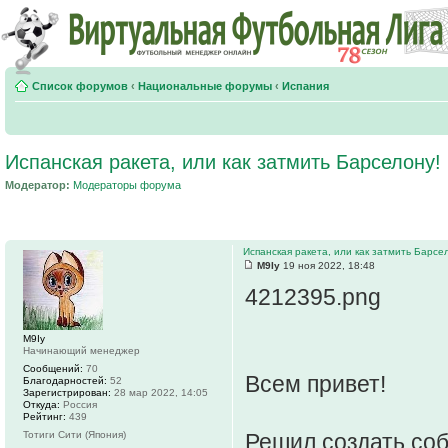
Список форумов
‹
Национальные форумы
‹
Испания
Испанская ракета, или как затмить Барселону!
Модератор:
Модераторы форума
Испанская ракета, или как затмить Барсе
M9Iy
19 ноя 2022, 18:48
4212395.png
M9Iy
Начинающий менеджер
Сообщений:
70
Всем привет!
Благодарностей:
52
Зарегистрирован:
28 мар 2022, 14:05
Откуда:
Россия
Рейтинг:
439
Тотиги Сити (Япония)
Решил создать соб