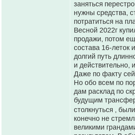
заняться перестро
нужны средства, с
потратиться на пл
Весной 2022г купи
продажи, потом е
состава 16-леток 
долгий путь длинн
и действительно, и
Даже по факту сей
Но обо всем по по
дам расклад по ск
будущим трансфер
столкнуться , был
конечно не стремлю
великими грандами