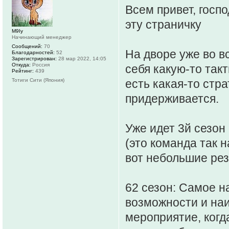
Всем привет, госпо
эту страничку
M9Iy
Начинающий менеджер
Сообщений:
70
На дворе уже во в
Благодарностей:
52
Зарегистрирован:
28 мар 2022, 14:05
Откуда:
Россия
себя какую-то такт
Рейтинг:
439
Тотиги Сити (Япония)
есть какая-то стр
придерживается.
Уже идет 3й сезон
(это команда так 
вот небольшие рез
62 сезон: Самое н
возможности и наи
мероприятие, когд