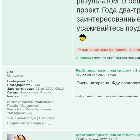
результатом. В об
проект. Года два-т
заинтересованные
усаживайтесь поуд
У вас нет доступа для просмотра вло
4 человек
отметили этот пост как понрав
Re: Испанская ракета, или как затмить Ба
Лео
Лео
20 ноя 2022, 17:45
Менеджер
Сообщений:
191
Очень интересно. Жду продолже
Благодарностей:
134
Зарегистрирован:
03 авг 2020, 05:16
Откуда:
Новокузнецк, Россия
Рейтинг:
577
style
отметил этот пост как понравившийс
Институт Пастер (Мадагаскар)
Полайс (Мартиника)
Карл-Цайсс Йена (Германия)
УАИ (Аргентина)
зам. в Хайлендерс (Зимбабве)
Сборная Мадагаскара (нац.)
Re: Испанская ракета, или как затмить Ба
M9Iy
25 ноя 2022, 17:57