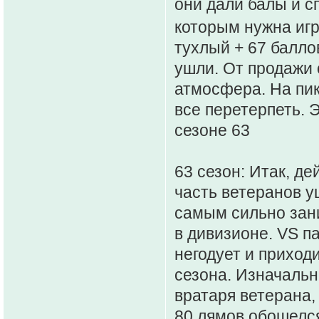
они дали балы и с
которым нужна иг
тухлый + 67 баллов
ушли. От продажи 
атмосфера. На пик
все перетерпеть. Э
сезоне 63
63 сезон: Итак, д
часть ветеранов у
самым сильно зани
в дивизионе. VS п
негодует и приход
сезона. Изначальн
вратаря ветерана, 
80 лямов обошелся