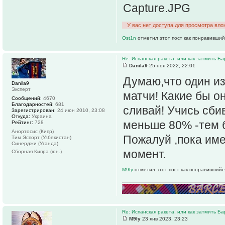
Capture.JPG
У вас нет доступа для просмотра вло
Ost1n
отметил этот пост как понравивший
Re: Испанская ракета, или как затмить Ба
Danila9
25 ноя 2022, 22:01
Думаю,что один и
Danila9
Эксперт
матчи! Какие бы он
Сообщений:
4670
Благодарностей:
681
сливай! Учись сбив
Зарегистрирован:
24 июн 2010, 23:08
Откуда:
Украина
меньше 80% -тем 
Рейтинг:
728
Анортосис (Кипр)
Пожалуй ,пока име
Тим Эспорт (Узбекистан)
Синерджи (Уганда)
момент.
Сборная Кипра (юн.)
M9Iy
отметил этот пост как понравившийс
Re: Испанская ракета, или как затмить Ба
M9Iy
23 янв 2023, 23:23