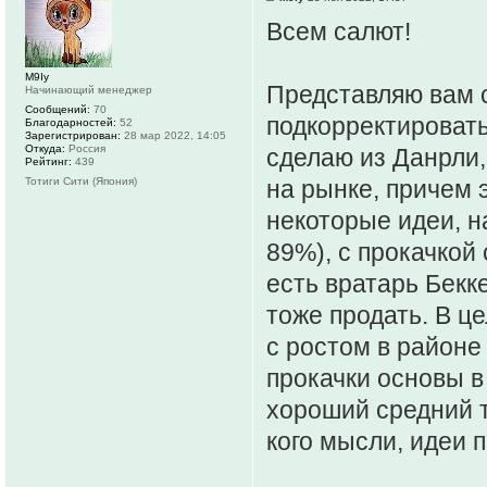
Всем салют!
M9Iy
Представляю вам 
Начинающий менеджер
Сообщений:
70
подкорректировать
Благодарностей:
52
Зарегистрирован:
28 мар 2022, 14:05
Откуда:
Россия
сделаю из Данрли,
Рейтинг:
439
Тотиги Сити (Япония)
на рынке, причем э
некоторые идеи, н
89%), с прокачкой
есть вратарь Бекк
тоже продать. В ц
с ростом в районе
прокачки основы 
хороший средний т
кого мысли, идеи п