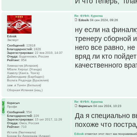
И что теперь, "пл
Re: ФУФА: Курилка
Edosik
04 сен 2024, 09:26
ну если на финалк
Edosik
тренеру сборной и
Эксперт
него все равно, не
Сообщений:
12818
Благодарностей:
1826
Зарегистрирован:
22 янв 2010, 14:37
вряд ли кто пойдет
Откуда:
Буденновск, Россия
Рейтинг:
954
качественного вра
Химнастик (Испания)
Мбале Хироус (Уганда)
Хавелу (Ханга, Тонга)
Даймондшир (Барбадос)
Вольта Редонда (Бразилия)
зам. в Тинен (Бельгия)
Сборная Испании (нац.)
Re: ФУФА: Курилка
борисыч
борисыч
04 сен 2024, 10:23
Профи
Сообщений:
554
Да я специально в
Благодарностей:
226
Зарегистрирован:
15 окт 2017, 11:28
похоже что пострад
Откуда:
Омск, Россия
Рейтинг:
710
Истапа (Гватемала)
Edosik
отметил этот пост как понравивши
Бордж Бу Арреридж (Алжир)