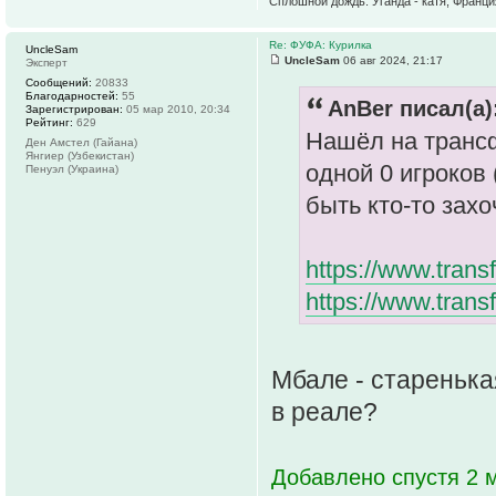
Сплошной дождь: Уганда - катя, Франция
Re: ФУФА: Курилка
UncleSam
UncleSam
06 авг 2024, 21:17
Эксперт
Сообщений:
20833
Благодарностей:
55
AnBer писал(а)
Зарегистрирован:
05 мар 2010, 20:34
Рейтинг:
629
Нашёл на транс
Ден Амстел (Гайана)
Янгиер (Узбекистан)
одной 0 игроков 
Пенуэл (Украина)
быть кто-то зах
https://www.trans
https://www.transf
Мбале - старенька
в реале?
Добавлено спустя 2 м