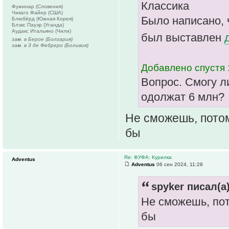
Классика
Фужинар (Словения)
Чикаго Файер (США)
Было написано, 
Блюбёрд (Южная Корея)
Блэкс Пауэр (Уганда)
Аудакс Итальяно (Чили)
был выставлен
зам. в Берое (Болгария)
зам. в 3 де Фебреро (Боливия)
Добавлено спустя 
Вопрос. Смогу л
одолжат 6 млн?
Не сможешь, потом
бы
Re: ФУФА: Курилка
Adventus
Adventus
06 сен 2024, 11:28
spyker писал(а)
Не сможешь, пот
бы