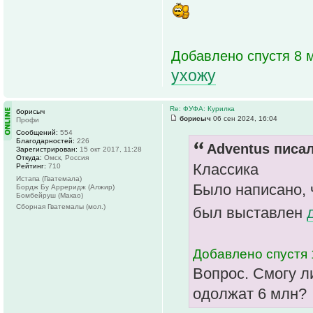
Добавлено спустя 8 м
ухожу
Re: ФУФА: Курилка
борисыч
борисыч
06 сен 2024, 16:04
Профи
Сообщений:
554
Благодарностей:
226
Adventus писал
Зарегистрирован:
15 окт 2017, 11:28
Откуда:
Омск, Россия
Классика
Рейтинг:
710
Истапа (Гватемала)
Было написано, 
Бордж Бу Арреридж (Алжир)
Бомбейруш (Макао)
Сборная Гватемалы (мол.)
был выставлен
Добавлено спустя 
Вопрос. Смогу л
одолжат 6 млн?