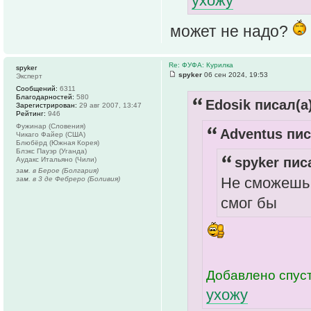
ухожу
может не надо?
Re: ФУФА: Курилка
spyker
spyker
06 сен 2024, 19:53
Эксперт
Сообщений:
6311
Благодарностей:
580
Edosik писал(а)
Зарегистрирован:
29 авг 2007, 13:47
Рейтинг:
946
Фужинар (Словения)
Adventus пис
Чикаго Файер (США)
Блюбёрд (Южная Корея)
Блэкс Пауэр (Уганда)
spyker пис
Аудакс Итальяно (Чили)
зам. в Берое (Болгария)
Не сможешь,
зам. в 3 де Фебреро (Боливия)
смог бы
Добавлено спуст
ухожу