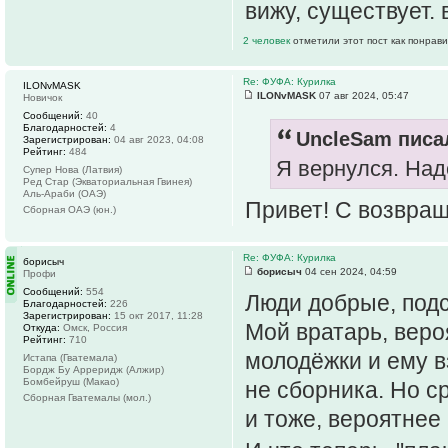
вижу, существует.
2 человек
отметили этот пост как понрав
Re: ФУФА: Курилка
ILONvMASK
ILONvMASK
07 авг 2024, 05:47
Новичок
Сообщений:
40
Благодарностей:
4
UncleSam писал
Зарегистрирован:
04 авг 2023, 04:08
Рейтинг:
484
Я вернулся. Над
Супер Нова (Латвия)
Ред Стар (Экваториальная Гвинея)
Аль-Араби (ОАЭ)
Привет! С возвра
Сборная ОАЭ (юн.)
Re: ФУФА: Курилка
борисыч
борисыч
04 сен 2024, 04:59
Профи
Сообщений:
554
Люди добрые, под
Благодарностей:
226
Зарегистрирован:
15 окт 2017, 11:28
Мой вратарь, веро
Откуда:
Омск, Россия
Рейтинг:
710
молодёжки и ему в
Истапа (Гватемала)
Бордж Бу Арреридж (Алжир)
Бомбейруш (Макао)
не сборника. Но с
Сборная Гватемалы (мол.)
и тоже, вероятнее 