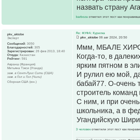
назвать страну Ага
barboza
отметил этот пост как понравивш
Re: ФУФА: Курилка
pkv_aktobe
pkv_aktobe
06 авг 2024, 20:50
Эксперт
Сообщений:
3050
Ммм, МБАЛЕ ХИРО
Благодарностей:
305
Зарегистрирован:
26 фев 2013, 18:40
Когда-то, в далек
Откуда:
Казахстан
Рейтинг:
591
ярким пятном в эл
Авранш (Франция)
Митьяна Тэкси (Уганда)
И рулил ею мой, да
зам. в Сент-Луис Сити (США)
зам. в Гол и Гол (Чили)
бабай77. О-очень
Сборная США (юн.)
строитель команд 
С ним, и при очен
школьника, а в фе
Угандийскую Ширин
3 человек
отметили этот пост как понрав