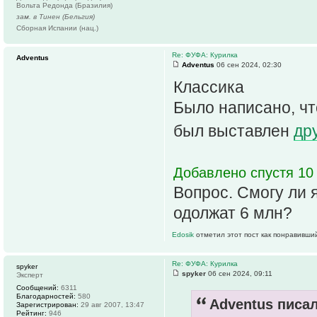
Вольта Редонда (Бразилия)
зам. в Тинен (Бельгия)
Сборная Испании (нац.)
Re: ФУФА: Курилка
Adventus
Adventus
06 сен 2024, 02:30
Классика
Было написано, чт
был выставлен
др
Добавлено спустя 10 
Вопрос. Смогу ли 
одолжат 6 млн?
Edosik
отметил этот пост как понравивши
Re: ФУФА: Курилка
spyker
spyker
06 сен 2024, 09:11
Эксперт
Сообщений:
6311
Благодарностей:
580
Adventus писал
Зарегистрирован:
29 авг 2007, 13:47
Рейтинг:
946