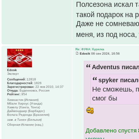
Полсезона искал т
такой подарок на 
Даже не сомневаюс
меня, из под носа
Re: ФУФА: Курилка
Edosik
06 сен 2024, 16:56
Adventus писал
Edosik
Эксперт
spyker писал(
Сообщений:
12818
Благодарностей:
1826
Зарегистрирован:
22 янв 2010, 14:37
Не сможешь, п
Откуда:
Буденновск, Россия
Рейтинг:
954
смог бы
Химнастик (Испания)
Мбале Хироус (Уганда)
Хавелу (Ханга, Тонга)
Даймондшир (Барбадос)
Вольта Редонда (Бразилия)
зам. в Тинен (Бельгия)
Сборная Испании (нац.)
Добавлено спустя 