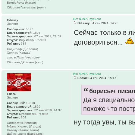
Бомбейруш (Макао)
Сборная Гватемалы (мол.)
Re: ФУФА: Курилка
Odissey
Odissey
04 сен 2024, 14:23
Эксперт
Сообщений:
5677
Сейчас только в л
Благодарностей:
1896
Зарегистрирован:
07 авг 2011, 22:59
Откуда:
Ищу Итаку, Россия
договориться...
Рейтинг:
784
Содиграф (ДР Конго)
Хеллас (Канада)
зам. в Ланс (Франция)
Сборная ДР Конго (нац.)
Re: ФУФА: Курилка
Edosik
04 сен 2024, 15:17
борисыч писал
Edosik
Эксперт
Да я специально
Сообщений:
12818
Благодарностей:
1826
похоже что постр
Зарегистрирован:
22 янв 2010, 14:37
Откуда:
Буденновск, Россия
Рейтинг:
954
ну тогда увы, ты 
Химнастик (Испания)
Мбале Хироус (Уганда)
Хавелу (Ханга, Тонга)
Даймондшир (Барбадос)