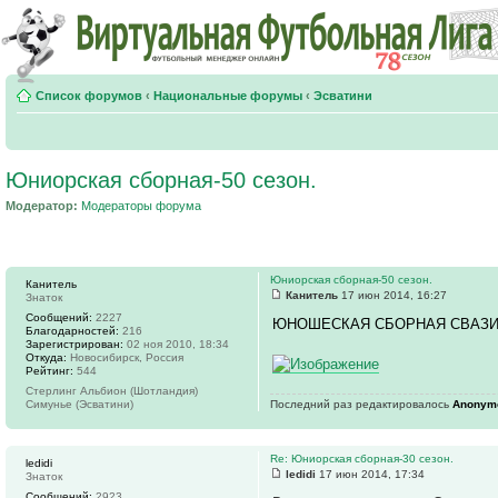
Список форумов
‹
Национальные форумы
‹
Эсватини
Юниорская сборная-50 сезон.
Модератор:
Модераторы форума
Юниорская сборная-50 сезон.
Канитель
Канитель
17 июн 2014, 16:27
Знаток
Сообщений:
2227
ЮНОШЕСКАЯ СБОРНАЯ СВАЗ
Благодарностей:
216
Зарегистрирован:
02 ноя 2010, 18:34
Откуда:
Новосибирск, Россия
Рейтинг:
544
Стерлинг Альбион (Шотландия)
Симунье (Эсватини)
Последний раз редактировалось
Anonym
Re: Юниорская сборная-30 сезон.
ledidi
ledidi
17 июн 2014, 17:34
Знаток
Сообщений:
2923