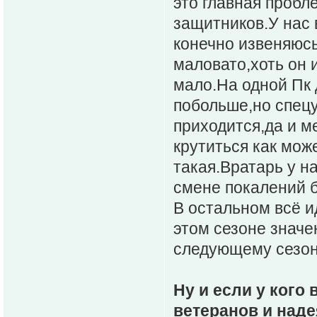
это главная пробл
защитников.У нас 
конечно извеняюсь
маловато,хоть он 
мало.На одной Пк 
побольше,но спецу
приходится,да и м
крутиться как мож
такая.Вратарь у на
смене покалений б
В остальном всё ид
этом сезоне значе
следующему сезон
Ну и если у кого
ветеранов и над