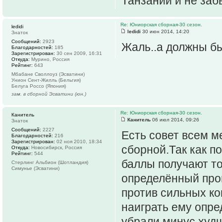
Танзании и не заб
Re: Юниорская сборная-30 сезон.
ledidi
ledidi
30 июн 2014, 14:20
Знаток
Сообщений:
2923
Жаль..а должны бы
Благодарностей:
185
Зарегистрирован:
30 сен 2009, 16:31
Откуда:
Мурино, Россия
Рейтинг:
643
Мбабане Своллоуз (Эсватини)
Унион Сент-Жилль (Бельгия)
Белуга Россо (Япония)
зам. в сборной Эсватини (юн.)
Re: Юниорская сборная-30 сезон.
Канитель
Канитель
06 июл 2014, 09:26
Знаток
Сообщений:
2227
Есть совет всем м
Благодарностей:
216
Зарегистрирован:
02 ноя 2010, 18:34
сборной.Так как п
Откуда:
Новосибирск, Россия
Рейтинг:
544
баллы получают то
Стерлинг Альбион (Шотландия)
Симунье (Эсватини)
определённый проц
против сильных ко
наиграть ему опре
убрали минус худш