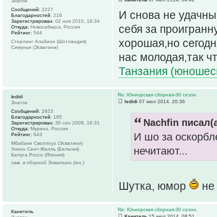
Знаток
Сообщений:
2227
И снова не удачны
Благодарностей:
216
Зарегистрирован:
02 ноя 2010, 18:34
себя за проигранн
Откуда:
Новосибирск, Россия
Рейтинг:
544
хорошая,но сегодн
Стерлинг Альбион (Шотландия)
Симунье (Эсватини)
нас молодая,так ч
Танзания (юношеск
Re: Юниорская сборная-30 сезон.
ledidi
ledidi
07 июл 2014, 20:36
Знаток
Сообщений:
2923
Благодарностей:
185
Nachfin писал(а
Зарегистрирован:
30 сен 2009, 16:31
Откуда:
Мурино, Россия
И шо за оскорбл
Рейтинг:
643
Мбабане Своллоуз (Эсватини)
нечитают...
Унион Сент-Жилль (Бельгия)
Белуга Россо (Япония)
зам. в сборной Эсватини (юн.)
Шутка, юмор
не 
Re: Юниорская сборная-30 сезон.
Канитель
Канитель
15 июл 2014, 08:51