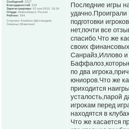
Сообщений:
2227
Последние игры н
Благодарностей:
216
Зарегистрирован:
02 ноя 2010, 18:34
удачно.Проиграли 
Откуда:
Новосибирск, Россия
Рейтинг:
544
подготовки игроко
Стерлинг Альбион (Шотландия)
Симунье (Эсватини)
нет,почти все отзы
спасибо.Что же ка
своих финансовых
Санрайз,Иллово и 
Баффалоз,которые
по два игрока,при
юниоров.Что же ка
приходится наигры
усталость,парой д
игрокам перед игр
находятся в клуба
Что же касается п