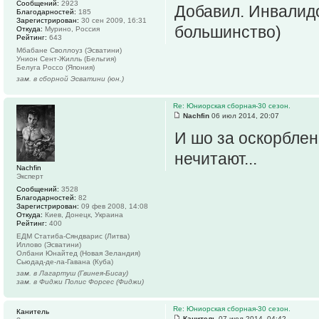
Сообщений:
2923
Добавил. Инвалидо
Благодарностей:
185
Зарегистрирован:
30 сен 2009, 16:31
большинство)
Откуда:
Мурино, Россия
Рейтинг:
643
Мбабане Своллоуз (Эсватини)
Унион Сент-Жилль (Бельгия)
Белуга Россо (Япония)
зам. в сборной Эсватини (юн.)
Re: Юниорская сборная-30 сезон.
Nachfin
06 июл 2014, 20:07
И шо за оскорблен
нечитают...
Nachfin
Эксперт
Сообщений:
3528
Благодарностей:
82
Зарегистрирован:
09 фев 2008, 14:08
Откуда:
Киев, Донецк, Украина
Рейтинг:
400
ЕДМ Статиба-Сяндварис (Литва)
Иллово (Эсватини)
Олбани Юнайтед (Новая Зеландия)
Сьюдад-де-ла-Гавана (Куба)
зам. в Лагартуш (Гвинея-Бисау)
зам. в Фиджи Полис Форсес (Фиджи)
Re: Юниорская сборная-30 сезон.
Канитель
Канитель
07 июл 2014, 04:42