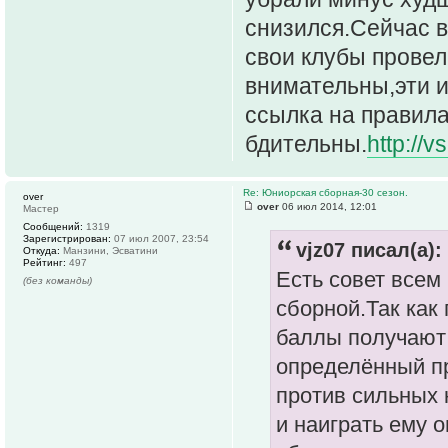
снизился.Сейчас в
свои клубы провел
внимательны,эти и
ссылка на правила
бдительны.
http://
Re: Юниорская сборная-30 сезон.
over
over
06 июл 2014, 12:01
Мастер
Сообщений:
1319
Зарегистрирован:
07 июл 2007, 23:54
vjz07 писал(а):
Откуда:
Манзини, Эсватини
Рейтинг:
497
Есть совет всем
(без команды)
сборной.Так как
баллы получают 
определённый пр
против сильных 
и наиграть ему 