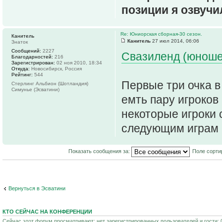
позиции я озвучи
Re: Юниорская сборная-30 сезон.
Канитель
Канитель
27 июл 2014, 06:06
Знаток
Сообщений:
2227
Свазиленд (юношес
Благодарностей:
216
Зарегистрирован:
02 ноя 2010, 18:34
Откуда:
Новосибирск, Россия
Рейтинг:
544
Первые три очка в
Стерлинг Альбион (Шотландия)
Симунье (Эсватини)
емть пару игроков
некоторые игроки 
следующим играм 
Показать сообщения за:
Поле сорти
Вернуться в Эсватини
КТО СЕЙЧАС НА КОНФЕРЕНЦИИ
Сейчас этот форум просматривают: нет зарегистрированных пользователей и гости: 