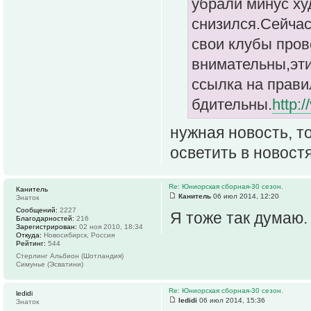
убрали минус ху
снизился.Сейчас
свои клубы пров
внимательны,эти
ссылка на прави
бдительны.
http:
нужная новость, т
осветить в новост
Re: Юниорская сборная-30 сезон.
Канитель
Канитель
06 июл 2014, 12:20
Знаток
Сообщений:
2227
Я тоже так думаю.
Благодарностей:
216
Зарегистрирован:
02 ноя 2010, 18:34
Откуда:
Новосибирск, Россия
Рейтинг:
544
Стерлинг Альбион (Шотландия)
Симунье (Эсватини)
Re: Юниорская сборная-30 сезон.
ledidi
ledidi
06 июл 2014, 15:36
Знаток