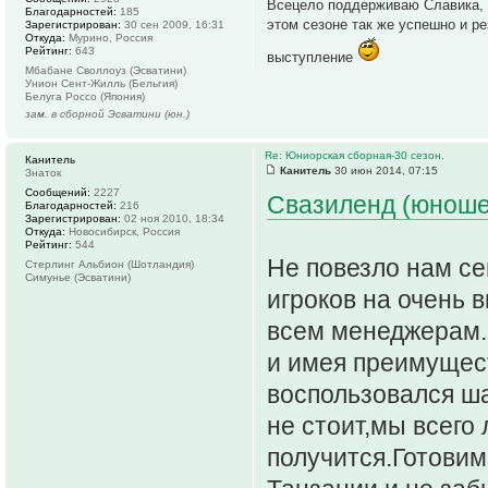
Всецело поддерживаю Славика, 
Благодарностей:
185
этом сезоне так же успешно и р
Зарегистрирован:
30 сен 2009, 16:31
Откуда:
Мурино, Россия
Рейтинг:
643
выступление
Мбабане Своллоуз (Эсватини)
Унион Сент-Жилль (Бельгия)
Белуга Россо (Япония)
зам. в сборной Эсватини (юн.)
Re: Юниорская сборная-30 сезон.
Канитель
Канитель
30 июн 2014, 07:15
Знаток
Сообщений:
2227
Свазиленд (юношес
Благодарностей:
216
Зарегистрирован:
02 ноя 2010, 18:34
Откуда:
Новосибирск, Россия
Рейтинг:
544
Не повезло нам се
Стерлинг Альбион (Шотландия)
Симунье (Эсватини)
игроков на очень 
всем менеджерам.Н
и имея преимущест
воспользовался ш
не стоит,мы всего 
получится.Готовим