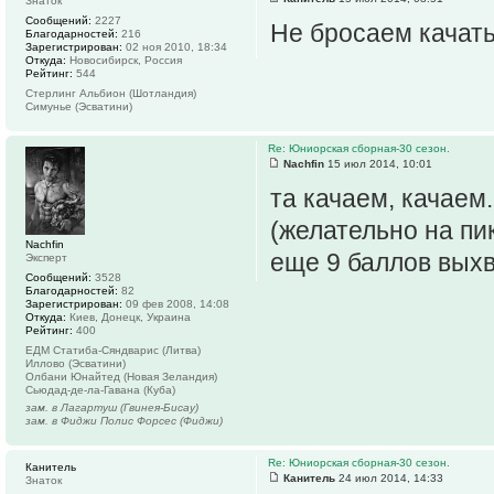
Знаток
Сообщений:
2227
Не бросаем качат
Благодарностей:
216
Зарегистрирован:
02 ноя 2010, 18:34
Откуда:
Новосибирск, Россия
Рейтинг:
544
Стерлинг Альбион (Шотландия)
Симунье (Эсватини)
Re: Юниорская сборная-30 сезон.
Nachfin
15 июл 2014, 10:01
та качаем, качаем
(желательно на пи
Nachfin
еще 9 баллов вых
Эксперт
Сообщений:
3528
Благодарностей:
82
Зарегистрирован:
09 фев 2008, 14:08
Откуда:
Киев, Донецк, Украина
Рейтинг:
400
ЕДМ Статиба-Сяндварис (Литва)
Иллово (Эсватини)
Олбани Юнайтед (Новая Зеландия)
Сьюдад-де-ла-Гавана (Куба)
зам. в Лагартуш (Гвинея-Бисау)
зам. в Фиджи Полис Форсес (Фиджи)
Re: Юниорская сборная-30 сезон.
Канитель
Канитель
24 июл 2014, 14:33
Знаток