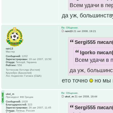
Всем удачи в пе
да уж, большинству
Re: Общение.
rain13
21 окт 2008, 19:21
Sergi555 писал(
rain13
Igorko писал(
Мастер
Сообщений:
1202
Всем удачи в п
Зарегистрирован:
19 окт 2007, 10:50
Откуда:
Ternopil, Украина
Рейтинг:
556
да уж, большинст
Тоттенхэм Хотспур (Англия)
Крузейро (Бразилия)
Лос Анджелес Гэлэкси (США)
ето точно
но мы
Re: Общение.
ukol_m
ukol_m
21 окт 2008, 19:44
Президент ФФ Греции
Сообщений:
1928
Благодарностей:
323
Sergi555 писал(
Зарегистрирован:
26 авг 2007, 11:45
Откуда:
Липецк, Россия