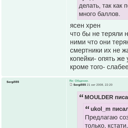
делать, так как
много баллов.
ясен хрен
что бы не теряли 
ними что они теряю
смертники их не ж
копейки- опять же
кроме того- слабе
Re: Общение.
Sergi555
Sergi555
21 окт 2008, 22:20
MOULDER писал
ukol_m писал
Предлагаю соз
только, кстати