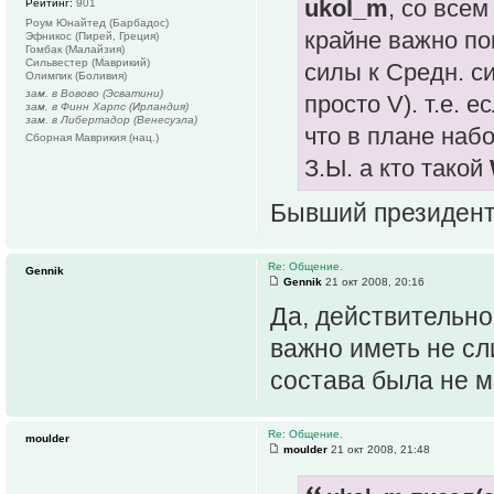
ukol_m
, со всем
Рейтинг:
901
Роум Юнайтед (Барбадос)
крайне важно п
Эфникос (Пирей, Греция)
Гомбак (Малайзия)
Сильвестер (Маврикий)
силы к Средн. с
Олимпик (Боливия)
зам. в Вовово (Эсватини)
просто V). т.е. 
зам. в Финн Харпс (Ирландия)
зам. в Либертадор (Венесуэла)
что в плане набо
Сборная Маврикия (нац.)
З.Ы. а кто такой
Бывший президент
Re: Общение.
Gennik
Gennik
21 окт 2008, 20:16
Да, действительно,
важно иметь не сли
состава была не 
Re: Общение.
moulder
moulder
21 окт 2008, 21:48