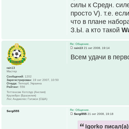
силы к Средн. сил
просто V). т.е. ес
что в плане набора
З.Ы. а кто такой
Wa
Re: Общение.
rain13
21 окт 2008, 19:14
Всем удачи в перв
rain13
Мастер
Сообщений:
1202
Зарегистрирован:
19 окт 2007, 10:50
Откуда:
Ternopil, Украина
Рейтинг:
556
Тоттенхэм Хотспур (Англия)
Крузейро (Бразилия)
Лос Анджелес Гэлэкси (США)
Re: Общение.
Sergi555
Sergi555
21 окт 2008, 19:18
Igorko писал(а)