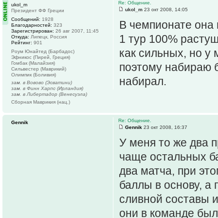
Re: Общение.
ukol_m
ukol_m
23 окт 2008, 14:05
Президент ФФ Греции
Сообщений:
1928
В чемпионате она 
Благодарностей:
323
Зарегистрирован:
26 авг 2007, 11:45
1 тур 100% растущ
Откуда:
Липецк, Россия
Рейтинг:
901
как сильных, но у 
Роум Юнайтед (Барбадос)
Эфникос (Пирей, Греция)
Гомбак (Малайзия)
поэтому набираю б
Сильвестер (Маврикий)
Олимпик (Боливия)
набирал.
зам. в Вовово (Эсватини)
зам. в Финн Харпс (Ирландия)
зам. в Либертадор (Венесуэла)
Сборная Маврикия (нац.)
Re: Общение.
Gennik
Gennik
23 окт 2008, 16:37
У меня то же два 
чаще остальных ба
два матча, при это
баллы в основу, а
сливной составы и
они в команде был