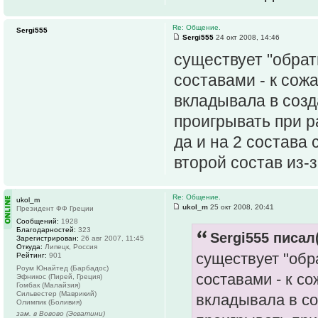
Re: Общение.
Sergi555
Sergi555
24 окт 2008, 14:46
существует "обрат
составами - к сож
вкладывала в созд
проигрывать при р
да и на 2 состава 
второй состав из-
Re: Общение.
ukol_m
ukol_m
25 окт 2008, 20:41
Президент ФФ Греции
Сообщений:
1928
Благодарностей:
323
Sergi555 писал(
Зарегистрирован:
26 авг 2007, 11:45
Откуда:
Липецк, Россия
существует "обр
Рейтинг:
901
Роум Юнайтед (Барбадос)
составами - к с
Эфникос (Пирей, Греция)
Гомбак (Малайзия)
Сильвестер (Маврикий)
вкладывала в со
Олимпик (Боливия)
зам. в Вовово (Эсватини)