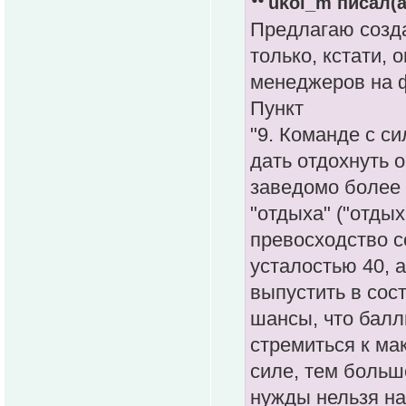
ukol_m писал(а
Предлагаю созд
только, кстати, 
менеджеров на ф
Пункт
"9. Команде с с
дать отдохнуть 
заведомо более 
"отдыха" ("отдых
превосходство с
усталостью 40, а
выпустить в сос
шансы, что балл
стремиться к ма
силе, тем больш
нужды нельзя на