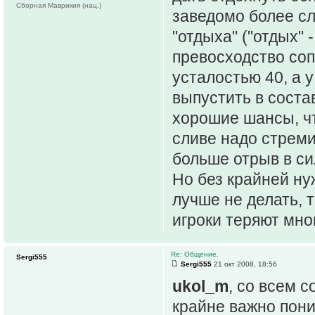
Сборная Маврикия (нац.)
заведомо более сл
"отдыха" ("отдых" 
превосходство соп
усталостью 40, а у
выпустить в соста
хорошие шансы, ч
сливе надо стреми
больше отрыв в си
Но без крайней ну
лучше не делать, 
игроки теряют мно
Re: Общение.
Sergi555
Sergi555
21 окт 2008, 18:56
ukol_m
, со всем с
крайне важно пон