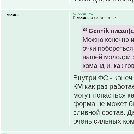
Re: Общение.
ghost68
ghost68
23 окт 2008, 07:27
Gennik писал(а
Можно конечно и
очки побороться
нашей молодой 
команд и, как го
Внутри ФС - конеч
КМ как раз работае
могут попасться ка
форма не может бы
сливной состав. Д
очень сильных ком