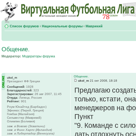
Список форумов
‹
Национальные форумы
‹
Маврикий
Общение.
Модератор:
Модераторы форума
Общение.
ukol_m
ukol_m
21 окт 2008, 18:18
Президент ФФ Греции
Сообщений:
1928
Предлагаю создат
Благодарностей:
323
Зарегистрирован:
26 авг 2007, 11:45
только, кстати, он
Откуда:
Липецк, Россия
Рейтинг:
901
менеджеров на фор
Роум Юнайтед (Барбадос)
Эфникос (Пирей, Греция)
Гомбак (Малайзия)
Пункт
Сильвестер (Маврикий)
Олимпик (Боливия)
"9. Команде с сил
зам. в Вовово (Эсватини)
зам. в Финн Харпс (Ирландия)
дать отдохнуть ос
зам. в Либертадор (Венесуэла)