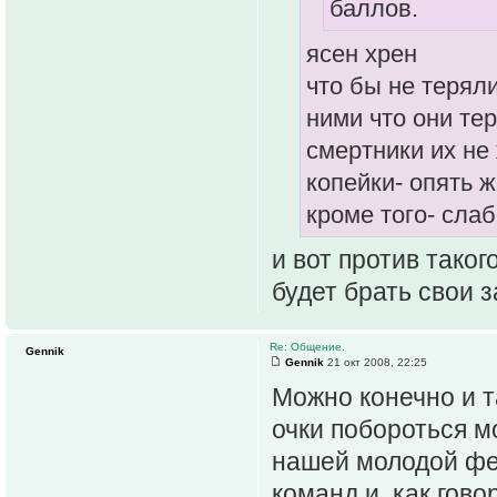
баллов.
ясен хрен
что бы не теряли
ними что они тер
смертники их не
копейки- опять 
кроме того- сла
и вот против таког
будет брать свои 
Re: Общение.
Gennik
Gennik
21 окт 2008, 22:25
Можно конечно и т
очки побороться мо
нашей молодой фе
команд и, как гово