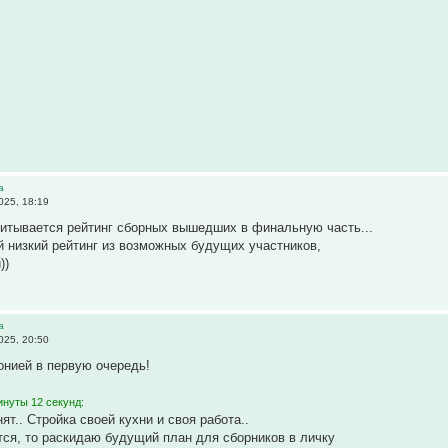
а
025, 18:19
итывается рейтинг сборных вышедших в финальную часть...
 низкий рейтинг из возможных будущих участников,
))
а
025, 20:50
онией в первую очередь!
инуты 12 секунд:
ят.. Стройка своей кухни и своя работа..
ся, то раскидаю будущий план для сборников в личку