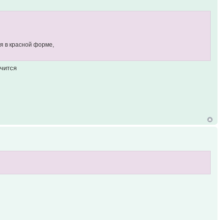
ся в красной форме,
учится