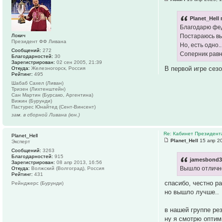
Planet_Hell 
Благодарю фед
Локич
Постараюсь вы
Президент ФФ Ливана
Но, есть одно.
Сообщений:
272
Соперник равн
Благодарностей:
30
Зарегистрирован:
02 сен 2005, 21:39
В первой игре сез
Откуда:
Железногорск, Россия
Рейтинг:
495
Шабаб Сахел (Ливан)
Тризен (Лихтенштейн)
Сан Мартин (Бурсако, Аргентина)
Вижин (Бурунди)
Пастурес Юнайтед (Сент-Винсент)
зам. в сборной Ливана (юн.)
Re: Кабинет Президент
Planet_Hell
Planet_Hell
15 апр 20
Эксперт
Сообщений:
3263
Благодарностей:
915
jamesbond3
Зарегистрирован:
08 апр 2013, 16:56
Вышло отличн
Откуда:
Волжский (Волгоград), Россия
Рейтинг:
431
спасибо, честно р
Рейнджерс (Бурунди)
но вышло лучше..
в нашей группе ре
ну я смотрю оптим