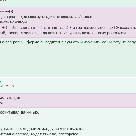
писал(а):
ерацию за доверию руководить юношеской сборной.. ..
жать максимум....
.. НО,... Игра уже завтра 2вратаря, всe CD, и три проспецушенных CF находят
ый, тренер-легионер, надо попытаться урвать ничью с таким раскладом
она все равны, форма выводится в субботу и изменить ее никому не пол
а
25, 20:09
33 писал(а):
о!
ассчитывал на ничью,
зультаты последней команды не учитываются...
истично вперед, будет тяжело, постараюсь