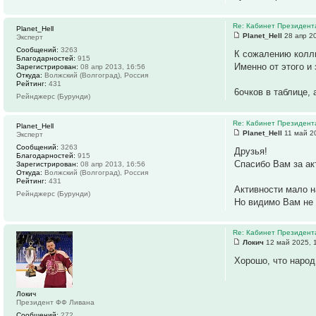
Re: Кабинет Президент
Planet_Hell
Planet_Hell
28 апр 20
Эксперт
Сообщений:
3263
К сожалению колли
Благодарностей:
915
Именно от этого и 
Зарегистрирован:
08 апр 2013, 16:56
Откуда:
Волжский (Волгоград), Россия
Рейтинг:
431
6очков в таблице, 
Рейнджерс (Бурунди)
Re: Кабинет Президент
Planet_Hell
Planet_Hell
11 май 2
Эксперт
Сообщений:
3263
Друзья!
Благодарностей:
915
Спасибо Вам за ак
Зарегистрирован:
08 апр 2013, 16:56
Откуда:
Волжский (Волгоград), Россия
Рейтинг:
431
Активности мало 
Рейнджерс (Бурунди)
Но видимо Вам не 
Re: Кабинет Президент
Локич
12 май 2025, 
Хорошо, что народ
Локич
Президент ФФ Ливана
Сообщений:
272