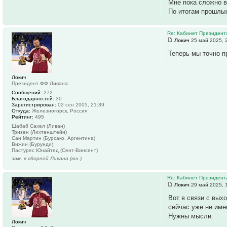
Мне пока сложно в
По итогам прошлых
Re: Кабинет Президент
Локич
25 май 2025, 
Теперь мы точно 
Локич
Президент ФФ Ливана
Сообщений:
272
Благодарностей:
30
Зарегистрирован:
02 сен 2005, 21:39
Откуда:
Железногорск, Россия
Рейтинг:
495
Шабаб Сахел (Ливан)
Тризен (Лихтенштейн)
Сан Мартин (Бурсако, Аргентина)
Вижин (Бурунди)
Пастурес Юнайтед (Сент-Винсент)
зам. в сборной Ливана (юн.)
Re: Кабинет Президент
Локич
29 май 2025, 
Вот в связи с вых
сейчас уже не име
Нужны мысли.
Локич