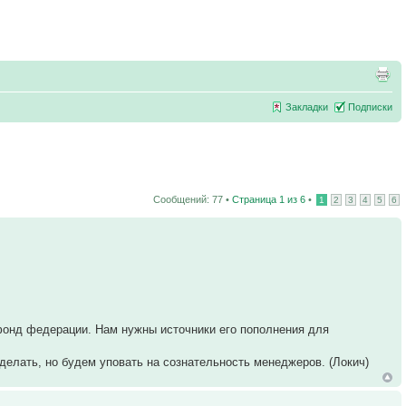
Закладки
Подписки
Сообщений: 77 •
Страница
1
из
6
•
1
2
3
4
5
6
 фонд федерации. Нам нужны источники его пополнения для
т делать, но будем уповать на сознательность менеджеров. (Локич)