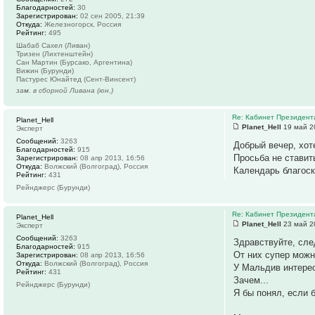
Благодарностей:
30
Зарегистрирован:
02 сен 2005, 21:39
Откуда:
Железногорск, Россия
Рейтинг:
495
Шабаб Сахел (Ливан)
Тризен (Лихтенштейн)
Сан Мартин (Бурсако, Аргентина)
Вижин (Бурунди)
Пастурес Юнайтед (Сент-Винсент)
зам. в сборной Ливана (юн.)
Re: Кабинет Президент
Planet_Hell
Planet_Hell
19 май 2
Эксперт
Сообщений:
3263
Добрый вечер, хот
Благодарностей:
915
Просьба не ставить
Зарегистрирован:
08 апр 2013, 16:56
Откуда:
Волжский (Волгоград), Россия
Календарь благос
Рейтинг:
431
Рейнджерс (Бурунди)
Re: Кабинет Президент
Planet_Hell
Planet_Hell
23 май 2
Эксперт
Сообщений:
3263
Здравствуйте, сле
Благодарностей:
915
От них супер можно
Зарегистрирован:
08 апр 2013, 16:56
Откуда:
Волжский (Волгоград), Россия
У Мальдив интересн
Рейтинг:
431
Зачем...
Рейнджерс (Бурунди)
Я бы понял, если б