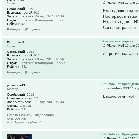
Planet_Hell
12 апр 20
Эксперт
Сообщений:
3263
Благодарю федерац
Благодарностей:
915
Постараюсь выжать
Зарегистрирован:
08 апр 2013, 16:56
Откуда:
Волжский (Волгоград), Россия
Но, есть одно... 
Рейтинг:
431
Соперник равный, 
Рейнджерс (Бурунди)
Юношеская сборная
Planet_Hell
Planet_Hell
13 апр 20
Эксперт
Сообщений:
3263
А третий вратарь т
Благодарностей:
915
Зарегистрирован:
08 апр 2013, 16:56
Откуда:
Волжский (Волгоград), Россия
Рейтинг:
431
Рейнджерс (Бурунди)
Re: Кабинет Президент
jamesbond333
jamesbond333
14 ап
Мастер
Сообщений:
1012
Вышло отлично!
Благодарностей:
12
Зарегистрирован:
21 апр 2009, 19:33
Откуда:
Джерси
Рейтинг:
531
Спарта (Нейкерк, Нидерланды)
Суф (Алжир)
Аль-Иджтимаи (Ливан)
Re: Кабинет Президент
Локич
15 апр 2025, 