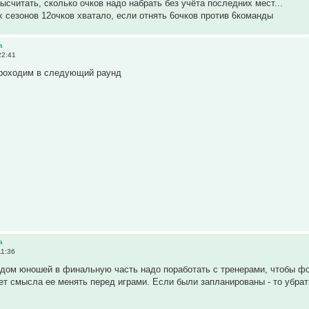
ысчитать, сколько очков надо набрать без учёта последних мест...
 сезонов 12очков хватало, если отнять 6очков против 6команды
а
22:41
проходим в следующий раунд
а
11:36
одом юношей в финальную часть надо поработать с тренерами, чтобы фо
ет смысла ее менять перед играми. Если были запланированы - то убрат