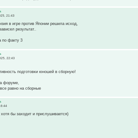
а
25, 21:43
зия в игре против Японии решила исход,
зависел результат..
а по факту 3
а
025, 22:43
тивность подготовки юношей в сборную!
на форуме,
все равно на сборные
а
16:44
 хотя бы заходит и прислушивается)