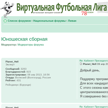
Список форумов
‹
Национальные форумы
‹
Ливан
Юношеская сборная
Модератор:
Модераторы форума
Re: Кабинет Президент
Planet_Hell
Planet_Hell
09 апр 20
Эксперт
Сообщений:
3263
Добрый день,
Благодарностей:
915
Зарегистрирован:
08 апр 2013, 16:56
Откуда:
Волжский (Волгоград), Россия
Поддержу програм
Рейтинг:
431
Для всех кандидат
Рейнджерс (Бурунди)
С этого сезона ка
централизованного
Я совершенно без 
Re: Кабинет Президент
Planet_Hell