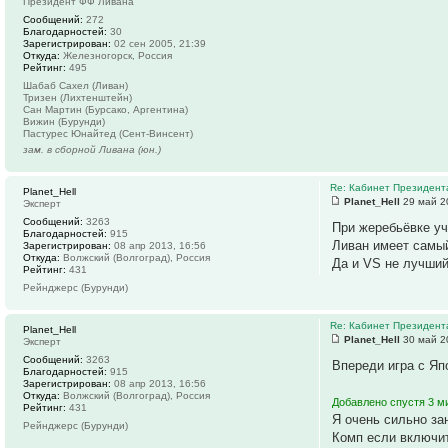
Президент ФФ Ливана
Сообщений:
272
Благодарностей:
30
Зарегистрирован:
02 сен 2005, 21:39
Откуда:
Железногорск, Россия
Рейтинг:
495
Шабаб Сахел (Ливан)
Тризен (Лихтенштейн)
Сан Мартин (Бурсако, Аргентина)
Вижин (Бурунди)
Пастурес Юнайтед (Сент-Винсент)
зам. в сборной Ливана (юн.)
Re: Кабинет Президент
Planet_Hell
Planet_Hell
29 май 2
Эксперт
Сообщений:
3263
При жеребьёвке уч
Благодарностей:
915
Ливан имеет самый
Зарегистрирован:
08 апр 2013, 16:56
Откуда:
Волжский (Волгоград), Россия
Да и VS не лучший
Рейтинг:
431
Рейнджерс (Бурунди)
Re: Кабинет Президент
Planet_Hell
Planet_Hell
30 май 2
Эксперт
Сообщений:
3263
Впереди игра с Яп
Благодарностей:
915
Зарегистрирован:
08 апр 2013, 16:56
Откуда:
Волжский (Волгоград), Россия
Добавлено спустя 3 м
Рейтинг:
431
Я очень сильно зан
Рейнджерс (Бурунди)
Комп если включит