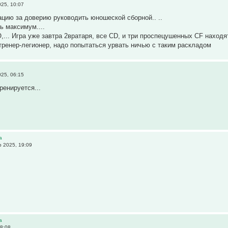
25, 10:07
ию за доверию руководить юношеской сборной.. ..
 максимум....
НО,... Игра уже завтра 2вратаря, всe CD, и три проспецушенных CF наход
тренер-легионер, надо попытаться урвать ничью с таким раскладом
25, 06:15
ренируется...
а
р 2025, 19:09
а
18:08