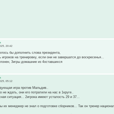
а
025, 20:42
елось бы дополнить слова президента,
 игроков на тренировку, если они не завершатся до воскресенья...
клонен, 3игры домашние из 4оставшихся
а
025, 05:12
дующая игра против Мальдив..
 не ждать, они его потратили на нас в 1круге..
ая ситуация... 2игрока имеют усталость 29 и 37...
ы их менеджер не знал о подготовке сборников... Так он тренер национа