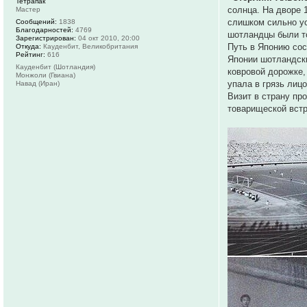
Тетрапак
солнца. На дворе 
Мастер
слишком сильно ус
Сообщений:
1838
Благодарностей:
4769
шотландцы были т
Зарегистрирован:
04 окт 2010, 20:00
Путь в Японию сос
Откуда:
Кауденбит, Великобритания
Рейтинг:
616
Японии шотландски
Кауденбит (Шотландия)
ковровой дорожке,
Монжоли (Гвиана)
упала в грязь лиц
Навад (Иран)
Визит в страну пр
товарищеской встр