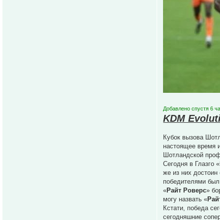
Добавлено спустя 6 ча
KDM Evolut
Кубок вызова Шотл
настоящее время и
Шотландской проф
Сегодня в Глазго «
же из них достоин
победителями был
«
Райт Роверс
» бо
могу назвать «
Рай
Кстати, победа се
сегодняшние сопер