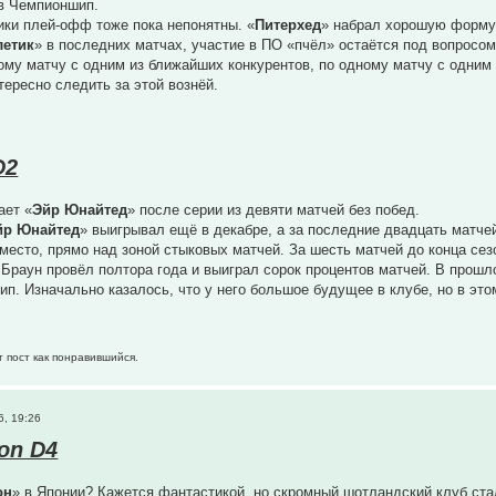
 в Чемпионшип.
ки плей-офф тоже пока непонятны. «
Питерхед
» набрал хорошую форму 
летик
» в последних матчах, участие в ПО «пчёл» остаётся под вопросом
ому матчу с одним из ближайших конкурентов, по одному матчу с одним 
тересно следить за этой вознёй.
D2
ает «
Эйр Юнайтед
» после серии из девяти матчей без побед.
йр Юнайтед
» выигрывал ещё в декабре, а за последние двадцать матч
место, прямо над зоной стыковых матчей. За шесть матчей до конца сезо
 Браун провёл полтора года и выиграл сорок процентов матчей. В прошл
п. Изначально казалось, что у него большое будущее в клубе, но в этом
т пост как понравившийся.
6, 19:26
ion D4
он
» в Японии? Кажется фантастикой, но скромный шотландский клуб ста