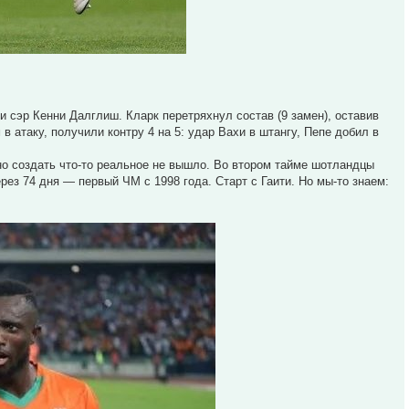
 сэр Кенни Далглиш. Кларк перетряхнул состав (9 замен), оставив
 атаку, получили контру 4 на 5: удар Вахи в штангу, Пепе добил в
но создать что-то реальное не вышло. Во втором тайме шотландцы
рез 74 дня — первый ЧМ с 1998 года. Старт с Гаити. Но мы-то знаем: