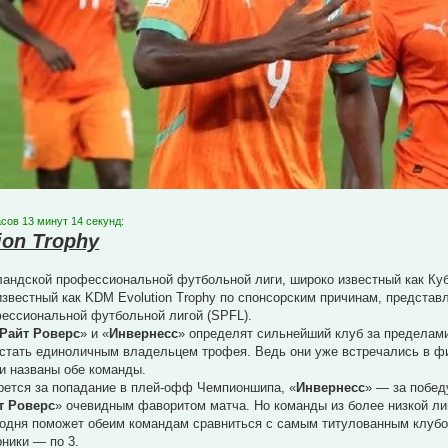
сов 13 минут 14 секунд:
ion Trophy
андской профессиональной футбольной лиги, широко известный как Куб
звестный как KDM Evolution Trophy по спонсорским причинам, предста
ессиональной футбольной лигой (SPFL).
Райт Роверс
» и «
Инвернесс
» определят сильнейший клуб за пределами
 стать единоличным владельцем трофея. Ведь они уже встречались в фин
и названы обе команды.
рется за попадание в плей-офф Чемпионшипа, «
Инвернесс
» — за побед
т Роверс
» очевидным фаворитом матча. Но команды из более низкой лиг
годня поможет обеим командам сравниться с самым титулованным клубом
ники — по 3.