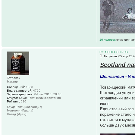
10 человек
отметили эт
Re: SCOTTISH PUB
Тетрапак
05 апр 202
Scotland na
Шотландия - Япо
Тетрапак
Мастер
Товарищеский матч
Сообщений:
1838
Благодарностей:
4769
Шотландия уступил
Зарегистрирован:
04 окт 2010, 20:00
ограничений или в
Откуда:
Кауденбит, Великобритания
Рейтинг:
616
июня.
Кауденбит (Шотландия)
Единственный гол
Монжоли (Гвиана)
поражение стало н
Навад (Иран)
готовится к мунди
больше двух меся