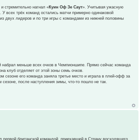
и стремительно нагнал «
Куин Оф Зе Саут
». Учитывая ужасную
. У всех трёх команд остались матчи примерно одинаковой
из двух лидеров и по три игры с командами из нижней половины
ей набрал меньше всех очков в Чемпионшипе. Прямо сейчас команда
на клуб отделяет от этой зоны семь очков.
ом сезоне его команда заняла третье место и играла в плей-офф за
 сезоне, после наступления зимы, что-то пошло не так.
л первой британской командой, приехавшей в Страну восходящего