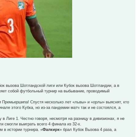
ок вызова Шотландской лиги или Кубок вызова Шотландии, а в
вляет собой футбольный турнир на выбывание, проводимый
 Премьершипа! Спустя несколько лет «львы» и «орлы» выяснят, кто
але этого Кубка, но из-за пандемии матч так и не состоялся, а
у в Лиге 1. Честно говоря, несмотря на разницу в дивизионах, я не
и смогли выиграть всего 4 финала из 32-х.
 в истории турнира. «
Фалкирк
» брал Кубок Вызова 4 раза, а