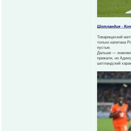
Шотландия - Кот
Товарищеский матч
только капитана Р
пустые.
Дальше — знакомая
прижали, но Адинг
шотландский харак