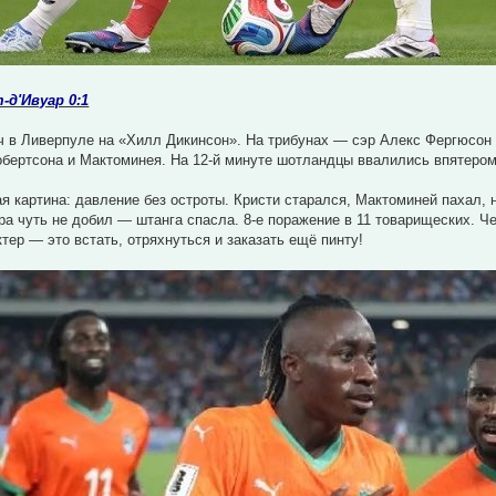
-д'Ивуар 0:1
 в Ливерпуле на «Хилл Дикинсон». На трибунах — сэр Алекс Фергюсон и
обертсона и Мактоминея. На 12-й минуте шотландцы ввалились впятером в
 картина: давление без остроты. Кристи старался, Мактоминей пахал, 
ра чуть не добил — штанга спасла. 8-е поражение в 11 товарищеских. Че
тер — это встать, отряхнуться и заказать ещё пинту!