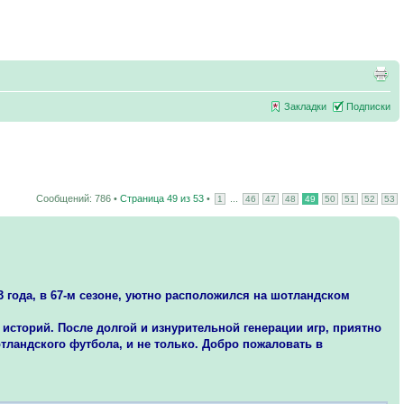
Закладки
Подписки
Сообщений: 786 •
Страница
49
из
53
•
...
1
46
47
48
49
50
51
52
53
3 года, в 67-м сезоне, уютно расположился на шотландском
 историй. После долгой и изнурительной генерации игр, приятно
тландского футбола, и не только. Добро пожаловать в