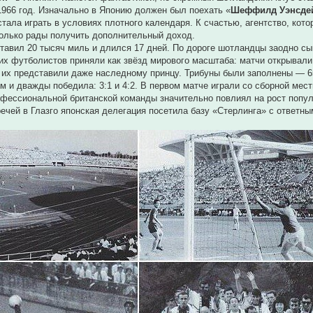
1966 год. Изначально в Японию должен был поехать «
Шеффилд Уэнсде
тала играть в условиях плотного календаря. К счастью, агентство, кото
олько рады получить дополнительный доход.
тавил 20 тысяч миль и длился 17 дней. По дороге шотландцы заодно с
х футболистов приняли как звёзд мирового масштаба: матчи открывали 
 их представили даже наследному принцу. Трибуны были заполнены — 65 
ом и дважды победила: 3:1 и 4:2. В первом матче играли со сборной мес
офессиональной британской команды значительно повлиял на рост попул
ечей в Глазго японская делегация посетила базу «Стерлинга» с ответн