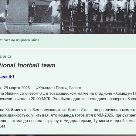
от пост как понравившийся.
6, 08:02
tional football team
ния 0:1
, 28 марта 2026 — «Хэмпден Парк», Глазго.
а Японии со счётом 0:1 в товарищеском матче на стадионе «Хэмпден Па
ремени начала в 20:00 МСК. Это была одна из последних проверок сбор
 на 84-й минуте забил полузащитник Дзюня Ито — он реализовал момен
еожиданностью, учитывая, что команда готовится к ЧМ-2026, где сыграет
алю — команда попала в группу с Нидерландами, Тунисом и одной команд
цев.