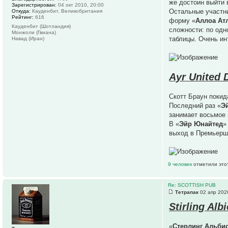
же достоин выйти
Зарегистрирован:
04 окт 2010, 20:00
Остальные участни
Откуда:
Кауденбит, Великобритания
Рейтинг:
616
форму «
Аллоа Ат
Кауденбит (Шотландия)
сложности: по одн
Монжоли (Гвиана)
таблицы. Очень ин
Навад (Иран)
Ayr United 
Скотт Браун покид
Последний раз «
Э
занимает восьмое 
В «
Эйр Юнайтед
»
выход в Премьерши
9 человек
отметили это
Re: SCOTTISH PUB
Тетрапак
02 апр 202
Stirling Alb
«
Стерлинг Альби