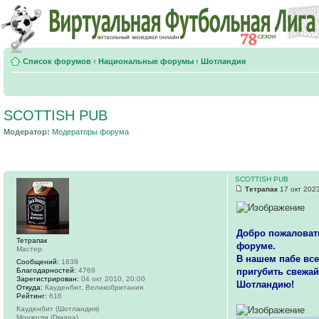
Список форумов
‹
Национальные форумы
‹
Шотландия
SCOTTISH PUB
Модератор:
Модераторы форума
SCOTTISH PUB
Тетрапак
17 окт 2023
Добро пожаловать
Тетрапак
форуме.
Мастер
В нашем пабе все
Сообщений:
1838
Благодарностей:
4769
пригубить свежай
Зарегистрирован:
04 окт 2010, 20:00
Шотландию!
Откуда:
Кауденбит, Великобритания
Рейтинг:
616
Кауденбит (Шотландия)
Монжоли (Гвиана)