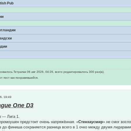
tish Pub
ии
отландии
андски
ндии
овалось Тетрапак 06 авг 2026, 04:26, всего редактировалось 300 раз(а).
от пост как понравившийся.
6, 19:49
ague One D3
 — Лига 1.
промоушен предстоит очень напряжённая. «
Стенхаусмир
» не смог восп
ов до финиша сохраняется разница всего в 1 очко между двумя лидерами