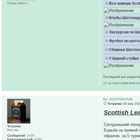
Навад (Иран)
Все номера Scot
Клубы Шотланд
Экскурсия по Ш
Футбол по-шотл
Сборная Шотла
У барной стойки
Последний раз редактир
15 человек
отметили эт
Re: SCOTTISH PUB
Тетрапак
30 мар 202
Scottish Le
Сегодняшний обзор
Тетрапак
Борьба за прямой 
Мастер
образом, за 5 тур
Сообщений:
1838
Благодарностей:
4769