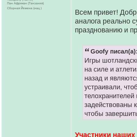
Пан Африкан (Танзания)
Сборная Йемена (нац.)
Всем привет! Добр
аналога реально 
празднованию и п
Goofy писал(а)
Игры шотландски
на силе и атлет
назад и являютс
устраивали, что
телохранителей 
задействованы к
чтобы завершит
Участники наших