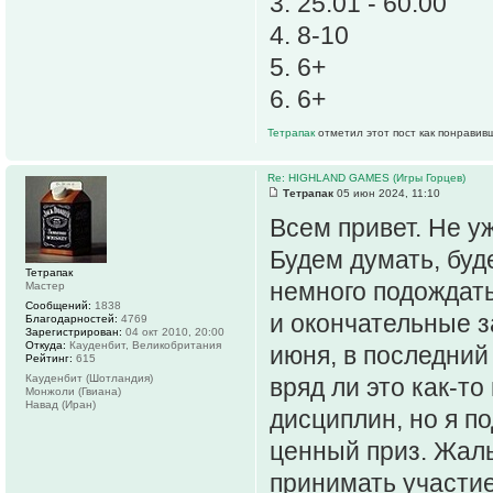
3. 25:01 - 60:00
4. 8-10
5. 6+
6. 6+
Тетрапак
отметил этот пост как понравив
Re: HIGHLAND GAMES (Игры Горцев)
Тетрапак
05 июн 2024, 11:10
Всем привет. Не у
Будем думать, буд
Тетрапак
немного подождать
Мастер
Сообщений:
1838
и окончательные з
Благодарностей:
4769
Зарегистрирован:
04 окт 2010, 20:00
Откуда:
Кауденбит, Великобритания
июня, в последний
Рейтинг:
615
Кауденбит (Шотландия)
вряд ли это как-то
Монжоли (Гвиана)
Навад (Иран)
дисциплин, но я п
ценный приз. Жаль
принимать участие