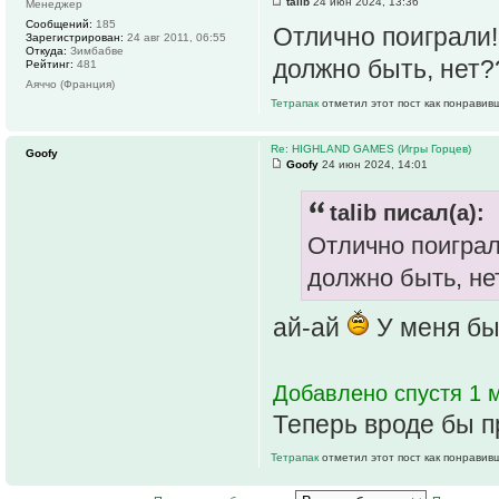
talib
24 июн 2024, 13:36
Менеджер
Сообщений:
185
Отлично поиграли! 
Зарегистрирован:
24 авг 2011, 06:55
Откуда:
Зимбабве
должно быть, нет?
Рейтинг:
481
Аяччо (Франция)
Тетрапак
отметил этот пост как понравив
Re: HIGHLAND GAMES (Игры Горцев)
Goofy
Goofy
24 июн 2024, 14:01
talib писал(а):
Отлично поиграли
должно быть, не
ай-ай
У меня был
Добавлено спустя 1 м
Теперь вроде бы 
Тетрапак
отметил этот пост как понравив