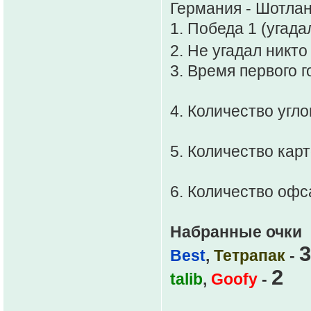
Германия - Шотлан
1. Победа 1 (угада
2. Не угадал никт
3. Время первого г
4. Количество углов
5. Количество карто
6. Количество офса
Набранные очки
3
Best
,
Тетрапак
-
2
talib
,
Goofy
-