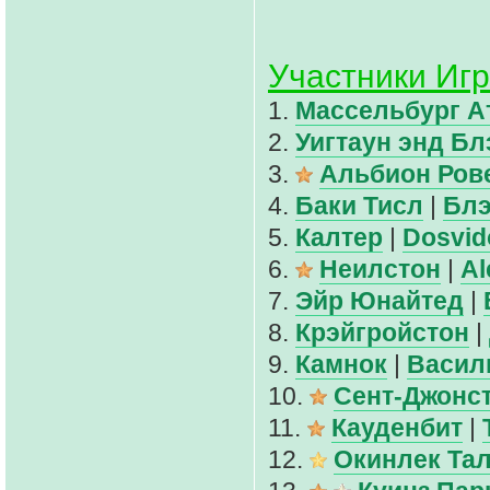
Участники Игр
1.
Массельбург А
2.
Уигтаун энд Б
3.
Альбион Ров
4.
Баки Тисл
|
Блэ
5.
Калтер
|
Dosvi
6.
Неилстон
|
Al
7.
Эйр Юнайтед
|
8.
Крэйгройстон
|
9.
Камнок
|
Васил
10.
Сент-Джонс
11.
Кауденбит
|
12.
Окинлек Та