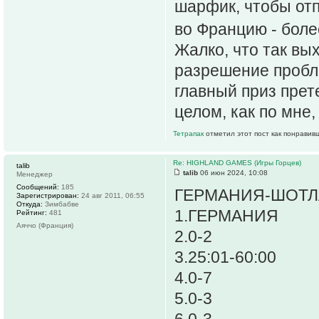
шарфик, чтобы отп
во Францию - боле
Жалко, что так вых
разрешение пробле
главный приз прет
целом, как по мне
Тетрапак
отметил этот пост как понравив
Re: HIGHLAND GAMES (Игры Горцев)
talib
talib
06 июн 2024, 10:08
Менеджер
Сообщений:
185
ГЕРМАНИЯ-ШОТ
Зарегистрирован:
24 авг 2011, 06:55
Откуда:
Зимбабве
1.ГЕРМАНИЯ
Рейтинг:
481
Аяччо (Франция)
2.0-2
3.25:01-60:00
4.0-7
5.0-3
6.0-3