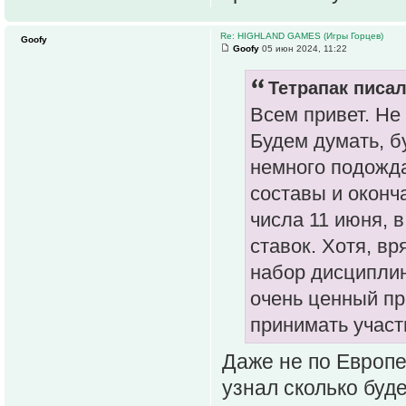
Re: HIGHLAND GAMES (Игры Горцев)
Goofy
Goofy
05 июн 2024, 11:22
Тетрапак писал
Всем привет. Не
Будем думать, б
немного подожда
составы и оконч
числа 11 июня, 
ставок. Хотя, вр
набор дисциплин
очень ценный пр
принимать участи
Даже не по Европе,
узнал сколько буде