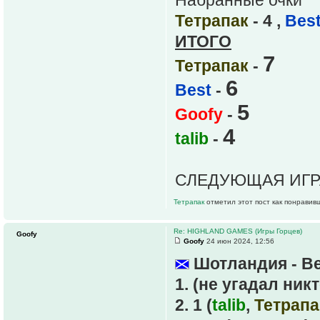
Набранные очки
Тетрапак
- 4 ,
Bes
ИТОГО
7
Тетрапак
-
6
Best
-
5
Goofy
-
4
talib
-
СЛЕДУЮЩАЯ ИГРА
Тетрапак
отметил этот пост как понравив
Re: HIGHLAND GAMES (Игры Горцев)
Goofy
Goofy
24 июн 2024, 12:56
Шотландия - Ве
1. (не угадал никт
2. 1 (
talib
,
Тетрапа