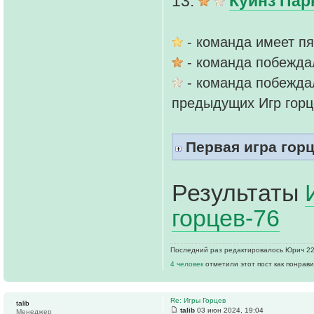
13.
Куинз Пар
- команда имеет п
- команда побежда
- команда побежда
предыдущих Игр горц
Первая игра горц
Результаты
горцев-76
Последний раз редактировалось Юрич 22 
4 человек
отметили этот пост как понрав
Re: Игры Горцев
talib
talib
03 июн 2024, 19:04
Менеджер