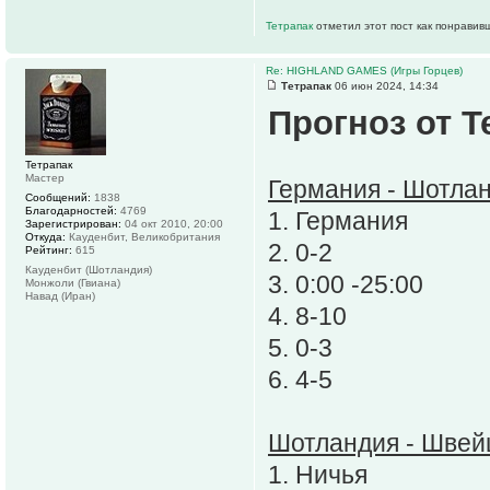
Тетрапак
отметил этот пост как понравив
Re: HIGHLAND GAMES (Игры Горцев)
Тетрапак
06 июн 2024, 14:34
Прогноз от Т
Тетрапак
Мастер
Германия - Шотла
Сообщений:
1838
Благодарностей:
4769
1. Германия
Зарегистрирован:
04 окт 2010, 20:00
Откуда:
Кауденбит, Великобритания
2. 0-2
Рейтинг:
615
Кауденбит (Шотландия)
3. 0:00 -25:00
Монжоли (Гвиана)
Навад (Иран)
4. 8-10
5. 0-3
6. 4-5
Шотландия - Швей
1. Ничья