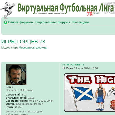
Список форумов
‹
Национальные форумы
‹
Шотландия
ИГРЫ ГОРЦЕВ-78
Модератор:
Модераторы форума
ИГРЫ ГОРЦЕВ-78
Юрич
03 июн 2024, 18:59
Юрич
Президент ФФ Таити
Сообщений:
802
Благодарностей:
1811
Зарегистрирован:
04 июл 2023, 09:54
Откуда:
Калининград, Россия
Рейтинг:
759
Окинлек Талбот (Шотландия)
Тайарапу (Таити)