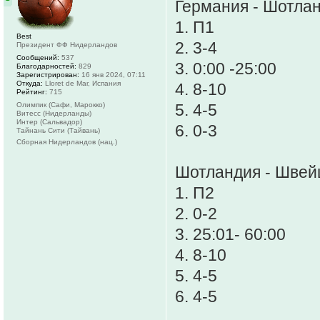
Германия - Шотла
1. П1
Best
2. 3-4
Президент ФФ Нидерландов
Сообщений:
537
3. 0:00 -25:00
Благодарностей:
829
Зарегистрирован:
16 янв 2024, 07:11
Откуда:
Lloret de Mar, Испания
4. 8-10
Рейтинг:
715
Олимпик (Сафи, Марокко)
5. 4-5
Витесс (Нидерланды)
Интер (Сальвадор)
6. 0-3
Тайнань Сити (Тайвань)
Сборная Нидерландов (нац.)
Шотландия - Швей
1. П2
2. 0-2
3. 25:01- 60:00
4. 8-10
5. 4-5
6. 4-5