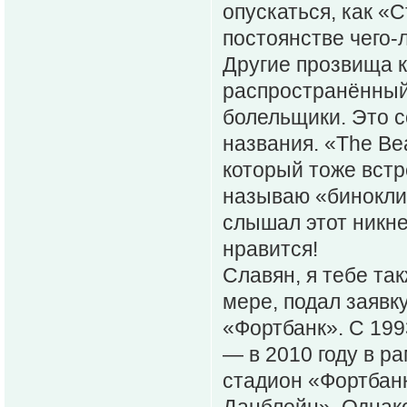
опускаться, как «
постоянстве чего-
Другие прозвища к
распространённый
болельщики. Это с
названия. «The B
который тоже встр
называю «бинокли»
слышал этот никней
нравится!
Славян, я тебе та
мере, подал заявк
«Фортбанк». С 1993
— в 2010 году в р
стадион «Фортбан
Данблейн». Однако