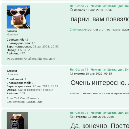
Re: Сезон 77 - Чемпионат Шотландия, D4
damask
18 апр 2026, 00:32
парни, вам повезло
2 человек
отметили этот пост как понрав
damask
Новичок
Сообщений:
42
Благодарностей:
47
Зарегистрирован:
02 авг 2008, 16:53
Откуда:
LA, США
Рейтинг:
477
Формартин Юнайтед (Шотландия)
Re: Сезон 77 - Чемпионат Шотландия, D4
олесми
олесми
18 апр 2026, 09:35
Новичок
Сообщений:
2
Очень интересно. 
Благодарностей:
2
Зарегистрирован:
20 окт 2012, 11:22
Откуда:
Санкт-Петербург, Россия
Рейтинг:
559
aviafar
отметил этот пост как понравивши
Вонг Тай Син (Гонконг)
Стэнхаусмир (Шотландия)
Re: Сезон 77 - Чемпионат Шотландия, D4
Тетрапак
18 апр 2026, 20:08
Да, конечно. Посте