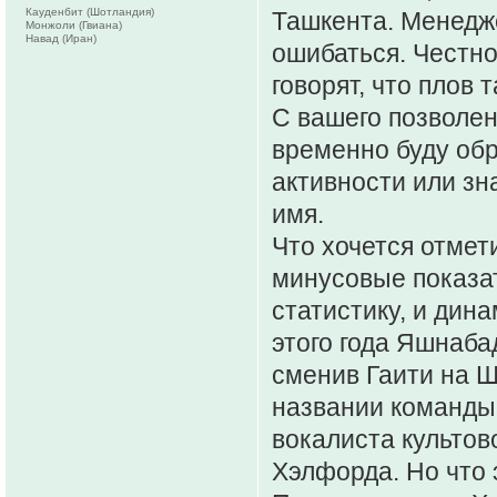
Кауденбит (Шотландия)
Ташкента. Менедже
Монжоли (Гвиана)
Навад (Иран)
ошибаться. Честно 
говорят, что плов
С вашего позволен
временно буду обр
активности или зн
имя.
Что хочется отмети
минусовые показат
статистику, и дин
этого года Яшнаба
сменив Гаити на Ш
названии команды 
вокалиста культов
Хэлфорда. Но что