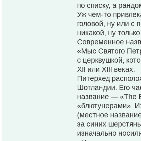
по списку, а рандо
Уж чем-то привлек
головой, ну или с
никакой, ну только
Современное назв
«Мыс Святого Петр
с церквушкой, кот
XII или XIII веках.
Питерхед располож
Шотландии. Его ча
название — «The B
«блютунерами». И
(местное название
за синих шерстяны
изначально носили