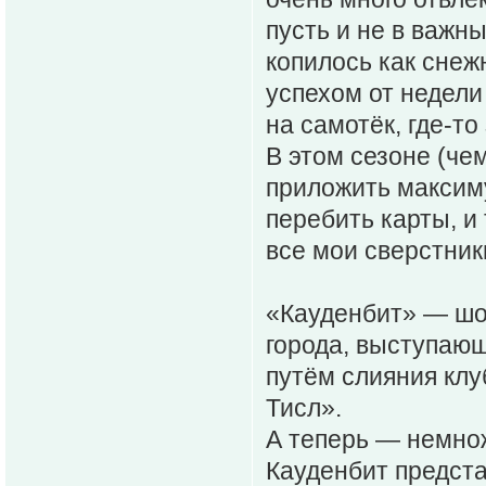
пусть и не в важны
копилось как сне
успехом от недели 
на самотёк, где-то
В этом сезоне (че
приложить максиму
перебить карты, и 
все мои сверстник
«Кауденбит» — шо
города, выступающ
путём слияния кл
Тисл».
А теперь — немнож
Кауденбит предст