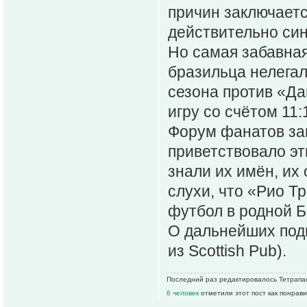
причин заключаетс
действительно син
Но самая забавная
бразильца нелегал
сезона против «Да
игру со счётом 11:
Форум фанатов за
приветствовало эти
знали их имён, их
слухи, что «Рио Т
футбол в родной 
О дальнейших подв
из Scottish Pub).
Последний раз редактировалось Тетрапак 
6 человек
отметили этот пост как понрав