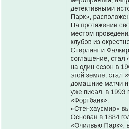
детективными исто
Парк», расположе
На протяжении св
местом проведени
клубов из окрестн
Стерлинг и Фалкир
соглашение, стал 
на один сезон в 1
этой земле, стал 
домашние матчи на
уже писал, в 1993
«Фортбанк».
«Стенхаусмир» выс
Основан в 1884 го
«Очилвью Парк», 