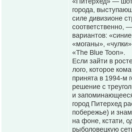
«Питерхед» — шот
города, выступаю
силе дивизионе ст
соответственно, —
вариантов: «синие
«моганы», «чулки»
«The Blue Toon».
Если зайти в рост
лого, которое ком
принята в 1994-м г
решение с треугол
и запоминающееся.
город Питерхед ра
побережье) и зна
на фоне, кстати, 
рыболовецкую сеть