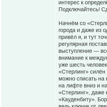
интерес к определ
Подключайтесь! С
Начнём со «Стерли
города и даже из 
привёл я, и тут то
регулярная постав
выступление — всё
внимание к между
уже шесть человек
«Стерлинг» силён 
можно списать на
на лифте вниз и н
«Стерлинг», даже 
«Кауденбиту». Бор
ведь ключик от дв