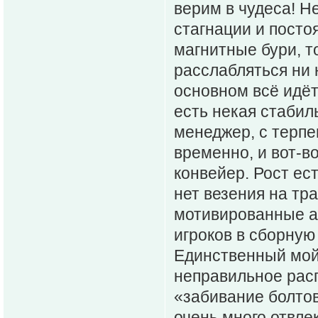
верим в чудеса! Н
стагнации и постоя
магнитные бури, то
расслабляться ни н
основном всё идёт 
есть некая стабил
менеджер, с терпе
временно, и вот-в
конвейер. Рост ес
нет везения на тр
мотивированные ау
игроков в сборную 
Единственный мой 
неправильное расп
«забивание болтов
очень много отвле