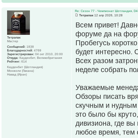
Re: Сезон 77 - Чемпионат Шотландия, D4
Тетрапак
12 апр 2026, 10:28
Всем привет! Давне
форуме да на фор
Тетрапак
Пробегусь коротко
Мастер
Сообщений:
1838
будет интересно. 
Благодарностей:
4769
Зарегистрирован:
04 окт 2010, 20:00
Откуда:
Кауденбит, Великобритания
Всех разом затрон
Рейтинг:
614
Кауденбит (Шотландия)
неделе собрать по
Монжоли (Гвиана)
Навад (Иран)
Уважаемые менедж
Обзоры писать вря
скучным и нудным 
это было бы круто,
дивизиона, где вы
любое время, тем 