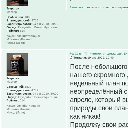
3 человек
отметили этот пост как понрав
Тетрапак
Мастер
Сообщений:
1838
Благодарностей:
4769
Зарегистрирован:
04 окт 2010, 20:00
Откуда:
Кауденбит, Великобритания
Рейтинг:
614
Кауденбит (Шотландия)
Монжоли (Гвиана)
Навад (Иран)
Re: Сезон 77 - Чемпионат Шотландия, D4
Тетрапак
19 апр 2026, 19:40
После небольшого
нашего скромного 
Тетрапак
недельный план по
Мастер
Сообщений:
1838
неопределённый ср
Благодарностей:
4769
Зарегистрирован:
04 окт 2010, 20:00
Откуда:
Кауденбит, Великобритания
апреле, который в
Рейтинг:
614
Кауденбит (Шотландия)
природы свои планы
Монжоли (Гвиана)
Навад (Иран)
как никак!
Продолжу свои ра