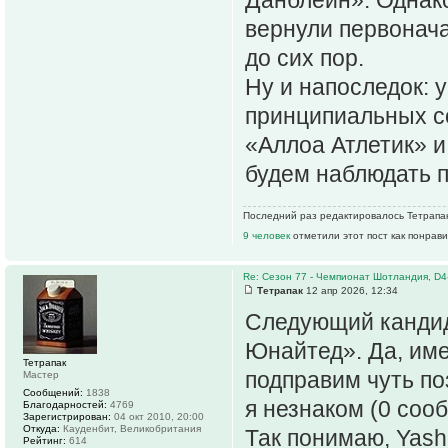
вернули первонача
до сих пор.
Ну и напоследок: 
принципиальных со
«Аллоа Атлетик» 
будем наблюдать п
Последний раз редактировалось Тетрапак 
9 человек
отметили этот пост как понрав
Re: Сезон 77 - Чемпионат Шотландия, D4
Тетрапак
12 апр 2026, 12:34
Следующий кандид
Юнайтед». Да, им
Тетрапак
подправим чуть п
Мастер
Сообщений:
1838
я незнаком (0 соо
Благодарностей:
4769
Зарегистрирован:
04 окт 2010, 20:00
Откуда:
Кауденбит, Великобритания
Так понимаю, Yas
Рейтинг:
614