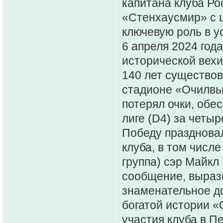
капитана клуба Ро
«Стенхаусмир» с ц
ключевую роль в у
6 апреля 2024 год
исторической вехи
140 лет существов
стадионе «Очилвью
потерял очки, обе
лиге (D4) за четыр
Победу праздновал
клуба, в том числ
группа) сэр Майкл
сообщение, вырази
знаменательное до
богатой истории «
участия клуба в П