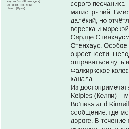
Кауденбит (Шотландия)
серого песчаника.
Монжоли (Гвиана)
Навад (Иран)
магистралей. Вмес
далёкий, но отчёт
вереска и морской
Сердце Стенхаусми
Стенхаус. Особое
окрестности. Непо
отправиться чуть 
Фалкиркское коле
канала.
Из достопримечате
Kelpies (Келпи) –
Bo’ness and Kinne
сообщение, где мо
дороге. В течение
мероприятия, напр