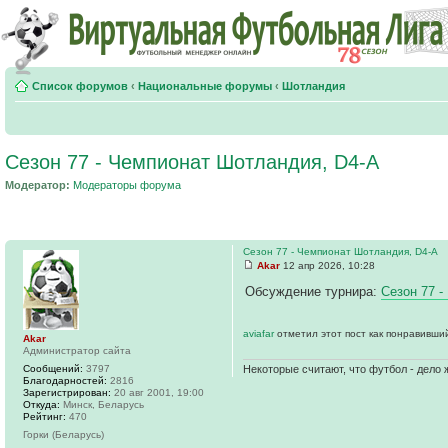
Список форумов
‹
Национальные форумы
‹
Шотландия
Сезон 77 - Чемпионат Шотландия, D4-A
Модератор:
Модераторы форума
Сезон 77 - Чемпионат Шотландия, D4-A
Akar
12 апр 2026, 10:28
Обсуждение турнира:
Сезон 77 
aviafar
отметил этот пост как понравивши
Akar
Администратор сайта
Сообщений:
3797
Некоторые считают, что футбол - дело 
Благодарностей:
2816
Зарегистрирован:
20 авг 2001, 19:00
Откуда:
Минск, Беларусь
Рейтинг:
470
Горки (Беларусь)