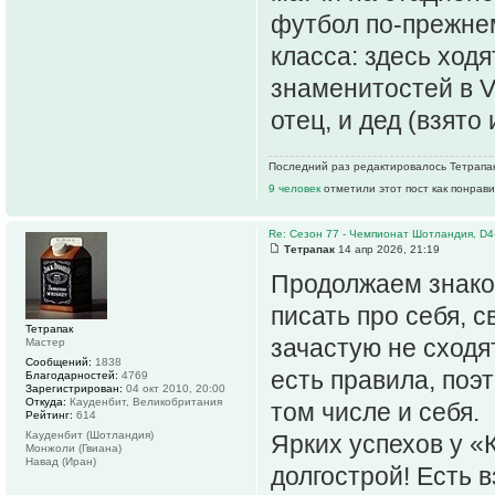
футбол по‑прежне
класса: здесь ходя
знаменитостей в VI
отец, и дед (взято 
Последний раз редактировалось Тетрапак 
9 человек
отметили этот пост как понрав
Re: Сезон 77 - Чемпионат Шотландия, D4
Тетрапак
14 апр 2026, 21:19
Продолжаем знако
писать про себя, 
Тетрапак
зачастую не сходя
Мастер
Сообщений:
1838
есть правила, поэ
Благодарностей:
4769
Зарегистрирован:
04 окт 2010, 20:00
Откуда:
Кауденбит, Великобритания
том числе и себя.
Рейтинг:
614
Кауденбит (Шотландия)
Ярких успехов у «
Монжоли (Гвиана)
Навад (Иран)
долгострой! Есть 