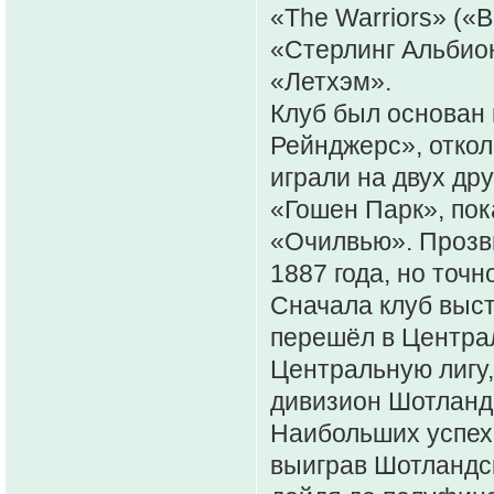
«The Warriors» («
«Стерлинг Альбион
«Летхэм».
Клуб был основан 
Рейнджерс», отко
играли на двух др
«Гошен Парк», пок
«Очилвью». Прозв
1887 года, но точ
Сначала клуб выст
перешёл в Центра
Центральную лигу,
дивизион Шотландс
Наибольших успех
выиграв Шотландск