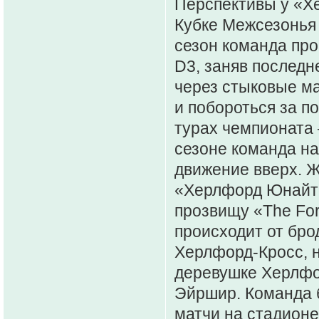
Перспективы у «Х
Кубке Межсезонья
сезон команда про
D3, заняв последне
через стыковые м
и побороться за п
турах чемпионата —
сезоне команда на
движение вверх. Ж
«Херлфорд Юнайте
прозвищу «The For
происходит от бро
Херлфорд-Кросс, н
деревушке Херлфор
Эйршир. Команда б
матчи на стадион