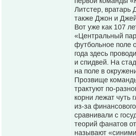
первой команды «К
Литстер, вратарь 
также Джон и Дже
Вот уже как 107 л
«Центральный пар
футбольное поле 
года здесь провод
и спидвей. На стад
на поле в окруже
Прозвище команды
трактуют по-разно
корни лежат чуть 
из-за финансового 
сравнивали с госу
теорий фанатов от
называют «синими