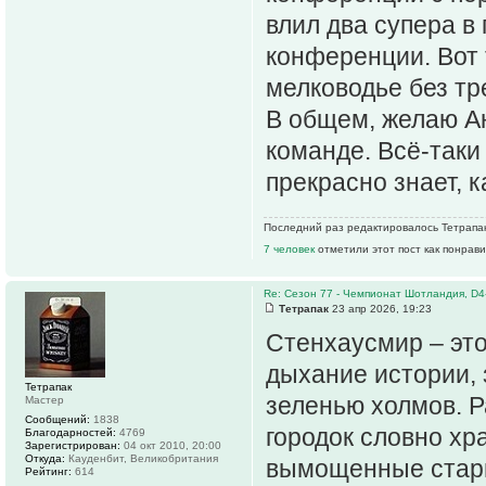
влил два супера в
конференции. Вот 
мелководье без тре
В общем, желаю Ан
команде. Всё-таки
прекрасно знает, к
Последний раз редактировалось Тетрапак 
7 человек
отметили этот пост как понрав
Re: Сезон 77 - Чемпионат Шотландия, D4
Тетрапак
23 апр 2026, 19:23
Стенхаусмир – это
дыхание истории, 
Тетрапак
зеленью холмов. Р
Мастер
Сообщений:
1838
городок словно хра
Благодарностей:
4769
Зарегистрирован:
04 окт 2010, 20:00
Откуда:
Кауденбит, Великобритания
вымощенные стари
Рейтинг:
614