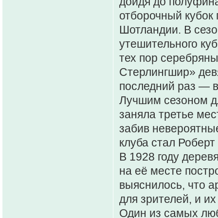
дойдя до полуфина
отборочный кубок 
Шотландии. В сез
утешительного куб
тех пор серебряны
Стерлингшир» дев
последний раз — в
Лучшим сезоном дл
заняла третье мес
забив невероятны
клуба стал Роберт 
В 1928 году дерев
на её месте постр
выяснилось, что а
для зрителей, и и
Один из самых лю