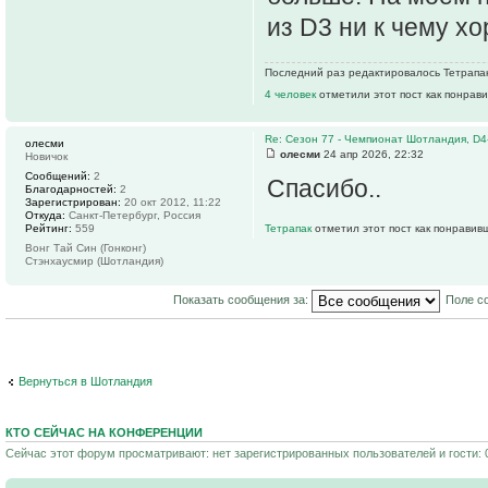
из D3 ни к чему х
Последний раз редактировалось Тетрапак 
4 человек
отметили этот пост как понрав
Re: Сезон 77 - Чемпионат Шотландия, D4
олесми
олесми
24 апр 2026, 22:32
Новичок
Сообщений:
2
Спасибо..
Благодарностей:
2
Зарегистрирован:
20 окт 2012, 11:22
Откуда:
Санкт-Петербург, Россия
Рейтинг:
559
Тетрапак
отметил этот пост как понравив
Вонг Тай Син (Гонконг)
Стэнхаусмир (Шотландия)
Показать сообщения за:
Поле с
Вернуться в Шотландия
КТО СЕЙЧАС НА КОНФЕРЕНЦИИ
Сейчас этот форум просматривают: нет зарегистрированных пользователей и гости: 