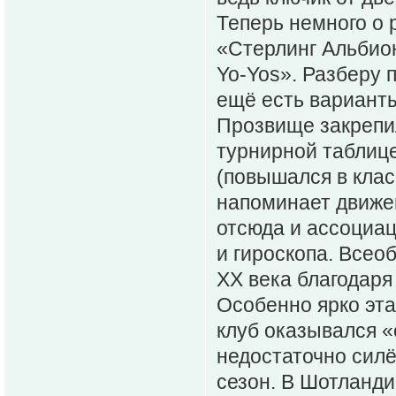
Теперь немного о 
«Стерлинг Альбион
Yo‑Yos». Разберу 
ещё есть вариант
Прозвище закрепил
турнирной таблиц
(повышался в клас
напоминает движе
отсюда и ассоциац
и гироскопа. Всео
XX века благодар
Особенно ярко эта
клуб оказывался «
недостаточно силё
сезон. В Шотланди