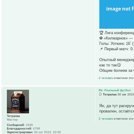
🏆 Лига конференц
⚽️ «Килмарнок» — 
Голы: Уоткинс 16’ (
📌 Первый матч: 0:
Опытный менеджер 
как то так😉
Общим болеем за 
2 человек
отметили это
Re: Реальный футбол
Тетрапак
30 авг 2024
Ян, да тут раскру
провален, остаётс
Тетрапак
2 человек
отметили это
Мастер
Сообщений:
1838
Благодарностей:
4768
Зарегистрирован:
04 окт 2010, 20:00