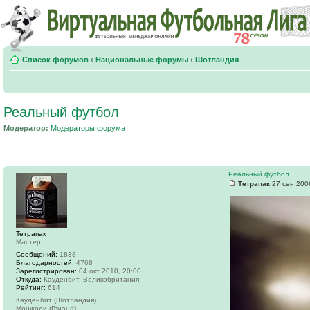
Список форумов
‹
Национальные форумы
‹
Шотландия
Реальный футбол
Модератор:
Модераторы форума
Реальный футбол
Тетрапак
27 сен 200
Тетрапак
Мастер
Сообщений:
1838
Благодарностей:
4768
Зарегистрирован:
04 окт 2010, 20:00
Откуда:
Кауденбит, Великобритания
Рейтинг:
614
Кауденбит (Шотландия)
Монжоли (Гвиана)