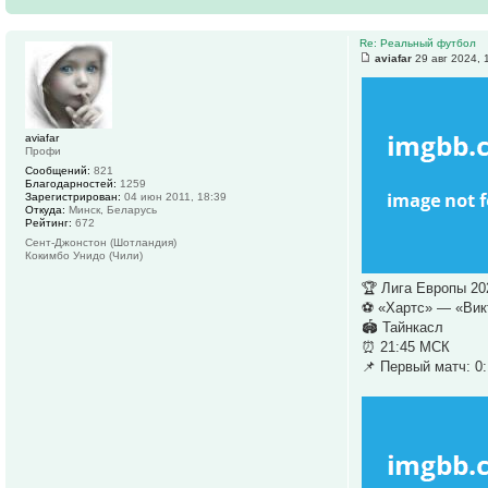
Re: Реальный футбол
aviafar
29 авг 2024, 
aviafar
Профи
Сообщений:
821
Благодарностей:
1259
Зарегистрирован:
04 июн 2011, 18:39
Откуда:
Минск, Беларусь
Рейтинг:
672
Сент-Джонстон (Шотландия)
Кокимбо Унидо (Чили)
🏆 Лига Европы 20
⚽️ «Хартс» — «Вик
🏟️ Тайнкасл
⏰ 21:45 МСК
📌 Первый матч: 0: