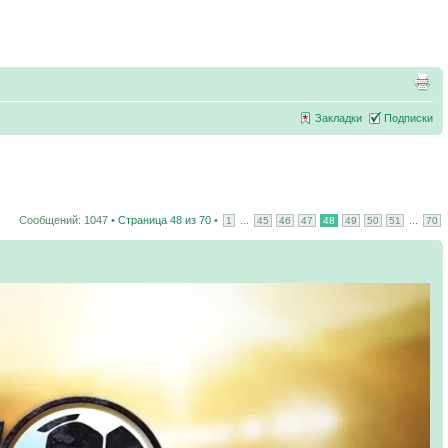
Закладки
Подписки
Сообщений: 1047 •
Страница
48
из
70
•
...
...
1
45
46
47
48
49
50
51
70