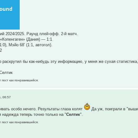
ий 2024/2025. Раунд плей-офф. 2-й матч.
«Копенгаген» (Дания) — 1:1
1:0), Мэйо 68’ (1:1, автогол).
2
раскрутил бы как-нибудь эту информацию, у меня же сухая статистика
Селтик
т пост как понравившийся.
, 06:57
чивать особо нечего. Результаты глаза колят
Да уж, поиграли в "выш
я надежда теперь точно только на "
Селтик
".
т пост как понравившийся.