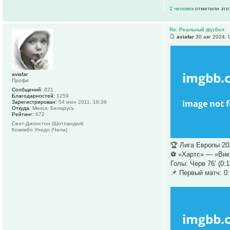
2 человек
отметили это
Re: Реальный футбол
aviafar
30 авг 2024, 
aviafar
Профи
Сообщений:
821
Благодарностей:
1259
Зарегистрирован:
04 июн 2011, 18:39
Откуда:
Минск, Беларусь
Рейтинг:
672
Сент-Джонстон (Шотландия)
Кокимбо Унидо (Чили)
🏆 Лига Европы 20
⚽️ «Хартс» — «Вик
Голы: Черв 76’ (0:1
📌 Первый матч: 0: