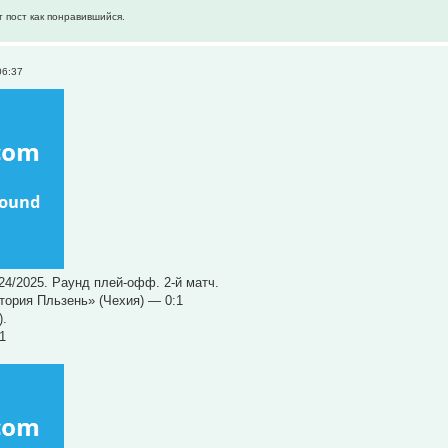
т пост как понравившийся.
06:37
24/2025. Раунд плей-офф. 2-й матч.
тория Пльзень» (Чехия) — 0:1
).
1