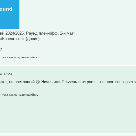
ий 2024/2025. Раунд плей-офф. 2-й матч.
«Копенгаген» (Дания)
2
т пост как понравившийся.
4, 13:23
ртс, не настоящий 😏 Ничья или Пльзень выиграет… не прогноз - прост
т пост как понравившийся.