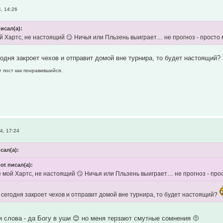
, 14:26
исал(а):
й Хартс, не настоящий 😏 Ничья или Пльзень выиграет… не прогноз - просто
годня закроет чехов и отправит домой вне турнира, то будет настоящий?
т пост как понравившийся.
4, 17:24
сал(а):
ot писал(а):
 мой Хартс, не настоящий 😏 Ничья или Пльзень выиграет… не прогноз - про
" сегодня закроет чехов и отправит домой вне турнира, то будет настоящий?
ои слова - да Богу в уши 😊 но меня терзают смутные сомнения 🤨