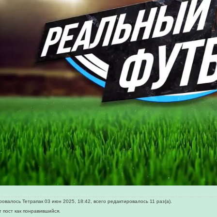
овалось Тетрапак 03 июн 2025, 18:42, всего редактировалось 11 раз(а).
т пост как понравившийся.