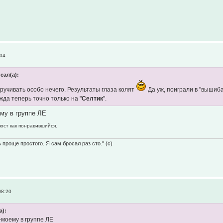
:04
сал(а):
кручивать особо нечего. Результаты глаза колят
Да уж, поиграли в "вышиб
жда теперь точно только на "
Селтик
".
му в группе ЛЕ
пост как понравившийся.
 проще простого. Я сам бросал раз сто." (с)
08:20
а):
-моему в группе ЛЕ