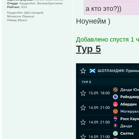
Откуда:
Кауденбит, Великобритания
а кто это?))
Рейтинг:
614
Кауденбит (Шотландия)
Монжоли (Гвиана)
Ноунейм )
Навад (Иран)
Добавлено спустя 1 ч
Тур 5