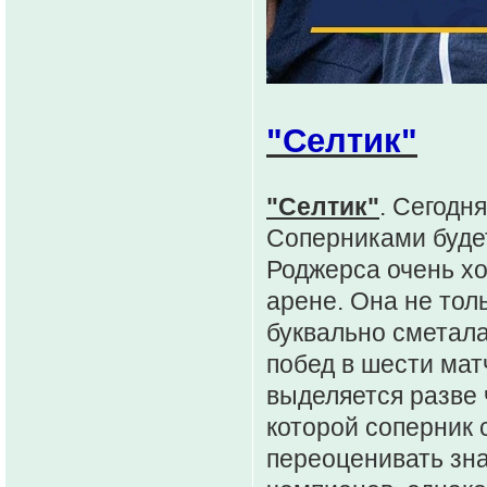
"Селтик"
"Селтик"
. Сегодн
Соперниками буд
Роджерса очень х
арене. Она не толь
буквально сметала
побед в шести мат
выделяется разве 
которой соперник 
переоценивать зна