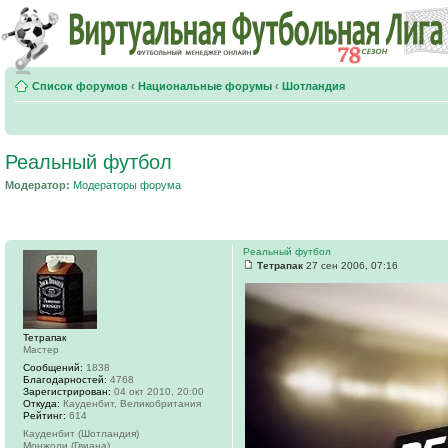
Список форумов
‹
Национальные форумы
‹
Шотландия
Реальный футбол
Модератор:
Модераторы форума
Реальный футбол
Тетрапак
27 сен 2006, 07:16
Тетрапак
Мастер
Сообщений:
1838
Благодарностей:
4768
Зарегистрирован:
04 окт 2010, 20:00
Откуда:
Кауденбит, Великобритания
Рейтинг:
614
Кауденбит (Шотландия)
Монжоли (Гвиана)