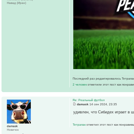
Навад (Иран)
Последний раз редактировалось Тетрапак 
2 человек
отметили этот пост как понрав
Re: Реальный футбол
damask
14 сен 2024, 23:35
удивлен, что Сибидех играет в 
Тетрапак
отметил этот пост как понравив
damask
Новичок