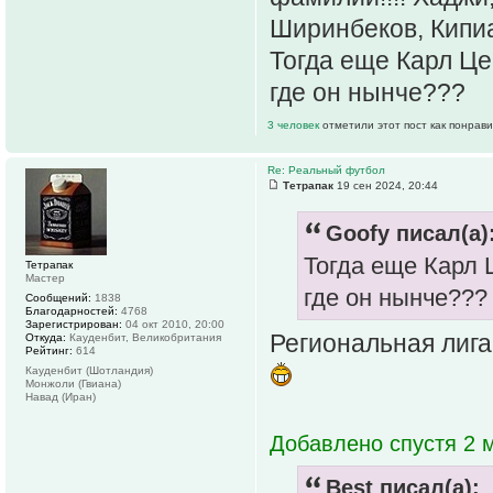
Ширинбеков, Кипиан
Тогда еще Карл Це
где он нынче???
3 человек
отметили этот пост как понрав
Re: Реальный футбол
Тетрапак
19 сен 2024, 20:44
Goofy писал(а)
Тогда еще Карл 
Тетрапак
Мастер
где он нынче???
Сообщений:
1838
Благодарностей:
4768
Зарегистрирован:
04 окт 2010, 20:00
Региональная лига
Откуда:
Кауденбит, Великобритания
Рейтинг:
614
Кауденбит (Шотландия)
Монжоли (Гвиана)
Навад (Иран)
Добавлено спустя 2 
Best писал(а):