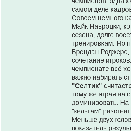
чемпионов, однак
самом деле кадро
Совсем немного к
Майк Навроцки, ко
сезона, долго вос
тренировкам. Но п
Брендан Роджерс,
сочетание игроков.
чемпионате всё хо
важно набирать ст
"Селтик"
считаетс
тому же играя на с
доминировать. На 
"кельтам" разогна
Меньше двух голов
показатель резуль