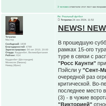
3 человек
отметили этот пост как понрав
Re: Реальный футбол
Тетрапак
24 сен 2024, 11:52
NEWS! NEW
Тетрапак
Мастер
В прошедшую субб
Сообщений:
1838
Благодарностей:
4768
рамках 15-ого тур
Зарегистрирован:
04 окт 2010, 20:00
Откуда:
Кауденбит, Великобритания
туре в связи с ра
Рейтинг:
614
Кауденбит (Шотландия)
"Росс Каунти"
при
Монжоли (Гвиана)
Навад (Иран)
Пэйсли у
"Сент-М
очередной раз огр
критической. Во-пе
последнее место в
(3) - в чужие воро
"Викторией"
относ