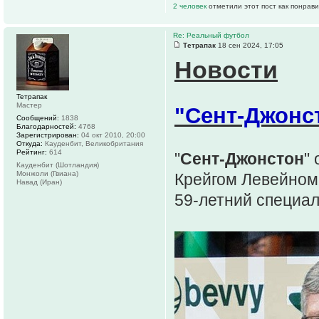
2 человек
отметили этот пост как понрав
Re: Реальный футбол
Тетрапак
18 сен 2024, 17:05
Новости
Тетрапак
Мастер
"Сент-Джонс
Сообщений:
1838
Благодарностей:
4768
Зарегистрирован:
04 окт 2010, 20:00
Откуда:
Кауденбит, Великобритания
Рейтинг:
614
"
Сент-Джонстон
"
Кауденбит (Шотландия)
Монжоли (Гвиана)
Крейгом Левейном
Навад (Иран)
59-летний специал