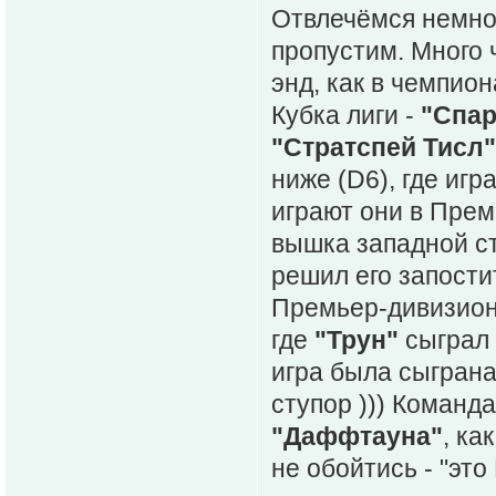
Отвлечёмся немног
пропустим. Много 
энд, как в чемпион
Кубка лиги -
"Спар
"Стратспей Тисл"
ниже (D6), где иг
играют они в Прем
вышка западной ст
решил его запости
Премьер-дивизиона
где
"Трун"
сыграл 
игра была сыграна
ступор ))) Команд
"Даффтауна"
, ка
не обойтись - "это