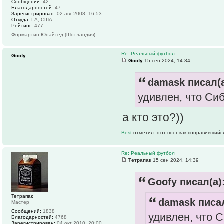
Сообщений:
42
Благодарностей:
47
Зарегистрирован:
02 авг 2008, 16:53
Откуда:
LA, США
Рейтинг:
477
Формартин Юнайтед (Шотландия)
Re: Реальный футбол
Goofy
Goofy
15 сен 2024, 14:34
damask писал(а
удивлен, что Си
а кто это?))
Best
отметил этот пост как понравившийс
Re: Реальный футбол
Тетрапак
15 сен 2024, 14:39
Goofy писал(а)
Тетрапак
damask писал
Мастер
Сообщений:
1838
удивлен, что 
Благодарностей:
4768
Зарегистрирован:
04 окт 2010, 20:00