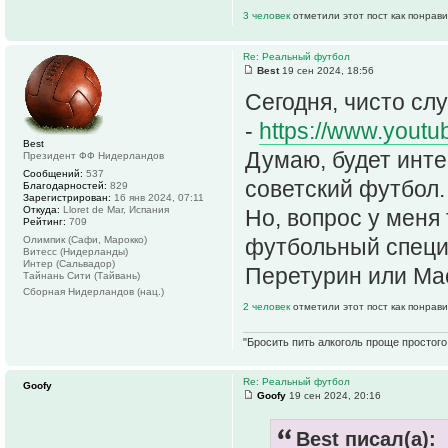
3 человек
отметили этот пост как понрав
Re: Реальный футбол
Best
19 сен 2024, 18:56
Сегодня, чисто слу
-
https://www.you
Best
Думаю, будет инте
Президент ФФ Нидерландов
Сообщений:
537
советский футбол.
Благодарностей:
829
Зарегистрирован:
16 янв 2024, 07:11
Откуда:
Lloret de Mar, Испания
Но, вопрос у меня 
Рейтинг:
709
Олимпик (Сафи, Марокко)
футбольный специа
Витесс (Нидерланды)
Интер (Сальвадор)
Перетурин или Ма
Тайнань Сити (Тайвань)
Сборная Нидерландов (нац.)
2 человек
отметили этот пост как понрав
"Бросить пить алкоголь проще простого.
Re: Реальный футбол
Goofy
Goofy
19 сен 2024, 20:16
Best писал(а):