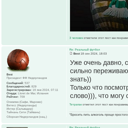
3 человек
отметили этот пост как понрав
Re: Реальный футбол
Best
18 сен 2024, 18:03
Уже очень давно, 
сильно переживаю 
Best
знать))
Президент ФФ Нидерландов
Сообщений:
537
Только что посмот
Благодарностей:
829
Зарегистрирован:
16 янв 2024, 07:11
Откуда:
Lloret de Mar, Испания
слово))), что могу
Рейтинг:
709
Олимпик (Сафи, Марокко)
Тетрапак
отметил этот пост как понравив
Витесс (Нидерланды)
Интер (Сальвадор)
Тайнань Сити (Тайвань)
"Бросить пить алкоголь проще простого.
Сборная Нидерландов (нац.)
Re: Реальный футбол