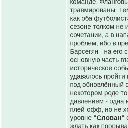
команде. Флангов
травмированы. Тем
как оба футболист
сезоне толком не 
сочетании, а в на
проблем, ибо в пр
Барсегян - на его 
основную часть гл
историческое собы
удавалось пройти 
под обновлённый ф
некотором роде то
давлением - одна и
плей-офф, но не х
уровне
"Слован"
ждать как прорыва