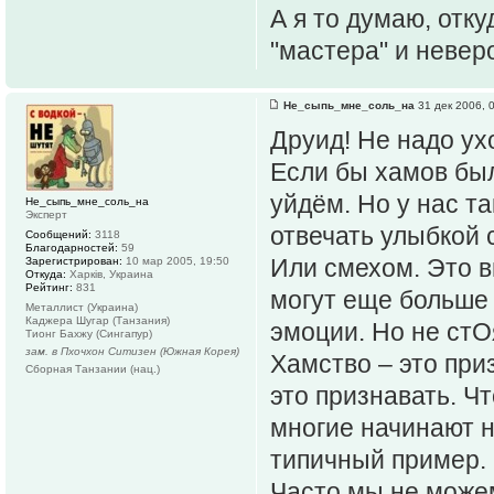
А я то думаю, отк
"мастера" и невер
Не_сыпь_мне_соль_на
31 дек 2006, 
Друид! Не надо ухо
Если бы хамов был
уйдём. Но у нас т
Не_сыпь_мне_соль_на
Эксперт
отвечать улыбкой 
Сообщений:
3118
Благодарностей:
59
Или смехом. Это в
Зарегистрирован:
10 мар 2005, 19:50
Откуда:
Харків, Украина
Рейтинг:
831
могут еще больше 
Металлист (Украина)
Каджера Шугар (Танзания)
эмоции. Но не стО
Тионг Бахжу (Сингапур)
зам. в Пхочхон Ситизен (Южная Корея)
Хамство – это пр
Сборная Танзании (нац.)
это признавать. Ч
многие начинают н
типичный пример.
Часто мы не можем