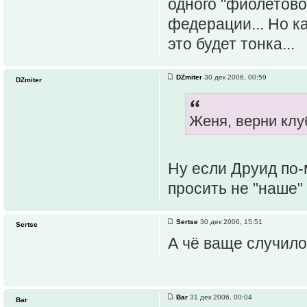
одного "фиолетово
федерации... Но к
это будет тонка...
DZmiter
30 дек 2006, 00:59
DZmiter
Женя, верни клу
Ну если Друид по-
просить не "наше" 
Sertse
30 дек 2006, 15:51
Sertse
А чё ваще случило
Bar
31 дек 2006, 00:04
Bar