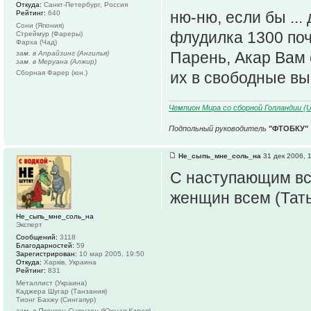
Откуда:
Санкт-Петербург, Россия
ню-ню, если бы ..
Рейтинг:
640
Сони (Япония)
флудилка 1300 поч
Стреймур (Фареры)
Фарха (Чад)
Парень, Акар Вам о
зам. в Апрайзинг (Ангилья)
зам. в Меруана (Алжир)
Сборная Фарер (юн.)
их в свободные в
Чемпион Мира со сборной Голландии (U1
Подпольный руководитель
"ФТОБКУ"
Не_сыпь_мне_соль_на
31 дек 2006, 
С наступающим все
женщин всем (Тат
Не_сыпь_мне_соль_на
Эксперт
Сообщений:
3118
Благодарностей:
59
Зарегистрирован:
10 мар 2005, 19:50
Откуда:
Харків, Украина
Рейтинг:
831
Металлист (Украина)
Каджера Шугар (Танзания)
Тионг Бахжу (Сингапур)
зам. в Пхочхон Ситизен (Южная Корея)