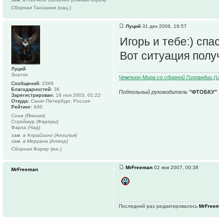
Сборная Танзании (нац.)
Луций
31 дек 2006, 19:57
Игорь и тебе:) спас
Вот ситуация полу
Луций
Знаток
Чемпион Мира со сборной Голландии (U1
Сообщений:
2366
Благодарностей:
36
Подпольный руководитель
"ФТОБКУ"
Зарегистрирован:
19 ноя 2003, 01:22
Откуда:
Санкт-Петербург, Россия
Рейтинг:
640
Сони (Япония)
Стреймур (Фареры)
Фарха (Чад)
зам. в Апрайзинг (Ангилья)
зам. в Меруана (Алжир)
Сборная Фарер (юн.)
MrFreeman
02 янв 2007, 00:38
MrFreeman
Последний раз редактировалось
MrFree