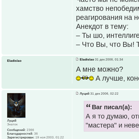
хамство непобеди
реагирования на н
Анекдот в тему:
– Ты шо, интеллиг
– Что Вы, что Вы! 
Eladislao
31 дек 2006, 01:34
Eladislao
А мне можно?
А лучше, кон
Луций
31 дек 2006, 02:22
Bar писал(а):
А я то думаю, о
Луций
"мастера" и нев
Знаток
Сообщений:
2366
Благодарностей:
36
Зарегистрирован:
19 ноя 2003, 01:22