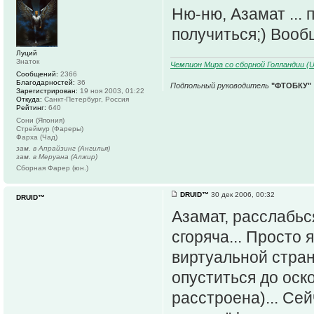
Ню-ню, Азамат ... 
получиться;) Вообщ
Луций
Знаток
Чемпион Мира со сборной Голландии (U1
Сообщений:
2366
Благодарностей:
36
Подпольный руководитель
"ФТОБКУ"
Зарегистрирован:
19 ноя 2003, 01:22
Откуда:
Санкт-Петербург, Россия
Рейтинг:
640
Сони (Япония)
Стреймур (Фареры)
Фарха (Чад)
зам. в Апрайзинг (Ангилья)
зам. в Меруана (Алжир)
Сборная Фарер (юн.)
DRUID™
30 дек 2006, 00:32
DRUID™
Азамат, расслабьс
сгоряча... Просто 
виртуальной стран
опуститься до оск
расстроена)... Се