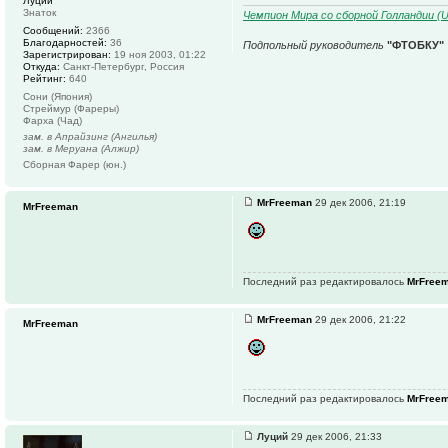
Луций
Знаток
Чемпион Мира со сборной Голландии (U1
Сообщений:
2366
Благодарностей:
36
Подпольный руководитель
"ФТОБКУ"
Зарегистрирован:
19 ноя 2003, 01:22
Откуда:
Санкт-Петербург, Россия
Рейтинг:
640
Сони (Япония)
Стреймур (Фареры)
Фарха (Чад)
зам. в Апрайзинг (Ангилья)
зам. в Меруана (Алжир)
Сборная Фарер (юн.)
MrFreeman
29 дек 2006, 21:19
MrFreeman
Последний раз редактировалось
MrFree
MrFreeman
29 дек 2006, 21:22
MrFreeman
Последний раз редактировалось
MrFree
Луций
29 дек 2006, 21:33