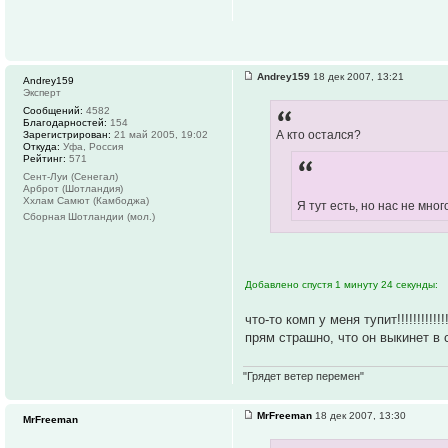
Andrey159
18 дек 2007, 13:21
Andrey159
Эксперт
Сообщений:
4582
Благодарностей:
154
А кто остался?
Зарегистрирован:
21 май 2005, 19:02
Откуда:
Уфа, Россия
Рейтинг:
571
Сент-Луи (Сенегал)
Арброт (Шотландия)
Ххлам Самют (Камбоджа)
Я тут есть, но нас не мно
Сборная Шотландии (мол.)
Добавлено спустя 1 минуту 24 секунды:
что-то комп у меня тупит!!!!!!!!!!!!!!
прям страшно, что он выкинет 
"Грядет ветер перемен"
MrFreeman
18 дек 2007, 13:30
MrFreeman