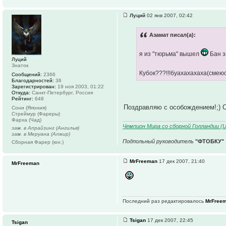
Луций
02 янв 2007, 02:42
Азамат писал(а):
я из "тюрьма" вышел
Бан з
Луций
Знаток
Кубок???!!!буахахахаха(смею
Сообщений:
2366
Благодарностей:
36
Зарегистрирован:
19 ноя 2003, 01:22
Откуда:
Санкт-Петербург, Россия
Рейтинг:
648
Поздравляю с особождением!;) См
Сони (Япония)
Стреймур (Фареры)
Фарха (Чад)
Чемпион Мира со сборной Голландии (U1
зам. в Апрайзинг (Ангилья)
зам. в Меруана (Алжир)
Подпольный руководитель
"ФТОБКУ"
Сборная Фарер (юн.)
MrFreeman
17 дек 2007, 21:40
MrFreeman
Последний раз редактировалось
MrFree
Tsigan
17 дек 2007, 22:45
Tsigan