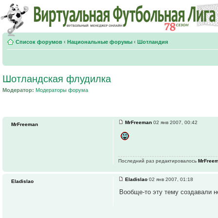
Список форумов
‹
Национальные форумы
‹
Шотландия
Шотландская флудилка
Модератор:
Модераторы форума
MrFreeman
02 янв 2007, 00:42
MrFreeman
Последний раз редактировалось
MrFree
Eladislao
02 янв 2007, 01:18
Eladislao
Вообще-то эту тему создавали н