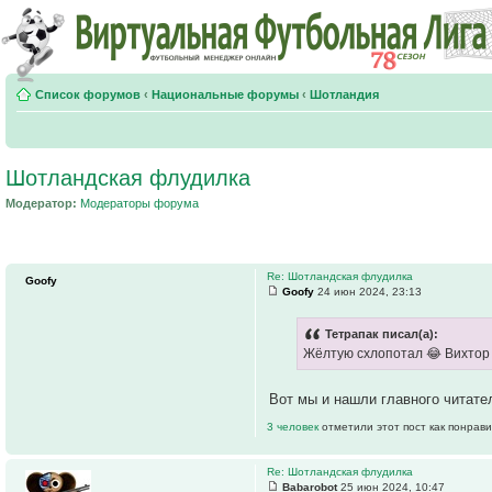
Список форумов
‹
Национальные форумы
‹
Шотландия
Шотландская флудилка
Модератор:
Модераторы форума
Re: Шотландская флудилка
Goofy
Goofy
24 июн 2024, 23:13
Тетрапак писал(а):
Жёлтую схлопотал 😂 Вихтор ту
Вот мы и нашли главного читат
3 человек
отметили этот пост как понрав
Re: Шотландская флудилка
Babarobot
25 июн 2024, 10:47