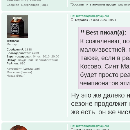
Тайнань Сити (Тайвань)
"Бросить пить алкоголь проще простого.
Сборная Нидерландов (нац.)
Re: Шотландская флудилка
Тетрапак
07 июл 2024, 20:21
Best писал(а):
К сожалению, по
Тетрапак
Мастер
малоизвестной, е
Сообщений:
1838
Благодарностей:
4769
Также, если в р
Зарегистрирован:
04 окт 2010, 20:00
Откуда:
Кауденбит, Великобритания
Рейтинг:
616
Косово, Синт Ма
Кауденбит (Шотландия)
Монжоли (Гвиана)
будет просто ре
Навад (Иран)
чемпионатов эти
Ну это же далеко 
сезоне продолжит 
же есть, он же чис
Re: Шотландская флудилка
Best
07 июл 2024, 20:25