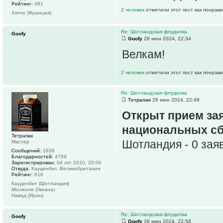
Рейтинг:
481
2 человек
отметили этот пост как понрав
Аяччо (Франция)
Re: Шотландская флудилка
Goofy
Goofy
26 июн 2024, 22:34
Велкам!
2 человек
отметили этот пост как понрав
Re: Шотландская флудилка
Тетрапак
26 июн 2024, 22:48
Открыт прием зая
национальных с
Тетрапак
Шотландия - 0 зая
Мастер
Сообщений:
1838
Благодарностей:
4769
Зарегистрирован:
04 окт 2010, 20:00
Откуда:
Кауденбит, Великобритания
Рейтинг:
616
Кауденбит (Шотландия)
Монжоли (Гвиана)
Навад (Иран)
Re: Шотландская флудилка
Goofy
Goofy
26 июн 2024, 22:58