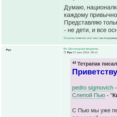
Думаю, националк
каждому привычно 
Представляю тольк
- не дети, и все о
Тетрапак
отметил этот пост как понравив
Re: Шотландская флудилка
Pyu
Pyu
27 июн 2024, 09:12
Тетрапак писал
Приветству
pedro sigmovich
-
Слепой Пью
- "
К
С Пью мы уже пе