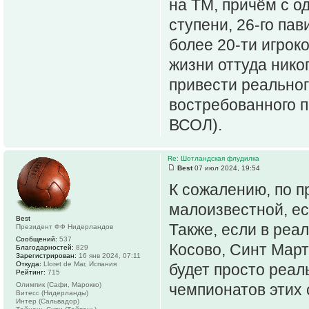
на ТМ, причём с о
ступени, 26-го па
более 20-ти игроко
жизни оттуда нико
привести реальног
востребованного п
ВСОЛ).
Re: Шотландская флудилка
Best
07 июл 2024, 19:54
К сожалению, по п
малоизвестной, ес
Best
Также, если в реа
Президент ФФ Нидерландов
Сообщений:
537
Косово, Синт Март
Благодарностей:
829
Зарегистрирован:
16 янв 2024, 07:11
Откуда:
Lloret de Mar, Испания
будет просто реал
Рейтинг:
715
Олимпик (Сафи, Марокко)
чемпионатов этих 
Витесс (Нидерланды)
Интер (Сальвадор)