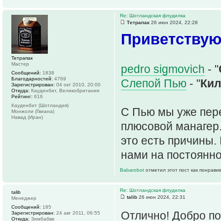
Re: Шотландская флудилка
Тетрапак
26 июн 2024, 22:28
Приветствую
Тетрапак
Мастер
pedro sigmovich
- "
Сообщений:
1838
Благодарностей:
4769
Слепой Пью
- "
Кил
Зарегистрирован:
04 окт 2010, 20:00
Откуда:
Кауденбит, Великобритания
Рейтинг:
616
Кауденбит (Шотландия)
С Пью мы уже пер
Монжоли (Гвиана)
Навад (Иран)
плюсовой манагер.
это есть причины. 
нами на постоянно
Babarobot
отметил этот пост как понрави
Re: Шотландская флудилка
talib
talib
26 июн 2024, 22:31
Менеджер
Сообщений:
185
Отлично! Добро по
Зарегистрирован:
24 авг 2011, 06:55
Откуда:
Зимбабве