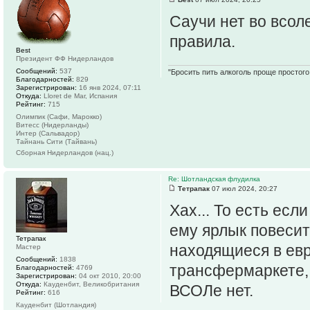
Саучи нет во всол
правила.
Best
Президент ФФ Нидерландов
Сообщений:
537
"Бросить пить алкоголь проще простого.
Благодарностей:
829
Зарегистрирован:
16 янв 2024, 07:11
Откуда:
Lloret de Mar, Испания
Рейтинг:
715
Олимпик (Сафи, Марокко)
Витесс (Нидерланды)
Интер (Сальвадор)
Тайнань Сити (Тайвань)
Сборная Нидерландов (нац.)
Re: Шотландская флудилка
Тетрапак
07 июл 2024, 20:27
Хах... То есть ес
ему ярлык повесит
Тетрапак
находящиеся в евр
Мастер
Сообщений:
1838
трансфермаркете, 
Благодарностей:
4769
Зарегистрирован:
04 окт 2010, 20:00
Откуда:
Кауденбит, Великобритания
ВСОЛе нет.
Рейтинг:
616
Кауденбит (Шотландия)