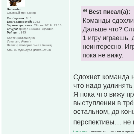
Babarobot
Best писал(а):
Опытный менеджер
Сообщений:
487
Команды сдохли 
Благодарностей:
1052
Зарегистрирован:
29 сен 2019, 13:10
Дальше что? Сл
Откуда:
Дніпро-Suwałki, Украина
Рейтинг:
845
1 игру играешь, 
Хартс (Шотландия)
Уачипато (Чили)
неинтересно. Иг
Левис (Экваториальная Гвинея)
зам. в Персипура (Индонезия)
пока не вижу.
Сдохнет команда н
что надо удлинять 
Я пока что вижу 
выступлении в трё
остальном, до кон
перспективы… не 
2 человек
отметили этот пост как понрав