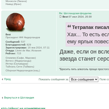
Монжоли (Гвиана)
Навад (Иран)
Re: Шотландская флудилка
Best
07 июл 2024, 20:30
Тетрапак писал
Хах... То есть 
Best
Президент ФФ Нидерландов
ему ярлык повес
Сообщений:
537
Благодарностей:
829
Зарегистрирован:
16 янв 2024, 07:11
Даже, если он всл
Откуда:
Lloret de Mar, Испания
Рейтинг:
715
звезда станет сер
Олимпик (Сафи, Марокко)
Витесс (Нидерланды)
Интер (Сальвадор)
Тайнань Сити (Тайвань)
"Бросить пить алкоголь проще простого.
Сборная Нидерландов (нац.)
Пред.
Показать сообщения за:
Поле с
Вернуться в Шотландия
КТО СЕЙЧАС НА КОНФЕРЕНЦИИ