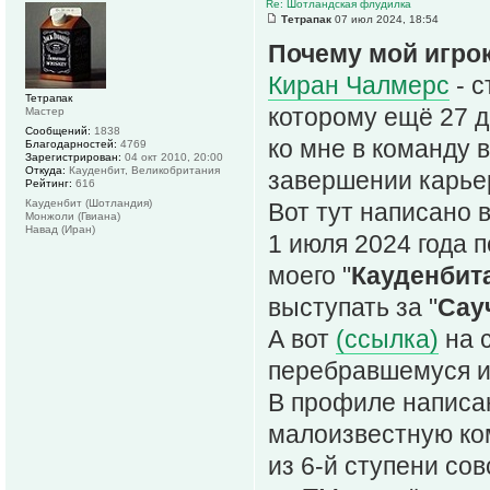
Re: Шотландская флудилка
Тетрапак
07 июл 2024, 18:54
Почему мой игро
Киран Чалмерс
- с
Тетрапак
которому ещё 27 д
Мастер
Сообщений:
1838
ко мне в команду в
Благодарностей:
4769
Зарегистрирован:
04 окт 2010, 20:00
Откуда:
Кауденбит, Великобритания
завершении карьер
Рейтинг:
616
Кауденбит (Шотландия)
Вот тут написано
Монжоли (Гвиана)
Навад (Иран)
1 июля 2024 года п
моего "
Кауденбит
выступать за "
Сау
А вот
(ссылка)
на с
перебравшемуся игр
В профиле написан
малоизвестную ком
из 6-й ступени со