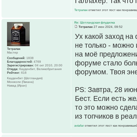
Галлахер. Так что 
Тетрапак
отметил этот пост как понравив
Re: Шотландская флудилка
Тетрапак
27 июн 2024, 09:52
Ух какой заход на 
не только - можно
Тетрапак
на моё предложени
Мастер
Сообщений:
1838
форуме стало боль
Благодарностей:
4769
Зарегистрирован:
04 окт 2010, 20:00
Откуда:
Кауденбит, Великобритания
форумом. Твоя эне
Рейтинг:
616
Кауденбит (Шотландия)
Монжоли (Гвиана)
Навад (Иран)
PS: Завтра, 28 июн
Бест. Если есть ж
то это можно сдела
из топчиков в реал
aviafar
отметил этот пост как понравивши