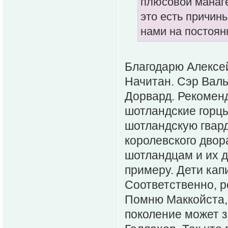
плюсовой манаге
это есть причины
нами на постоян
Благодарю Алексей
Начитан. Сэр Валь
Дорвард. Рекоменд
шотландские горц
шотландскую гвард
королевского двор
шотландцам и их д
примеру. Дети кап
Соответственно, 
Помню Маккойста, 
поколение может з