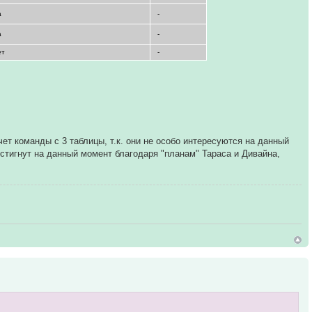
а
-
а
-
ет
-
ет команды с 3 таблицы, т.к. они не особо интересуются на данный
остигнут на данный момент благодаря "планам" Тараса и Дивайна,