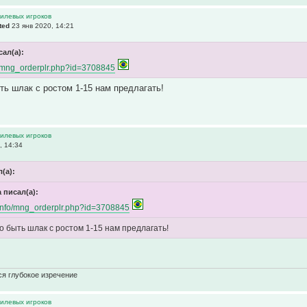
тилевых игроков
ted
23 янв 2020, 14:21
сал(а):
fo/mng_orderplr.php?id=3708845
ь шлак с ростом 1-15 нам предлагать!
тилевых игроков
, 14:34
л(а):
a писал(а):
l.info/mng_orderplr.php?id=3708845
 быть шлак с ростом 1-15 нам предлагать!
ся глубокое изречение
тилевых игроков