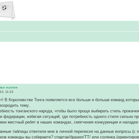
вых игроков
13, 11:23
т! В Королевстве Тонга появляется все больше и больше команд которы
 возродить тему.
ебность тонганского народа, чтобы было проще выбирать стиль прокачк
и федерации, избегая ситуаций, где потребность одного стиля сильно пр
вки местный ребят в наших командах, смягчения конкуренции и наладк
данные таблицы ответили мне в личной переписке на данные вопросы (с
роков команды вы собираете? спартак/бразил/ТТ/ или солянка (ориентиро