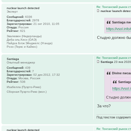
Re: Тонганский рынок с
nuclear launch detected
nuclear launch detec
Эксперт
Сообщений:
6336
Благодарностей:
2978
Santiaga пи
Зарегистрирован:
21 окт 2010, 11:05
Откуда:
Россия
https://vsol.in
Рейтинг:
621
Звалювен (Нидерланды)
Стыдно должно быт
Диба-эль-Хисн (ОАЭ)
Пайдха Блэк Эйнджелс (Уганда)
Розо (Теркс и Кайкос)
Re: Тонганский рынок с
Santiaga
Santiaga
23 янв 2020
Опытный менеджер
Сообщений:
439
Благодарностей:
7
Divine писа
Зарегистрирован:
02 дек 2012, 17:32
Откуда:
Москва, Россия
Рейтинг:
536
Santiag
Изабелла (Пуэрто-Рико)
https://vso
Сборная Пуэрто-Рико (мол.)
Стыдно должно
За что?
Под текстом содержит
Re: Тонганский рынок с
nuclear launch detected