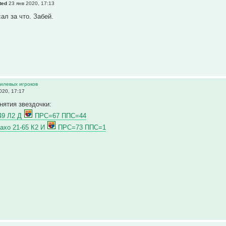
ted
23 янв 2020, 17:13
ал за что. Забей.
тилевых игроков
020, 17:17
нятия звездочки:
49 Л2 Д
ПРС=67 ППС=44
ахо 21-65 К2 И
ПРС=73 ППС=1