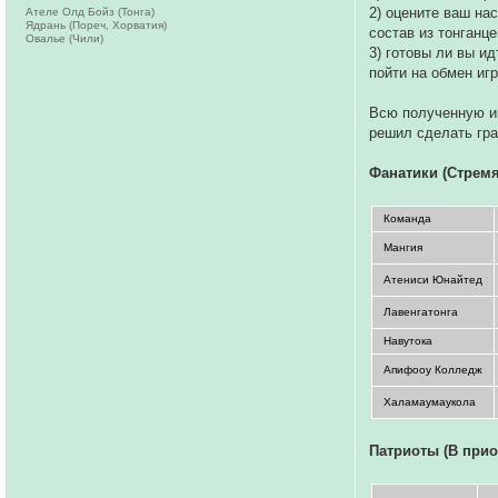
2) оцените ваш на
Ателе Олд Бойз (Тонга)
Ядрань (Пореч, Хорватия)
состав из тонганце
Овалье (Чили)
3) готовы ли вы и
пойти на обмен игр
Всю полученную ин
решил сделать гр
Фанатики (Стремя
Команда
Мангия
Атениси Юнайтед
Лавенгатонга
Навутока
Апифооу Колледж
Халамаумаукола
Патриоты (В прио