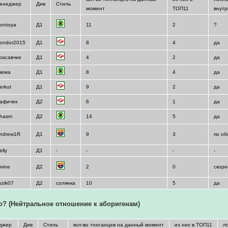
енеджер
Див
Стиль
момент
ТОП11
внут
ontoya
Д1
11
2
?
ondor2015
Д1
8
4
да
расавчик
Д1
4
2
да
вема
Д1
8
4
да
erkut
Д1
9
2
да
афичек
Д2
6
1
да
hasm
Д2
14
5
да
ndrew1R
Д1
9
3
по об
elly
Д1
-
-
-
-
ivine
Д2
2
0
скоре
uzik07
Д2
солянка
10
5
да
о? (Нейтральное отношение к аборигенам)
джер
Див
Стиль
кол-во тонганцев на данный момент
из них в ТОП11
л