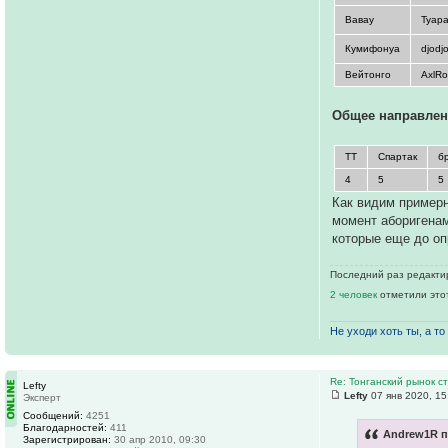
Вавау
Tyap
Кумифонуа
djodj
Вейтонго
AxlR
Общее направлен
ТТ
Спартак
б
4
5
5
Как видим примерн
момент аборигенам
которые еще до оп
Последний раз редакт
2 человек
отметили это
Не уходи хоть ты, а то 
Re: Тонганский рынок с
Lefty
Lefty
07 янв 2020, 15
Эксперт
Сообщений:
4251
Благодарностей:
411
Andrew1R п
Зарегистрирован:
30 апр 2010, 09:30