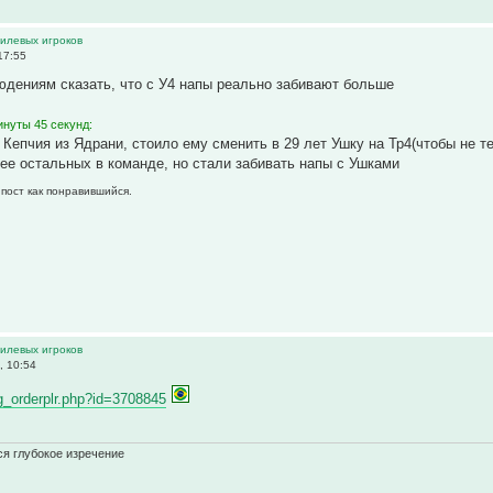
тилевых игроков
17:55
юдениям сказать, что с У4 напы реально забивают больше
инуты 45 секунд:
Кепчия из Ядрани, стоило ему сменить в 29 лет Ушку на Тр4(чтобы не тер
ее остальных в команде, но стали забивать напы с Ушками
 пост как понравившийся.
тилевых игроков
, 10:54
ng_orderplr.php?id=3708845
ся глубокое изречение