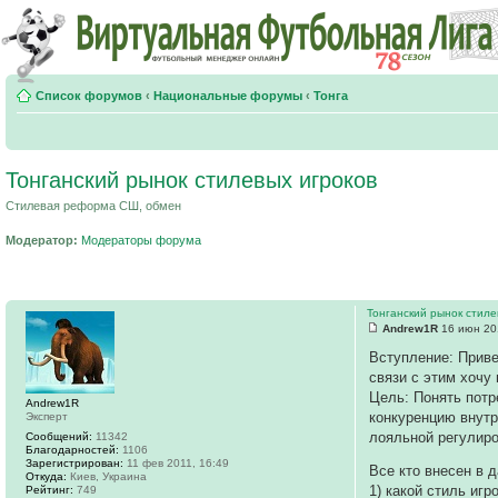
Список форумов
‹
Национальные форумы
‹
Тонга
Тонганский рынок стилевых игроков
Стилевая реформа СШ, обмен
Модератор:
Модераторы форума
Тонганский рынок стиле
Andrew1R
16 июн 20
Вступление: Приве
связи с этим хочу
Цель: Понять потр
Andrew1R
конкуренцию внутр
Эксперт
лояльной регулиро
Сообщений:
11342
Благодарностей:
1106
Зарегистрирован:
11 фев 2011, 16:49
Все кто внесен в 
Откуда:
Киев, Украина
1) какой стиль иг
Рейтинг:
749