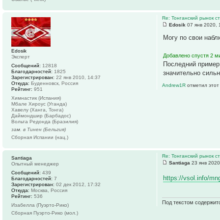
Re: Тонганский рынок с
Edosik
07 янв 2020, 
Могу по свои набл
Edosik
Добавлено спустя 2 м
Эксперт
Последний пример 
Сообщений:
12818
Благодарностей:
1825
значительно сильн
Зарегистрирован:
22 янв 2010, 14:37
Откуда:
Буденновск, Россия
Andrew1R
отметил этот
Рейтинг:
951
Химнастик (Испания)
Мбале Хироус (Уганда)
Хавелу (Ханга, Тонга)
Даймондшир (Барбадос)
Вольта Редонда (Бразилия)
зам. в Тинен (Бельгия)
Сборная Испании (нац.)
Re: Тонганский рынок с
Santiaga
Santiaga
23 янв 2020
Опытный менеджер
Сообщений:
439
https://vsol.info/m
Благодарностей:
7
Зарегистрирован:
02 дек 2012, 17:32
Откуда:
Москва, Россия
Рейтинг:
536
Под текстом содержит
Изабелла (Пуэрто-Рико)
Сборная Пуэрто-Рико (мол.)