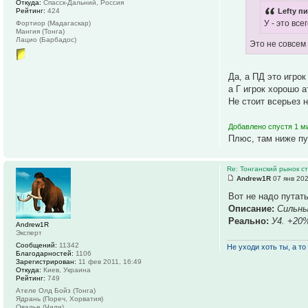
Откуда:
Спасск-Дальний, Россия
Рейтинг:
424
Lefty пи
У - это вс
Фортиор (Мадагаскар)
Мангия (Тонга)
Лацио (Барбадос)
Это не совсем 
Да, а ПД это игро
а Г игрок хорошо а
Не стоит всерьез 
Добавлено спустя 1 ми
Плюс, там ниже пу
Re: Тонганский рынок с
Andrew1R
07 янв 202
Вот не надо путат
Описание:
Сильны
Реально:
У4. +20
Andrew1R
Эксперт
Сообщений:
11342
Не уходи хоть ты, а то 
Благодарностей:
1106
Зарегистрирован:
11 фев 2011, 16:49
Откуда:
Киев, Украина
Рейтинг:
749
Ателе Олд Бойз (Тонга)
Ядрань (Пореч, Хорватия)
Овалье (Чили)