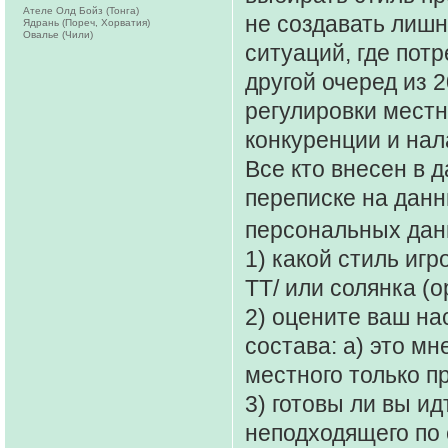
Ателе Олд Бойз (Тонга)
не создавать лиш
Ядрань (Пореч, Хорватия)
Овалье (Чили)
ситуаций, где потр
другой очеред из 
регулировки местн
конкуренции и на
Все кто внесен в 
переписке на данн
персональных да
1) какой стиль иг
ТТ/ или солянка (
2) оцените ваш н
состава: а) это мн
местного только пр
3) готовы ли вы ид
неподходящего по 