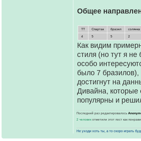
Общее направле
ТТ
Спартак
бразил
солянка
4
5
5
2
Как видим пример
стиля (но тут я не
особо интересуют
было 7 бразилов),
достигнут на данн
Дивайна, которые 
популярны и решил
Последний раз редактировалось
Anonym
2 человек
отметили этот пост как понрав
Не уходи хоть ты, а то скоро играть буде