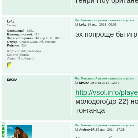
Генри Поу британец
Re: Тонганский рынок стилевых игроков
Lefty
Lefty
19 июл 2013, 06:03
Эксперт
Сообщений:
4251
эх попроще бы игро
Благодарностей:
411
Зарегистрирован:
30 апр 2010, 09:30
Откуда:
Спасск-Дальний, Россия
Рейтинг:
424
Фортиор (Мадагаскар)
Мангия (Тонга)
Лацио (Барбадос)
Re: Тонганский рынок стилевых игроков
КИСКА
КИСКА
19 июл 2013, 12:38
http://vsol.info/pl
молодого(до 22) н
тонганца
Re: Тонганский рынок стилевых игроков
Andrew1R
25 июн 2014, 17:38