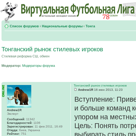
Список форумов
‹
Национальные форумы
‹
Тонга
Тонганский рынок стилевых игроков
Стилевая реформа СШ, обмен
Модератор:
Модераторы форума
Тонганский рынок стилевых игроков
Andrew1R
16 июн 2013, 11:23
Вступление: Приве
и больше команд 
Andrew1R
Эксперт
упором на местных 
Сообщений:
11342
Благодарностей:
1106
Цель: Понять потр
Зарегистрирован:
11 фев 2011, 16:49
Откуда:
Киев, Украина
выбирать стиль пр
Рейтинг:
751