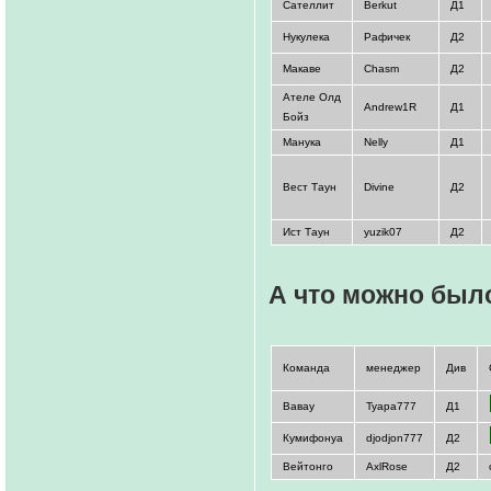
Сателлит
Berkut
Д1
Нукулека
Рафичек
Д2
Макаве
Chasm
Д2
Ателе Олд
Andrew1R
Д1
Бойз
Манука
Nelly
Д1
Вест Таун
Divine
Д2
Ист Таун
yuzik07
Д2
А что можно был
Команда
менеджер
Див
Вавау
Tyapa777
Д1
Кумифонуа
djodjon777
Д2
Вейтонго
AxlRose
Д2