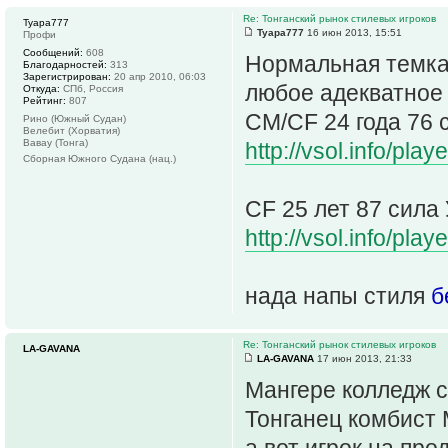
Re: Тонганский рынок стилевых игроков
Tyapa777
Tyapa777
16 июн 2013, 15:51
Профи
Сообщений:
608
Нормальная темка 
Благодарностей:
313
Зарегистрирован:
20 апр 2010, 06:03
любое адекватное
Откуда:
СПб, Россия
Рейтинг:
807
CM/CF 24 года 76 
Рино (Южный Судан)
Велебит (Хорватия)
Вавау (Тонга)
http://vsol.info/pl
Сборная Южного Судана (нац.)
CF 25 лет 87 сила
http://vsol.info/pl
нада напы стиля
б
Re: Тонганский рынок стилевых игроков
LA-GAVANA
LA-GAVANA
17 июн 2013, 21:33
Мангере колледж с
Тонганец комбист
а вот игрок на про