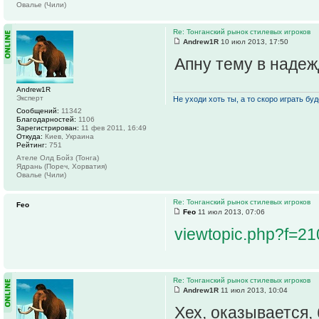
Овалье (Чили)
Re: Тонганский рынок стилевых игроков
Andrew1R
10 июл 2013, 17:50
Апну тему в надеж
Andrew1R
Эксперт
Не уходи хоть ты, а то скоро играть буде
Сообщений:
11342
Благодарностей:
1106
Зарегистрирован:
11 фев 2011, 16:49
Откуда:
Киев, Украина
Рейтинг:
751
Ателе Олд Бойз (Тонга)
Ядрань (Пореч, Хорватия)
Овалье (Чили)
Re: Тонганский рынок стилевых игроков
Feo
Feo
11 июл 2013, 07:06
viewtopic.php?f=2
Re: Тонганский рынок стилевых игроков
Andrew1R
11 июл 2013, 10:04
Хех, оказывается, 