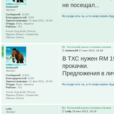
не посещал...
Andrew1R
Эксперт
Сообщений:
11342
Не уходи хоть ты, а то скоро играть буде
Благодарностей:
1106
Зарегистрирован:
11 фев 2011, 16:49
Откуда:
Киев, Украина
Рейтинг:
751
Ателе Олд Бойз (Тонга)
Ядрань (Пореч, Хорватия)
Овалье (Чили)
Re: Тонганский рынок стилевых игроков
Andrew1R
17 июл 2013, 16:49
В ТХС нужен RM 19
прокачки.
Andrew1R
Эксперт
Предложения в лич
Сообщений:
11342
Благодарностей:
1106
Зарегистрирован:
11 фев 2011, 16:49
Не уходи хоть ты, а то скоро играть буде
Откуда:
Киев, Украина
Рейтинг:
751
Ателе Олд Бойз (Тонга)
Ядрань (Пореч, Хорватия)
Овалье (Чили)
Re: Тонганский рынок стилевых игроков
Lefty
Lefty
18 июл 2013, 16:16
Эксперт