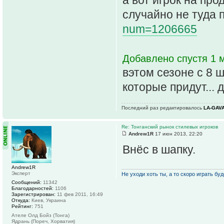
случайно не туда 
num=1206665
Добавлено спустя 1 м
вэтом сезоне с 8 ш
которые придут...
Последний раз редактировалось
LA-GAV
Re: Тонганский рынок стилевых игроков
Andrew1R
17 июн 2013, 22:20
Внёс в шапку.
Andrew1R
Эксперт
Не уходи хоть ты, а то скоро играть буде
Сообщений:
11342
Благодарностей:
1106
Зарегистрирован:
11 фев 2011, 16:49
Откуда:
Киев, Украина
Рейтинг:
751
Ателе Олд Бойз (Тонга)
Ядрань (Пореч, Хорватия)