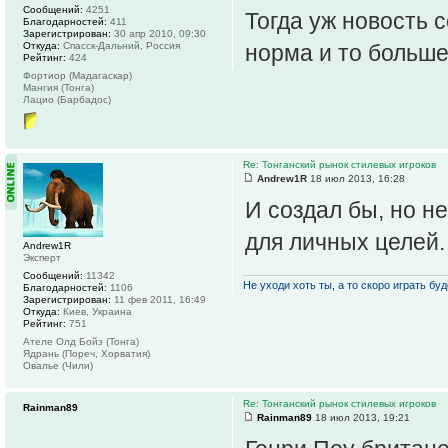
Сообщений:
4251
Тогда уж новость 
Благодарностей:
411
Зарегистрирован:
30 апр 2010, 09:30
Откуда:
Спасск-Дальний, Россия
норма и то больш
Рейтинг:
424
Фортиор (Мадагаскар)
Мангия (Тонга)
Лацио (Барбадос)
Re: Тонганский рынок стилевых игроков
Andrew1R
18 июл 2013, 16:28
И создал бы, но н
для личных целей
Andrew1R
Эксперт
Сообщений:
11342
Не уходи хоть ты, а то скоро играть буде
Благодарностей:
1106
Зарегистрирован:
11 фев 2011, 16:49
Откуда:
Киев, Украина
Рейтинг:
751
Ателе Олд Бойз (Тонга)
Ядрань (Пореч, Хорватия)
Овалье (Чили)
Re: Тонганский рынок стилевых игроков
Rainman89
Rainman89
18 июл 2013, 19:21