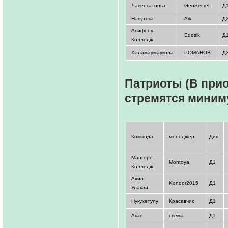
Лавенгатонга
GeoSecret
Д
Навутока
Aik
Д
Апифооу
Edosik
Д
Колледж
Халамаумаукола
РОМАНОВ
Д
Патриоты (В прио
стремятся миниму
Команда
менеджер
Див
Мангере
Montoya
Д1
Колледж
Ахио
Kondor2015
Д1
Улакаи
Нукухетулу
Красавчик
Д1
Акао
свема
Д1