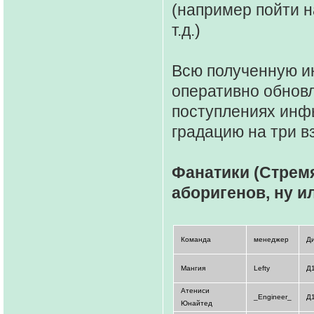
(например пойти н
т.д.)
Всю полученную и
оперативно обновл
поступлениях инфы
градацию на три 
Фанатики (Стремя
аборигенов, ну и
Команда
менеджер
Д
Мангия
Lefty
Д
Атениси
_Engineer_
Д
Юнайтед