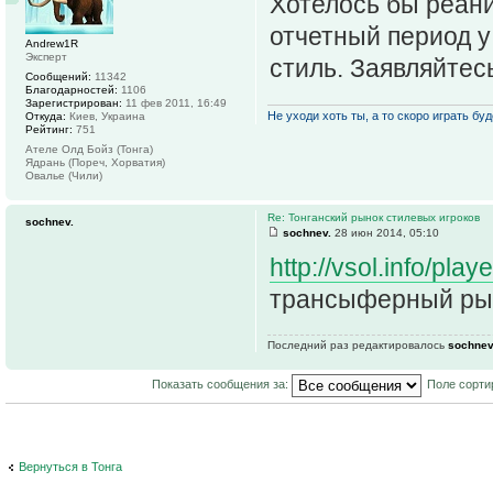
Хотелось бы реани
отчетный период 
Andrew1R
Эксперт
стиль. Заявляйтес
Сообщений:
11342
Благодарностей:
1106
Зарегистрирован:
11 фев 2011, 16:49
Не уходи хоть ты, а то скоро играть буде
Откуда:
Киев, Украина
Рейтинг:
751
Ателе Олд Бойз (Тонга)
Ядрань (Пореч, Хорватия)
Овалье (Чили)
Re: Тонганский рынок стилевых игроков
sochnev.
sochnev.
28 июн 2014, 05:10
http://vsol.info/pl
трансыферный рын
Последний раз редактировалось
sochnev
Показать сообщения за:
Поле сорти
Вернуться в Тонга