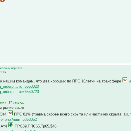
тилевых игроков
11:07
ю нашим командам, что два хороших по ПРС 16летки на трансфере
ng_orderp ... id=6553020
ng_orderp ... id=6550723
инут 17 секунд:
м рынке висят
 От4
ПРС 81% (травма скорее всего скрыта или частично скрыта, т.к.
layer.php?num=5868052
4 Ат4
ПРС89,ППС65,Тр65,$46