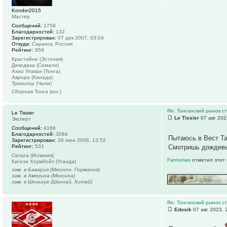
Kondor2015
Мастер
Сообщений:
1759
Благодарностей:
132
Зарегистрирован:
07 дек 2007, 03:04
Откуда:
Саранск, Россия
Рейтинг:
959
Кристийне (Эстония)
Декедаха (Сомали)
Ахио Улакаи (Тонга)
Аврора (Канада)
Триколор (Чили)
Сборная Тонга (юн.)
Re: Тонганский рынок с
Le Tissier
Le Tissier
07 авг 202
Эксперт
Сообщений:
4168
Благодарностей:
3084
Пытаюсь в Вест Та
Зарегистрирован:
26 июн 2006, 13:52
Рейтинг:
531
Смотришь дождевых
Сельта (Испания)
Fantomas
отметил этот 
Кигези Хоумбойз (Уганда)
зам. в Бавария (Мюнхен, Германия)
зам. в Америка (Мексика)
зам. в Шеньхуа (Шанхай, Китай)
Re: Тонганский рынок с
Edosik
07 авг 2023, 