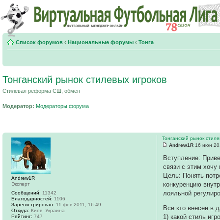
Список форумов
‹
Национальные форумы
‹
Тонга
Тонганский рынок стилевых игроков
Стилевая реформа СШ, обмен
Модератор:
Модераторы форума
Тонганский рынок стиле
Andrew1R
16 июн 20
Вступление: Приве
связи с этим хочу
Цель: Понять потр
Andrew1R
конкуренцию внутр
Эксперт
лояльной регулиро
Сообщений:
11342
Благодарностей:
1106
Зарегистрирован:
11 фев 2011, 16:49
Все кто внесен в 
Откуда:
Киев, Украина
1) какой стиль иг
Рейтинг:
747