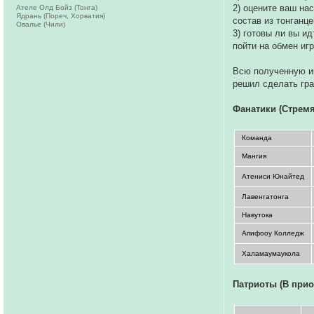
2) оцените ваш на
Ателе Олд Бойз (Тонга)
Ядрань (Пореч, Хорватия)
состав из тонганце
Овалье (Чили)
3) готовы ли вы и
пойти на обмен игр
Всю полученную ин
решил сделать гр
Фанатики (Стремя
Команда
Мангия
Атениси Юнайтед
Лавенгатонга
Навутока
Апифооу Колледж
Халамаумаукола
Патриоты (В прио