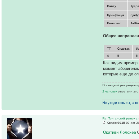
Вавау
Tyap
Кумифонуа
djodj
Вейтонго
AxlR
Общее направлен
ТТ
Спартак
б
4
5
5
Как видим примерн
момент аборигенам
которые еще до оп
Последний раз редакт
2 человек
отметили это
Не уходи хоть ты, а то 
Re: Тонганский рынок с
Kondor2015
07 авг 2
Окативи Лолохеа
C