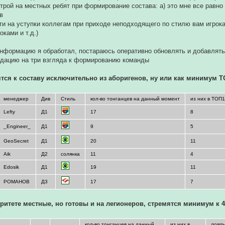
строй на местных ребят при формирование состава: а) это мне все равно 
в
дти на уступки коллегам при приходе неподходящего по стилю вам игрока
оками и т.д.)
формацию я обработал, постараюсь оперативно обновлять и добавлять,
адацию на три взгляда к формированию команды
тся к составу исключительно из аборигенов, ну или как минимум Т
менеджер
Див
Стиль
кол-во тонганцев на данный момент
из них в ТОП
Lefty
Д1
17
8
_Engineer_
Д1
9
5
GeoSecret
Д1
20
11
Aik
Д2
солянка
11
4
Edosik
Д1
19
11
РОМАНОВ
Д3
17
7
ритете местные, но готовы и на легионеров, стремятся минимум к 4
кол-во тонганцев на данный
из них в
лояль