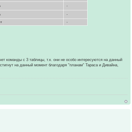
а
-
а
-
ет
-
ет команды с 3 таблицы, т.к. они не особо интересуются на данный
остигнут на данный момент благодаря "планам" Тараса и Дивайна,