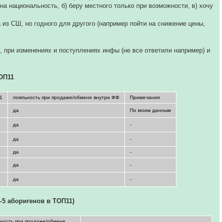
на национальность, б) беру местного только при возможности, в) хочу
 из СШ, но годного для другого (например пойти на снижение цены,
 при изменениях и поступлениях инфы (не все ответили например) и
ОП11
11
лояльность при продаже/обмене внутри ФФ
Примечания
да
По моим данным
да
-
да
-
да
-
да
-
да
-
-5 аборигенов в ТОП11)
ность при продаже/обмене