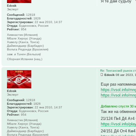
Я те дам судьбу
Edosik
Эксперт
Сообщений:
12818
Благодарностей:
1826
Зарегистрирован:
22 янв 2010, 14:37
Откуда:
Буденновск, Россия
Рейтинг:
954
Химнастик (Испания)
Мбале Хироус (Уганда)
Хавелу (Ханга, Тонга)
Даймондшир (Барбадос)
Вольта Редонда (Бразилия)
зам. в Тинен (Бельгия)
Сборная Испании (нац.)
Re: Тонганский рынок с
Edosik
08 авг 2023, 
Еще раз напомина
https://vsol.info/m
Edosik
Эксперт
https://vsol.info/m
Сообщений:
12818
Благодарностей:
1826
Добавлено спустя 30 м
Зарегистрирован:
22 янв 2010, 14:37
Откуда:
Буденновск, Россия
Так же на обменно
Рейтинг:
954
21/124 Пк4 Д4 Ат4
Химнастик (Испания)
https://vsol.info/p
Мбале Хироус (Уганда)
Хавелу (Ханга, Тонга)
24/151 Д4 От4 Км
Даймондшир (Барбадос)
Вольта Редонда (Бразилия)