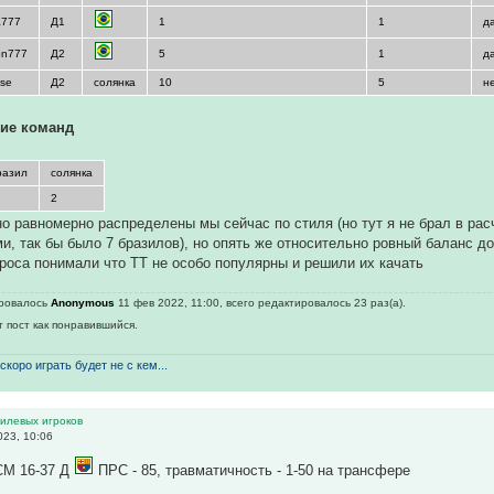
a777
Д1
1
1
д
on777
Д2
5
1
д
ose
Д2
солянка
10
5
н
ие команд
разил
солянка
2
о равномерно распределены мы сейчас по стиля (но тут я не брал в расч
и, так бы было 7 бразилов), но опять же относительно ровный баланс д
роса понимали что ТТ не особо популярны и решили их качать
ировалось
Anonymous
11 фев 2022, 11:00, всего редактировалось 23 раз(а).
т пост как понравившийся.
скоро играть будет не с кем...
тилевых игроков
023, 10:06
M 16-37 Д
ПРС - 85, травматичность - 1-50 на трансфере