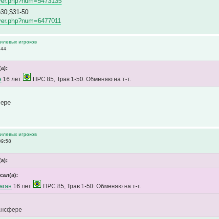
layer.php?num=5473135
30,$31-50
layer.php?num=6477011
тилевых игроков
:44
(а):
н
16 лет
ПРС 85, Трав 1-50. Обменяю на т-т.
фере
тилевых игроков
09:58
(а):
сал(а):
аган
16 лет
ПРС 85, Трав 1-50. Обменяю на т-т.
рансфере