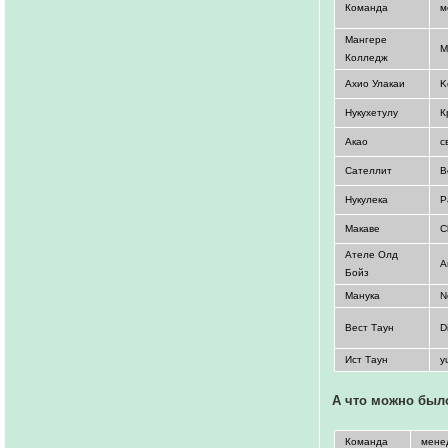
Команда
м
Мангере
M
Колледж
Ахио Улакаи
K
Нукухетулу
К
Акао
с
Сателлит
B
Нукулека
Р
Макаве
C
Ателе Олд
A
Бойз
Манука
N
Вест Таун
D
Ист Таун
y
А что можно был
Команда
мене