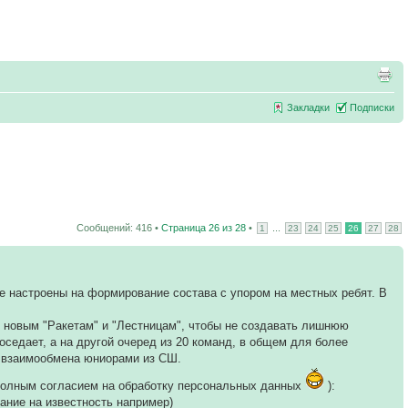
Закладки
Подписки
Сообщений: 416 •
Страница
26
из
28
•
...
1
23
24
25
26
27
28
е настроены на формирование состава с упором на местных ребят. В
и новым "Ракетам" и "Лестницам", чтобы не создавать лишнюю
оседает, а на другой очеред из 20 команд, в общем для более
и взаимообмена юниорами из СШ.
 полным согласием на обработку персональных данных
):
вание на известность например)