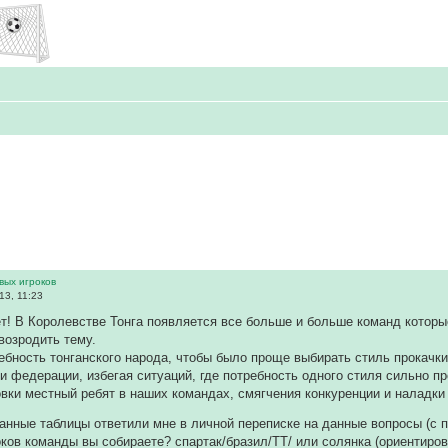
вых игроков
13, 11:23
т! В Королевстве Тонга появляется все больше и больше команд которы
 возродить тему.
ебность тонганского народа, чтобы было проще выбирать стиль прокачк
и федерации, избегая ситуаций, где потребность одного стиля сильно пр
вки местный ребят в наших командах, смягчения конкуренции и наладк
данные таблицы ответили мне в личной переписке на данные вопросы (с
роков команды вы собираете? спартак/бразил/ТТ/ или солянка (ориентиро