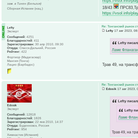
https://vsol.info/p
зам. в Тинен (Бельгия)
18/43
ПРС83,Тр
Сборная Испании (нац.)
https://vsol.info/p
Re: Тонганский рынок с
Lefty
Lefty
17 авг 2023, 08
Эксперт
Сообщений:
4251
Благодарностей:
411
Lefty писал
Зарегистрирован:
30 апр 2010, 09:30
Откуда:
Спасск-Дальний, Россия
Ламе Фланага
Рейтинг:
422
Фортиор (Мадагаскар)
Мангия (Тонга)
Трав 49, на транс
Лацио (Барбадос)
Re: Тонганский рынок с
Edosik
17 авг 2023, 
Lefty писал
Edosik
Эксперт
Lefty пи
Сообщений:
12818
Ламе Флан
Благодарностей:
1826
Зарегистрирован:
22 янв 2010, 14:37
Откуда:
Буденновск, Россия
Рейтинг:
954
Трав 49, на т
Химнастик (Испания)