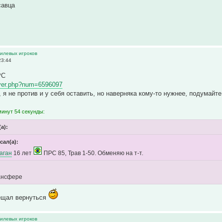
савца
тилевых игроков
23:44
РС
layer.php?num=6596097
 я не против и у себя оставить, но наверняка кому-то нужнее, подумайт
минут 54 секунды:
(а):
сал(а):
аган
16 лет
ПРС 85, Трав 1-50. Обменяю на т-т.
рансфере
бещал вернуться
тилевых игроков