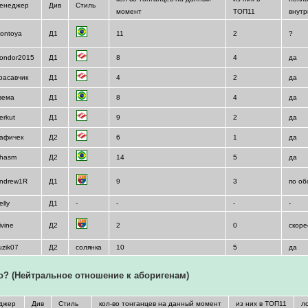
енеджер
Див
Стиль
момент
ТОП11
внут
ontoya
Д1
11
2
?
ondor2015
Д1
8
4
да
расавчик
Д1
4
2
да
вема
Д1
8
4
да
erkut
Д1
9
2
да
афичек
Д2
6
1
да
hasm
Д2
14
5
да
ndrew1R
Д1
9
3
по об
elly
Д1
-
-
-
-
ivine
Д2
2
0
скоре
uzik07
Д2
солянка
10
5
да
о? (Нейтральное отношение к аборигенам)
джер
Див
Стиль
кол-во тонганцев на данный момент
из них в ТОП11
л