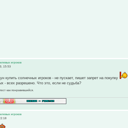
тилевых игроков
3, 15:53
ун купить солнечных игроков - не пускает, пишет запрет на покупку
 - всех разрешено. Что это, если не судьба?
пост как понравившийся.
тилевых игроков
22:18