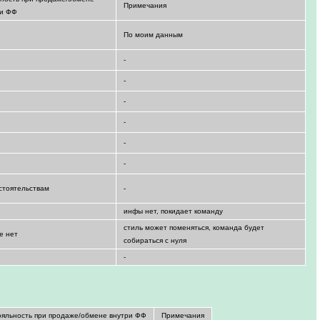
Примечания
ри ФФ
По моим данным
-
-
-
-
-
-
стоятельствам
-
инфы нет, покидает команду
стиль может поменяться, команда будет
е нет
собираться с нуля
-
ояльность при продаже/обмене внутри ФФ
Примечания