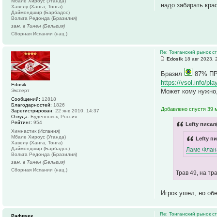
Мбале Хироус (Уганда)
надо забирать кра
Хавелу (Ханга, Тонга)
Даймондшир (Барбадос)
Вольта Редонда (Бразилия)
зам. в Тинен (Бельгия)
Сборная Испании (нац.)
Re: Тонганский рынок с
Edosik
18 авг 2023, 
Бразил
87% П
https://vsol.info/p
Edosik
Эксперт
Может кому нужно,
Сообщений:
12818
Благодарностей:
1826
Добавлено спустя 39 
Зарегистрирован:
22 янв 2010, 14:37
Откуда:
Буденновск, Россия
Рейтинг:
954
Lefty писал
Химнастик (Испания)
Мбале Хироус (Уганда)
Lefty пи
Хавелу (Ханга, Тонга)
Даймондшир (Барбадос)
Ламе Флан
Вольта Редонда (Бразилия)
зам. в Тинен (Бельгия)
Сборная Испании (нац.)
Трав 49, на т
Игрок ушел, но о
Re: Тонганский рынок с
Рафичек