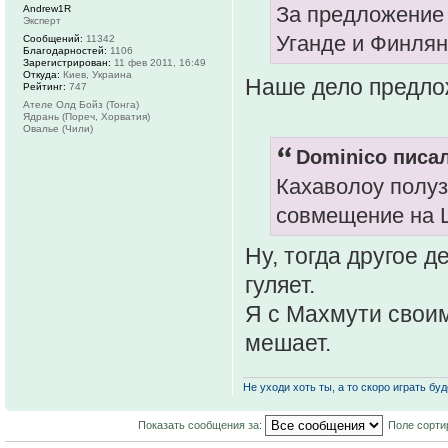
За предложение 
Andrew1R
Эксперт
Уганде и Финлян
Сообщений:
11342
Благодарностей:
1106
Зарегистрирован:
11 фев 2011, 16:49
Откуда:
Киев, Украина
Наше дело предло
Рейтинг:
747
Ателе Олд Бойз (Тонга)
Ядрань (Пореч, Хорватия)
Овалье (Чили)
Dominico писал
Кахаволоу полуз
совмещение на 
Ну, тогда другое д
гуляет.
Я с Махмути своим
мешает.
Не уходи хоть ты, а то скоро играть буде
Показать сообщения за:
Поле сорти