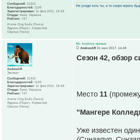
Сообщений:
11342
Не уходи хоть ты, а то скоро играть буде
Благодарностей:
1106
Зарегистрирован:
11 фев 2011, 16:49
Откуда:
Киев, Украина
Рейтинг:
747
Ателе Олд Бойз (Тонга)
Ядрань (Пореч, Хорватия)
Овалье (Чили)
Re: Клубное превью
Andrew1R
31 июл 2017, 14:46
Сезон 42, обзор 
Andrew1R
Эксперт
Сообщений:
11342
Благодарностей:
1106
Зарегистрирован:
11 фев 2011, 16:49
Откуда:
Киев, Украина
Место
11
(промежут
Рейтинг:
747
Ателе Олд Бойз (Тонга)
Ядрань (Пореч, Хорватия)
Овалье (Чили)
"Мангере Колледж
Уже известен один
(Сингапур, Сингап