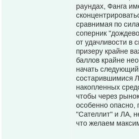
раундах, Фанга и
сконцентрироватьс
сравнимая по сил
соперник "дождевой
от удачливости в 
призеру крайне ва
баллов крайне не
начать следующий 
состарившимися Лу
накопленных средс
чтобы через рынок
особенно опасно, г
"Сателлит" и ЛА, 
что желаем макси