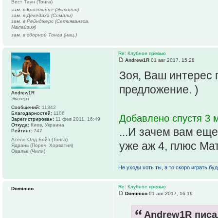
Вест Таун (Тонга)
зам. в Кристийне (Эстония)
зам. в Декедаха (Сомали)
зам. в Рейнджерс (Сетиявангса,
Малайзия)
зам. в сборной Тонга (нац.)
Re: Клубное превью
Andrew1R
01 авг 2017, 15:28
Зоя, Ваш интерес 
предложение. )
Andrew1R
Эксперт
Сообщений:
11342
Благодарностей:
1106
Добавлено спустя 3 м
Зарегистрирован:
11 фев 2011, 16:49
Откуда:
Киев, Украина
...И зачем вам еще
Рейтинг:
747
Ателе Олд Бойз (Тонга)
уже аж 4, плюс Ма
Ядрань (Пореч, Хорватия)
Овалье (Чили)
Не уходи хоть ты, а то скоро играть буде
Re: Клубное превью
Dominico
Dominico
01 авг 2017, 16:19
Andrew1R писал