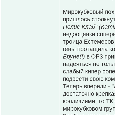
Мирокубковый похо
пришлось столкнут
Полис Клаб" (Кат
недооценки соперн
троица Естемесов
гены протащила к
Бруней)
в ОР3 при
надеяться не тольк
слабый кипер сопе
подвести свою ком
Теперь впереди - 
достаточно крепкая
коллизиями, то ТК
мирокубковом гру