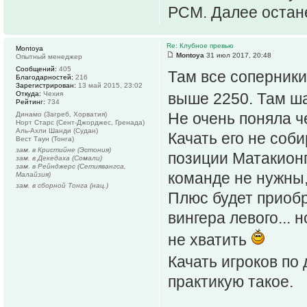
РСМ. Далее остане
Re: Клубное превью
Montoya
Montoya
31 июл 2017, 20:48
Опытный менеджер
Сообщений:
405
Там все соперники
Благодарностей:
216
Зарегистрирован:
13 май 2015, 23:02
Откуда:
Чехия
выше 2250. Там ша
Рейтинг:
734
Не очень поняла ч
Динамо (Загреб, Хорватия)
Норт Старс (Сент-Джорджес, Гренада)
Аль-Ахли Шанди (Судан)
Качать его не соб
Вест Таун (Тонга)
зам. в Кристийне (Эстония)
позиции Матакионг
зам. в Декедаха (Сомали)
зам. в Рейнджерс (Сетиявангса,
команде не нужны,
Малайзия)
зам. в сборной Тонга (нац.)
Плюс будет приоб
вингера левого... 
не хватить
Качать игроков по
практикую такое.