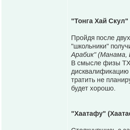
"Тонга Хай Скул"
Пройдя после дву
"школьники" полу
Арабик" (Манама,
В смысле физы ТХС
дисквалификацию Л
тратить не планир
будет хорошо.
"Хаатафу" (Хаата