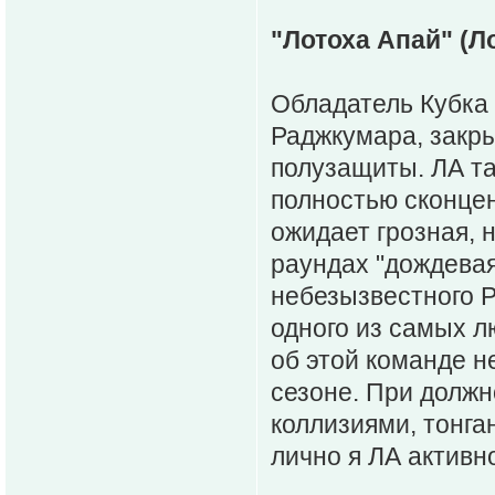
"Лотоха Апай" (Л
Обладатель Кубка 
Раджкумара, закр
полузащиты. ЛА та
полностью сконцен
ожидает грозная, 
раундах "дождева
небезызвестного Р
одного из самых л
об этой команде н
сезоне. При должно
коллизиями, тонга
лично я ЛА активн