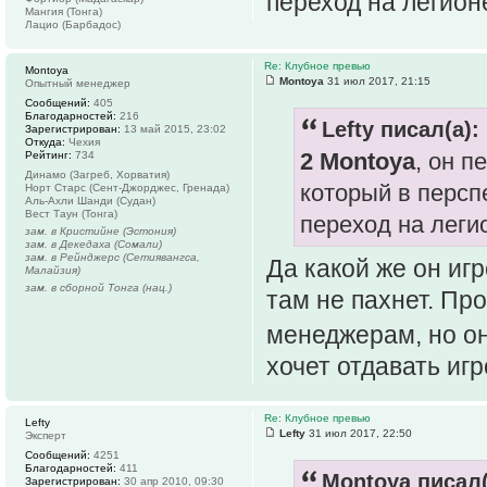
переход на легион
Мангия (Тонга)
Лацио (Барбадос)
Re: Клубное превью
Montoya
Montoya
31 июл 2017, 21:15
Опытный менеджер
Сообщений:
405
Благодарностей:
216
Lefty писал(а):
Зарегистрирован:
13 май 2015, 23:02
Откуда:
Чехия
2 Montoya
, он п
Рейтинг:
734
Динамо (Загреб, Хорватия)
который в персп
Норт Старс (Сент-Джорджес, Гренада)
Аль-Ахли Шанди (Судан)
Вест Таун (Тонга)
переход на леги
зам. в Кристийне (Эстония)
зам. в Декедаха (Сомали)
зам. в Рейнджерс (Сетиявангса,
Да какой же он иг
Малайзия)
зам. в сборной Тонга (нац.)
там не пахнет. Пр
менеджерам, но он
хочет отдавать иг
Re: Клубное превью
Lefty
Lefty
31 июл 2017, 22:50
Эксперт
Сообщений:
4251
Благодарностей:
411
Montoya писал(
Зарегистрирован:
30 апр 2010, 09:30