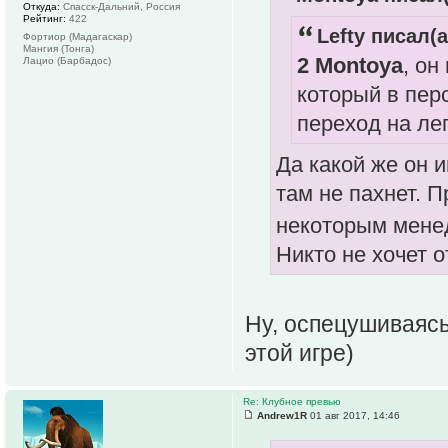
Откуда:
Спасск-Дальний, Россия
Рейтинг:
422
Lefty писал(а
Фортиор (Мадагаскар)
Мангия (Тонга)
2 Montoya
, он
Лацио (Барбадос)
который в пер
переход на ле
Да какой же он 
там не пахнет. 
некоторым менед
Никто не хочет 
Ну, оспецушиваясь
этой игре)
Re: Клубное превью
Andrew1R
01 авг 2017, 14:46