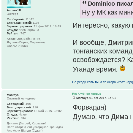
Dominico писал
Ну у МК как мин
Andrew1R
Эксперт
Сообщений:
11342
Благодарностей:
1106
Интересно, какую
Зарегистрирован:
11 фев 2011, 16:49
Откуда:
Киев, Украина
Рейтинг:
747
Ателе Олд Бойз (Тонга)
И вообще, Дмитрий
Ядрань (Пореч, Хорватия)
Овалье (Чили)
тонганских команд
освобождается? Ка
Уганде время.
Не уходи хоть ты, а то скоро играть буде
Re: Клубное превью
Montoya
Montoya
01 авг 2017, 15:01
Опытный менеджер
Сообщений:
405
Форварда)
Благодарностей:
216
Зарегистрирован:
13 май 2015, 23:02
Откуда:
Чехия
Думаю, что Дима н
Рейтинг:
734
Динамо (Загреб, Хорватия)
Норт Старс (Сент-Джорджес, Гренада)
Аль-Ахли Шанди (Судан)