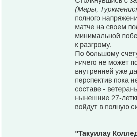
Столкнувшись с з
(Мары, Туркменис
полного напряжени
матче на своем по
минимальной побед
к разгрому.
По большому счету
ничего не может п
внутренней уже да
перспектив пока н
составе - ветеран
нынешние 27-летк
войдут в полную с
"Такуилау Коллед