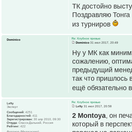
ТК достойно высту
Поздравляю Тонга 
из турниров
Re: Клубное превью
Dominico
Dominico
31 июл 2017, 20:49
Ну у МК как миним
сожалению, оптим
предыдущий менедж
так что пришлось 
ещё обязательно 
Re: Клубное превью
Lefty
Lefty
31 июл 2017, 20:58
Эксперт
Сообщений:
4251
2 Montoya
, он пе
Благодарностей:
411
Зарегистрирован:
30 апр 2010, 09:30
который в перспек
Откуда:
Спасск-Дальний, Россия
Рейтинг:
422
Фортиор (Мадагаскар)