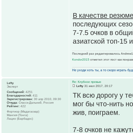
В качестве резюм
последующих сезон
7-7.5 очков в общи
азиатской топ-15 
Последний раз редактировалось Andrew1R 
Kondor2015
отметил этот пост как понра
Не уходи хоть ты, а то скоро играть буде
Re: Клубное превью
Lefty
Lefty
31 июл 2017, 20:17
Эксперт
Сообщений:
4251
ТК всю дорогу у т
Благодарностей:
411
Зарегистрирован:
30 апр 2010, 09:30
мог бы что-нить н
Откуда:
Спасск-Дальний, Россия
Рейтинг:
422
жив, поиграем.
Фортиор (Мадагаскар)
Мангия (Тонга)
Лацио (Барбадос)
7-8 очков не кажу