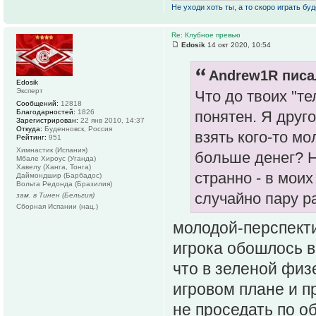
Не уходи хоть ты, а то скоро играть буде
Re: Клубное превью
Edosik
14 окт 2020, 10:54
Andrew1R писал
Edosik
Эксперт
Что до твоих "те
Сообщений:
12818
Благодарностей:
1826
понятен. Я друг
Зарегистрирован:
22 янв 2010, 14:37
Откуда:
Буденновск, Россия
взять кого-то мо
Рейтинг:
951
Химнастик (Испания)
больше денег? Ну
Мбале Хироус (Уганда)
Хавелу (Ханга, Тонга)
странно - в мои
Даймондшир (Барбадос)
Вольта Редонда (Бразилия)
случайно пару ра
зам. в Тинен (Бельгия)
Сборная Испании (нац.)
молодой-перспекти
игрока обошлось в
что в зеленой физ
игровом плане и п
не проседать по о