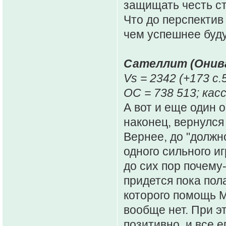
защищать честь с
Что до перспектив
чем успешнее буд
Сателлит (Онив
Vs = 2342 (+173 c.
ОС = 738 513; касс
А вот и еще один 
наконец, вернулся
Вернее, до "должно
одного сильного и
до сих пор почему-
придется пока пол
которого помощь М
вообще нет. При э
позитивно, и все е