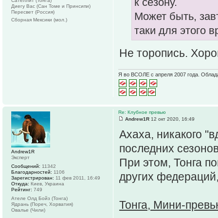
к сезону.
Сателлит (Тонга)
Диегу Вас (Сан Томе и Принсипи)
Пересвет (Россия)
Может быть, зав
Сборная Мексики (мол.)
таки для этого в
Не торопись. Хор
Я во ВСОЛЕ с апреля 2007 года. Облад
Re: Клубное превью
Andrew1R
12 окт 2020, 16:49
Ахаха, никакого "
последних сезонов 
Andrew1R
Эксперт
При этом, Тонга п
Сообщений:
11342
Благодарностей:
1106
других федераций,
Зарегистрирован:
11 фев 2011, 16:49
Откуда:
Киев, Украина
Рейтинг:
749
Ателе Олд Бойз (Тонга)
Тонга, Мини-превь
Ядрань (Пореч, Хорватия)
Овалье (Чили)