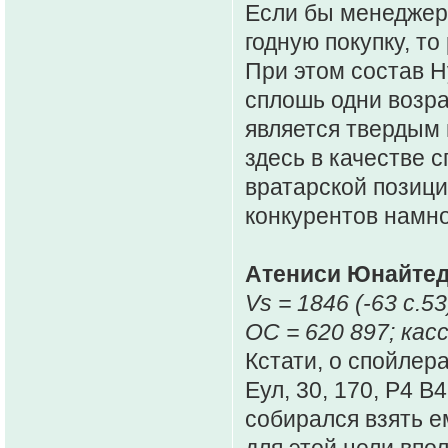
Если бы менеджер
годную покупку, то
При этом состав Н
сплошь одни возрас
является твердым 
здесь в качестве
вратарской позици
конкурентов намно
Атениси Юнайтед
Vs = 1846 (-63 c.53
ОС = 620 897; касс
Кстати, о спойлер
Еул, 30, 170, Р4 В
собирался взять е