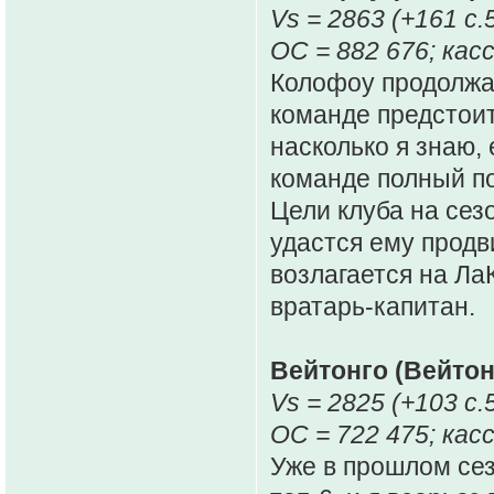
Vs = 2863 (+161 c.
ОС = 882 676; касс
Колофоу продолжает
команде предстоит
насколько я знаю,
команде полный по
Цели клуба на сезо
удастся ему продв
возлагается на Ла
вратарь-капитан.
Вейтонго (Вейтон
Vs = 2825 (+103 c.
ОС = 722 475; касс
Уже в прошлом сез