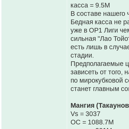
касса = 9.5M
В составе нашего 
Бедная касса не р
уже в ОР1 Лиги че
сильная "Лао Тойо
есть лишь в случа
стадии.
Предполагаемые це
зависеть от того,
по мирокубковой с
станет главным со
Мангия (Такаунов
Vs = 3037
OC = 1088.7M