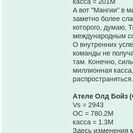
касса = 201M
А вот "Мангии" в м
заметно более сла
которого, думаю, Т
международным со
О внутренних успе
команды не получа
там. Конечно, сил
миллионная касса,
распространяться.
Ателе Олд Бойз (
Vs = 2943
OC = 780.2M
касса = 1.3M
Здесь изменения 