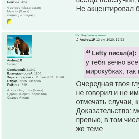
Рейтинг:
424
Не акцентировал б
Фортиор (Мадагаскар)
Мангия (Тонга)
Лацио (Барбадос)
Re: Клубное превью
Andrew1R
13 окт 2020, 15:53
Lefty писал(а):
у тебя вечно все
Andrew1R
Эксперт
мирокубках, так 
Сообщений:
11342
Благодарностей:
1106
Зарегистрирован:
11 фев 2011, 16:49
Откуда:
Киев, Украина
Очередная твоя гл
Рейтинг:
749
Ателе Олд Бойз (Тонга)
не говорил и не и
Ядрань (Пореч, Хорватия)
Овалье (Чили)
отмечать случаи, к
Доказательство: 
превью, в том чис
же теме.