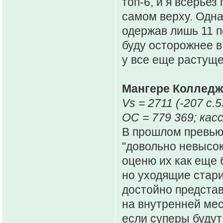
топ-6, и я всерьез
самом верху. Одна
одержав лишь 11 п
буду осторожнее в
у все еще растуще
Мангере Колледж 
Vs = 2711 (-207 c.5
ОС = 779 369; касс
В прошлом превью
"довольно невысок
оценю их как еще 
но уходящие стари
достойно представ
на внутренней мес
если суперы будут 