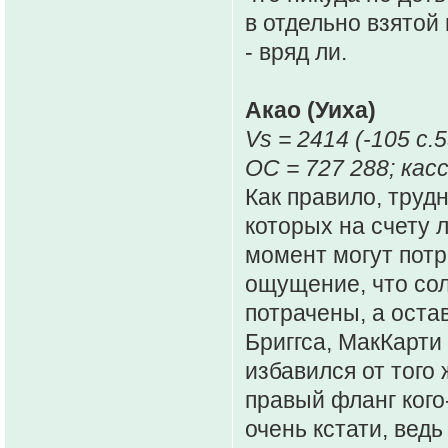
в отдельно взятой 
- вряд ли.
Акао (Уиха)
Vs = 2414 (-105 c.5
ОС = 727 288; касс
Как правило, труд
которых на счету 
момент могут потр
ощущение, что сол
потрачены, а оста
Бриггса, МакКарти 
избавился от того
правый фланг кого
очень кстати, ведь