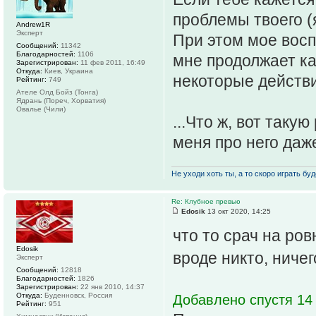
проблемы твоего (
Andrew1R
Эксперт
При этом мое восп
Сообщений:
11342
Благодарностей:
1106
мне продолжает ка
Зарегистрирован:
11 фев 2011, 16:49
Откуда:
Киев, Украина
некоторые действи
Рейтинг:
749
Ателе Олд Бойз (Тонга)
Ядрань (Пореч, Хорватия)
Овалье (Чили)
...Что ж, вот таку
меня про него даж
Не уходи хоть ты, а то скоро играть буде
Re: Клубное превью
Edosik
13 окт 2020, 14:25
что то срач на ров
Edosik
вроде никто, ниче
Эксперт
Сообщений:
12818
Благодарностей:
1826
Зарегистрирован:
22 янв 2010, 14:37
Откуда:
Буденновск, Россия
Добавлено спустя 14 
Рейтинг:
951