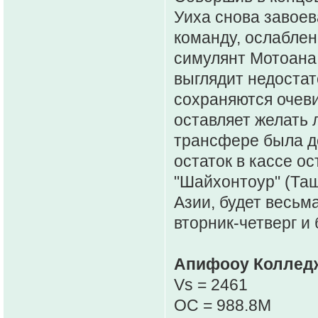
Уиха снова завоев
команду, ослабле
симулянт Мотоана,
выглядит недостат
сохраняются очев
оставляет желать 
трансфере была до
остаток в кассе о
"Шайхонтоур" (Таш
Азии, будет весьм
вторник-четверг и
Апифооу Колледж
Vs = 2461
OC = 988.8M