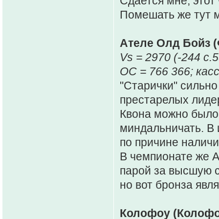
Сдается мне, этот
Помешать же тут м
Ателе Олд Бойз 
Vs = 2970 (-244 c.5
ОС = 766 366; касс
"Старички" сильно
престарелых лидер
Квона можно было 
миндальничать. В 
по причине наличи
В чемпионате же 
парой за высшую ст
но вот бронза явл
Колофоу (Колофо