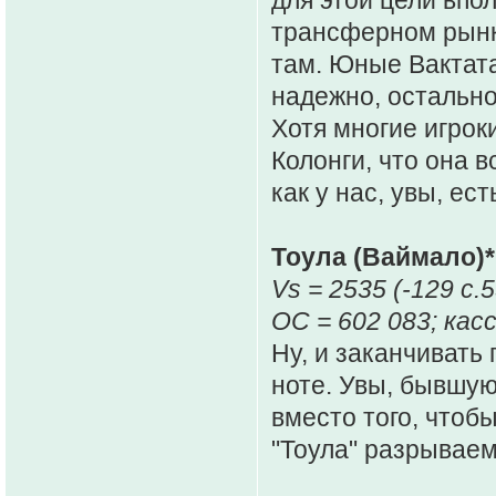
для этой цели впо
трансферном рынке
там. Юные Вактата
надежно, остально
Хотя многие игрок
Колонги, что она 
как у нас, увы, ес
Тоула (Ваймало)*
Vs = 2535 (-129 c.5
ОС = 602 083; касс
Ну, и заканчивать
ноте. Увы, бывшую 
вместо того, чтоб
"Тоула" разрываем