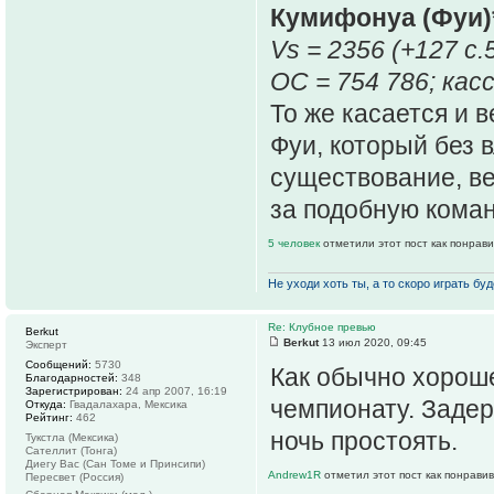
Кумифонуа (Фуи)
Vs = 2356 (+127 c.
ОС = 754 786; касс
То же касается и 
Фуи, который без 
существование, ве
за подобную коман
5 человек
отметили этот пост как понрав
Не уходи хоть ты, а то скоро играть буде
Re: Клубное превью
Berkut
Berkut
13 июл 2020, 09:45
Эксперт
Сообщений:
5730
Как обычно хороше
Благодарностей:
348
Зарегистрирован:
24 апр 2007, 16:19
чемпионату. Задер
Откуда:
Гвадалахара, Мексика
Рейтинг:
462
ночь простоять.
Тукстла (Мексика)
Сателлит (Тонга)
Диегу Вас (Сан Томе и Принсипи)
Andrew1R
отметил этот пост как понрави
Пересвет (Россия)