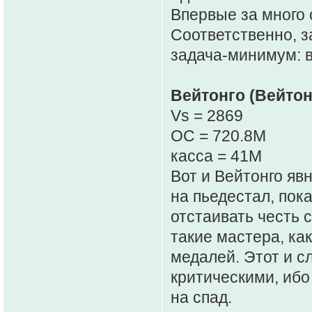
Впервые за много 
Соответственно, з
задача-минимум: 
Вейтонго (Вейтон
Vs = 2869
OC = 720.8M
касса = 41M
Вот и Вейтонго яв
на пьедестал, пок
отстаивать честь 
такие мастера, ка
медалей. Этот и с
критическими, ибо
на спад.