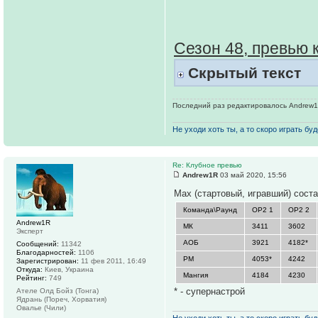
Сезон 48, превью 
Скрытый текст
Последний раз редактировалось Andrew1R 
Не уходи хоть ты, а то скоро играть буде
Re: Клубное превью
Andrew1R
03 май 2020, 15:56
Max (стартовый, игравший) сост
Команда\Раунд
ОР2 1
ОР2 2
Andrew1R
МК
3411
3602
Эксперт
АОБ
3921
4182*
Сообщений:
11342
Благодарностей:
1106
РМ
4053*
4242
Зарегистрирован:
11 фев 2011, 16:49
Откуда:
Киев, Украина
Мангия
4184
4230
Рейтинг:
749
* - супернастрой
Ателе Олд Бойз (Тонга)
Ядрань (Пореч, Хорватия)
Овалье (Чили)