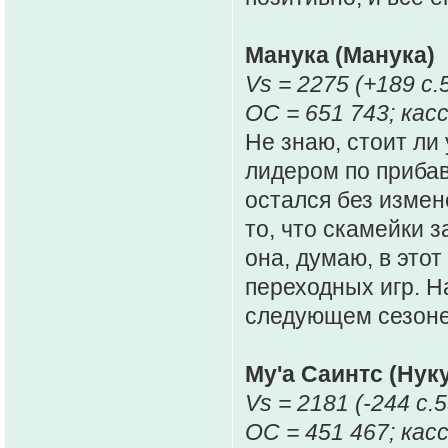
Манука (Манука)
Vs = 2275 (+189 c.
ОС = 651 743; касс
Не знаю, стоит ли
лидером по прибав
остался без измен
то, что скамейки з
она, думаю, в это
переходных игр. Н
следующем сезоне 
Му'а Саинтс (Нук
Vs = 2181 (-244 c.5
ОС = 451 467; касс