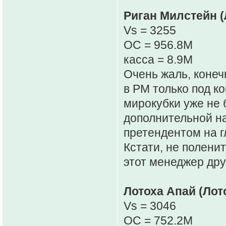
Риган Милстейн (
Vs = 3255
OC = 956.8M
касса = 8.9M
Очень жаль, конеч
в РМ только под к
мирокубки уже не 
дополнительной на
претендентом на 
Кстати, не полени
этот менеджер др
Лотоха Апай (Лот
Vs = 3046
OC = 752.2M