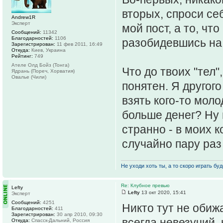
вторых, спроси се
Andrew1R
Эксперт
мой пост, а то, чт
Сообщений:
11342
Благодарностей:
1106
разобидевшись на 
Зарегистрирован:
11 фев 2011, 16:49
Откуда:
Киев, Украина
Рейтинг:
749
Ателе Олд Бойз (Тонга)
Что до твоих "тел"
Ядрань (Пореч, Хорватия)
Овалье (Чили)
понятен. Я другог
взять кого-то моло
больше денег? Ну и
странно - в моих 
случайно пару раз 
Не уходи хоть ты, а то скоро играть буде
Re: Клубное превью
Lefty
Lefty
13 окт 2020, 15:41
Эксперт
Сообщений:
4251
Никто тут не обижа
Благодарностей:
411
Зарегистрирован:
30 апр 2010, 09:30
всегда невезучий, 
Откуда:
Спасск-Дальний, Россия