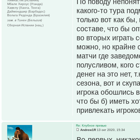
По поводу непонят
Химнастик (Испания)
Мбале Хироус (Уганда)
Хавелу (Ханга, Тонга)
какого-то тура по
Даймондшир (Барбадос)
Вольта Редонда (Бразилия)
только вот как бы,
зам. в Тинен (Бельгия)
Сборная Испании (нац.)
составе, что бы о
во вторых играть с
можно, но крайне 
матчи где заведом
полусливом, кого 
денег на это нет, 
сезона, вот и скуп
игрока обошлись в 
что бы б) иметь хо
привлекать игроков
Re: Клубное превью
Andrew1R
13 окт 2020, 15:34
Во-первых, никаког