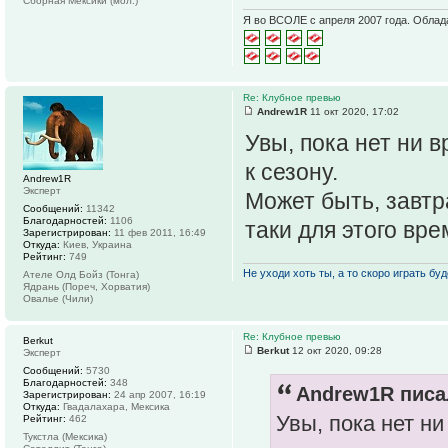
Сборная Мексики (мол.)
Я во ВСОЛЕ с апреля 2007 года. Облад
Re: Клубное превью
Andrew1R
11 окт 2020, 17:02
Увы, пока нет ни 
к сезону.
Andrew1R
Эксперт
Может быть, завтр
Сообщений:
11342
Благодарностей:
1106
таки для этого врем
Зарегистрирован:
11 фев 2011, 16:49
Откуда:
Киев, Украина
Рейтинг:
749
Не уходи хоть ты, а то скоро играть буде
Ателе Олд Бойз (Тонга)
Ядрань (Пореч, Хорватия)
Овалье (Чили)
Re: Клубное превью
Berkut
Berkut
12 окт 2020, 09:28
Эксперт
Сообщений:
5730
Благодарностей:
348
Andrew1R писал
Зарегистрирован:
24 апр 2007, 16:19
Откуда:
Гвадалахара, Мексика
Увы, пока нет н
Рейтинг:
462
Тукстла (Мексика)