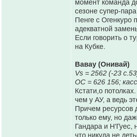
момент команда до
сезоне супер-пара
Пенге с Огенкуро 
адекватной замены
Если говорить о т
на Кубке.
Вавау (Онивай)
Vs = 2562 (-23 c.53
ОС = 626 156; касс
Кстати,о потолках.
чем у АУ, а ведь 
Причем ресурсов д
только ему, но да
Гандара и Н'Гуес, 
что никуда не деть