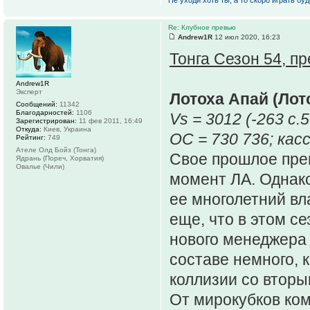
Не уходи хоть ты, а то скоро играть буде
Re: Клубное превью
Andrew1R
12 июл 2020, 16:23
Тонга Сезон 54, п
Andrew1R
Эксперт
Лотоха Апай (Лот
Сообщений:
11342
Благодарностей:
1106
Vs = 3012 (-263 c.5
Зарегистрирован:
11 фев 2011, 16:49
Откуда:
Киев, Украина
ОС = 730 736; касс
Рейтинг:
749
Ателе Олд Бойз (Тонга)
Свое прошлое прев
Ядрань (Пореч, Хорватия)
Овалье (Чили)
момент ЛА. Однако
ее многолетний вл
еще, что в этом с
нового менеджера
составе немного, 
коллизии со вторы
От мирокубков ком