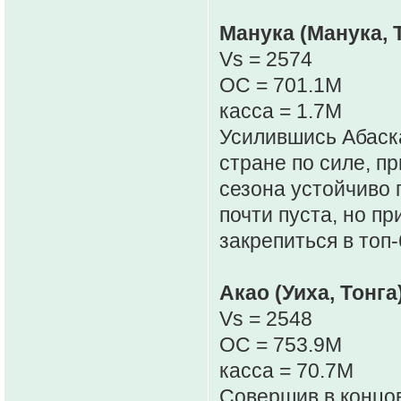
Манука (Манука, 
Vs = 2574
OC = 701.1M
касса = 1.7M
Усилившись Абаска
стране по силе, п
сезона устойчиво 
почти пуста, но п
закрепиться в топ-
Акао (Уиха, Тонга
Vs = 2548
OC = 753.9M
касса = 70.7M
Совершив в концо