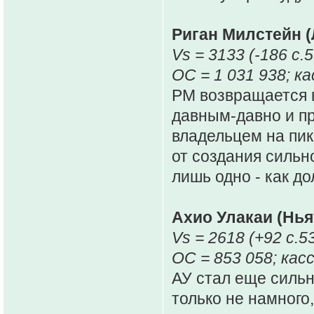
Риган Милстейн (
Vs = 3133 (-186 c.5
ОС = 1 031 938; ка
РМ возвращается в
давным-давно и пр
владельцем на пик
от создания сильн
лишь одно - как до
Ахио Улакаи (Нья
Vs = 2618 (+92 c.5
ОС = 853 058; касс
АУ стал еще силь
только не намного