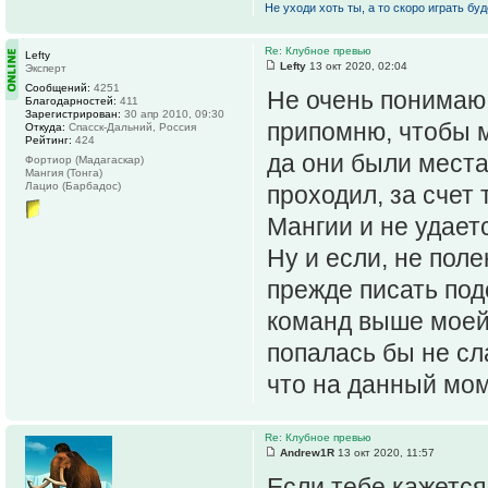
Не уходи хоть ты, а то скоро играть буде
Re: Клубное превью
Lefty
Lefty
13 окт 2020, 02:04
Эксперт
Сообщений:
4251
Не очень понимаю,
Благодарностей:
411
Зарегистрирован:
30 апр 2010, 09:30
припомню, чтобы 
Откуда:
Спасск-Дальний, Россия
Рейтинг:
424
да они были места
Фортиор (Мадагаскар)
Мангия (Тонга)
Лацио (Барбадос)
проходил, за счет 
Мангии и не удает
Ну и если, не пол
прежде писать под
команд выше моей 
попалась бы не сла
что на данный мом
Re: Клубное превью
Andrew1R
13 окт 2020, 11:57
Если тебе кажется,