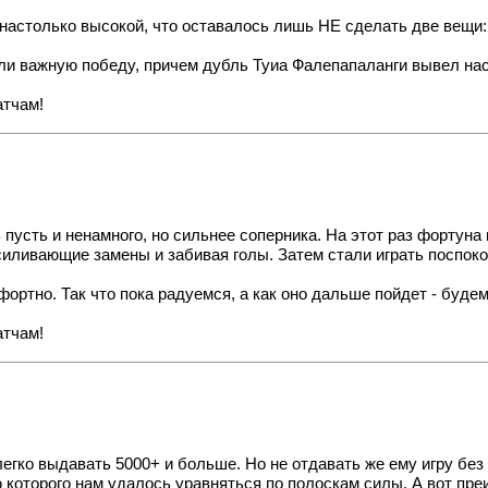
настолько высокой, что оставалось лишь НЕ сделать две вещи:
ли важную победу, причем дубль Туиа Фалепапаланги вывел нас
атчам!
усть и ненамного, но сильнее соперника. На этот раз фортуна 
иливающие замены и забивая голы. Затем стали играть поспокой
ортно. Так что пока радуемся, а как оно дальше пойдет - будем
атчам!
гко выдавать 5000+ и больше. Но не отдавать же ему игру без б
которого нам удалось уравняться по полоскам силы. А вот пре