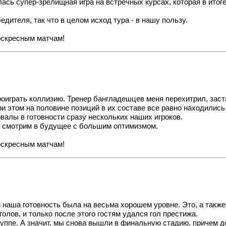
лась супер-зрелищная игра на встречных курсах, которая в ито
бедителя
, так что в целом исход тура - в нашу пользу.
воскресным матчам!
 проиграть коллизию. Тренер бангладешцев меня перехитрил, зас
При этом на половине позиций в их составе все равно находились
валы в готовности сразу нескольких наших игроков.
и смотрим в будущее с большим оптимизмом.
воскресным матчам!
м наша готовность была на весьма хорошем уровне. Это, а так
олов, и только после этого гостям удался гол престижа.
руппе
. А значит, мы снова вышли в финальную стадию, причем до