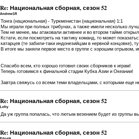
Re: Национальная сборная, сезон 52
Andrew1R
Тонга (национальная) - Туркменистан (национальная) 1:1
Мы играли при полных трибунах, а также имели несколько лучшу
Тем не менее, мы атаковали активнее и во втором тайме открыли
Кстати, если посмотреть на тактику команд, то может показать
катарцев (
те забили-таки индонезийцам в нервной концовке
), 
В итоге мы заняли первое место в группе с хорошим отрывом, 
Спасибо всем, кто хорошо готовил своих сборников к играм!
Теперь готовимся к финальной стадии Кубка Азии и Океании!
Завтра свяжусь со всеми теми владельцами, с которыми еще не
Re: Национальная сборная, сезон 52
Lefty
Да уж группа попалась, что лютым везением будет из группы в
Re: Национальная сборная, сезон 52
Edosik