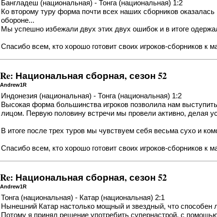
Бангладеш (национальная) - Тонга (национальная) 1:2
Ко второму туру форма почти всех наших сборников оказалась 
обороне...
Мы успешно избежали двух этих двух ошибок и в итоге одержа
Спасибо всем, кто хорошо готовит своих игроков-сборников к м
Re: Национальная сборная, сезон 52
Andrew1R
Индонезия (национальная) - Тонга (национальная) 1:2
Высокая форма большинства игроков позволила нам выступить п
лицом. Первую половину встречи мы провели активно, делая ус
В итоге после трех туров мы чувствуем себя весьма сухо и комф
Спасибо всем, кто хорошо готовит своих игроков-сборников к м
Re: Национальная сборная, сезон 52
Andrew1R
Тонга (национальная) - Катар (национальная) 2:1
Нынешний Катар настолько мощный и звездный, что способен ле
Потому я принял решение употребить супернастрой, с помощью 