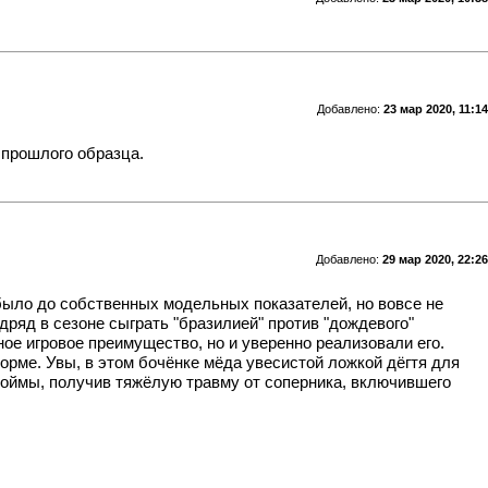
Добавлено:
23 мар 2020, 11:14
й прошлого образца.
Добавлено:
29 мар 2020, 22:26
 было до собственных модельных показателей, но вовсе не
дряд в сезоне сыграть "бразилией" против "дождевого"
ое игровое преимущество, но и уверенно реализовали его.
рме. Увы, в этом бочёнке мёда увесистой ложкой дёгтя для
оймы, получив тяжёлую травму от соперника, включившего