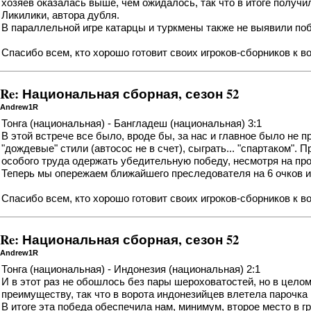
хозяев оказалась выше, чем ожидалось, так что в итоге получи
Ликилики, автора дубля.
В параллельной игре катарцы и туркмены также
не выявили по
Спасибо всем, кто хорошо готовит своих игроков-сборников к 
Re: Национальная сборная, сезон 52
Andrew1R
Тонга (национальная) - Бангладеш (национальная) 3:1
В этой встрече все было, вроде бы, за нас и главное было не
"дождевые" стили (автосос не в счет), сыграть... "спартаком". 
особого труда одержать убедительную победу, несмотря на про
Теперь мы опережаем ближайшего преследователя на 6 очков 
Спасибо всем, кто хорошо готовит своих игроков-сборников к 
Re: Национальная сборная, сезон 52
Andrew1R
Тонга (национальная) - Индонезия (национальная) 2:1
И в этот раз не обошлось без пары шероховатостей, но в цело
преимуществу, так что в ворота индонезийцев влетела парочка г
В итоге эта победа обеспечила нам, минимум,
второе место в г