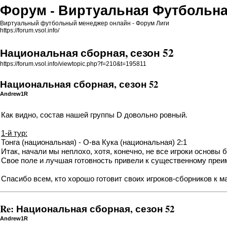
Форум - Виртуальная Футбольна
Виртуальный футбольный менеджер онлайн - Форум Лиги
https://forum.vsol.info/
Национальная сборная, сезон 52
https://forum.vsol.info/viewtopic.php?f=210&t=195811
Национальная сборная, сезон 52
Andrew1R
Как видно, состав нашей
группы D
довольно ровный.
1-й тур:
Тонга (национальная) - О-ва Кука (национальная) 2:1
Итак, начали мы неплохо, хотя, конечно, не все игроки основы б
Свое поле и лучшая готовность привели к существенному преим
Спасибо всем, кто хорошо готовит своих игроков-сборников к м
Re: Национальная сборная, сезон 52
Andrew1R