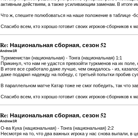
активным действиям, а также усиливающим заменам. В итоге им
Что ж, спешите полюбоваться на
наше положение в таблице
-бо
Спасибо всем, кто хорошо готовит своих игроков-сборников к м
Re: Национальная сборная, сезон 52
Andrew1R
Туркменистан (национальная) - Тонга (национальная) 1:1
Прикинул, что нам не удастся превзойти туркменов на их поле,
В итоге все сработало даже лучше, чем ожидалось - из, казало
даже подарил надежду на победу, с третьей попытки пробив су
В параллельном матче Катар тоже не смог победить, так что з
Спасибо всем, кто хорошо готовит своих игроков-сборников к м
Re: Национальная сборная, сезон 52
Andrew1R
О-ва Кука (национальная) - Тонга (национальная) 2:2
Несмотря на то, что два важных игрока у нас снова выпали, в ц