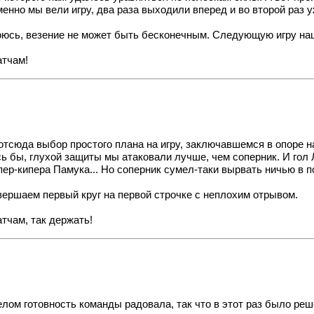
енно мы вели игру, два раза выходили вперед и во второй раз у
юсь, везение не может быть бесконечным. Следующую игру наш
атчам!
 отсюда выбор простого плана на игру, заключавшемся в опоре н
сь бы, глухой защиты мы атаковали лучше, чем соперник. И гол 
пер-кипера Памука... Но соперник сумел-таки вырвать ничью в п
авершаем первый круг
на первой строчке с неплохим отрывом
.
атчам, так держать!
елом готовность команды радовала, так что в этот раз было реш