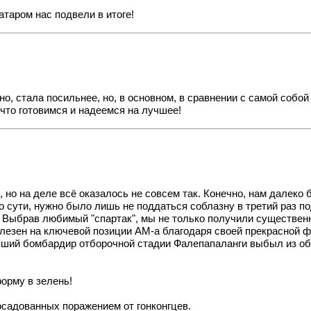
атаром нас подвели в итоге!
чно, стала посильнее, но, в основном, в сравнении с самой собо
 что готовимся и надеемся на лучшее!
но на деле всё оказалось не совсем так. Конечно, нам далеко
По сути, нужно было лишь не поддаться соблазну в третий раз по
 Выбрав любимый "спартак", мы не только получили существенн
лезен на ключевой позиции АМ-а благодаря своей прекрасной фо
лучший бомбардир отборочной стадии
Фалепапаланги
выбыл из об
орму в зелень!
досадованных
поражением
от гонконгцев.