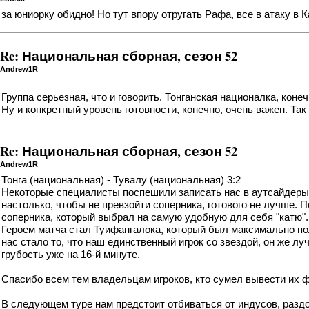
за юниорку обидно! Но тут впору отругать Рафа, все в атаку в К
Re: Национальная сборная, сезон 52
Andrew1R
Группа серьезная, что и говорить. Тонганская националка, коне
Ну и конкретный уровень готовности, конечно, очень важен. Так
Re: Национальная сборная, сезон 52
Andrew1R
Тонга (национальная) - Тувалу (национальная) 3:2
Некоторые специалисты поспешили записать нас в аутсайдеры, 
настолько, чтобы не превзойти соперника, готового не лучше. 
соперника, который выбрал на самую удобную для себя "катю".
Героем матча стал Туифангалока, который был максимально по
нас стало то, что наш единственный игрок со звездой, он же 
грубость уже на 16-й минуте.
Спасибо всем тем владельцам игроков, кто сумел вывести их ф
В следующем туре нам предстоит отбиваться от индусов, раз