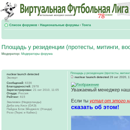
Список форумов
‹
Национальные форумы
‹
Тонга
Площадь у резиденции (протесты, митинги, во
Модератор:
Модераторы форума
Площадь у резиденции (протесты, митинг
nuclear launch detected
nuclear launch detected
29 окт 2020, 1
Эксперт
Сообщений:
6336
Благодарностей:
2978
Уважаемый менеджер наш
Зарегистрирован:
21 окт 2010, 11:05
Откуда:
Россия
Рейтинг:
615
Если ты
устал от этого н
Звалювен (Нидерланды)
Диба-эль-Хисн (ОАЭ)
сказать об этом!
Пайдха Блэк Эйнджелс (Уганда)
Розо (Теркс и Кайкос)