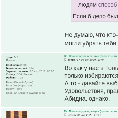
людям способ
Если б дело был
Не думаю, что кто-
могли убрать тебя
Re: Площадь у резиденции (протесты, мит
Tyapa777
Tyapa777
30 окт 2020, 10:04
Профи
Сообщений:
608
Во как у нас в То
Благодарностей:
314
Зарегистрирован:
20 апр 2010, 06:03
только избираются
Откуда:
СПб, Россия
Рейтинг:
798
А то - давайте выб
Рино (Южный Судан)
Велебит (Хорватия)
Вавау (Тонга)
Удовольствия, пра
Сборная Южного Судана (нац.)
Абидна, однако.
Re: Площадь у резиденции (протесты, мит
uvarov
31 окт 2020, 03:06