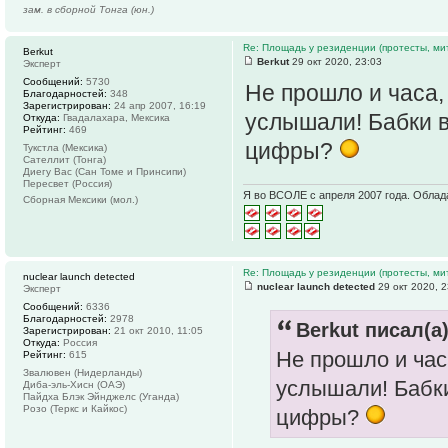
зам. в сборной Тонга (юн.)
Re: Площадь у резиденции (протесты, мит
Berkut
Berkut
29 окт 2020, 23:03
Эксперт
Сообщений:
5730
Не прошло и часа,
Благодарностей:
348
Зарегистрирован:
24 апр 2007, 16:19
услышали! Бабки в
Откуда:
Гвадалахара, Мексика
Рейтинг:
469
цифры?
Тукстла (Мексика)
Сателлит (Тонга)
Диегу Вас (Сан Томе и Принсипи)
Пересвет (Россия)
Я во ВСОЛЕ с апреля 2007 года. Облад
Сборная Мексики (мол.)
Re: Площадь у резиденции (протесты, мит
nuclear launch detected
nuclear launch detected
29 окт 2020, 2
Эксперт
Сообщений:
6336
Благодарностей:
2978
Berkut писал(а)
Зарегистрирован:
21 окт 2010, 11:05
Откуда:
Россия
Не прошло и час
Рейтинг:
615
Звалювен (Нидерланды)
услышали! Бабки
Диба-эль-Хисн (ОАЭ)
Пайдха Блэк Эйнджелс (Уганда)
Розо (Теркс и Кайкос)
цифры?