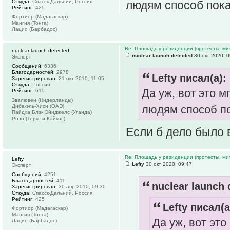
Откуда:
Спасск-Дальний, Россия
людям способ пок
Рейтинг:
425
Фортиор (Мадагаскар)
Мангия (Тонга)
Лацио (Барбадос)
Re: Площадь у резиденции (протесты, мит
nuclear launch detected
nuclear launch detected
30 окт 2020, 0
Эксперт
Сообщений:
6336
Благодарностей:
2978
Lefty писал(а):
Зарегистрирован:
21 окт 2010, 11:05
Откуда:
Россия
Да уж, вот это м
Рейтинг:
615
Звалювен (Нидерланды)
Диба-эль-Хисн (ОАЭ)
людям способ п
Пайдха Блэк Эйнджелс (Уганда)
Розо (Теркс и Кайкос)
Если б дело было 
Re: Площадь у резиденции (протесты, мит
Lefty
Lefty
30 окт 2020, 09:47
Эксперт
Сообщений:
4251
Благодарностей:
411
nuclear launch 
Зарегистрирован:
30 апр 2010, 09:30
Откуда:
Спасск-Дальний, Россия
Рейтинг:
425
Lefty писал(а
Фортиор (Мадагаскар)
Мангия (Тонга)
Да уж, вот это
Лацио (Барбадос)