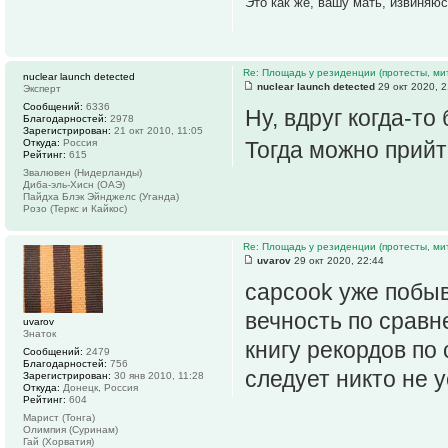
Это как же, вашу мать, извиняюс
Re: Площадь у резиденции (протесты, мит
nuclear launch detected
nuclear launch detected
29 окт 2020, 2
Эксперт
Сообщений:
6336
Ну, вдруг когда-то
Благодарностей:
2978
Зарегистрирован:
21 окт 2010, 11:05
Откуда:
Россия
Тогда можно прийт
Рейтинг:
615
Звалювен (Нидерланды)
Диба-эль-Хисн (ОАЭ)
Пайдха Блэк Эйнджелс (Уганда)
Розо (Теркс и Кайкос)
Re: Площадь у резиденции (протесты, мит
uvarov
29 окт 2020, 22:44
capcook уже побыв
вечность по сравн
uvarov
Знаток
книгу рекордов по
Сообщений:
2479
Благодарностей:
756
следует никто не у
Зарегистрирован:
30 янв 2010, 11:28
Откуда:
Донецк, Россия
Рейтинг:
604
Марист (Тонга)
Олимпия (Суринам)
Гай (Хорватия)