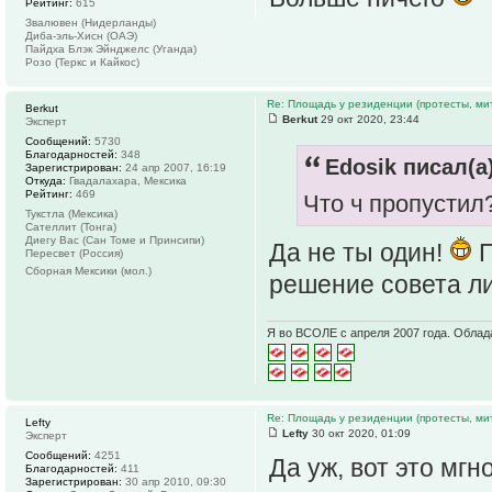
Рейтинг:
615
Звалювен (Нидерланды)
Диба-эль-Хисн (ОАЭ)
Пайдха Блэк Эйнджелс (Уганда)
Розо (Теркс и Кайкос)
Re: Площадь у резиденции (протесты, мит
Berkut
Berkut
29 окт 2020, 23:44
Эксперт
Сообщений:
5730
Благодарностей:
348
Edosik писал(а)
Зарегистрирован:
24 апр 2007, 16:19
Откуда:
Гвадалахара, Мексика
Рейтинг:
469
Что ч пропустил
Тукстла (Мексика)
Сателлит (Тонга)
Диегу Вас (Сан Томе и Принсипи)
Да не ты один!
П
Пересвет (Россия)
Сборная Мексики (мол.)
решение совета ли
Я во ВСОЛЕ с апреля 2007 года. Облад
Re: Площадь у резиденции (протесты, мит
Lefty
Lefty
30 окт 2020, 01:09
Эксперт
Сообщений:
4251
Да уж, вот это мг
Благодарностей:
411
Зарегистрирован:
30 апр 2010, 09:30