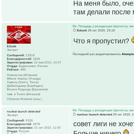
На меня было, оче
там делали после 
Re: Площадь у резиденции (протесты, мит
Edosik
29 окт 2020, 23:19
Что я пропустил?
Edosik
Эксперт
Последний раз редактировалось
Anonym
Сообщений:
12818
Благодарностей:
1826
Зарегистрирован:
22 янв 2010, 14:37
Откуда:
Буденновск, Россия
Рейтинг:
960
Химнастик (Испания)
Мбале Хироус (Уганда)
Хавелу (Ханга, Тонга)
Даймондшир (Барбадос)
Вольта Редонда (Бразилия)
зам. в Тинен (Бельгия)
Сборная Испании (нац.)
Re: Площадь у резиденции (протесты, мит
nuclear launch detected
nuclear launch detected
29 окт 2020, 2
Эксперт
Сообщений:
6336
совет лиги не хоче
Благодарностей:
2978
Зарегистрирован:
21 окт 2010, 11:05
Откуда:
Россия
Больше ничего