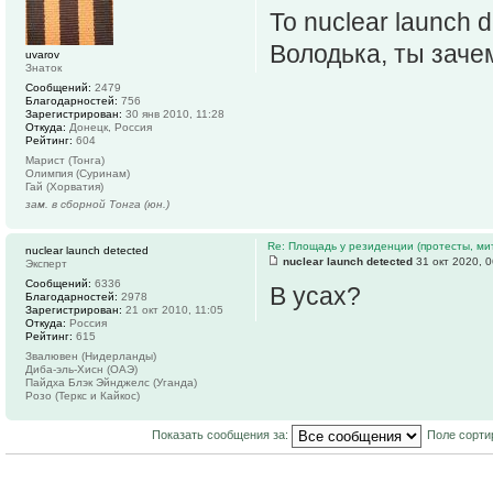
То nuclear launch d
Володька, ты зачем
uvarov
Знаток
Сообщений:
2479
Благодарностей:
756
Зарегистрирован:
30 янв 2010, 11:28
Откуда:
Донецк, Россия
Рейтинг:
604
Марист (Тонга)
Олимпия (Суринам)
Гай (Хорватия)
зам. в сборной Тонга (юн.)
Re: Площадь у резиденции (протесты, мит
nuclear launch detected
nuclear launch detected
31 окт 2020, 0
Эксперт
Сообщений:
6336
В усах?
Благодарностей:
2978
Зарегистрирован:
21 окт 2010, 11:05
Откуда:
Россия
Рейтинг:
615
Звалювен (Нидерланды)
Диба-эль-Хисн (ОАЭ)
Пайдха Блэк Эйнджелс (Уганда)
Розо (Теркс и Кайкос)
Показать сообщения за:
Поле сорти