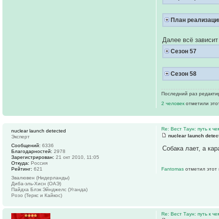
План реализаци
Далее всё зависит
Сезон 57
Сезон 58
Последний раз редакт
2 человек
отметили это
Re: Вест Таун: путь к ч
nuclear launch detected
nuclear launch detec
Эксперт
Сообщений:
6336
Собака лает, а кар
Благодарностей:
2978
Зарегистрирован:
21 окт 2010, 11:05
Откуда:
Россия
Рейтинг:
621
Fantomas
отметил этот 
Звалювен (Нидерланды)
Диба-эль-Хисн (ОАЭ)
Пайдха Блэк Эйнджелс (Уганда)
Розо (Теркс и Кайкос)
Re: Вест Таун: путь к ч