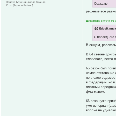
Пайдха Блэк Эйнджелс (Уганда)
Осуждаю
Розо (Теркс и Кайкос)
решение всё равно
Добавлено спустя 56 м
Edosik писа
С последнего 
В общем, рассказы
В 64 сезоне доигр
слабовато, всего 
65 сезон был поин
чемпе отставание 
неплохое седьмое 
в федерации, но в 
плотным середняко
флагманом.
66 сезон уже прин
уже исчерпан (раз
вполне не удивлюс