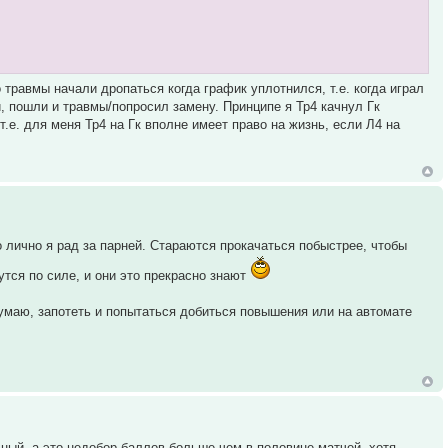
 травмы начали дропаться когда график уплотнился, т.е. когда играл
и, пошли и травмы/попросил замену. Принципе я Тр4 качнул Гк
 т.е. для меня Тр4 на Гк вполне имеет право на жизнь, если Л4 на
 лично я рад за парней. Стараются прокачаться побыстрее, чтобы
утся по силе, и они это прекрасно знают
 думаю, запотеть и попытаться добиться повышения или на автомате
чный, а это недобор баллов больше чем в половине матчей, хотя