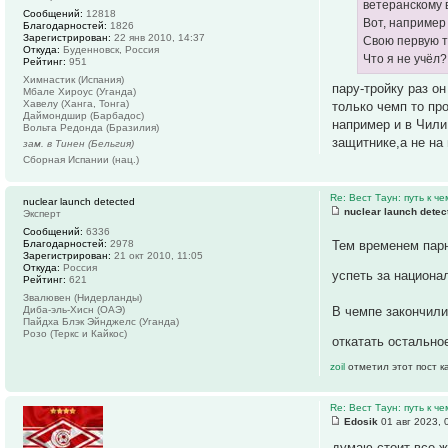
ветеранскому 
Сообщений:
12818
Вот, наприме
Благодарностей:
1826
Зарегистрирован:
22 янв 2010, 14:37
Свою первую тр
Откуда:
Буденновск, Россия
Что я не учёл?
Рейтинг:
951
Химнастик (Испания)
пару-тройку раз о
Мбале Хироус (Уганда)
Хавелу (Ханга, Тонга)
только чемп то пр
Даймондшир (Барбадос)
например и в Чили,
Вольта Редонда (Бразилия)
защитнике,а не на
зам. в Тинен (Бельгия)
Сборная Испании (нац.)
Re: Вест Таун: путь к ч
nuclear launch detected
nuclear launch detec
Эксперт
Сообщений:
6336
Благодарностей:
2978
Тем временем пар
Зарегистрирован:
21 окт 2010, 11:05
Откуда:
Россия
успеть за национа
Рейтинг:
621
Звалювен (Нидерланды)
Диба-эль-Хисн (ОАЭ)
В чемпе закончили
Пайдха Блэк Эйнджелс (Уганда)
Розо (Теркс и Кайкос)
откатать остально
zoil
отметил этот пост к
Re: Вест Таун: путь к ч
Edosik
01 авг 2023, 
думаю стоит все ж