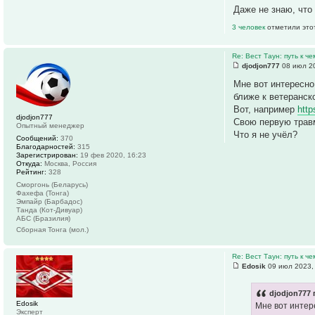
Даже не знаю, что 
3 человек
отметили это
Re: Вест Таун: путь к ч
djodjon777
08 июл 20
Мне вот интересно
ближе к ветеранск
Вот, например
http
djodjon777
Свою первую травм
Опытный менеджер
Что я не учёл?
Сообщений:
370
Благодарностей:
315
Зарегистрирован:
19 фев 2020, 16:23
Откуда:
Москва, Россия
Рейтинг:
328
Сморгонь (Беларусь)
Фахефа (Тонга)
Эмпайр (Барбадос)
Танда (Кот-Дивуар)
АБС (Бразилия)
Сборная Тонга (мол.)
Re: Вест Таун: путь к ч
Edosik
09 июл 2023,
djodjon777 
Edosik
Мне вот интер
Эксперт