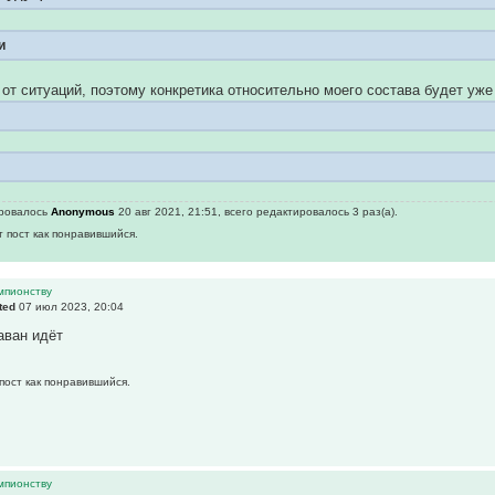
и
 от ситуаций, поэтому конкретика относительно моего состава будет уже
ировалось
Anonymous
20 авг 2021, 21:51, всего редактировалось 3 раз(а).
т пост как понравившийся.
емпионству
ted
07 июл 2023, 20:04
аван идёт
пост как понравившийся.
емпионству