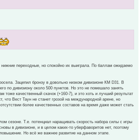
в нижние переходные, но спокойно их выиграла. По баллам ожидаемо
просела. Зацепил бронзу в довольно низком дивизионе КМ D31. В
его по дивизиону около 500 пунктов. Но это не помешало занять
ам тоже качественный скачок (+160-7), и это хоть и лучший результат
кт, что Вест Таун не станет грозой на международной арене, но
отсутствии более качественных составов на время даже может стать
лом сезоне. Т.е. потенциал наращивать скорость набора силы с игры
сновы в дивизионе, и в целом каких-то уберфаворитов нет, поэтому
 повышение. Но всё же важнее развитие на данном этапе.