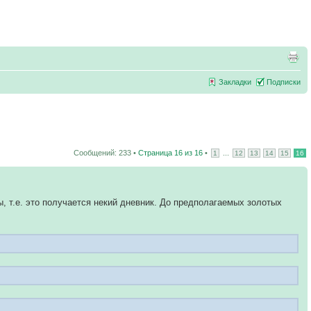
Закладки
Подписки
Сообщений: 233 •
Страница
16
из
16
•
...
1
12
13
14
15
16
, т.е. это получается некий дневник. До предполагаемых золотых