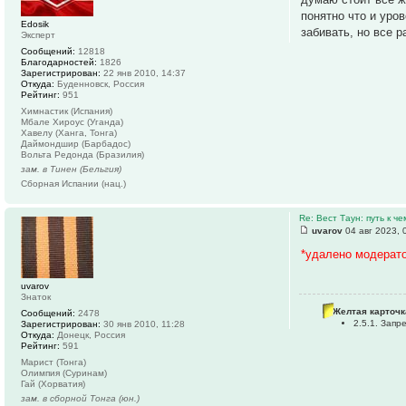
понятно что и уро
Edosik
забивать, но все 
Эксперт
Сообщений:
12818
Благодарностей:
1826
Зарегистрирован:
22 янв 2010, 14:37
Откуда:
Буденновск, Россия
Рейтинг:
951
Химнастик (Испания)
Мбале Хироус (Уганда)
Хавелу (Ханга, Тонга)
Даймондшир (Барбадос)
Вольта Редонда (Бразилия)
зам. в Тинен (Бельгия)
Сборная Испании (нац.)
Re: Вест Таун: путь к ч
uvarov
04 авг 2023, 
*удалено модерат
uvarov
Знаток
Желтая карточк
Сообщений:
2478
2.5.1. Зап
Зарегистрирован:
30 янв 2010, 11:28
Откуда:
Донецк, Россия
Рейтинг:
591
Марист (Тонга)
Олимпия (Суринам)
Гай (Хорватия)
зам. в сборной Тонга (юн.)