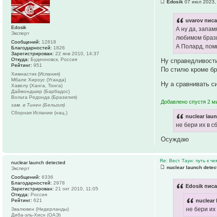
Edosik
07 июл 2023,
uvarov писа
Edosik
А ну да, запа
Эксперт
любимом брази
Сообщений:
12818
А Полард, пом
Благодарностей:
1826
Зарегистрирован:
22 янв 2010, 14:37
Откуда:
Буденновск, Россия
Ну справедливости
Рейтинг:
951
По стилю кроме бр
Химнастик (Испания)
Мбале Хироус (Уганда)
Ну а сравнивать с
Хавелу (Ханга, Тонга)
Даймондшир (Барбадос)
Вольта Редонда (Бразилия)
Добавлено спустя 2 м
зам. в Тинен (Бельгия)
Сборная Испании (нац.)
nuclear lau
не бери их в с
Осуждаю
Re: Вест Таун: путь к ч
nuclear launch detected
nuclear launch detec
Эксперт
Сообщений:
6336
Благодарностей:
2978
Edosik писа
Зарегистрирован:
21 окт 2010, 11:05
Откуда:
Россия
Рейтинг:
621
nuclear
не бери их
Звалювен (Нидерланды)
Диба-эль-Хисн (ОАЭ)