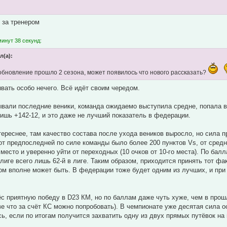
 за тренером
инут 38 секунд:
л(а):
обновление прошло 2 сезона, может появилось что нового рассказать?
вать особо нечего. Всё идёт своим чередом.
ывали последние веники, команда ожидаемо выступила средне, попала 
лишь +142-12, и это даже не лучший показатель в федерации.
тереснее, там качество состава после ухода веников выросло, но сила 
от предпоследней по силе команды было более 200 пунктов Vs, от средн
место и уверенно уйти от переходных (10 очков от 10-го места). По балл
лиге всего лишь 62-й в лиге. Таким образом, приходится принять тот фа
м вполне может быть. В федерации тоже будет одним из лучших, и при 
ёс приятную победу в D23 КМ, но по баллам даже чуть хуже, чем в прош
ве что за счёт КС можно попробовать). В чемпионате уже десятая сила о
ь, если по итогам получится захватить одну из двух прямых путёвок на