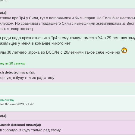
 21:38
л(а):
мятовал про Тр4 у Сили, тут я погорячился и был неправ. Но Сили был настол
льском. Но сравнивать тогдашнего Сили с нынешними экземплярами из Вест-Т
нится, спартаковец.
 ради надо признаться что Тр4 я ему качнул вместо У4 в 29 лет, поэтом
азильцев у меня в команде никого нет
илы 30 летнего игрока во ВСОЛе с 20летними такое себе конечно
инуты 20 секунд:
nch detected писал(а):
борную, я буду только рад этому.
емпионству
ted
07 июл 2023, 21:47
л(а):
 launch detected писал(а):
 в сборную, я буду только рад этому.