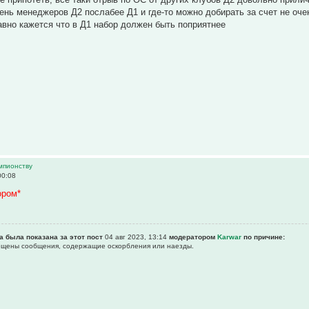
вень менеджеров Д2 послабее Д1 и где-то можно добирать за счет не оче
равно кажется что в Д1 набор должен быть поприятнее
емпионству
00:08
ором*
а была показана за этот пост
04 авг 2023, 13:14
модератором
Karwar
по причине:
рещены сообщения, содержащие оскоpбления или наезды.