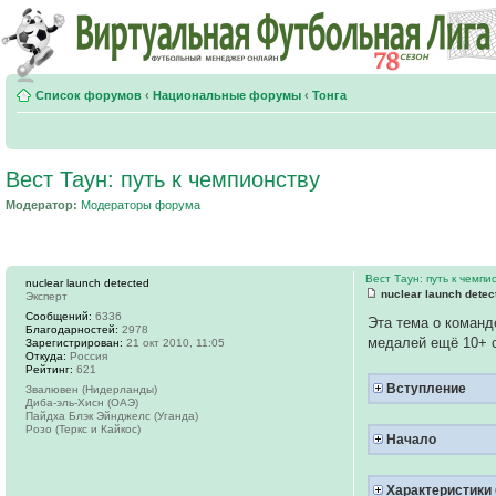
Список форумов
‹
Национальные форумы
‹
Тонга
Вест Таун: путь к чемпионству
Модератор:
Модераторы форума
Вест Таун: путь к чемпи
nuclear launch detected
nuclear launch detec
Эксперт
Сообщений:
6336
Эта тема о коман
Благодарностей:
2978
медалей ещё 10+ с
Зарегистрирован:
21 окт 2010, 11:05
Откуда:
Россия
Рейтинг:
621
Вступление
Звалювен (Нидерланды)
Диба-эль-Хисн (ОАЭ)
Пайдха Блэк Эйнджелс (Уганда)
Розо (Теркс и Кайкос)
Начало
Характеристики