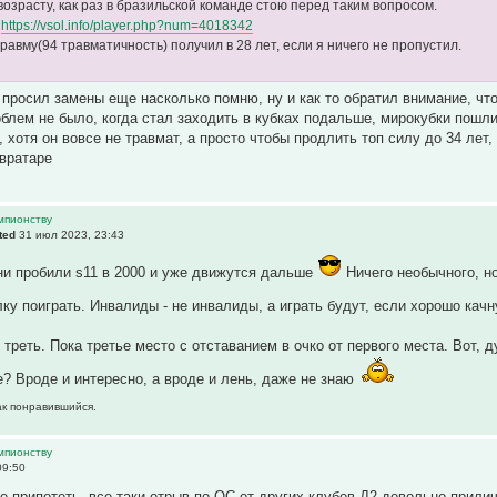
возрасту, как раз в бразильской команде стою перед таким вопросом.
р
https://vsol.info/player.php?num=4018342
авму(94 травматичность) получил в 28 лет, если я ничего не пропустил.
н просил замены еще насколько помню, ну и как то обратил внимание, что
облем не было, когда стал заходить в кубках подальше, мирокубки пошл
 хотя он вовсе не травмат, а просто чтобы продлить топ силу до 34 лет,
 вратаре
емпионству
ted
31 июл 2023, 23:43
ни пробили s11 в 2000 и уже движутся дальше
Ничего необычного, но
лку поиграть. Инвалиды - не инвалиды, а играть будут, если хорошо качн
 треть. Пока третье место с отставанием в очко от первого места. Вот,
е? Вроде и интересно, а вроде и лень, даже не знаю
ак понравившийся.
емпионству
09:50
е припотеть, все таки отрыв по ОС от других клубов Д2 довольно прили