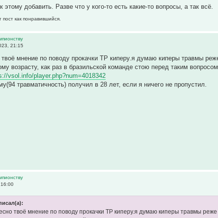
к этому добавить. Разве что у кого-то есть какие-то вопросы, а так всё.
т пост как понравившийся.
емпионству
23, 21:15
 твоё мнение по поводу прокачки ТР киперу.я думаю киперы травмы реж
ому возрасту, как раз в бразильской команде стою перед таким вопросом
s://vsol.info/player.php?num=4018342
у(94 травматичность) получил в 28 лет, если я ничего не пропустил.
емпионству
 16:00
писал(а):
есно твоё мнение по поводу прокачки ТР киперу.я думаю киперы травмы реже 