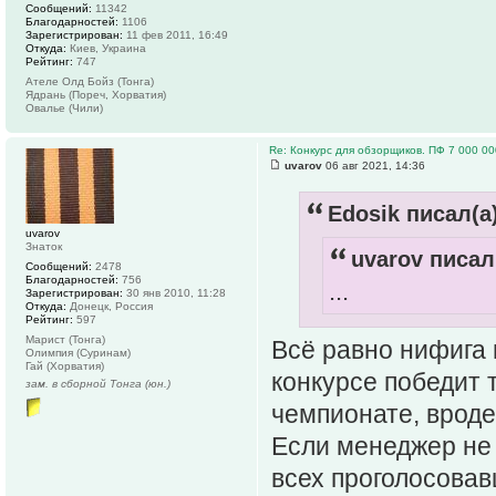
Сообщений:
11342
Благодарностей:
1106
Зарегистрирован:
11 фев 2011, 16:49
Откуда:
Киев, Украина
Рейтинг:
747
Ателе Олд Бойз (Тонга)
Ядрань (Пореч, Хорватия)
Овалье (Чили)
Re: Конкурс для обзорщиков. ПФ 7 000 00
uvarov
06 авг 2021, 14:36
Edosik писал(а)
uvarov
Знаток
uvarov писал
Сообщений:
2478
Благодарностей:
756
...
Зарегистрирован:
30 янв 2010, 11:28
Откуда:
Донецк, Россия
Рейтинг:
597
Марист (Тонга)
Всё равно нифига 
Олимпия (Суринам)
Гай (Хорватия)
конкурсе победит т
зам. в сборной Тонга (юн.)
чемпионате, вроде
Если менеджер не 
всех проголосовав