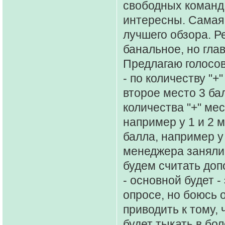
свободных команд,
интересны. Самая
лучшего обзора. Р
банальное, но гла
Предлагаю голосов
- по количеству "+
второе место 3 ба
количества "+" ме
например у 1 и 2 м
балла, например у
менеджера заняли 1
будем считать до
- основной будет 
опросе, но боюсь
приводить к тому,
будет тыкать в бо