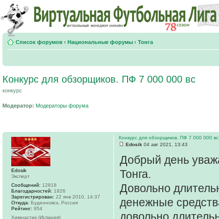
Список форумов
‹
Национальные форумы
‹
Тонга
Конкурс для обзорщиков. ПФ 7 000 000 вс
конкурс
Модератор:
Модераторы форума
Конкурс для обзорщиков. ПФ 7 000 000 вс
Edosik
04 авг 2021, 13:43
Добрый день ува
Edosik
Тонга.
Эксперт
Довольно длитель
Сообщений:
12818
Благодарностей:
1826
Зарегистрирован:
22 янв 2010, 14:37
денежные средства
Откуда:
Буденновск, Россия
Рейтинг:
954
довольно длительн
Химнастик (Испания)