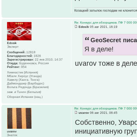
Козацкий затылок господам не клонится
Re: Конкурс для обзорщиков. ПФ 7 000 00
Edosik
05 авг 2021, 16:19
GeoSecret писа
Edosik
Эксперт
Я в деле!
Сообщений:
12818
Благодарностей:
1826
Зарегистрирован:
22 янв 2010, 14:37
uvarov тоже в дел
Откуда:
Буденновск, Россия
Рейтинг:
954
Химнастик (Испания)
Мбале Хироус (Уганда)
Хавелу (Ханга, Тонга)
Даймондшир (Барбадос)
Вольта Редонда (Бразилия)
зам. в Тинен (Бельгия)
Сборная Испании (нац.)
Re: Конкурс для обзорщиков. ПФ 7 000 00
uvarov
06 авг 2021, 06:45
Собственно, Уваро
инициативную груп
uvarov
Знаток