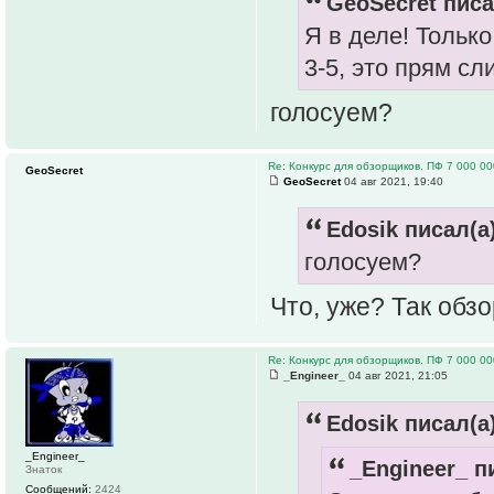
GeoSecret писа
Я в деле! Только
3-5, это прям с
голосуем?
Re: Конкурс для обзорщиков. ПФ 7 000 00
GeoSecret
GeoSecret
04 авг 2021, 19:40
Edosik писал(а)
голосуем?
Что, уже? Так обз
Re: Конкурс для обзорщиков. ПФ 7 000 00
_Engineer_
04 авг 2021, 21:05
Edosik писал(а)
_Engineer_
_Engineer_ п
Знаток
Сообщений:
2424