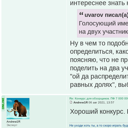
интереснее знать 
uvarov писал(а)
Голосующий имее
на двух участник
Ну в чем то подоб
определиться, как
поясняю, что не п
поделить на два уч
"ой да распредели
равных долях", вы
Re: Конкурс для обзорщиков. ПФ 7 000 00
Andrew1R
06 авг 2021, 13:57
Хороший конкурс. 
Andrew1R
Эксперт
Не уходи хоть ты, а то скоро играть буде