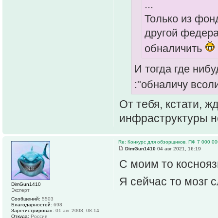
...
Только из фон
другой федера
обналичить
И тогда где ниб
:"обналичу всол
От тебя, кстати, 
инфраструктуры н
Re: Конкурс для обзорщиков. ПФ 7 000 00
DimGun1410
04 авг 2021, 16:19
С моим то коснояз
Я сейчас то мозг 
DimGun1410
Эксперт
Сообщений:
5503
Благодарностей:
698
Зарегистрирован:
01 авг 2008, 08:14
Откуда:
Россия