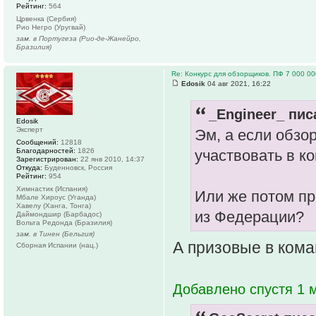
Рейтинг:
564
Црвенка (Сербия)
Рио Негро (Уругвай)
зам. в Португеза (Рио-де-Жанейро,
Бразилия)
Re: Конкурс для обзорщиков. ПФ 7 000 00
Edosik
04 авг 2021, 16:22
_Engineer_ пис
Edosik
Эксперт
Эм, а если обзо
Сообщений:
12818
Благодарностей:
1826
участвовать в к
Зарегистрирован:
22 янв 2010, 14:37
Откуда:
Буденновск, Россия
Рейтинг:
954
Химнастик (Испания)
Или же потом про
Мбале Хироус (Уганда)
Хавелу (Ханга, Тонга)
из Федерации?
Даймондшир (Барбадос)
Вольта Редонда (Бразилия)
зам. в Тинен (Бельгия)
А призовые в кома
Сборная Испании (нац.)
Добавлено спустя 1 м