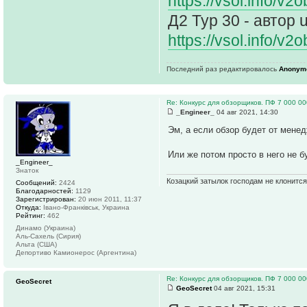
https://vsol.info/v
Д2 Тур 30 - автор 
https://vsol.info/v
Последний раз редактировалось
Anonym
Re: Конкурс для обзорщиков. ПФ 7 000 00
_Engineer_
04 авг 2021, 14:30
Эм, а если обзор будет от мене
Или же потом просто в него не б
_Engineer_
Знаток
Козацкий затылок господам не клонится
Сообщений:
2424
Благодарностей:
1129
Зарегистрирован:
20 июн 2011, 11:37
Откуда:
Івано-Франківськ, Украина
Рейтинг:
462
Динамо (Украина)
Аль-Сахель (Сирия)
Альта (США)
Депортиво Камионерос (Аргентина)
Re: Конкурс для обзорщиков. ПФ 7 000 00
GeoSecret
GeoSecret
04 авг 2021, 15:31