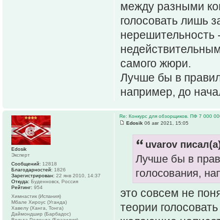
между разными ко
голосовать лишь за
нерешительность -
недействительным,
самого жюри.
Лучше бы в правил
например, до нача
Re: Конкурс для обзорщиков. ПФ 7 000 00
Edosik
06 авг 2021, 15:05
uvarov писал(а)
Edosik
Эксперт
Лучше бы в прав
Сообщений:
12818
Благодарностей:
1826
голосования, на
Зарегистрирован:
22 янв 2010, 14:37
Откуда:
Буденновск, Россия
Рейтинг:
954
это совсем не пон
Химнастик (Испания)
Мбале Хироус (Уганда)
теории голосовать
Хавелу (Ханга, Тонга)
Даймондшир (Барбадос)
Вольта Редонда (Бразилия)