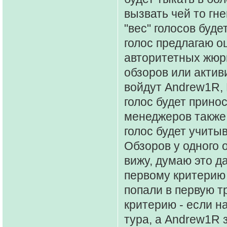
вызвать чей то гн
"вес" голосов буд
голос предлагаю о
авторитетных жюр
обзоров или актив
войдут Andrew1R, D
голос будет прино
менеджеров также 
голос будет учиты
Обзоров у одного 
вижу, думаю это д
первому критерию 
попали в первую т
критерию - если н
тура, а Andrew1R з