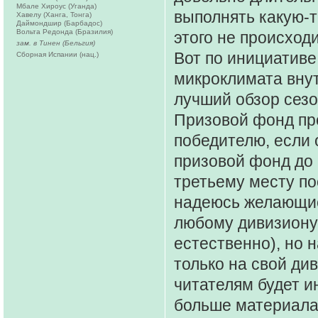
Мбале Хироус (Уганда)
выполнять какую-
Хавелу (Ханга, Тонга)
Даймондшир (Барбадос)
Вольта Редонда (Бразилия)
этого не происход
зам. в Тинен (Бельгия)
Вот по инициативе
Сборная Испании (нац.)
микроклимата вну
лучший обзор сезо
Призовой фонд пре
победителю, если 
призовой фонд до 7
третьему месту по
надеюсь желающие 
любому дивизиону 
естественно), но 
только на свой див
читателям будет ин
больше материала 