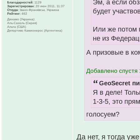
Эм, а если об
Благодарностей:
1129
Зарегистрирован:
20 июн 2011, 11:37
будет участво
Откуда:
Івано-Франківськ, Украина
Рейтинг:
462
Динамо (Украина)
Аль-Сахель (Сирия)
Альта (США)
Или же потом п
Депортиво Камионерос (Аргентина)
не из Федерац
А призовые в ко
Добавлено спустя 
GeoSecret пи
Я в деле! Толь
1-3-5, это пря
голосуем?
Да нет, я тогда уж