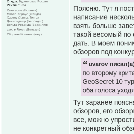
Откуда:
Буденновск, Россия
Рейтинг:
954
Поясню. Тут я пос
Химнастик (Испания)
Мбале Хироус (Уганда)
написание несколь
Хавелу (Ханга, Тонга)
Даймондшир (Барбадос)
взять больше завет
Вольта Редонда (Бразилия)
зам. в Тинен (Бельгия)
такой весомый по 
Сборная Испании (нац.)
дать. В моем пон
обзоров под конкур
uvarov писал(а)
по второму крит
GeoSecret 10 тур
оба голоса уход
Тут заранее поясн
обзоров, его обзор
все, можно упрост
не конкретный обз