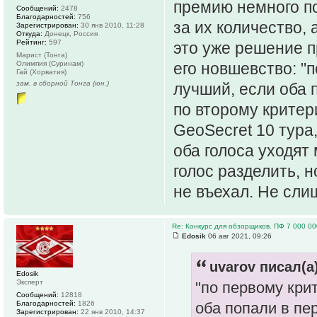
премию немного по
Сообщений:
2478
Благодарностей:
756
за их количество,
Зарегистрирован:
30 янв 2010, 11:28
Откуда:
Донецк, Россия
Рейтинг:
597
это уже решение пр
Марист (Тонга)
Олимпия (Суринам)
его новшевство: "п
Гай (Хорватия)
зам. в сборной Тонга (юн.)
лучший, если оба 
по второму критер
GeoSecret 10 тура,
оба голоса уходят
голос разделить, н
не въехал. Не сли
Re: Конкурс для обзорщиков. ПФ 7 000 00
Edosik
06 авг 2021, 09:26
uvarov писал(а)
Edosik
Эксперт
"по первому крит
Сообщений:
12818
Благодарностей:
1826
оба попали в пе
Зарегистрирован:
22 янв 2010, 14:37