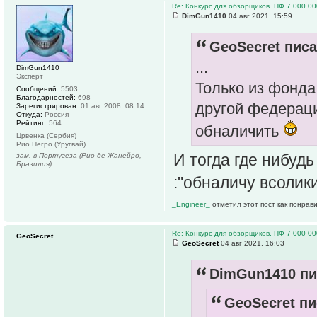
Re: Конкурс для обзорщиков. ПФ 7 000 00
DimGun1410
04 авг 2021, 15:59
GeoSecret писа
...
DimGun1410
Эксперт
Только из фонда
Сообщений:
5503
Благодарностей:
698
другой федераци
Зарегистрирован:
01 авг 2008, 08:14
Откуда:
Россия
Рейтинг:
564
обналичить
Црвенка (Сербия)
Рио Негро (Уругвай)
И тогда где нибуд
зам. в Португеза (Рио-де-Жанейро,
Бразилия)
:"обналичу всолик
_Engineer_
отметил этот пост как понрав
Re: Конкурс для обзорщиков. ПФ 7 000 00
GeoSecret
GeoSecret
04 авг 2021, 16:03
DimGun1410 пи
GeoSecret пи