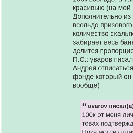
красивыю (на мой в
Дополнительно из
всольдо призового
количество скальпо
забирает весь бан
делится пропорци
П.С.: уваров писал
Андрея отписаться
фонде который он 
вообще)
uvarov писал(а)
100к от меня ли
товах подтверж
Пока могли отли