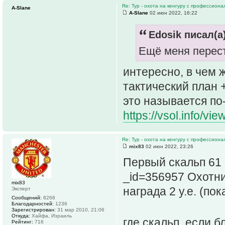
Re: Тур - охота на кенгуру с профессион
A-Slane
A-Slane
02 июн 2022, 16:22
Edosik писал(а)
Ещё меня перес
интересно, в чем 
тактический план 
это называется по
https://vsol.info/vi
Re: Тур - охота на кенгуру с профессион
mix83
02 июн 2022, 23:26
Первый скальп 61
_id=356957 Охотни
mix83
награда 2 у.е. (по
Эксперт
Сообщений:
8268
Благодарностей:
1236
Зарегистрирован:
31 мар 2010, 21:06
Откуда:
Хайфа, Израиль
где скальп, если
Рейтинг:
716