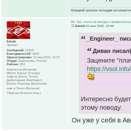
Козацкий затылок господам не клонится
Re: Тур - охота на кенгуру с профессион
Edosik
01 июн 2022, 10:46
_Engineer_ пис
Edosik
Эксперт
Диван писал(
Сообщений:
12818
Благодарностей:
1825
Зарегистрирован:
22 янв 2010, 14:37
Зацените "пла
Откуда:
Буденновск, Россия
Рейтинг:
951
https://vsol.in
Химнастик (Испания)
Мбале Хироус (Уганда)
Хавелу (Ханга, Тонга)
Даймондшир (Барбадос)
Вольта Редонда (Бразилия)
зам. в Тинен (Бельгия)
Сборная Испании (нац.)
Интересно будет
этому поводу.
Он уже у себя в А