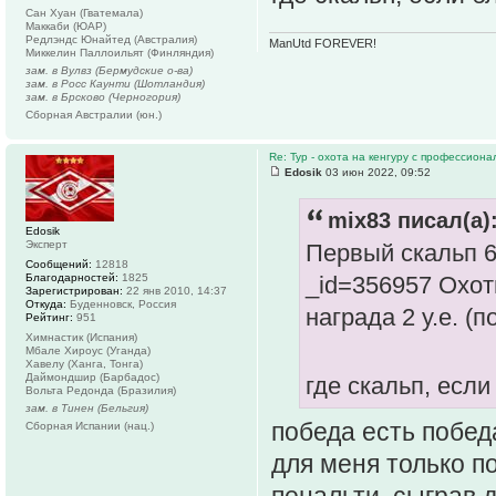
Сан Хуан (Гватемала)
Маккаби (ЮАР)
Редлэндс Юнайтед (Австралия)
ManUtd FOREVER!
Миккелин Паллоильят (Финляндия)
зам. в Вулвз (Бермудские о-ва)
зам. в Росс Каунти (Шотландия)
зам. в Брсково (Черногория)
Сборная Австралии (юн.)
Re: Тур - охота на кенгуру с профессион
Edosik
03 июн 2022, 09:52
mix83 писал(а)
Edosik
Эксперт
Первый скальп 
Сообщений:
12818
Благодарностей:
1825
_id=356957 Охот
Зарегистрирован:
22 янв 2010, 14:37
Откуда:
Буденновск, Россия
награда 2 у.е. (
Рейтинг:
951
Химнастик (Испания)
Мбале Хироус (Уганда)
Хавелу (Ханга, Тонга)
Даймондшир (Барбадос)
где скальп, есл
Вольта Редонда (Бразилия)
зам. в Тинен (Бельгия)
победа есть победа
Сборная Испании (нац.)
для меня только п
пенальти, сыграв 