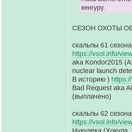
кенгуру.
СЕЗОН ОХОТЫ О
скальпы 61 сезона
https://vsol.info/v
aka Kondor2015 (Ах
nuclear launch det
В историю )
https:
Bad Request aka Ai
(выплачено)
скальпы 62 сезона
https://vsol.info/vi
Нукулека (Хокула,