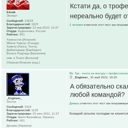
Кстати да, о троф
Edosik
нереально будет 
Эксперт
Сообщений:
12818
Благодарностей:
1825
2 человек
отметили этот пост как понрав
Зарегистрирован:
22 янв 2010, 14:37
Откуда:
Буденновск, Россия
Рейтинг:
951
Химнастик (Испания)
Мбале Хироус (Уганда)
Хавелу (Ханга, Тонга)
Даймондшир (Барбадос)
Вольта Редонда (Бразилия)
зам. в Тинен (Бельгия)
Сборная Испании (нац.)
Re: Тур - охота на кенгуру с профессион
_Engineer_
31 май 2022, 16:20
А обязательно ска
любой командой?
_Engineer_
Знаток
Димаш
отметил этот пост как понравивши
Сообщений:
2424
Благодарностей:
1129
Козацкий затылок господам не клонится
Зарегистрирован:
20 июн 2011, 11:37
Откуда:
Івано-Франківськ, Украина
Рейтинг:
461
Динамо (Украина)