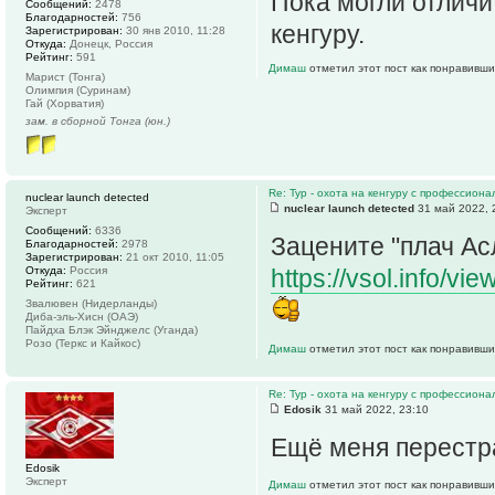
Пока могли отличи
Сообщений:
2478
Благодарностей:
756
кенгуру.
Зарегистрирован:
30 янв 2010, 11:28
Откуда:
Донецк, Россия
Рейтинг:
591
Димаш
отметил этот пост как понравивши
Марист (Тонга)
Олимпия (Суринам)
Гай (Хорватия)
зам. в сборной Тонга (юн.)
Re: Тур - охота на кенгуру с профессион
nuclear launch detected
nuclear launch detected
31 май 2022, 
Эксперт
Сообщений:
6336
Зацените "плач А
Благодарностей:
2978
Зарегистрирован:
21 окт 2010, 11:05
Откуда:
Россия
https://vsol.info/v
Рейтинг:
621
Звалювен (Нидерланды)
Диба-эль-Хисн (ОАЭ)
Пайдха Блэк Эйнджелс (Уганда)
Розо (Теркс и Кайкос)
Димаш
отметил этот пост как понравивши
Re: Тур - охота на кенгуру с профессион
Edosik
31 май 2022, 23:10
Ещё меня перестр
Edosik
Эксперт
Димаш
отметил этот пост как понравивши