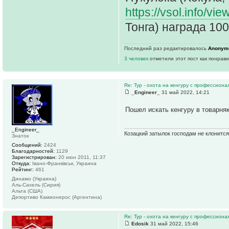
https://vsol.info/vi
Тонга) награда 10
Последний раз редактировалось
Anonym
3 человек
отметили этот пост как понрав
Re: Тур - охота на кенгуру с профессион
_Engineer_
31 май 2022, 14:21
Пошел искать кенгуру в товарня
_Engineer_
Козацкий затылок господам не клонится
Знаток
Сообщений:
2424
Благодарностей:
1129
Зарегистрирован:
20 июн 2011, 11:37
Откуда:
Івано-Франківськ, Украина
Рейтинг:
461
Динамо (Украина)
Аль-Сахель (Сирия)
Альта (США)
Депортиво Камионерос (Аргентина)
Re: Тур - охота на кенгуру с профессион
Edosik
31 май 2022, 15:46