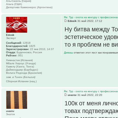
Аль-Сахель (Сирия)
Альта (США)
Депортиво Камионерос (Аргентина)
Re: Тур - охота на кенгуру с профессион
Edosik
31 май 2022, 17:12
Ну битва между То
Edosik
эстетическое удов
Эксперт
то я проблем не ви
Сообщений:
12818
Благодарностей:
1825
Зарегистрирован:
22 янв 2010, 14:37
Откуда:
Буденновск, Россия
Димаш
отметил этот пост как понравивши
Рейтинг:
951
Химнастик (Испания)
Мбале Хироус (Уганда)
Хавелу (Ханга, Тонга)
Даймондшир (Барбадос)
Вольта Редонда (Бразилия)
зам. в Тинен (Бельгия)
Сборная Испании (нац.)
Re: Тур - охота на кенгуру с профессион
uvarov
31 май 2022, 22:20
100к от меня личн
товах подтвержда
uvarov
Знаток