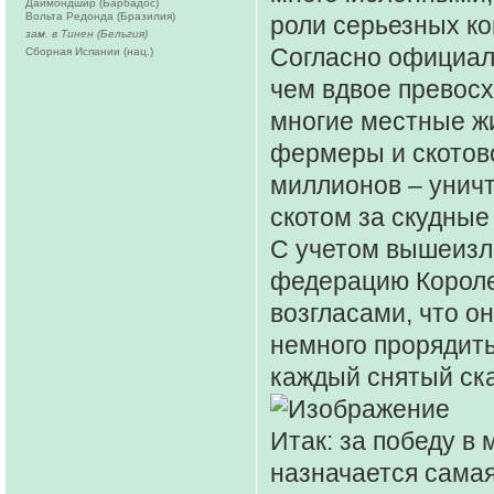
Даймондшир (Барбадос)
Вольта Редонда (Бразилия)
роли серьезных к
зам. в Тинен (Бельгия)
Согласно официаль
Сборная Испании (нац.)
чем вдвое превосх
многие местные жи
фермеры и скотово
миллионов – унич
скотом за скудные
С учетом вышеизло
федерацию Короле
возгласами, что о
немного прорядить
каждый снятый ск
Итак: за победу в
назначается самая