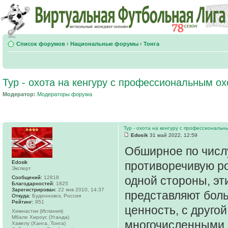
Список форумов
‹
Национальные форумы
‹
Тонга
Тур - охота на кенгуру с профессиональным о
Модератор:
Модераторы форума
Тур - охота на кенгуру с профессиональн
Edosik
31 май 2022, 12:59
Обширное по числу
Edosik
противоречивую ро
Эксперт
одной стороны, эт
Сообщений:
12818
Благодарностей:
1825
Зарегистрирован:
22 янв 2010, 14:37
представляют боль
Откуда:
Буденновск, Россия
Рейтинг:
951
ценность, с другой
Химнастик (Испания)
Мбале Хироус (Уганда)
многочисленными, 
Хавелу (Ханга, Тонга)