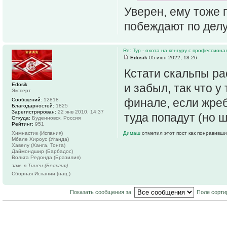
Уверен, ему тоже п
побеждают по делу
Re: Тур - охота на кенгуру с профессион
Edosik
05 июн 2022, 18:26
Кстати скальпы ра
Edosik
и забыл, так что 
Эксперт
финале, если жреб
Сообщений:
12818
Благодарностей:
1825
Зарегистрирован:
22 янв 2010, 14:37
туда попадут (но 
Откуда:
Буденновск, Россия
Рейтинг:
951
Химнастик (Испания)
Димаш
отметил этот пост как понравивши
Мбале Хироус (Уганда)
Хавелу (Ханга, Тонга)
Даймондшир (Барбадос)
Вольта Редонда (Бразилия)
зам. в Тинен (Бельгия)
Сборная Испании (нац.)
Показать сообщения за:
Поле сорти