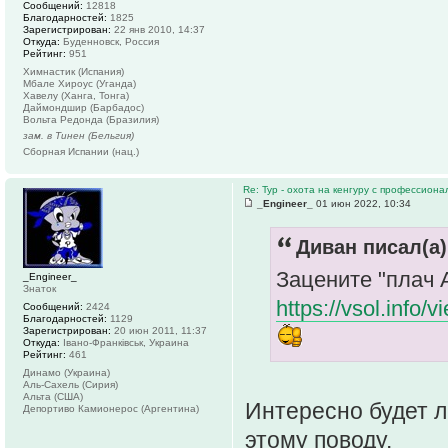
Сообщений:
12818
Благодарностей:
1825
Зарегистрирован:
22 янв 2010, 14:37
Откуда:
Буденновск, Россия
Рейтинг:
951
Химнастик (Испания)
Мбале Хироус (Уганда)
Хавелу (Ханга, Тонга)
Даймондшир (Барбадос)
Вольта Редонда (Бразилия)
зам. в Тинен (Бельгия)
Сборная Испании (нац.)
Re: Тур - охота на кенгуру с профессион
_Engineer_
01 июн 2022, 10:34
Диван писал(а)
Зацените "плач
_Engineer_
Знаток
https://vsol.info
Сообщений:
2424
Благодарностей:
1129
Зарегистрирован:
20 июн 2011, 11:37
Откуда:
Івано-Франківськ, Украина
Рейтинг:
461
Динамо (Украина)
Аль-Сахель (Сирия)
Альта (США)
Интересно будет л
Депортиво Камионерос (Аргентина)
этому поводу.