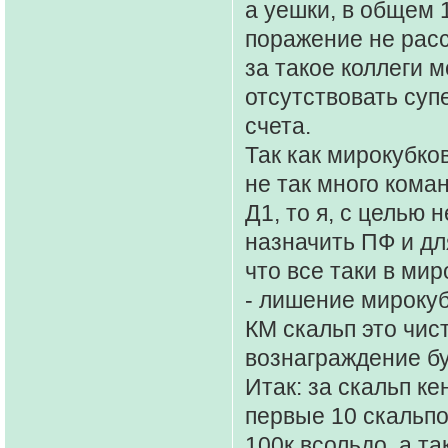
а уешки, в общем 1
поражение не расс
за такое коллеги м
отсутствовать суп
счета.
Так как мирокубко
не так много кома
Д1, то я, с целью
назначить ПФ и дл
что все таки в мир
- лишение мирокуб
КМ скальп это чис
вознаграждение бу
Итак: за скальп ке
первые 10 скальпо
100к всольдо, а т