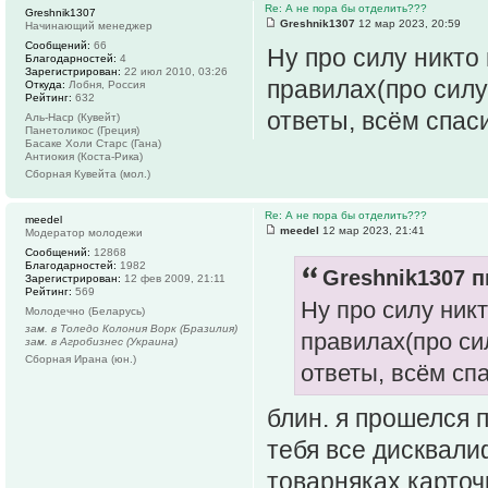
Re: А не пора бы отделить???
Greshnik1307
Greshnik1307
12 мар 2023, 20:59
Начинающий менеджер
Сообщений:
66
Ну про силу никто
Благодарностей:
4
Зарегистрирован:
22 июл 2010, 03:26
правилах(про силу
Откуда:
Лобня, Россия
Рейтинг:
632
ответы, всём спас
Аль-Наср (Кувейт)
Панетоликос (Греция)
Басаке Холи Старс (Гана)
Антиокия (Коста-Рика)
Сборная Кувейта (мол.)
Re: А не пора бы отделить???
meedel
meedel
12 мар 2023, 21:41
Модератор молодежи
Сообщений:
12868
Благодарностей:
1982
Greshnik1307 п
Зарегистрирован:
12 фев 2009, 21:11
Рейтинг:
569
Ну про силу ник
Молодечно (Беларусь)
зам. в Толедо Колония Ворк (Бразилия)
правилах(про си
зам. в Агробизнес (Украина)
Сборная Ирана (юн.)
ответы, всём сп
блин. я прошелся п
тебя все дисквали
товарняках карточк