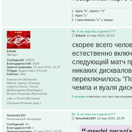
1. Адна "а", замест "о"
2. Адна "с"
3. І прыгожанькі "ь" у канцы.
Re: А не пора бы отделить???
Edosik
12 мар 2023, 22:14
скорее всего чело
Edosik
естественно включе
Эксперт
следующий матч п
Сообщений:
12818
Благодарностей:
1826
Зарегистрирован:
22 янв 2010, 14:37
никаких дисквалов
Откуда:
Буденновск, Россия
Рейтинг:
954
переключилось "По
Химнастик (Испания)
Мбале Хироус (Уганда)
чемпа и вуаля дис
Хавелу (Ханга, Тонга)
Даймондшир (Барбадос)
Вольта Редонда (Бразилия)
3 человек
отметили этот пост как понрав
зам. в Тинен (Бельгия)
Сборная Испании (нац.)
Re: А не пора бы отделить???
Greshnik1307
Greshnik1307
12 мар 2023, 22:55
Начинающий менеджер
Сообщений:
66
Благодарностей:
4
meedel писал(а
Зарегистрирован:
22 июл 2010, 03:26