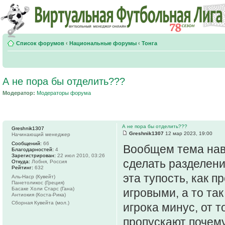
Список форумов
‹
Национальные форумы
‹
Тонга
А не пора бы отделить???
Модератор:
Модераторы форума
А не пора бы отделить???
Greshnik1307
Greshnik1307
12 мар 2023, 19:00
Начинающий менеджер
Сообщений:
66
Вообщем тема наве
Благодарностей:
4
Зарегистрирован:
22 июл 2010, 03:26
сделать разделени
Откуда:
Лобня, Россия
Рейтинг:
632
эта тупость, как 
Аль-Наср (Кувейт)
Панетоликос (Греция)
Басаке Холи Старс (Гана)
игровыми, а то так
Антиокия (Коста-Рика)
Сборная Кувейта (мол.)
игрока минус, от т
пропускают почему 