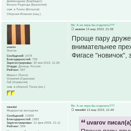
Даймондшир (Барбадос)
Вольта Редонда (Бразилия)
зам. в Тинен (Бельгия)
Сборная Испании (нац.)
Re: А не пора бы отделить???
uvarov
13 мар 2023, 21:38
Проще пару дружес
внимательнее пре
uvarov
Знаток
Фигасе "новичок", 
Сообщений:
2478
Благодарностей:
756
Зарегистрирован:
30 янв 2010, 11:28
Откуда:
Донецк, Россия
Рейтинг:
597
Марист (Тонга)
Олимпия (Суринам)
Гай (Хорватия)
зам. в сборной Тонга (юн.)
Re: А не пора бы отделить???
meedel
meedel
13 мар 2023, 21:49
Модератор молодежи
Сообщений:
12868
Благодарностей:
1982
uvarov писал(а)
Зарегистрирован:
12 фев 2009, 21:11
Рейтинг:
569