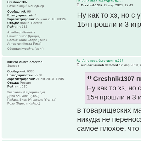
Re: А не пора бы отделить???
Greshnik1307
Greshnik1307
12 мар 2023, 19:43
Начинающий менеджер
Сообщений:
66
Ну как то хз, но с
Благодарностей:
4
Зарегистрирован:
22 июл 2010, 03:26
15ч прошли и 3 игр
Откуда:
Лобня, Россия
Рейтинг:
632
Аль-Наср (Кувейт)
Панетоликос (Греция)
Басаке Холи Старс (Гана)
Антиокия (Коста-Рика)
Сборная Кувейта (мол.)
Re: А не пора бы отделить???
nuclear launch detected
nuclear launch detected
12 мар 2023, 
Эксперт
Сообщений:
6336
Благодарностей:
2978
Greshnik1307 п
Зарегистрирован:
21 окт 2010, 11:05
Откуда:
Россия
Ну как то хз, но
Рейтинг:
615
Звалювен (Нидерланды)
15ч прошли и 3 и
Диба-эль-Хисн (ОАЭ)
Пайдха Блэк Эйнджелс (Уганда)
Розо (Теркс и Кайкос)
в товарищеских ма
никуда не перенос
самое плохое, что