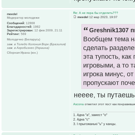
Re: А не пора бы отделить???
meedel
meedel
12 мар 2023, 19:07
Модератор молодежи
Сообщений:
12868
Благодарностей:
1982
Greshnik1307 п
Зарегистрирован:
12 фев 2009, 21:11
Рейтинг:
569
Вообщем тема на
Молодечно (Беларусь)
зам. в Толедо Колония Ворк (Бразилия)
сделать разделе
зам. в Агробизнес (Украина)
Сборная Ирана (юн.)
эта тупость, ка
игровыми, а то т
игрока минус, от
пропускают почем
нееее, ты путаешь
Ascona
отметил этот пост как понравивши
1. Адна "а", замест "о"
2. Адна "с"
3. І прыгожанькі "ь" у канцы.