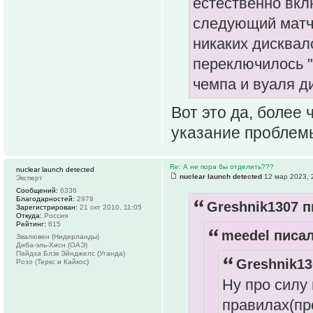
естественно вклю
следующий матч 
никаких дисквал
переключилось "
чемпа и вуаля д
Вот это да, более
указание проблемы
Re: А не пора бы отделить???
nuclear launch detected
nuclear launch detected
12 мар 2023, 
Эксперт
Сообщений:
6336
Благодарностей:
2978
Greshnik1307 п
Зарегистрирован:
21 окт 2010, 11:05
Откуда:
Россия
Рейтинг:
615
meedel писал
Звалювен (Нидерланды)
Диба-эль-Хисн (ОАЭ)
Пайдха Блэк Эйнджелс (Уганда)
Greshnik13
Розо (Теркс и Кайкос)
Ну про силу 
правилах(про