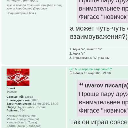
Проще пару друж
Молодечно (Беларусь)
зам. в Толедо Колония Ворк (Бразилия)
внимательнее пр
зам. в Агробизнес (Украина)
Сборная Ирана (юн.)
Фигасе "новичок"
а может чуть-чуть
взаимоуважения?)
1. Адна "а", замест "о"
2. Адна "с"
3. І прыгожанькі "ь" у канцы.
Re: А не пора бы отделить???
Edosik
13 мар 2023, 21:56
uvarov писал(а)
Edosik
Эксперт
Проще пару друж
Сообщений:
12818
Благодарностей:
1826
внимательнее пр
Зарегистрирован:
22 янв 2010, 14:37
Откуда:
Буденновск, Россия
Фигасе "новичок"
Рейтинг:
954
Химнастик (Испания)
Мбале Хироус (Уганда)
Так он играл совс
Хавелу (Ханга, Тонга)
Даймондшир (Барбадос)