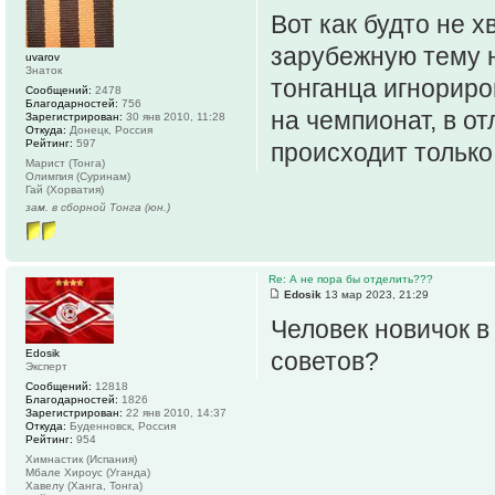
Вот как будто не 
зарубежную тему н
uvarov
Знаток
тонганца игнориро
Сообщений:
2478
Благодарностей:
756
на чемпионат, в от
Зарегистрирован:
30 янв 2010, 11:28
Откуда:
Донецк, Россия
Рейтинг:
597
происходит только
Марист (Тонга)
Олимпия (Суринам)
Гай (Хорватия)
зам. в сборной Тонга (юн.)
Re: А не пора бы отделить???
Edosik
13 мар 2023, 21:29
Человек новичок в
Edosik
советов?
Эксперт
Сообщений:
12818
Благодарностей:
1826
Зарегистрирован:
22 янв 2010, 14:37
Откуда:
Буденновск, Россия
Рейтинг:
954
Химнастик (Испания)
Мбале Хироус (Уганда)
Хавелу (Ханга, Тонга)