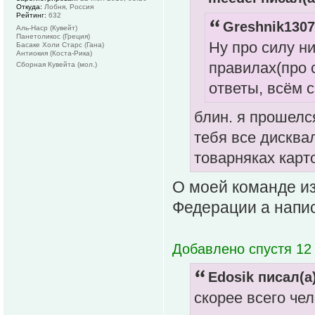
Откуда:
Лобня, Россия
Рейтинг:
632
Greshnik1307
Аль-Наср (Кувейт)
Панетоликос (Греция)
Ну про силу ни
Басаке Холи Старс (Гана)
Антиокия (Коста-Рика)
правилах(про с
Сборная Кувейта (мол.)
ответы, всём 
блин. я прошелся
тебя все дисква
товарняках карто
О моей команде из
Федерации а напис
Добавлено спустя 12
Edosik писал(а)
скорее всего че