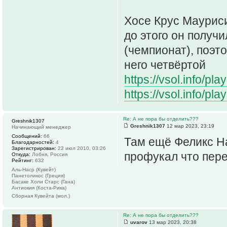
Хосе Крус Мауриси
до этого он получ
(чемпионат), поэт
него четвёртой
https://vsol.info/pla
https://vsol.info/pla
Re: А не пора бы отделить???
Greshnik1307
Greshnik1307
12 мар 2023, 23:19
Начинающий менеджер
Сообщений:
66
Там ещё Феликс На
Благодарностей:
4
Зарегистрирован:
22 июл 2010, 03:26
профукал что пере
Откуда:
Лобня, Россия
Рейтинг:
632
Аль-Наср (Кувейт)
Панетоликос (Греция)
Басаке Холи Старс (Гана)
Антиокия (Коста-Рика)
Сборная Кувейта (мол.)
Re: А не пора бы отделить???
uvarov
13 мар 2023, 20:38