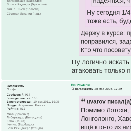
надеяться, 
Даймондшир (Барбадос)
Вольта Редонда (Бразилия)
зам. в Тинен (Бельгия)
Ну сегодня 1/4
Сборная Испании (нац.)
тоже есть, бу
Держу в курсе: 
поправился, зад
Кто что посовет
Ну логично искать
атаковать только 
Re: Флудилка
karapuz1987
karapuz1987
28 мар 2025, 17:29
Профи
Сообщений:
917
Благодарностей:
153
uvarov писал(а)
Зарегистрирован:
10 дек 2011, 16:36
Откуда:
Астрахань, Россия
Помимо Лотохи, 
Рейтинг:
816
Мика (Армения)
Лонголонго, Хаве
Либертадор (Венесуэла)
Ютай (Тонга)
Феникс (Барбадос)
ещё кто-то из ни
Блэк Рейнджерс (Уганда)