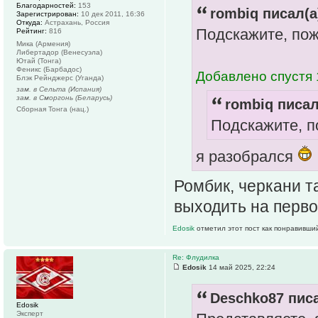
Благодарностей:
153
rombiq писал(а
Зарегистрирован:
10 дек 2011, 16:36
Откуда:
Астрахань, Россия
Подскажите, пож
Рейтинг:
816
Мика (Армения)
Либертадор (Венесуэла)
Ютай (Тонга)
Феникс (Барбадос)
Добавлено спустя 
Блэк Рейнджерс (Уганда)
зам. в Сельта (Испания)
зам. в Сморгонь (Беларусь)
rombiq писал
Сборная Тонга (нац.)
Подскажите, п
я разобрался
Ромбик, черкани т
выходить на перво
Edosik
отметил этот пост как понравивши
Re: Флудилка
Edosik
14 май 2025, 22:24
Deschko87 писа
Edosik
Эксперт