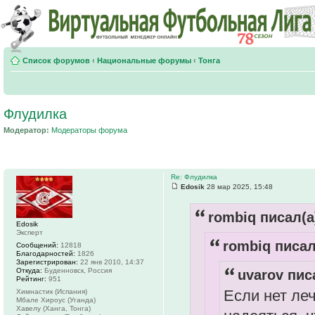
Список форумов
‹
Национальные форумы
‹
Тонга
Флудилка
Модератор:
Модераторы форума
Re: Флудилка
Edosik
28 мар 2025, 15:48
rombiq писал(а
Edosik
Эксперт
rombiq писал
Сообщений:
12818
Благодарностей:
1826
Зарегистрирован:
22 янв 2010, 14:37
Откуда:
Буденновск, Россия
uvarov пис
Рейтинг:
951
Если нет леч
Химнастик (Испания)
Мбале Хироус (Уганда)
Хавелу (Ханга, Тонга)