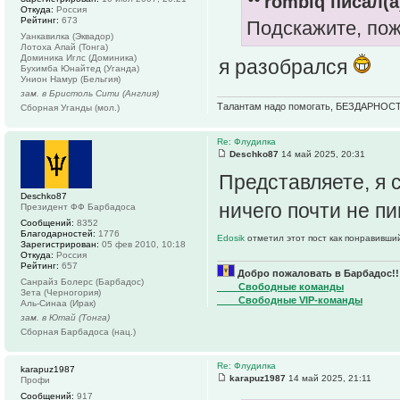
rombiq писал(а
Откуда:
Россия
Рейтинг:
673
Подскажите, пож
Уанкавилка (Эквадор)
Лотоха Апай (Тонга)
Доминика Иглс (Доминика)
я разобрался
Бухимба Юнайтед (Уганда)
Унион Намур (Бельгия)
зам. в Бристоль Сити (Англия)
Талантам надо помогать, БЕЗДАРНОСТ
Сборная Уганды (мол.)
Re: Флудилка
Deschko87
14 май 2025, 20:31
Представляете, я 
Deschko87
ничего почти не пи
Президент ФФ Барбадоса
Сообщений:
8352
Благодарностей:
1776
Edosik
отметил этот пост как понравивши
Зарегистрирован:
05 фев 2010, 10:18
Откуда:
Россия
Рейтинг:
657
Добро пожаловать в Барбадос!!
Санрайз Болерс (Барбадос)
____Свободные команды
Зета (Черногория)
____Свободные VIP-команды
Аль-Синаа (Ирак)
зам. в Ютай (Тонга)
Сборная Барбадоса (нац.)
Re: Флудилка
karapuz1987
karapuz1987
14 май 2025, 21:11
Профи
Сообщений:
917