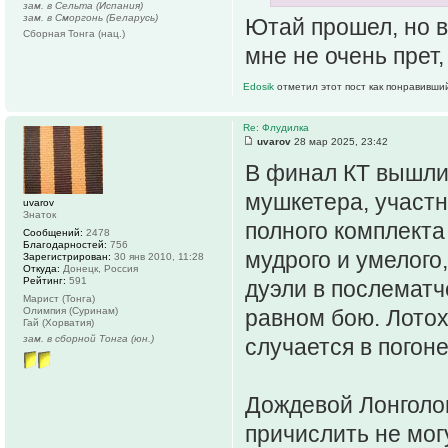
зам. в Сельта (Испания)
зам. в Сморгонь (Беларусь)
Ютай прошел, но в 
Сборная Тонга (нац.)
мне не очень прет,
Edosik
отметил этот пост как понравивши
Re: Флудилка
uvarov
28 мар 2025, 23:42
В финал КТ вышли 
мушкетера, участн
uvarov
Знаток
полного комплекта
Сообщений:
2478
Благодарностей:
756
мудрого и умелого,
Зарегистрирован:
30 янв 2010, 11:28
Откуда:
Донецк, Россия
Рейтинг:
591
дуэли в послематч
Марист (Тонга)
Олимпия (Суринам)
равном бою. Лотох
Гай (Хорватия)
зам. в сборной Тонга (юн.)
случается в погон
Дождевой Лонголо
причислить не могу