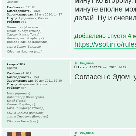
минут ко второму,
Эксперт
минуте вполне мо
Сообщений:
12818
Благодарностей:
1826
Зарегистрирован:
22 янв 2010, 14:37
делай. Ну и очеви
Откуда:
Буденновск, Россия
Рейтинг:
951
Химнастик (Испания)
Мбале Хироус (Уганда)
Добавлено спустя 4 м
Хавелу (Ханга, Тонга)
Даймондшир (Барбадос)
Вольта Редонда (Бразилия)
https://vsol.info/r
зам. в Тинен (Бельгия)
Сборная Испании (нац.)
Re: Флудилка
karapuz1987
karapuz1987
29 мар 2025, 14:29
Профи
Сообщений:
917
Согласен с Эдом, у
Благодарностей:
153
Зарегистрирован:
10 дек 2011, 16:36
Откуда:
Астрахань, Россия
Рейтинг:
816
Мика (Армения)
Либертадор (Венесуэла)
Ютай (Тонга)
Феникс (Барбадос)
Блэк Рейнджерс (Уганда)
зам. в Сельта (Испания)
зам. в Сморгонь (Беларусь)
Сборная Тонга (нац.)
Re: Флудилка