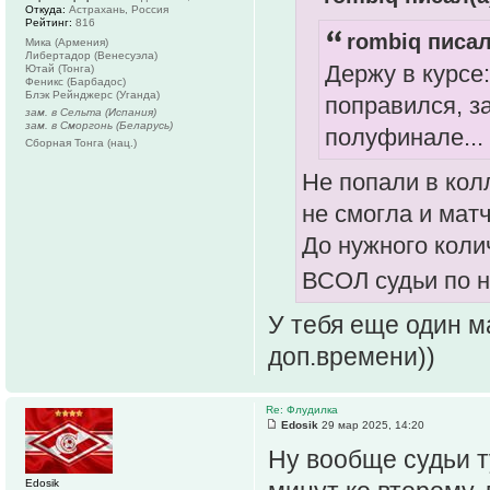
Откуда:
Астрахань, Россия
Рейтинг:
816
rombiq писал
Мика (Армения)
Либертадор (Венесуэла)
Держу в курсе
Ютай (Тонга)
Феникс (Барбадос)
Блэк Рейнджерс (Уганда)
поправился, з
зам. в Сельта (Испания)
зам. в Сморгонь (Беларусь)
полуфинале...
Сборная Тонга (нац.)
Не попали в кол
не смогла и мат
До нужного колич
ВСОЛ судьи по 
У тебя еще один м
доп.времени))
Re: Флудилка
Edosik
29 мар 2025, 14:20
Ну вообще судьи т
Edosik