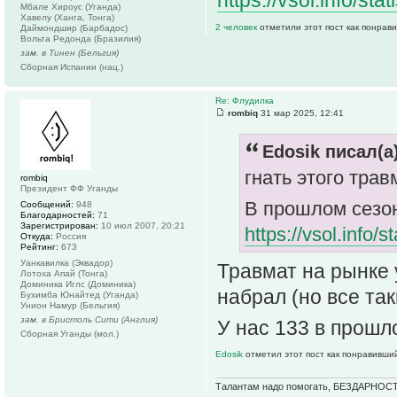
https://vsol.info/sta
Мбале Хироус (Уганда)
Хавелу (Ханга, Тонга)
2 человек
отметили этот пост как понрав
Даймондшир (Барбадос)
Вольта Редонда (Бразилия)
зам. в Тинен (Бельгия)
Сборная Испании (нац.)
Re: Флудилка
rombiq
31 мар 2025, 12:41
Edosik писал(а)
гнать этого трав
rombiq
Президент ФФ Уганды
В прошлом сезон
Сообщений:
948
Благодарностей:
71
Зарегистрирован:
10 июл 2007, 20:21
https://vsol.info/s
Откуда:
Россия
Рейтинг:
673
Уанкавилка (Эквадор)
Травмат на рынке 
Лотоха Апай (Тонга)
Доминика Иглс (Доминика)
набрал (но все так
Бухимба Юнайтед (Уганда)
Унион Намур (Бельгия)
зам. в Бристоль Сити (Англия)
У нас 133 в прош
Сборная Уганды (мол.)
Edosik
отметил этот пост как понравивши
Талантам надо помогать, БЕЗДАРНОСТ