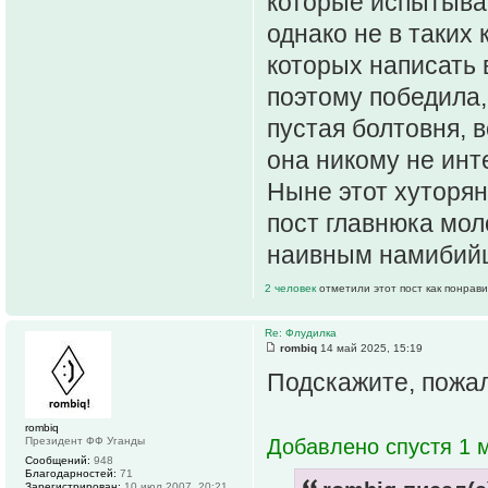
которые испытываю
однако не в таких
которых написать 
поэтому победила,
пустая болтовня, 
она никому не инт
Ныне этот хуторян
пост главнюка мол
наивным намибий
2 человек
отметили этот пост как понрав
Re: Флудилка
rombiq
14 май 2025, 15:19
Подскажите, пожал
rombiq
Президент ФФ Уганды
Добавлено спустя 1 м
Сообщений:
948
Благодарностей:
71
Зарегистрирован:
10 июл 2007, 20:21