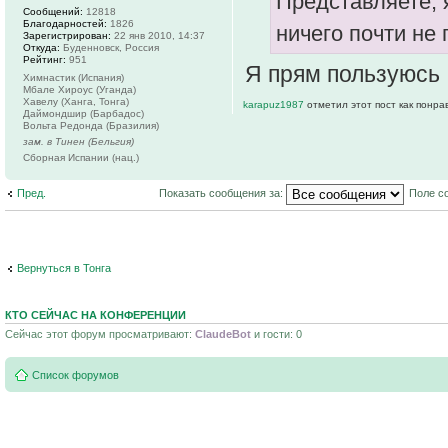
Представляете, 
Сообщений:
12818
Благодарностей:
1826
ничего почти не 
Зарегистрирован:
22 янв 2010, 14:37
Откуда:
Буденновск, Россия
Рейтинг:
951
Я прям пользуюсь
Химнастик (Испания)
Мбале Хироус (Уганда)
Хавелу (Ханга, Тонга)
karapuz1987
отметил этот пост как понра
Даймондшир (Барбадос)
Вольта Редонда (Бразилия)
зам. в Тинен (Бельгия)
Сборная Испании (нац.)
Пред.
Показать сообщения за:
Поле с
Вернуться в Тонга
КТО СЕЙЧАС НА КОНФЕРЕНЦИИ
Сейчас этот форум просматривают:
ClaudeBot
и гости: 0
Список форумов