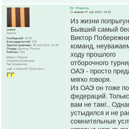
Re: Флудилка
uvarov
07 апр 2025, 19:32
Из жизни попрыгун
Бывший самый бес
uvarov
Знаток
Виктор Побережник
Сообщений:
2478
Благодарностей:
756
команд, неуважаем
Зарегистрирован:
30 янв 2010, 11:28
Откуда:
Донецк, Россия
Рейтинг:
591
ходу прошлого
Марист (Тонга)
Олимпия (Суринам)
отборочного турни
Гай (Хорватия)
зам. в сборной Тонга (юн.)
ОАЭ - просто пред
мягко говоря.
Из ОАЭ он тоже по
федераций. Только
вам не там!.. Одн
устыдился и не ра
сомнительные усл