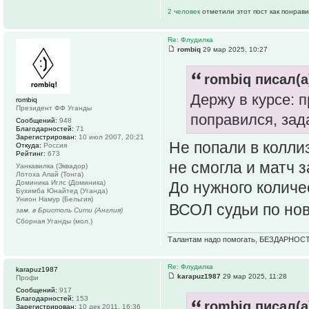
2 человек
отметили этот пост как понрав
Re: Флудилка
rombiq
29 мар 2025, 10:27
rombiq писал(а
Держу в курсе: 
rombiq
Президент ФФ Уганды
поправился, зад
Сообщений:
948
Благодарностей:
71
Зарегистрирован:
10 июл 2007, 20:21
Не попали в колли
Откуда:
Россия
Рейтинг:
673
не смогла и матч 
Уанкавилка (Эквадор)
Лотоха Апай (Тонга)
Доминика Иглс (Доминика)
До нужного количес
Бухимба Юнайтед (Уганда)
Унион Намур (Бельгия)
ВСОЛ судьи по но
зам. в Бристоль Сити (Англия)
Сборная Уганды (мол.)
Талантам надо помогать, БЕЗДАРНОСТ
Re: Флудилка
karapuz1987
karapuz1987
29 мар 2025, 11:28
Профи
Сообщений:
917
Благодарностей:
153
rombiq писал(а
Зарегистрирован:
10 дек 2011, 16:36