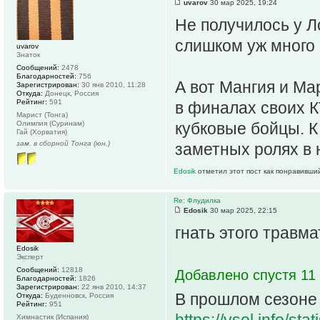
uvarov
30 мар 2025, 19:24
Не получилось у Л
слишком уж много
uvarov
Знаток
Сообщений:
2478
Благодарностей:
756
А вот Мангия и Ма
Зарегистрирован:
30 янв 2010, 11:28
Откуда:
Донецк, Россия
Рейтинг:
591
в финалах своих К
Марист (Тонга)
Олимпия (Суринам)
кубковые бойцы. К
Гай (Хорватия)
зам. в сборной Тонга (юн.)
заметных ролях в 
Edosik
отметил этот пост как понравивши
Re: Флудилка
Edosik
30 мар 2025, 22:15
гнать этого травма
Edosik
Эксперт
Сообщений:
12818
Добавлено спустя 11 
Благодарностей:
1826
Зарегистрирован:
22 янв 2010, 14:37
В прошлом сезоне
Откуда:
Буденновск, Россия
Рейтинг:
951
Химнастик (Испания)