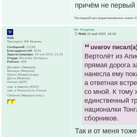
причём не первый 
Последний раз редактировалось uvarov 22
Re: Флудилка
Ridik
22 май 2025, 18:19
Ridik
Президент ФФ Мьянмы
uvarov писал(а)
Сообщений:
12199
Благодарностей:
3034
Вертолёт из Апиф
Зарегистрирован:
26 ноя 2013, 21:25
Откуда:
Могилёв, Беларусь
Рейтинг:
858
прямая дорога з
Дельфин (Эквадор)
Монкаро (Мексика)
нанесла ему пок
Орион (Нидерланды)
Дагон (Мьянма)
а ответная встре
Анегри (ЦАР)
зам. в Амвоти (ЮАР)
со мной. К тому 
зам. в Лонголонго (Тонга)
Сборная Эквадора (нац.)
единственный тр
националки Тонг
сборников.
Так и от меня тоже