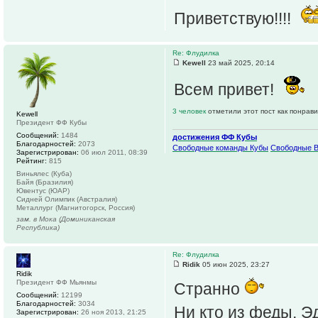
Приветствую!!!!
Re: Флудилка
Kewell
23 май 2025, 20:14
Всем привет!
3 человек
отметили этот пост как понрав
Kewell
Президент ФФ Кубы
Сообщений:
1484
достижения ФФ Кубы
Благодарностей:
2073
Свободные команды Кубы
Свободные 
Зарегистрирован:
06 июл 2011, 08:39
Рейтинг:
815
Виньялес (Куба)
Байя (Бразилия)
Ювентус (ЮАР)
Сидней Олимпик (Австралия)
Металлург (Магнитогорск, Россия)
зам. в Мока (Доминиканская
Республика)
Re: Флудилка
Ridik
05 июн 2025, 23:27
Ridik
Президент ФФ Мьянмы
Странно
Сообщений:
12199
Благодарностей:
3034
Ни кто из феды, Э
Зарегистрирован:
26 ноя 2013, 21:25