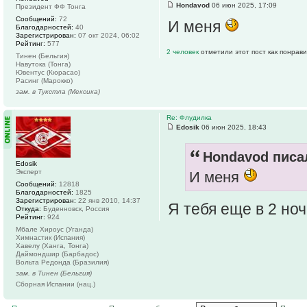
Hondavod
06 июн 2025, 17:09
Президент ФФ Тонга
Сообщений:
72
И меня
Благодарностей:
40
Зарегистрирован:
07 окт 2024, 06:02
Рейтинг:
577
2 человек
отметили этот пост как понрав
Тинен (Бельгия)
Навутока (Тонга)
Ювентус (Кюрасао)
Расинг (Марокко)
зам. в Тукстла (Мексика)
Re: Флудилка
Edosik
06 июн 2025, 18:43
Hondavod писал
Edosik
Эксперт
И меня
Сообщений:
12818
Благодарностей:
1825
Зарегистрирован:
22 янв 2010, 14:37
Я тебя еще в 2 но
Откуда:
Буденновск, Россия
Рейтинг:
924
Мбале Хироус (Уганда)
Химнастик (Испания)
Хавелу (Ханга, Тонга)
Даймондшир (Барбадос)
Вольта Редонда (Бразилия)
зам. в Тинен (Бельгия)
Сборная Испании (нац.)