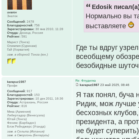
Edosik писал(а)
uvarov
Нормально вы т
Знаток
Сообщений:
2478
выставляете
Благодарностей:
756
Зарегистрирован:
30 янв 2010, 11:28
Откуда:
Донецк, Россия
Рейтинг:
591
Марист (Тонга)
Где ты вдруг узре
Олимпия (Суринам)
Гай (Хорватия)
всеобщему обозре
зам. в сборной Тонга (юн.)
безобидные шуточ
Re: Флудилка
karapuz1987
karapuz1987
23 май 2025, 08:46
Профи
Сообщений:
917
Я так понял, буча 
Благодарностей:
153
Зарегистрирован:
10 дек 2011, 16:36
Ридик, мож лучше 
Откуда:
Астрахань, Россия
Рейтинг:
816
бесхозных клубов,
Мика (Армения)
Либертадор (Венесуэла)
Ютай (Тонга)
президента, а про
Феникс (Барбадос)
Блэк Рейнджерс (Уганда)
не будет суперить)
зам. в Сельта (Испания)
зам. в Сморгонь (Беларусь)