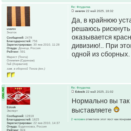
Re: Флудилка
uvarov
22 май 2025, 18:32
Да, в крайнюю уст
решаюсь рискнуть и
uvarov
Знаток
оказывается красн
Сообщений:
2478
Благодарностей:
756
дивизию!.. При эт
Зарегистрирован:
30 янв 2010, 11:28
Откуда:
Донецк, Россия
Рейтинг:
591
одной из сборных.
Марист (Тонга)
Олимпия (Суринам)
Гай (Хорватия)
зам. в сборной Тонга (юн.)
Re: Флудилка
Edosik
22 май 2025, 21:02
Нормально вы так
Edosik
выставляете
Эксперт
Сообщений:
12818
2 человек
отметили этот пост как понрав
Благодарностей:
1825
Зарегистрирован:
22 янв 2010, 14:37
Откуда:
Буденновск, Россия
Рейтинг:
924