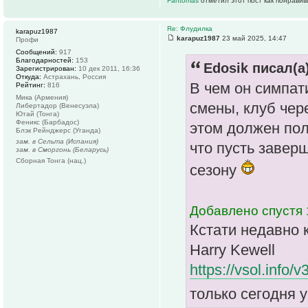
Fantomas
отметил этот пост как понравив
Re: Флудилка
karapuz1987
karapuz1987
23 май 2025, 14:47
Профи
Сообщений:
917
Благодарностей:
153
Edosik писал(а)
Зарегистрирован:
10 дек 2011, 16:36
Откуда:
Астрахань, Россия
В чем он симпат
Рейтинг:
816
Мика (Армения)
смены, клуб чер
Либертадор (Венесуэла)
Ютай (Тонга)
Феникс (Барбадос)
этом должен пол
Блэк Рейнджерс (Уганда)
зам. в Сельта (Испания)
что пусть завер
зам. в Сморгонь (Беларусь)
Сборная Тонга (нац.)
сезону
Добавлено спустя 
Кстати недавно 
Harry Kewell
https://vsol.info
только сегодня 