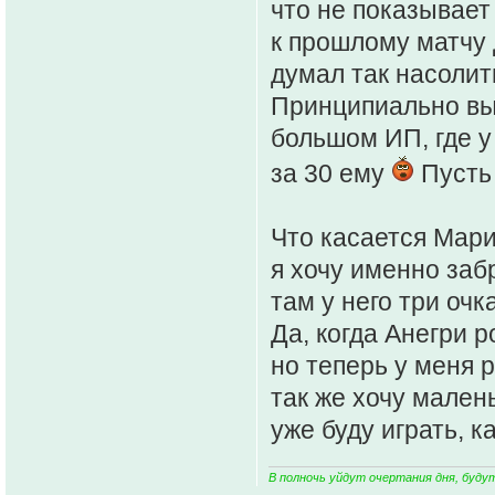
что не показывает
к прошлому матчу д
думал так насолить
Принципиально выс
большом ИП, где у
за 30 ему
Пусть 
Что касается Мари
я хочу именно забр
там у него три очк
Да, когда Анегри 
но теперь у меня 
так же хочу мален
уже буду играть, к
В полночь уйдут очертания дня, буду