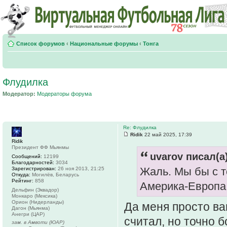
Список форумов
‹
Национальные форумы
‹
Тонга
Флудилка
Модератор:
Модераторы форума
Re: Флудилка
Ridik
22 май 2025, 17:39
Ridik
Президент ФФ Мьянмы
uvarov писал(а)
Сообщений:
12199
Благодарностей:
3034
Жаль. Мы бы с т
Зарегистрирован:
26 ноя 2013, 21:25
Откуда:
Могилёв, Беларусь
Рейтинг:
858
Америка-Европа
Дельфин (Эквадор)
Монкаро (Мексика)
Орион (Нидерланды)
Да меня просто ва
Дагон (Мьянма)
Анегри (ЦАР)
считал, но точно 
зам. в Амвоти (ЮАР)