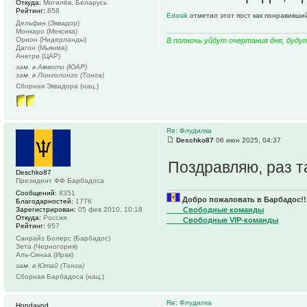
Откуда:
Могилёв, Беларусь
Рейтинг:
858
Edosik
отметил этот пост как понравивши
Дельфин (Эквадор)
Монкаро (Мексика)
Орион (Нидерланды)
В полночь уйдут очертания дня, буду
Дагон (Мьянма)
Анегри (ЦАР)
зам. в Амвоти (ЮАР)
зам. в Лонголонго (Тонга)
Сборная Эквадора (нац.)
Re: Флудилка
Deschko87
06 июн 2025, 04:37
Поздравляю, раз т
Deschko87
Президент ФФ Барбадоса
Сообщений:
8351
Добро пожаловать в Барбадос!!
Благодарностей:
1776
____Свободные команды
Зарегистрирован:
05 фев 2010, 10:18
Откуда:
Россия
____Свободные VIP-команды
Рейтинг:
657
Санрайз Болерс (Барбадос)
Зета (Черногория)
Аль-Синаа (Ирак)
зам. в Ютай (Тонга)
Сборная Барбадоса (нац.)
Re: Флудилка
Hondavod