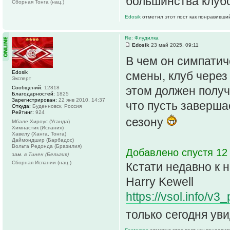
большинства клубо
Сборная Тонга (нац.)
Edosik
отметил этот пост как понравивши
Re: Флудилка
Edosik
23 май 2025, 09:11
В чем он симпатич
Edosik
смены, клуб через
Эксперт
этом должен получ
Сообщений:
12818
Благодарностей:
1825
Зарегистрирован:
22 янв 2010, 14:37
что пусть заверша
Откуда:
Буденновск, Россия
Рейтинг:
924
сезону
Мбале Хироус (Уганда)
Химнастик (Испания)
Хавелу (Ханга, Тонга)
Даймондшир (Барбадос)
Вольта Редонда (Бразилия)
Добавлено спустя 12 
зам. в Тинен (Бельгия)
Сборная Испании (нац.)
Кстати недавно к
Harry Kewell
https://vsol.info/v
только сегодня ув