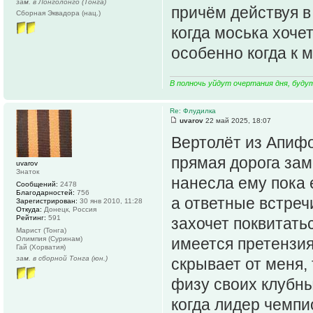
зам. в Лонголонго (Тонга)
причём действуя в
Сборная Эквадора (нац.)
когда моська хочет
особенно когда к 
В полночь уйдут очертания дня, буду
Re: Флудилка
uvarov
22 май 2025, 18:07
Вертолёт из Апифоо
прямая дорога зам
uvarov
Знаток
нанесла ему пока 
Сообщений:
2478
Благодарностей:
756
а ответные встречи
Зарегистрирован:
30 янв 2010, 11:28
Откуда:
Донецк, Россия
Рейтинг:
591
захочет поквитатьс
Марист (Тонга)
Олимпия (Суринам)
имеется претензия
Гай (Хорватия)
зам. в сборной Тонга (юн.)
скрывает от меня,
физу своих клубны
когда лидер чемпи