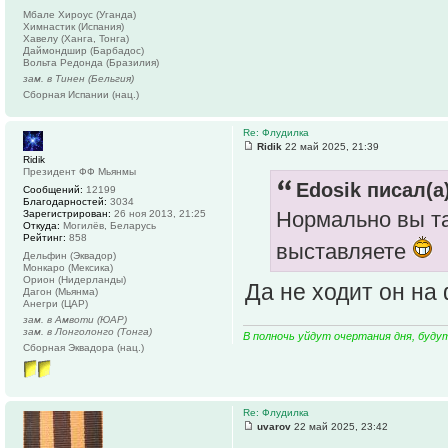
Мбале Хироус (Уганда)
Химнастик (Испания)
Хавелу (Ханга, Тонга)
Даймондшир (Барбадос)
Вольта Редонда (Бразилия)
зам. в Тинен (Бельгия)
Сборная Испании (нац.)
Re: Флудилка
Ridik
22 май 2025, 21:39
Ridik
Президент ФФ Мьянмы
Edosik писал(а)
Сообщений:
12199
Благодарностей:
3034
Нормально вы т
Зарегистрирован:
26 ноя 2013, 21:25
Откуда:
Могилёв, Беларусь
Рейтинг:
858
выставляете
Дельфин (Эквадор)
Монкаро (Мексика)
Орион (Нидерланды)
Да не ходит он на
Дагон (Мьянма)
Анегри (ЦАР)
зам. в Амвоти (ЮАР)
зам. в Лонголонго (Тонга)
В полночь уйдут очертания дня, буду
Сборная Эквадора (нац.)
Re: Флудилка
uvarov
22 май 2025, 23:42