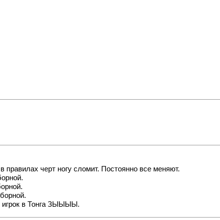
 в правилах черт ногу сломит. Постоянно все меняют.
борной.
борной.
сборной.
й игрок в Тонга ЗЫЫЫЫ.