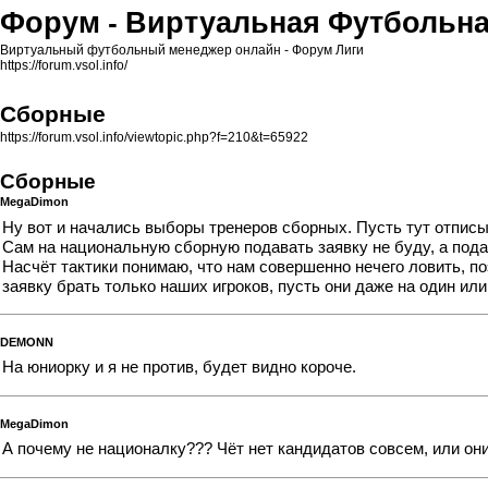
Форум - Виртуальная Футбольна
Виртуальный футбольный менеджер онлайн - Форум Лиги
https://forum.vsol.info/
Сборные
https://forum.vsol.info/viewtopic.php?f=210&t=65922
Сборные
MegaDimon
Ну вот и начались выборы тренеров сборных. Пусть тут отпис
Сам на национальную сборную подавать заявку не буду, а под
Насчёт тактики понимаю, что нам совершенно нечего ловить, п
заявку брать только наших игроков, пусть они даже на один ил
DEMONN
На юниорку и я не против, будет видно короче.
MegaDimon
А почему не националку??? Чёт нет кандидатов совсем, или он