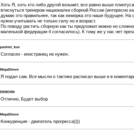
Хоть Я, хоть кто либо другой возьмет, все равно выше плинту
втиснуться тренером националки сборной России (интересно како
думаю это правильнее, так как юниорка это наше будущее. На с
нужно учитывать не только силу но и возраст.
По поводу растить сборную как ты предложил можно но сложно, 
маленькой федерации 4 согласилось). К тому же у нас нет преза
pashtet_kun
Согласен - иностранец не нужен.
MegaDimon
Я подал сам. Все мысли о тактике расписал выше и в коментари
DEMONN
Отлично, Будет выбор
MegaDimon
Конкуренция - двигатель прогресса))))