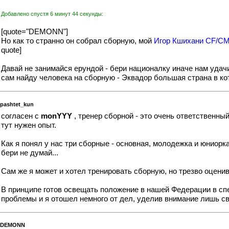
Добавлено спустя 6 минут 44 секунды:
[quote="DEMONN"]
Но как то странно он собрал сборную, мой
Игор Кшихани CF/CM
quote]
Давай не занимайся ерундой - бери националку иначе нам удачи 
сам найду человека на сборную - Эквадор большая страна в ко
pashtet_kun
согласен с
monYYY
, тренер сборной - это очень ответственны
тут нужен опыт.
Как я понял у нас три сборные - основная, молодежка и юниорк
бери не думай...
Сам же я может и хотел тренировать сборную, но трезво оцени
В принципе готов освещать положение в нашей Федерации в спе
проблемы и я отошел немного от дел, уделив внимание лишь св
DEMONN