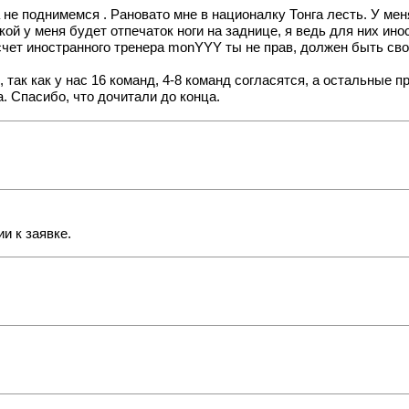
са не поднимемся
. Рановато мне в националку Тонга лесть. У ме
й у меня будет отпечаток ноги на заднице, я ведь для них инос
чет иностранного тренера monYYY ты не прав, должен быть свой 
так как у нас 16 команд, 4-8 команд согласятся, а остальные п
. Спасибо, что дочитали до конца.
и к заявке.