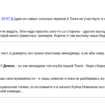
 29 67 Д
один из самых сильных игроков в Тонга не участвует в 
не видать. Или надо просить кого-то со стороны - другого выхо
торой много грамотных тренеров. Короче я там выложу наши бед
й пост и доверять его нужно опытному менеджеру, а не абы кому
а?
Демон
- ты как менеджер топ-клуба нашей Тонги - бери сборну
ваю свои возможности - я лишь новичок и пока не разбираюсь в
циальном топике, если помните я в начале Кубка Новичков пыт
оей команде...