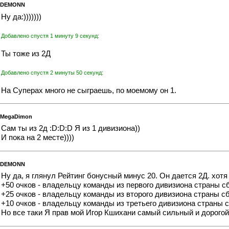
DEMONN
Ну да:)))))))
Добавлено спустя 1 минуту 9 секунд:
Ты тоже из 2Д
Добавлено спустя 2 минуты 50 секунд:
На Суперах много не сыграешь, по моемому он 1.
MegaDimon
Сам ты из 2д
:D:D:D Я из 1 дивизиона))
И пока на 2 месте))))
DEMONN
Ну да, я глянул Рейтинг бонусный минус 20. Он дается 2Д. хотя
+50 очков - владельцу команды из первого дивизиона страны с
+25 очков - владельцу команды из второго дивизиона страны с
+10 очков - владельцу команды из третьего дивизиона страны 
Но все таки Я прав мой Игор Кшихани самый сильный и дорого