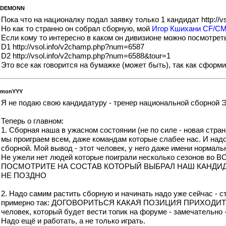
DEMONN
Пока что на националку подал заявку только 1 кандидат
http://
Но как то странно он собрал сборную, мой
Игор Кшихани CF/CM
Если кому то интересно в каком он дивизионе можно посмотрет
D1
http://vsol.info/v2champ.php?num=6587
D2
http://vsol.info/v2champ.php?num=6588&tour=1
Это все как говорится на бумажке (может быть), так как сформи
monYYY
Я не подаю свою кандидатуру - тренер национальной сборной Э
Теперь о главном:
1. Сборная наша в ужасном состоянии (не по силе - новая стран
мы проиграем всем, даже командам которые слабее нас. И надо 
сборной. Мой вывод - этот человек, у него даже имени нормальн
Не ужели нет людей которые поиграли несколько сезонов во ВС
ПОСМОТРИТЕ НА СОСТАВ КОТОРЫЙ ВЫБРАЛ НАШ КАНДИДАТ
НЕ ПОЗДНО
2. Надо самим растить сборную и начинать надо уже сейчас - с
примерно так: ДОГОВОРИТЬСЯ КАКАЯ ПОЗИЦИЯ ПРИХОДИТ 
человек, который будет вести топик на форуме - замечательно
Надо ещё и работать, а не только играть.