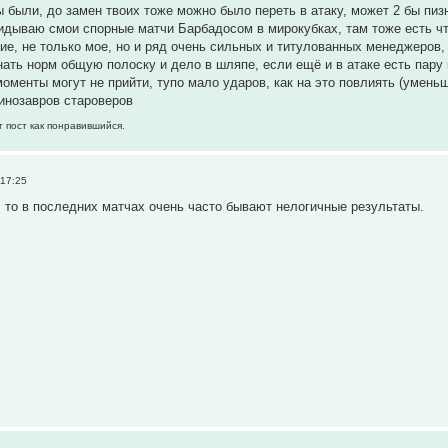
 были, до замен твоих тоже можно было переть в атаку, может 2 бы пизн
идываю смои спорные матчи Барбадосом в мирокубках, там тоже есть чт
ие, не только мое, но и ряд очень сильных и титулованных менеджеров,
гнать норм общую полоску и дело в шляпе, если ещё и в атаке есть пару
моменты могут не прийти, тупо мало ударов, как на это повлиять (умен
инозавров староверов
т пост как понравившийся.
 17:25
 то в последних матчах очень часто бывают нелогичные результаты.