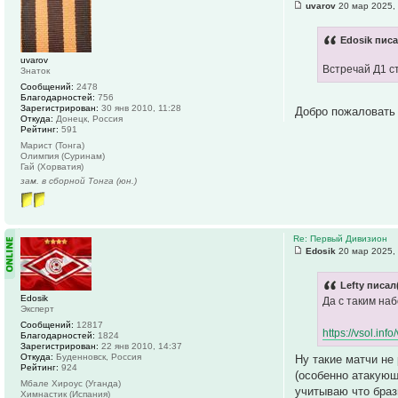
uvarov
20 мар 2025,
Edosik писа
uvarov
Встречай Д1 с
Знаток
Сообщений:
2478
Благодарностей:
756
Зарегистрирован:
30 янв 2010, 11:28
Добро пожаловать
Откуда:
Донецк, Россия
Рейтинг:
591
Марист (Тонга)
Олимпия (Суринам)
Гай (Хорватия)
зам. в сборной Тонга (юн.)
Re: Первый Дивизион
Edosik
20 мар 2025,
Lefty писал
Edosik
Да с таким на
Эксперт
Сообщений:
12817
https://vsol.in
Благодарностей:
1824
Зарегистрирован:
22 янв 2010, 14:37
Откуда:
Буденновск, Россия
Ну такие матчи не
Рейтинг:
924
(особенно атакующ
Мбале Хироус (Уганда)
учитываю что браз
Химнастик (Испания)