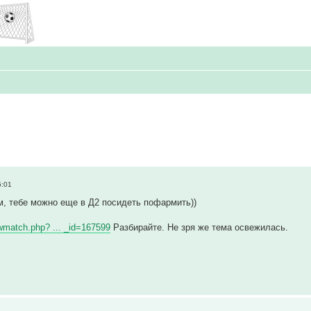
5:01
м, тебе можно еще в Д2 посидеть пофармить))
iewmatch.php? ... _id=167599
Разбирайте. Не зря же тема освежилась.