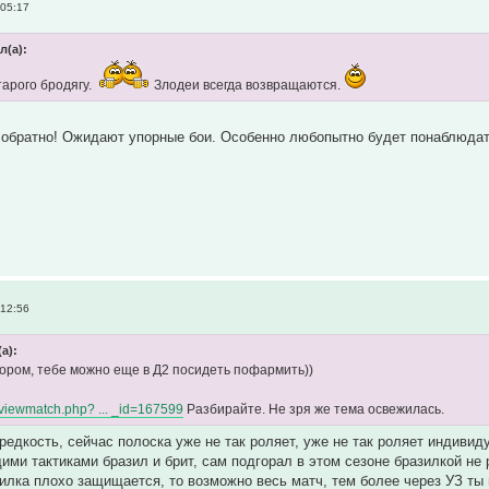
 05:17
л(а):
тарого бродягу.
Злодеи всегда возвращаются.
 обратно! Ожидают упорные бои. Особенно любопытно будет понаблюдат
 12:56
(а):
бором, тебе можно еще в Д2 посидеть пофармить))
fo/viewmatch.php? ... _id=167599
Разбирайте. Не зря же тема освежилась.
 редкость, сейчас полоска уже не так роляет, уже не так роляет индивид
ими тактиками бразил и брит, сам подгорал в этом сезоне бразилкой не 
илка плохо защищается, то возможно весь матч, тем более через УЗ ты 