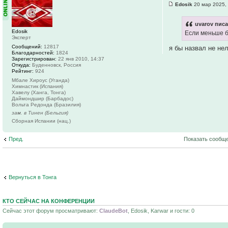
Edosik
20 мар 2025,
uvarov писа
Edosik
Если меньше б
Эксперт
Сообщений:
12817
я бы назвал не не
Благодарностей:
1824
Зарегистрирован:
22 янв 2010, 14:37
Откуда:
Буденновск, Россия
Рейтинг:
924
Мбале Хироус (Уганда)
Химнастик (Испания)
Хавелу (Ханга, Тонга)
Даймондшир (Барбадос)
Вольта Редонда (Бразилия)
зам. в Тинен (Бельгия)
Сборная Испании (нац.)
Пред.
Показать сообще
Вернуться в Тонга
КТО СЕЙЧАС НА КОНФЕРЕНЦИИ
Сейчас этот форум просматривают:
ClaudeBot
, Edosik, Karwar и гости: 0