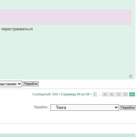
и перестраиваться
Сообщений: 500 •
Страница
34
из
34
•
...
1
30
31
32
33
34
Перейти: