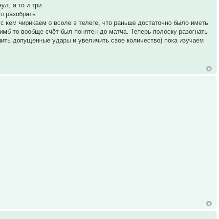
ул, а то и три
о разобрать
 с кем чирикаем о всоле в телеге, что раньше достаточно было иметь
 имб то вообще счёт был понятен до матча. Теперь полоску разогнать
ьшить допущенные удары и увеличить свое количество) пока изучаем