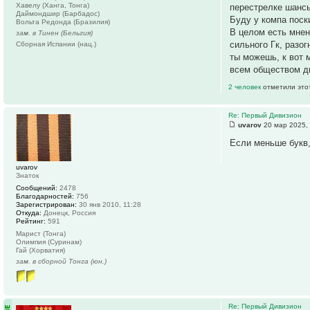
Хавелу (Ханга, Тонга)
перестрелке шансы
Даймондшир (Барбадос)
Буду у компа поск
Вольта Редонда (Бразилия)
В целом есть мнен
зам. в Тинен (Бельгия)
сильного Гк, разо
Сборная Испании (нац.)
ты можешь, к вот 
всем обществом д
2 человек
отметили это
Re: Первый Дивизион
uvarov
20 мар 2025,
Если меньше букв,
uvarov
Знаток
Сообщений:
2478
Благодарностей:
756
Зарегистрирован:
30 янв 2010, 11:28
Откуда:
Донецк, Россия
Рейтинг:
591
Марист (Тонга)
Олимпия (Суринам)
Гай (Хорватия)
зам. в сборной Тонга (юн.)
Re: Первый Дивизион