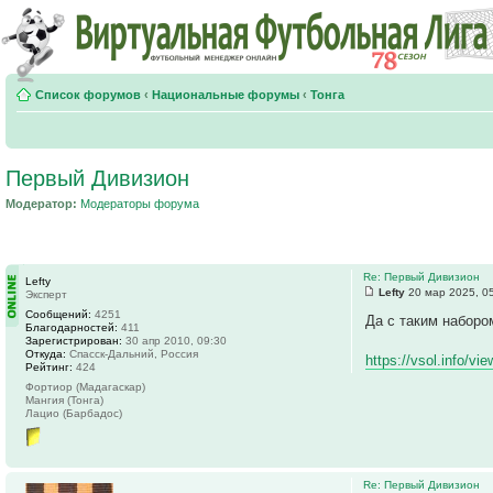
Список форумов
‹
Национальные форумы
‹
Тонга
Первый Дивизион
Модератор:
Модераторы форума
Re: Первый Дивизион
Lefty
Lefty
20 мар 2025, 0
Эксперт
Сообщений:
4251
Да с таким наборо
Благодарностей:
411
Зарегистрирован:
30 апр 2010, 09:30
Откуда:
Спасск-Дальний, Россия
https://vsol.info/v
Рейтинг:
424
Фортиор (Мадагаскар)
Мангия (Тонга)
Лацио (Барбадос)
Re: Первый Дивизион