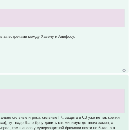
ь за встречами между Хавелу и Апифооу.
уально сильные игроки, сильные ГК, защита и СЗ уже не так крепки
раз), тут надо было Дену давить как минимум до твоих замен, а
играл, там шансов у суперзащитной бразилки почти не было, а в