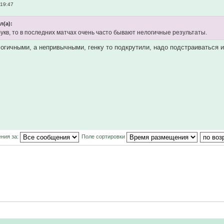
 19:47
л(а):
укв, то в последних матчах очень часто бывают нелогичные результаты.
логичными, а непривычными, генку то подкрутили, надо подстраиваться 
ния за:
Поле сортировки