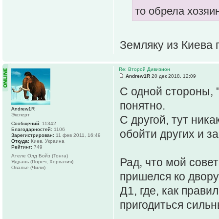
то обрела хозяин
Земляку из Киева 
Re: Второй Дивизион
Andrew1R
20 дек 2018, 12:09
С одной стороны, 
понятно.
Andrew1R
Эксперт
С другой, тут ника
Сообщений:
11342
Благодарностей:
1106
обойти других и з
Зарегистрирован:
11 фев 2011, 16:49
Откуда:
Киев, Украина
Рейтинг:
749
Ателе Олд Бойз (Тонга)
Рад, что мой сове
Ядрань (Пореч, Хорватия)
Овалье (Чили)
пришелся ко двору
Д1, где, как прави
пригодиться сильн