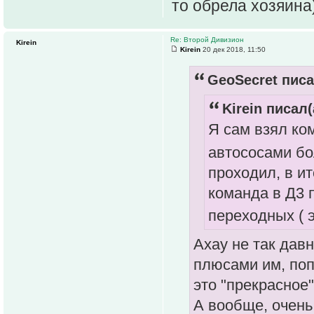
то обрела хозяина
Re: Второй Дивизион
Kirein
Kirein
20 дек 2018, 11:50
GeoSecret писа
Kirein писал(
Я сам взял ко
автососами б
проходил, в ит
команда в Д3 п
переходных ( 
Ахау не так дав
плюсами им, поп
это "прекрасное
А вообще, очень