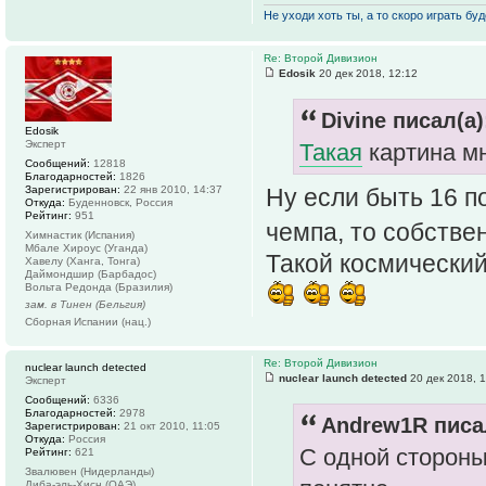
Не уходи хоть ты, а то скоро играть буде
Re: Второй Дивизион
Edosik
20 дек 2018, 12:12
Divine писал(а)
Edosik
Эксперт
Такая
картина м
Сообщений:
12818
Благодарностей:
1826
Ну если быть 16 по
Зарегистрирован:
22 янв 2010, 14:37
Откуда:
Буденновск, Россия
Рейтинг:
951
чемпа, то собстве
Химнастик (Испания)
Мбале Хироус (Уганда)
Такой космический
Хавелу (Ханга, Тонга)
Даймондшир (Барбадос)
Вольта Редонда (Бразилия)
зам. в Тинен (Бельгия)
Сборная Испании (нац.)
Re: Второй Дивизион
nuclear launch detected
nuclear launch detected
20 дек 2018, 
Эксперт
Сообщений:
6336
Благодарностей:
2978
Andrew1R писал
Зарегистрирован:
21 окт 2010, 11:05
Откуда:
Россия
С одной стороны
Рейтинг:
621
Звалювен (Нидерланды)
Диба-эль-Хисн (ОАЭ)