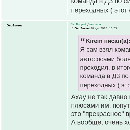
команда в Д3 по си
переходных ( этот
Re: Второй Дивизион
GeoSecret
GeoSecret
20 дек 2018, 10:53
Kirein писал(а)
Я сам взял кома
автососами бол
проходил, в итог
команда в Д3 по 
переходных ( эт
Ахау не так давно
плюсами им, попут
это "прекрасное" 
А вообще, очень х