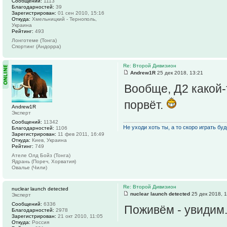
Сообщений:
1113
Благодарностей:
39
Зарегистрирован:
01 сен 2010, 15:16
Откуда:
Хмельницкий - Тернополь,
Украина
Рейтинг:
493
Лонготеме (Тонга)
Спортинг (Андорра)
Re: Второй Дивизион
Andrew1R
25 дек 2018, 13:21
Вообще, Д2 какой-
порвёт.
Andrew1R
Эксперт
Сообщений:
11342
Не уходи хоть ты, а то скоро играть буде
Благодарностей:
1106
Зарегистрирован:
11 фев 2011, 16:49
Откуда:
Киев, Украина
Рейтинг:
749
Ателе Олд Бойз (Тонга)
Ядрань (Пореч, Хорватия)
Овалье (Чили)
Re: Второй Дивизион
nuclear launch detected
nuclear launch detected
25 дек 2018, 
Эксперт
Сообщений:
6336
Поживём - увидим
Благодарностей:
2978
Зарегистрирован:
21 окт 2010, 11:05
Откуда:
Россия