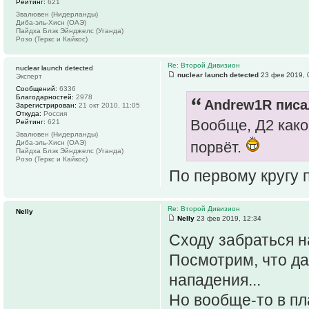
Рейтинг:
621
Звалювен (Нидерланды)
Диба-эль-Хисн (ОАЭ)
Пайдха Блэк Эйнджелс (Уганда)
Розо (Теркс и Кайкос)
Re: Второй Дивизион
nuclear launch detected
nuclear launch detected
23 фев 2019, 
Эксперт
Сообщений:
6336
Благодарностей:
2978
Andrew1R писал
Зарегистрирован:
21 окт 2010, 11:05
Откуда:
Россия
Вообще, Д2 како
Рейтинг:
621
Звалювен (Нидерланды)
Диба-эль-Хисн (ОАЭ)
порвёт.
Пайдха Блэк Эйнджелс (Уганда)
Розо (Теркс и Кайкос)
По первому кругу 
Re: Второй Дивизион
Nelly
Nelly
23 фев 2019, 12:34
Сходу забраться на
Посмотрим, что да
нападения...
Но вообще-то в пл