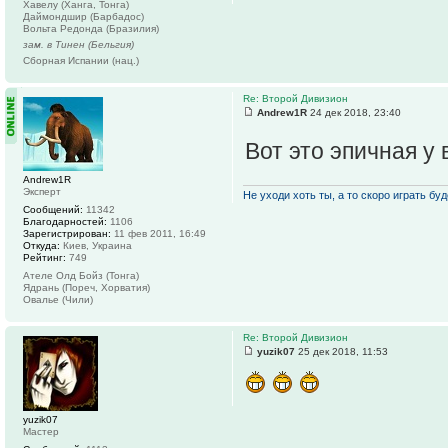
Хавелу (Ханга, Тонга)
Даймондшир (Барбадос)
Вольта Редонда (Бразилия)
зам. в Тинен (Бельгия)
Сборная Испании (нац.)
Re: Второй Дивизион
Andrew1R
24 дек 2018, 23:40
Вот это эпичная у 
Andrew1R
Эксперт
Не уходи хоть ты, а то скоро играть буде
Сообщений:
11342
Благодарностей:
1106
Зарегистрирован:
11 фев 2011, 16:49
Откуда:
Киев, Украина
Рейтинг:
749
Ателе Олд Бойз (Тонга)
Ядрань (Пореч, Хорватия)
Овалье (Чили)
Re: Второй Дивизион
yuzik07
25 дек 2018, 11:53
yuzik07
Мастер