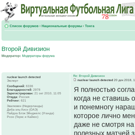
Список форумов
‹
Национальные форумы
‹
Тонга
Второй Дивизион
Модератор:
Модераторы форума
Re: Второй Дивизион
nuclear launch detected
nuclear launch detected
20 дек 2018, 
Эксперт
Сообщений:
6336
Я полностью соглас
Благодарностей:
2978
Зарегистрирован:
21 окт 2010, 11:05
когда не ставишь 
Откуда:
Россия
Рейтинг:
621
и понемногу наращ
Звалювен (Нидерланды)
Диба-эль-Хисн (ОАЭ)
Пайдха Блэк Эйнджелс (Уганда)
которое лично мен
Розо (Теркс и Кайкос)
даже не смотря на
полезных матчей з