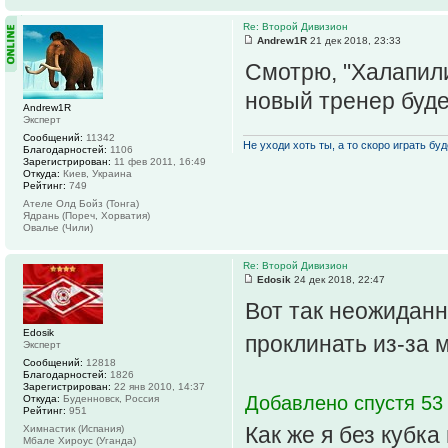
Re: Второй Дивизион
Andrew1R
21 дек 2018, 23:33
Смотрю, "Халапили
новый тренер буде
Andrew1R
Эксперт
Сообщений:
11342
Не уходи хоть ты, а то скоро играть буде
Благодарностей:
1106
Зарегистрирован:
11 фев 2011, 16:49
Откуда:
Киев, Украина
Рейтинг:
749
Ателе Олд Бойз (Тонга)
Ядрань (Пореч, Хорватия)
Овалье (Чили)
Re: Второй Дивизион
Edosik
24 дек 2018, 22:47
Вот так неожиданн
Edosik
проклинать из-за 
Эксперт
Сообщений:
12818
Благодарностей:
1826
Зарегистрирован:
22 янв 2010, 14:37
Добавлено спустя 53
Откуда:
Буденновск, Россия
Рейтинг:
951
Как же я без кубк
Химнастик (Испания)
Мбале Хироус (Уганда)