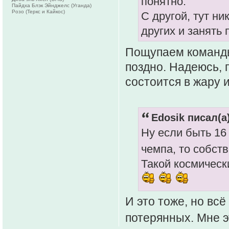
понятно.
Пайдха Блэк Эйнджелс (Уганда)
Розо (Теркс и Кайкос)
С другой, тут ни
других и занять 
Пощупаем команды 
поздно. Надеюсь, 
состоится в жару и
Edosik писал(а)
Ну если быть 16 
чемпа, то собст
Такой космическ
И это тоже, но вс
потерянных. Мне э