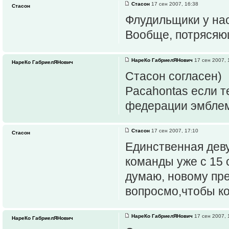
Стасон
17 сен 2007, 16:38
Стасон
Флудильщики у на
Вообще, потрясяю
НареКо ГабриелЯНович
17 сен 2007, 
НареКо ГабриелЯНович
Стасон согласен)
Pacahontas если т
федерации эмбле
Стасон
17 сен 2007, 17:10
Стасон
Единственная деву
команды уже с 15 с
думаю, новому пре
вопросмо,чтобы к
НареКо ГабриелЯНович
17 сен 2007, 
НареКо ГабриелЯНович