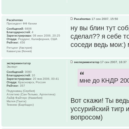
Pacahontas
17 сен 2007, 15:50
Pacahontas
Президент ФФ Кении
ну вы блин тут соб
Сообщений:
6806
Благодарностей:
4
сделал?? я себе т
Зарегистрирован:
08 июн 2006, 20:25
Откуда:
Реддинг, Калифорния, США
Рейтинг:
456
соседи ведь мои:)
Ритцинг (Австрия)
Кавангуэа (Кения)
экспериментатор
17 сен 2007, 16:37
экспериментатор
Эксперт
Сообщений:
3080
Благодарностей:
10
мне до КНДР 200
Зарегистрирован:
20 янв 2006, 00:41
Откуда:
Красноярск, Россия
Рейтинг:
357
Подунавац (Сербия)
Атлетико (Сан-Тельмо, Аргентина)
Лайф Файтерс (Намибия)
Вот скажи! Ты вед
Матея (Таити)
Текнико (Барбадос)
уссурийский тигр 
вопросом)