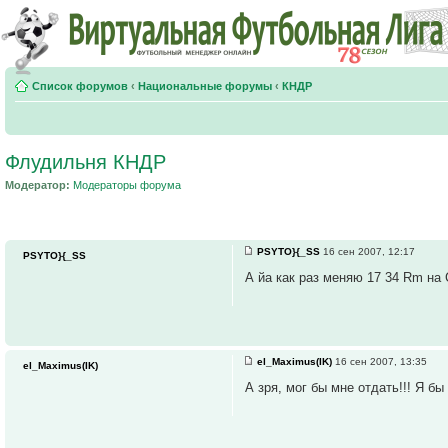
Список форумов
‹
Национальные форумы
‹
КНДР
Флудильня КНДР
Модератор:
Модераторы форума
PSYTO}{_SS
16 сен 2007, 12:17
PSYTO}{_SS
А йа как раз меняю 17 34 Rm на 
el_Maximus(IK)
16 сен 2007, 13:35
el_Maximus(IK)
А зря, мог бы мне отдать!!! Я бы