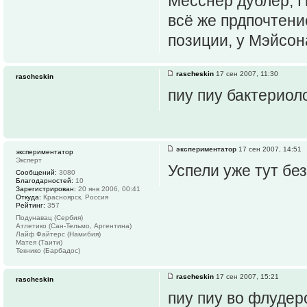
Месснер дублёр, П
всё же прдпочтени
позиции, у Мэйсона
rascheskin
17 сен 2007, 11:30
rascheskin
пиу пиу бактерио
экспериментатор
17 сен 2007, 14:51
экспериментатор
Эксперт
Успели уже тут бе
Сообщений:
3080
Благодарностей:
10
Зарегистрирован:
20 янв 2006, 00:41
Откуда:
Красноярск, Россия
Рейтинг:
357
Подунавац (Сербия)
Атлетико (Сан-Тельмо, Аргентина)
Лайф Файтерс (Намибия)
Матея (Таити)
Текнико (Барбадос)
rascheskin
17 сен 2007, 15:21
rascheskin
пиу пиу во флудер