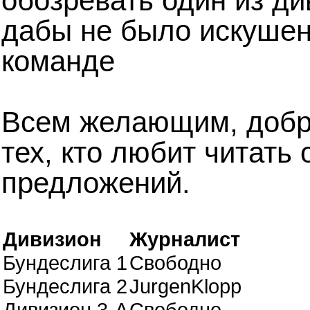
обозревать один из ди
дабы не было искушен
команде
Всем желающим, добро
тех, кто любит читать
предложений.
Дивизион
Журналист
Бундеслига 1
Свободно
Бундеслига 2
JurgenKlopp
Дивизион 3-А
Свободно