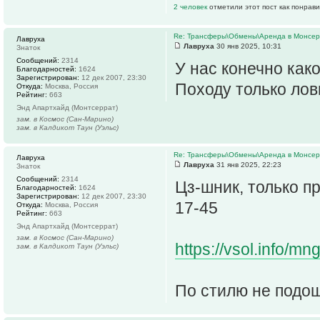
2 человек
отметили этот пост как понрав
Re: Трансферы\Обмены\Аренда в Монсе
Лавруха
Лавруха
30 янв 2025, 10:31
Знаток
Сообщений:
2314
У нас конечно како
Благодарностей:
1624
Зарегистрирован:
12 дек 2007, 23:30
Походу только лов
Откуда:
Москва, Россия
Рейтинг:
663
Энд Апартхайд (Монтсеррат)
зам. в Космос (Сан-Марино)
зам. в Калдикот Таун (Уэльс)
Re: Трансферы\Обмены\Аренда в Монсе
Лавруха
Лавруха
31 янв 2025, 22:23
Знаток
Сообщений:
2314
Цз-шник, только 
Благодарностей:
1624
Зарегистрирован:
12 дек 2007, 23:30
17-45
Откуда:
Москва, Россия
Рейтинг:
663
Энд Апартхайд (Монтсеррат)
зам. в Космос (Сан-Марино)
https://vsol.info/m
зам. в Калдикот Таун (Уэльс)
По стилю не подо