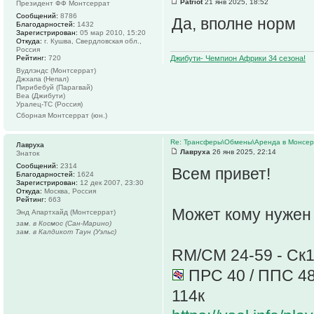
Patriot
21 янв 2025, 18:52
Президент ФФ Монтсеррат
Сообщений:
8786
Да, вполне норм
Благодарностей:
1432
Зарегистрирован:
05 мар 2010, 15:20
Откуда:
г. Кушва, Свердловская обл.,
Россия
Рейтинг:
720
Джибути- Чемпион Африки 34 сезона!
Вудлэндс (Монтсеррат)
Джхапа (Непал)
Пирибебуй (Парагвай)
Веа (Джибути)
Уралец-ТС (Россия)
Сборная Монтсеррат (юн.)
Re: Трансферы\Обмены\Аренда в Монсе
Лавруха
Лавруха
26 янв 2025, 22:14
Знаток
Сообщений:
2314
Всем привет!
Благодарностей:
1624
Зарегистрирован:
12 дек 2007, 23:30
Откуда:
Москва, Россия
Рейтинг:
663
Может кому нужен 
Энд Апартхайд (Монтсеррат)
зам. в Космос (Сан-Марино)
зам. в Калдикот Таун (Уэльс)
RM/CM 24-59 - Ск
ПРС 40 / ППС 48 
114к