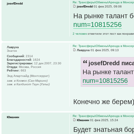
Re: Трансферы\Обмены\Аренда в Монсе
josefDredd
josefDredd
01 фев 2025, 09:06
На рынке талант б
num=10815256
2 человек
отметили этот пост как понрав
Re: Трансферы\Обмены\Аренда в Монсе
Лавруха
Лавруха
01 фев 2025, 09:13
Знаток
Сообщений:
2314
Благодарностей:
1624
josefDredd писа
Зарегистрирован:
12 дек 2007, 23:30
Откуда:
Москва, Россия
На рынке талант
Рейтинг:
663
Энд Апартхайд (Монтсеррат)
num=10815256
зам. в Космос (Сан-Марино)
зам. в Калдикот Таун (Уэльс)
Конечно же берем
Re: Трансферы\Обмены\Аренда в Монсе
Южанин
Южанин
01 фев 2025, 15:24
Будет знатьная бо