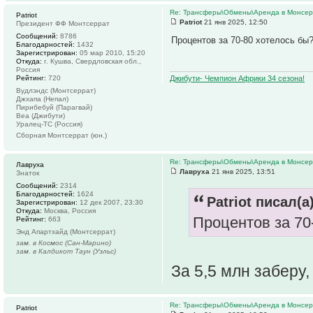
Re: Трансферы\Обмены\Аренда в Монсе
Patriot
Patriot
21 янв 2025, 12:50
Президент ФФ Монтсеррат
Сообщений:
8786
Процентов за 70-80 хотелось бы
Благодарностей:
1432
Зарегистрирован:
05 мар 2010, 15:20
Откуда:
г. Кушва, Свердловская обл.,
Россия
Рейтинг:
720
Джибути- Чемпион Африки 34 сезона!
Вудлэндс (Монтсеррат)
Джхапа (Непал)
Пирибебуй (Парагвай)
Веа (Джибути)
Уралец-ТС (Россия)
Сборная Монтсеррат (юн.)
Re: Трансферы\Обмены\Аренда в Монсе
Лавруха
Лавруха
21 янв 2025, 13:51
Знаток
Сообщений:
2314
Благодарностей:
1624
Patriot писал(а)
Зарегистрирован:
12 дек 2007, 23:30
Откуда:
Москва, Россия
Процентов за 70
Рейтинг:
663
Энд Апартхайд (Монтсеррат)
зам. в Космос (Сан-Марино)
зам. в Калдикот Таун (Уэльс)
За 5,5 млн заберу
Re: Трансферы\Обмены\Аренда в Монсе
Patriot