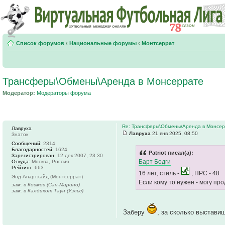
Список форумов
‹
Национальные форумы
‹
Монтсеррат
Трансферы\Обмены\Аренда в Монсеррате
Модератор:
Модераторы форума
Re: Трансферы\Обмены\Аренда в Монсе
Лавруха
Лавруха
21 янв 2025, 08:50
Знаток
Сообщений:
2314
Благодарностей:
1624
Patriot писал(а):
Зарегистрирован:
12 дек 2007, 23:30
Барт Бодги
Откуда:
Москва, Россия
Рейтинг:
663
16 лет, стиль -
, ПРС - 48
Энд Апартхайд (Монтсеррат)
Если кому то нужен - могу пр
зам. в Космос (Сан-Марино)
зам. в Калдикот Таун (Уэльс)
Заберу
, за сколько выстави