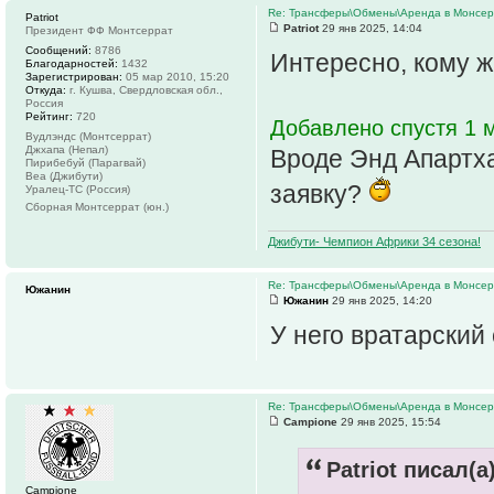
Re: Трансферы\Обмены\Аренда в Монсе
Patriot
Patriot
29 янв 2025, 14:04
Президент ФФ Монтсеррат
Сообщений:
8786
Интересно, кому ж
Благодарностей:
1432
Зарегистрирован:
05 мар 2010, 15:20
Откуда:
г. Кушва, Свердловская обл.,
Россия
Рейтинг:
720
Добавлено спустя 1 м
Вудлэндс (Монтсеррат)
Джхапа (Непал)
Вроде Энд Апартха
Пирибебуй (Парагвай)
Веа (Джибути)
заявку?
Уралец-ТС (Россия)
Сборная Монтсеррат (юн.)
Джибути- Чемпион Африки 34 сезона!
Re: Трансферы\Обмены\Аренда в Монсе
Южанин
Южанин
29 янв 2025, 14:20
У него вратарский 
Re: Трансферы\Обмены\Аренда в Монсе
Campione
29 янв 2025, 15:54
Patriot писал(а)
Campione