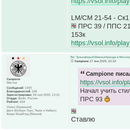
https://vsol.info/
LM/CM 21-54 - Ск1
ПРС 39 / ППС 21 
153к
https://vsol.info/
Re: Трансферы\Обмены\Аренда в Монсе
Campione
27 янв 2025, 22:10
Campione писал
Campione
https://vsol.info
Мастер
Сообщений:
1455
Начал учить стил
Благодарностей:
248
Зарегистрирован:
09 ноя 2009, 13:31
ПРС 93
Откуда:
Berlin, Россия
Рейтинг:
834
Унион (Германия)
Диги (Коберн Таун, Теркс и Кайкос)
Фукуи Юнайтед (Япония)
Ставлю