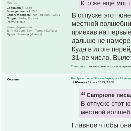
Кто же еще мог 
Мастер
Сообщений:
1455
Благодарностей:
248
В отпуске этот юн
Зарегистрирован:
09 ноя 2009, 13:31
Откуда:
Berlin, Россия
местной волшебни
Рейтинг:
834
Унион (Германия)
приехав на первые
Диги (Коберн Таун, Теркс и Кайкос)
Фукуи Юнайтед (Япония)
дальше не намере
Куда в итоге перей
31-ое число. Вылет
2 человек
отметили этот пост как понрав
Re: Трансферы\Обмены\Аренда в Монсе
Южанин
Южанин
29 янв 2025, 18:38
Campione писал
В отпуске этот 
местной волшеб
Главное чтобы он