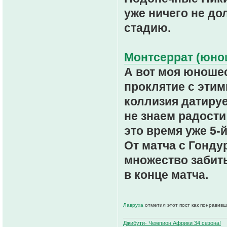
уже ничего не д
стадию.
Монтсеррат (юнош
А вот моя юношес
проклятие с эти
коллизия датируе
не знаем радости
это время уже 5-й
От матча с Гонд
множество забит
в конце матча.
Лавруха
отметил этот пост как понравивш
Джибути- Чемпион Африки 34 сезона!