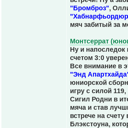
"Бромброз"
, Олл
"Хабнарфьордюр
мяч забитый за 
Монтсеррат (юнош
Ну и напоследок
счетом 3:0 увере
Все внимание в э
"Энд Апартхайда
юниорской сборн
игру с силой 119
Сигил Родни в ит
мяча и став лучш
встрече на счету
Блэкстоуна, кот