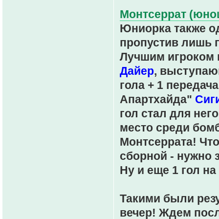
Монтсеррат (юнош
Юниорка также од
пропустив лишь г
Лучшим игроком 
Дайер
, выступаю
гола + 1 передач
Апартхайда"
Сиг
гол стал для нег
место среди бом
Монтсеррата! Чт
сборной - нужно 
Ну и еще 1 гол на
Такими были рез
вечер! Ждем посл