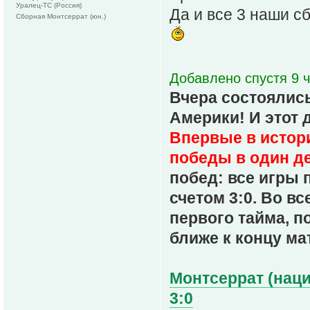
Уралец-ТС (Россия)
Да и все 3 наши с
Сборная Монтсеррат (юн.)
Добавлено спустя 9 ч
Вчера состоялись
Америки! И этот 
Впервые в истор
победы в один де
побед: все игры 
счетом 3:0. Во в
первого тайма, п
ближе к концу ма
Монтсеррат (наци
3:0