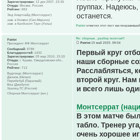
Зарегистрирован:
12 дек 2007, 23:30
группах. Надеюсь, 
Откуда:
Москва, Россия
Рейтинг:
663
останется.
Энд Апартхайд (Монтсеррат)
зам. в Космос (Сан-Марино)
зам. в Калдикот Таун (Уэльс)
Patriot
отметил этот пост как понравивший
Re: сборные...разбор полетов!!!
Patriot
Patriot
15 май 2025, 09:04
Президент ФФ Монтсеррат
Сообщений:
8786
Первый круг отб
Благодарностей:
1432
Зарегистрирован:
05 мар 2010, 15:20
наши сборные со
Откуда:
г. Кушва, Свердловская обл.,
Россия
Рейтинг:
713
Расслабляться, к
Вудлэндс (Монтсеррат)
Джхапа (Непал)
второй круг. Нам
Пирибебуй (Парагвай)
Веа (Джибути)
и всего лишь од
Уралец-ТС (Россия)
Сборная Монтсеррат (юн.)
Монтсеррат (наци
В этом матче был
табло. Тренер уг
очень хорошее и