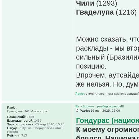
Чили
(1293)
Гваделупа
(1216)
Можно сказать, чт
расклады - мы вто
сильный (Бразилия
позицию.
Впрочем, аутсайде
же нельзя. Но, ду
Patriot
отметил этот пост как понравивший
Re: сборные...разбор полетов!!!
Patriot
Patriot
16 июн 2025, 22:00
Президент ФФ Монтсеррат
Сообщений:
8786
Гондурас (национ
Благодарностей:
1432
Зарегистрирован:
05 мар 2010, 15:20
К моему огромном
Откуда:
г. Кушва, Свердловская обл.,
Россия
Рейтинг:
713
боялся. Национа