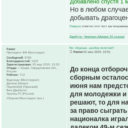
Добавлено спустя 1 м
Но в любом случае
добывать драгоцен
Лавруха
отметил этот пост как понравивш
Джибути- Чемпион Африки 34 сезона!
Re: сборные...разбор полетов!!!
Patriot
Patriot
02 июн 2025, 10:51
Президент ФФ Монтсеррат
Сообщений:
8786
Благодарностей:
1432
Зарегистрирован:
05 мар 2010, 15:20
До конца отбороч
Откуда:
г. Кушва, Свердловская обл.,
Россия
Рейтинг:
713
сборным осталось
Вудлэндс (Монтсеррат)
Джхапа (Непал)
июня нам предсто
Пирибебуй (Парагвай)
Веа (Джибути)
для молодежки и 
Уралец-ТС (Россия)
Сборная Монтсеррат (юн.)
решают, то для 
за право сыграть
националка игра
далеком 49-м сез