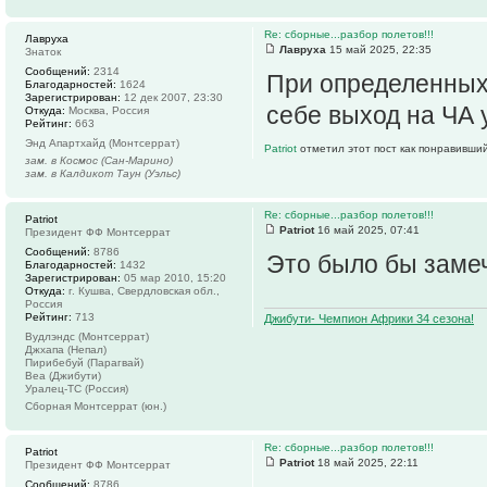
Re: сборные...разбор полетов!!!
Лавруха
Лавруха
15 май 2025, 22:35
Знаток
Сообщений:
2314
При определенных
Благодарностей:
1624
Зарегистрирован:
12 дек 2007, 23:30
себе выход на ЧА 
Откуда:
Москва, Россия
Рейтинг:
663
Энд Апартхайд (Монтсеррат)
Patriot
отметил этот пост как понравивший
зам. в Космос (Сан-Марино)
зам. в Калдикот Таун (Уэльс)
Re: сборные...разбор полетов!!!
Patriot
Patriot
16 май 2025, 07:41
Президент ФФ Монтсеррат
Сообщений:
8786
Это было бы заме
Благодарностей:
1432
Зарегистрирован:
05 мар 2010, 15:20
Откуда:
г. Кушва, Свердловская обл.,
Россия
Рейтинг:
713
Джибути- Чемпион Африки 34 сезона!
Вудлэндс (Монтсеррат)
Джхапа (Непал)
Пирибебуй (Парагвай)
Веа (Джибути)
Уралец-ТС (Россия)
Сборная Монтсеррат (юн.)
Re: сборные...разбор полетов!!!
Patriot
Patriot
18 май 2025, 22:11
Президент ФФ Монтсеррат
Сообщений:
8786