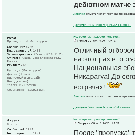
дебютном матче 
Лавруха
отметил этот пост как понравивш
Джибути- Чемпион Африки 34 сезона!
Re: сборные...разбор полетов!!!
Patriot
Patriot
27 апр 2025, 23:14
Президент ФФ Монтсеррат
Сообщений:
8786
Отличный отбороч
Благодарностей:
1432
Зарегистрирован:
05 мар 2010, 15:20
на этот раз в гост
Откуда:
г. Кушва, Свердловская обл.,
Россия
Рейтинг:
713
Национальная сбо
Вудлэндс (Монтсеррат)
Джхапа (Непал)
Никарагуа! До сег
Пирибебуй (Парагвай)
Веа (Джибути)
Уралец-ТС (Россия)
встречах!
Сборная Монтсеррат (юн.)
Лавруха
отметил этот пост как понравивш
Джибути- Чемпион Африки 34 сезона!
Re: сборные...разбор полетов!!!
Лавруха
Лавруха
06 май 2025, 14:21
Знаток
Сообщений:
2314
После "пропуска" 
Благодарностей:
1624