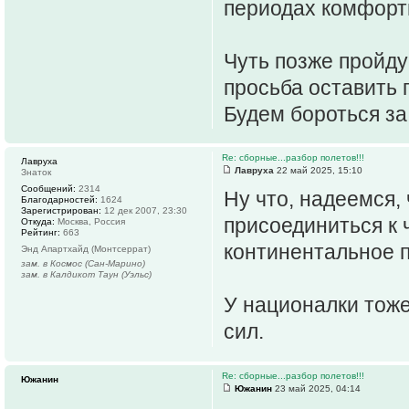
периодах комфорт
Чуть позже пройд
просьба оставить 
Будем бороться за
Re: сборные...разбор полетов!!!
Лавруха
Лавруха
22 май 2025, 15:10
Знаток
Сообщений:
2314
Ну что, надеемся,
Благодарностей:
1624
Зарегистрирован:
12 дек 2007, 23:30
присоединиться к 
Откуда:
Москва, Россия
Рейтинг:
663
континентальное 
Энд Апартхайд (Монтсеррат)
зам. в Космос (Сан-Марино)
зам. в Калдикот Таун (Уэльс)
У националки тож
сил.
Re: сборные...разбор полетов!!!
Южанин
Южанин
23 май 2025, 04:14