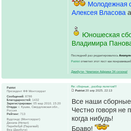
Молодежная 
Алексея Власова
a
Юношеская сбо
Владимира Панов
Последний раз редактировалось
Anonym
Patriot
отметил этот пост как понравивший
Джибути- Чемпион Африки 34 сезона!
Re: сборные...разбор полетов!!!
Patriot
Patriot
20 апр 2025, 22:13
Президент ФФ Монтсеррат
Сообщений:
8786
Все наши сборные
Благодарностей:
1432
Зарегистрирован:
05 мар 2010, 15:20
Откуда:
г. Кушва, Свердловская обл.,
Честно говоря не 
Россия
Рейтинг:
713
когда нибудь!
Вудлэндс (Монтсеррат)
Джхапа (Непал)
Пирибебуй (Парагвай)
Браво!
Веа (Джибути)