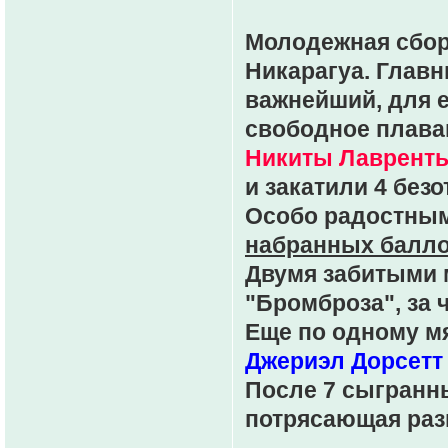
Молодежная сбор
Никарагуа. Главн
важнейший, для е
свободное плава
Никиты Лаврент
и закатили 4 без
Особо радостным
набранных балл
Двумя забитыми 
"Бромброза", за 
Еще по одному м
Джериэл Дорсетт
После 7 сыгранны
потрясающая раз