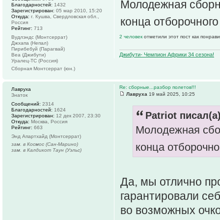
Молодежная сборн
Благодарностей:
1432
Зарегистрирован:
05 мар 2010, 15:20
Откуда:
г. Кушва, Свердловская обл.,
конца отборочного 
Россия
Рейтинг:
713
2 человек
отметили этот пост как понрав
Вудлэндс (Монтсеррат)
Джхапа (Непал)
Пирибебуй (Парагвай)
Джибути- Чемпион Африки 34 сезона!
Веа (Джибути)
Уралец-ТС (Россия)
Сборная Монтсеррат (юн.)
Re: сборные...разбор полетов!!!
Лавруха
Лавруха
19 май 2025, 10:25
Знаток
Сообщений:
2314
Благодарностей:
1624
Patriot писал(а)
Зарегистрирован:
12 дек 2007, 23:30
Откуда:
Москва, Россия
Молодежная сбо
Рейтинг:
663
Энд Апартхайд (Монтсеррат)
конца отборочно
зам. в Космос (Сан-Марино)
зам. в Калдикот Таун (Уэльс)
Да, мы отлично пр
гарантировали себ
во возможных очк