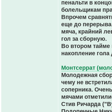
пенальти в конц
болельщикам пра
Впрочем сравнят
еще до перерыва
мяча, крайний л
гол за сборную.
Во втором тайме
накопление гола 
Монтсеррат (моло
Молодежная сбор
чему не встретил
соперника. Очень
мячами отметилис
Стив Ричарда ("В
Подопечные Никит