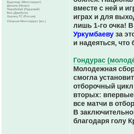
Вудлэндс (Монтсеррат)
Джхапа (Непал)
вместе с ней и иг
Пирибебуй (Парагвай)
Веа (Джибути)
играх и для выхо
Уралец-ТС (Россия)
Сборная Монтсеррат (юн.)
лишь 1-го очка! 
Уркумбаеву
за эт
и надеяться, что
Гондурас (молодё
Молодежная сбор
смогла установит
отборочный цикл 
вторых: впервые
все матчи в отбо
В заключительном
благодаря голу 