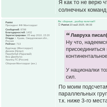
Я как то не верю ч
солнечных команд 
Re: сборные...разбор полетов!!!
Patriot
Patriot
23 май 2025, 06:33
Президент ФФ Монтсеррат
Сообщений:
8786
Благодарностей:
1432
Лавруха писал(
Зарегистрирован:
05 мар 2010, 15:20
Откуда:
г. Кушва, Свердловская обл.,
Ну что, надеемс
Россия
Рейтинг:
713
присоединиться 
Вудлэндс (Монтсеррат)
Джхапа (Непал)
Пирибебуй (Парагвай)
континентальное
Веа (Джибути)
Уралец-ТС (Россия)
Сборная Монтсеррат (юн.)
У националки то
сил.
По моим подсчетам
параллельных груп
т.к. ниже 3-го мес