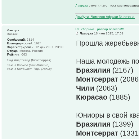
Лавруха
отметил этот пост как понравивш
Джибути- Чемпион Африки 34 сезона!
Re: сборные...разбор полетов!!!
Лавруха
Лавруха
16 июн 2025, 17:58
Знаток
Сообщений:
2314
Прошла жеребьевка
Благодарностей:
1624
Зарегистрирован:
12 дек 2007, 23:30
Откуда:
Москва, Россия
Рейтинг:
663
Наша молодежь поп
Энд Апартхайд (Монтсеррат)
зам. в Космос (Сан-Марино)
Бразилия
(2167)
зам. в Калдикот Таун (Уэльс)
Монтсеррат
(2086
Чили
(2063)
Кюрасао
(1885)
Юниоры в свой ква
Бразилия
(1399)
Монтсеррат
(1331