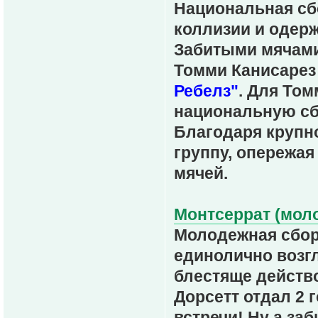
Национальная сб
коллизии и одер
Забитыми мячами
Томми Канисаре
Ребелз"
. Для Том
национальную с
Благодаря крупн
группу, опережа
мячей.
Монтсеррат (моло
Молодежная сбор
единолично возг
блестяще действ
Дорсетт отдал 2 
встречи! Ну а за