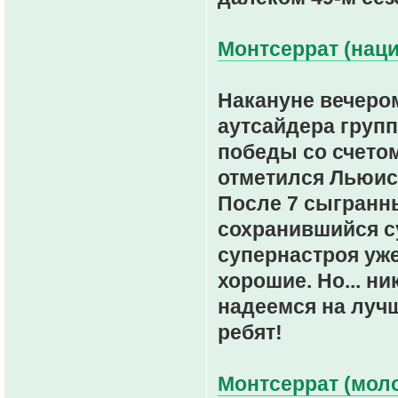
Монтсеррат (наци
Накануне вечеро
аутсайдера груп
победы со счетом
отметился Льюис
После 7 сыгранны
сохранившийся с
супернастроя уже
хорошие. Но... ни
надеемся на луч
ребят!
Монтсеррат (моло