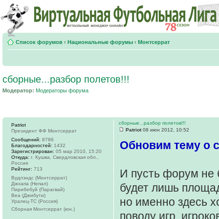
Список форумов
‹
Национальные форумы
‹
Монтсеррат
сборные...разбор полетов!!!
Модератор:
Модераторы форума
сборные...разбор полетов!!!
Patriot
Patriot
08 июн 2012, 10:52
Президент ФФ Монтсеррат
Сообщений:
8786
Обновим тему о 
Благодарностей:
1432
Зарегистрирован:
05 мар 2010, 15:20
Откуда:
г. Кушва, Свердловская обл.,
Россия
Рейтинг:
713
И пусть форум не 
Вудлэндс (Монтсеррат)
Джхапа (Непал)
будет лишь площад
Пирибебуй (Парагвай)
Веа (Джибути)
но именно здесь 
Уралец-ТС (Россия)
Сборная Монтсеррат (юн.)
поводу игр, игрок