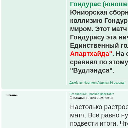
Гондурас (юношес
Юниорская сборн
коллизию Гондура
миром. Этот матч 
Гондурасу эта н
Единственный гол
Апартхайда"
. На
сравнял по этому
"Вудлэндса".
Джибути- Чемпион Африки 34 сезона!
Re: сборные...разбор полетов!!!
Южанин
Южанин
18 июн 2025, 09:08
Настолько растрое
матч. Всё равно н
подвести итоги. Чт