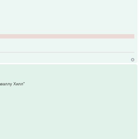
аваллу Хилл"