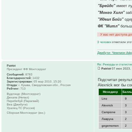
"Брейдс"
имеет л
"Монго Хилл"
заб
"Идеал Бойз"
одер
ФК "Митл"
больше
У вас нет доступа д
3 человек
отметили это
Джибути- Чемпион Афр
Re: Рекорды и статист
Patriot
Patriot
07 июн 2023, 
Президент ФФ Монтсеррат
Сообщений:
8783
Благодарностей:
1432
Подсчитал результ
Зарегистрирован:
05 мар 2010, 15:20
Alexnick мог бы с
Откуда:
г. Кушва, Свердловская обл., Россия
Рейтинг:
713
Менеджер
Балл
Вудлэндс (Монтсеррат)
Джхапа (Непал)
Linz
9
Пирибебуй (Парагвай)
Веа (Джибути)
Alexnick
3
Уралец-ТС (Россия)
Campione
3
Сборная Монтсеррат (юн.)
Лавруха
2
gegemomon
2