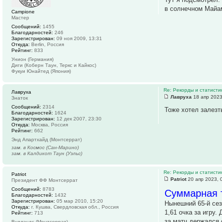
в солнечном Майа
Campione
Мастер
Сообщений:
1455
Благодарностей:
246
Зарегистрирован:
09 ноя 2009, 13:31
Откуда:
Berlin, Россия
Рейтинг:
833
Унион (Германия)
Диги (Коберн Таун, Теркс и Кайкос)
Фукуи Юнайтед (Япония)
Re: Рекорды и статист
Лавруха
Лавруха
18 апр 2023
Знаток
Сообщений:
2314
Тоже хотел залезть
Благодарностей:
1624
Зарегистрирован:
12 дек 2007, 23:30
Откуда:
Москва, Россия
Рейтинг:
662
Энд Апартхайд (Монтсеррат)
зам. в Космос (Сан-Марино)
зам. в Калдикот Таун (Уэльс)
Re: Рекорды и статист
Patriot
Patriot
20 апр 2023, 
Президент ФФ Монтсеррат
Сообщений:
8783
Суммарная т
Благодарностей:
1432
Зарегистрирован:
05 мар 2010, 15:20
Нынешний 65-й сез
Откуда:
г. Кушва, Свердловская обл., Россия
1,61 очка за игру
Рейтинг:
713
за матч держался 
Вудлэндс (Монтсеррат)