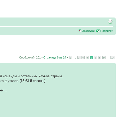
Закладки
Подписки
Сообщений: 201 •
Страница
6
из
14
•
...
...
1
3
4
5
6
7
8
9
14
ей команды и остальных клубов страны.
о футбола (15-63-й сезоны).
м! ;