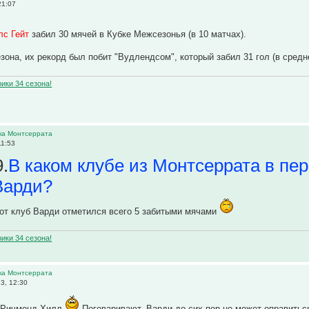
21:07
лс Гейт
забил 30 мячей в Кубке Межсезонья (в 10 матчах).
езона, их рекорд был побит "Вудлендсом", который забил 31 гол (в средне
ики 34 сезона!
ика Монтсеррата
11:53
.
В каком клубе из Монтсеррата в пер
Варди?
тот клуб Варди отметился всего 5 забитыми мячами
ики 34 сезона!
ика Монтсеррата
3, 12:30
. Ричмонд Хилл
Поговаривают, Варди до сих пор не может оправиться 