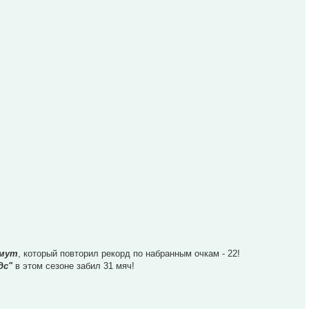
имут
, который повторил рекорд по набранным очкам - 22!
дс"
в этом сезоне забил 31 мяч!