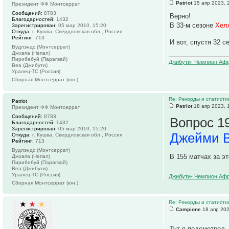
Patriot
15 апр 2023, 
Президент ФФ Монтсеррат
Сообщений:
8783
Верно!
Благодарностей:
1432
В 33-м сезоне
Хел
Зарегистрирован:
05 мар 2010, 15:20
Откуда:
г. Кушва, Свердловская обл., Россия
Рейтинг:
713
И вот, спустя 32 с
Вудлэндс (Монтсеррат)
Джхапа (Непал)
Пирибебуй (Парагвай)
Джибути- Чемпион Афр
Веа (Джибути)
Уралец-ТС (Россия)
Сборная Монтсеррат (юн.)
Re: Рекорды и статист
Patriot
Patriot
18 апр 2023, 
Президент ФФ Монтсеррат
Сообщений:
8783
Вопрос 19
Благодарностей:
1432
Зарегистрирован:
05 мар 2010, 15:20
Джейми 
Откуда:
г. Кушва, Свердловская обл., Россия
Рейтинг:
713
Вудлэндс (Монтсеррат)
В 155 матчах за э
Джхапа (Непал)
Пирибебуй (Парагвай)
Веа (Джибути)
Уралец-ТС (Россия)
Джибути- Чемпион Афр
Сборная Монтсеррат (юн.)
Re: Рекорды и статист
Campione
18 апр 202
Тут я подсмотрел