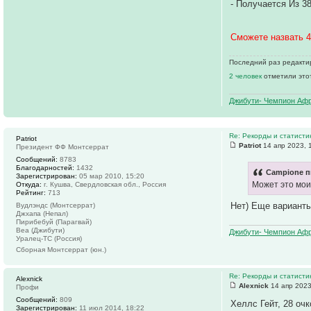
- Получается Из 3
Сможете назвать 4
Последний раз редактиро
2 человек
отметили это
Джибути- Чемпион Афр
Re: Рекорды и статист
Patriot
Patriot
14 апр 2023, 
Президент ФФ Монтсеррат
Сообщений:
8783
Благодарностей:
1432
Campione п
Зарегистрирован:
05 мар 2010, 15:20
Может это мои
Откуда:
г. Кушва, Свердловская обл., Россия
Рейтинг:
713
Нет) Еще варианты
Вудлэндс (Монтсеррат)
Джхапа (Непал)
Пирибебуй (Парагвай)
Веа (Джибути)
Джибути- Чемпион Афр
Уралец-ТС (Россия)
Сборная Монтсеррат (юн.)
Re: Рекорды и статист
Alexnick
Alexnick
14 апр 2023
Профи
Сообщений:
809
Хеллс Гейт, 28 очк
Зарегистрирован:
11 июл 2014, 18:22