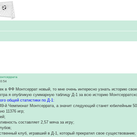
Монтсеррата
10:54
ек в ФФ Монтсеррат новый, то мне очень интересно узнать историю сво
втра я опубликую суммарную таблицу Д-1 за всю историю Монтсерратског
ого общей статистики по Д-1:
49-й Чемпионат Монтсеррата, а значит следующий станет юбилейным 50-
ано 11376 игр;
ей;
тивность составляет 2,57 мяча за игру;
клубов;
твенный клуб, игравший в Д-1, который прекратил свое существование;