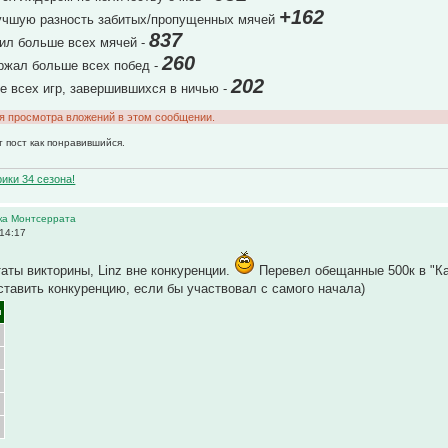
+162
учшую разность забитых/пропущенных мячей
837
ил больше всех мячей -
260
жал больше всех побед -
202
 всех игр, завершившихся в ничью -
ля просмотра вложений в этом сообщении.
т пост как понравившийся.
ики 34 сезона!
ика Монтсеррата
14:17
аты викторины, Linz вне конкуренции.
Перевел обещанные 500к в "К
оставить конкуренцию, если бы участвовал с самого начала)
ы