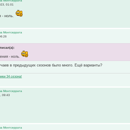
ика Монтсеррата
23, 01:01
 - ноль.
ика Монтсеррата
06:26
писал(а):
ения - ноль.
учаев в предыдущих сезонов было много. Ещё варианты?
ики 34 сезона!
ика Монтсеррата
, 09:43
ика Монтсеррата