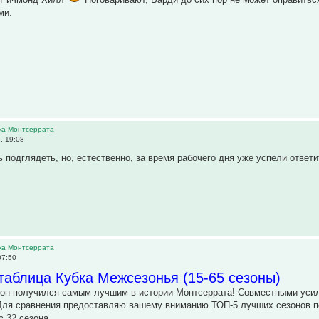
ми.
ика Монтсеррата
, 19:08
 подглядеть, но, естественно, за время рабочего дня уже успели ответи
ика Монтсеррата
07:50
аблица Кубка Межсезонья (15-65 сезоны)
он получился самым лучшим в истории Монтсеррата! Совместными усили
. Для сравнения предоставляю вашему вниманию ТОП-5 лучших сезонов по
с 32 сезона