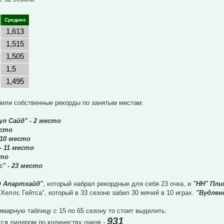
Среднее
1,613
1,515
1,505
1,5
1,495
били собственные рекорды по занятым местам:
л Сайд" - 2 место
есто
 10 место
- 11 место
сто
" - 23 место
д Апартхайд"
, который набрал рекордные для себя 23 очка, и
"НН" Пл
"Хеллс Гейтса", который в 33 сезоне забил 30 мячей в 10 играх.
"Вудлен
марную таблицу с 15 по 65 сезону то стоит выделить:
931
ся лидером по количеству очков -