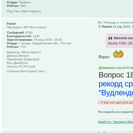
Откуда:
Украина
Рейтинг:
590
Олд Таун (Монтсеррат)
Re: Рекорды и статист
Patriot
Patriot
14 апр 2023, 
Президент ФФ Монтсеррат
Сообщений:
8783
Благодарностей:
1432
Alexnick пи
Зарегистрирован:
05 мар 2010, 15:20
Хеллс Гейт, 28
Откуда:
г. Кушва, Свердловская обл., Россия
Рейтинг:
713
Вудлэндс (Монтсеррат)
Джхапа (Непал)
Верно
Пирибебуй (Парагвай)
Веа (Джибути)
Уралец-ТС (Россия)
Добавлено спустя 8 ча
Сборная Монтсеррат (юн.)
Вопрос 18
рекорд ср
"Вудленд
У вас нет доступа д
Последний раз редактир
Джибути- Чемпион Афр