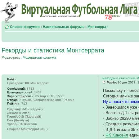
Список форумов
‹
Национальные форумы
‹
Монтсеррат
Рекорды и статистика Монтсеррата
Модератор:
Модераторы форума
Рекорды и статистика 
Patriot
Patriot
16 дек 2022, 
Президент ФФ Монтсеррат
Сообщений:
8783
Поскольку я челов
Благодарностей:
1432
Сегодня или же за
Зарегистрирован:
05 мар 2010, 15:20
Откуда:
г. Кушва, Свердловская обл., Россия
Ну а пока что немн
Рейтинг:
713
- Завершился уже 
Вудлэндс (Монтсеррат)
- Всего в Д-1 сыгр
Джхапа (Непал)
Пирибебуй (Парагвай)
- Забито 29290 мяч
Веа (Джибути)
- Средняя результа
Уралец-ТС (Россия)
Сборная Монтсеррат (юн.)
- В Д-1 играли 35 
-
ФК Кинсейл
единс