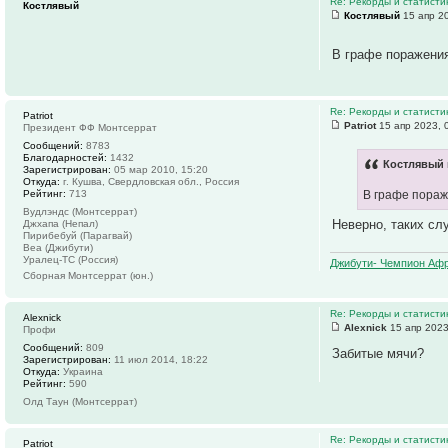
Re: Рекорды и статист
Костлявый
Костлявый
15 апр 20
В графе поражения
Re: Рекорды и статист
Patriot
Patriot
15 апр 2023, 
Президент ФФ Монтсеррат
Сообщений:
8783
Благодарностей:
1432
Костлявый 
Зарегистрирован:
05 мар 2010, 15:20
Откуда:
г. Кушва, Свердловская обл., Россия
Рейтинг:
713
В графе пораж
Вудлэндс (Монтсеррат)
Неверно, таких сл
Джхапа (Непал)
Пирибебуй (Парагвай)
Веа (Джибути)
Уралец-ТС (Россия)
Джибути- Чемпион Афр
Сборная Монтсеррат (юн.)
Re: Рекорды и статист
Alexnick
Alexnick
15 апр 2023
Профи
Сообщений:
809
Забитые мячи?
Зарегистрирован:
11 июл 2014, 18:22
Откуда:
Украина
Рейтинг:
590
Олд Таун (Монтсеррат)
Re: Рекорды и статист
Patriot