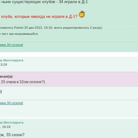
8 ныне существующих клубов - 34 играли в Д-1
 клуба, которые никогда не играли в Д-1?
валось Patriot 20 дек 2022, 16:33, всего редактировалось 2 раз(а).
т пост как понравившийся.
ики 34 сезона!
ика Монтсеррата
13:29
исал(а):
 25 очков в 32ом сезоне?)
)
ики 34 сезона!
ика Монтсеррата
, 16:18
ов, 33 сезон?