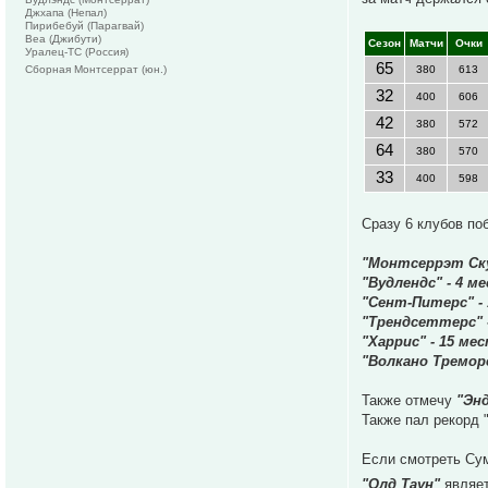
Джхапа (Непал)
Пирибебуй (Парагвай)
Веа (Джибути)
Сезон
Матчи
Очки
Уралец-ТС (Россия)
65
Сборная Монтсеррат (юн.)
380
613
32
400
606
42
380
572
64
380
570
33
400
598
Сразу 6 клубов по
"Монтсеррэт Ску
"Вудлендс" - 4 м
"Сент-Питерс" -
"Трендсеттерс" 
"Харрис" - 15 ме
"Волкано Треморс
Также отмечу
"Эн
Также пал рекорд 
Если смотреть Сум
"Олд Таун"
являет