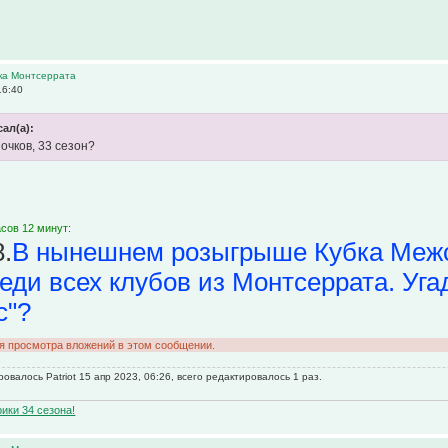
ика Монтсеррата
16:40
сал(а):
 очков, 33 сезон?
сов 12 минут:
.
В нынешнем розыгрыше Кубка Межс
еди всех клубов из Монтсеррата. Уга
с"?
ля просмотра вложений в этом сообщении.
овалось Patriot 15 апр 2023, 06:26, всего редактировалось 1 раз.
ики 34 сезона!