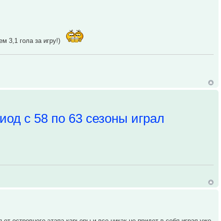
м 3,1 гола за игру!)
иод с 58 по 63 сезоны играл
от островного этапа карьеры и все никак не придет в себя играя уже