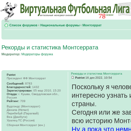
Список форумов
‹
Национальные форумы
‹
Монтсеррат
Рекорды и статистика Монтсеррата
Модератор:
Модераторы форума
Рекорды и статистика Монтсеррата
Patriot
Patriot
16 дек 2022, 10:54
Президент ФФ Монтсеррат
Сообщений:
8783
Поскольку я челов
Благодарностей:
1432
Зарегистрирован:
05 мар 2010, 15:20
интересно узнать 
Откуда:
г. Кушва, Свердловская обл.,
Россия
Рейтинг:
709
страны.
Вудлэндс (Монтсеррат)
Джхапа (Непал)
Сегодня или же за
Пирибебуй (Парагвай)
Веа (Джибути)
всю историю Монтс
Уралец-ТС (Россия)
Сборная Монтсеррат (юн.)
Ну а пока что нем