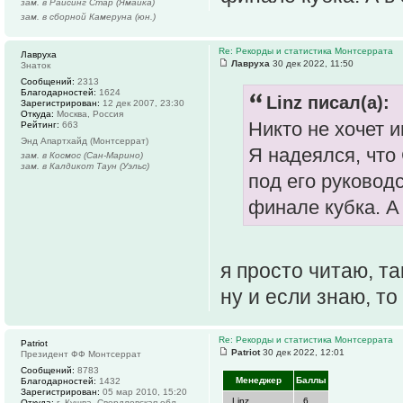
зам. в Райсинг Стар (Ямайка)
зам. в сборной Камеруна (юн.)
Re: Рекорды и статистика Монтсеррата
Лавруха
Лавруха
30 дек 2022, 11:50
Знаток
Сообщений:
2313
Благодарностей:
1624
Linz писал(а):
Зарегистрирован:
12 дек 2007, 23:30
Откуда:
Москва, Россия
Никто не хочет и
Рейтинг:
663
Энд Апартхайд (Монтсеррат)
Я надеялся, что
зам. в Космос (Сан-Марино)
зам. в Калдикот Таун (Уэльс)
под его руковод
финале кубка. А
я просто читаю, т
ну и если знаю, то
Re: Рекорды и статистика Монтсеррата
Patriot
Patriot
30 дек 2022, 12:01
Президент ФФ Монтсеррат
Сообщений:
8783
Менеджер
Баллы
Благодарностей:
1432
Зарегистрирован:
05 мар 2010, 15:20
Linz
6
Откуда:
г. Кушва, Свердловская обл.,