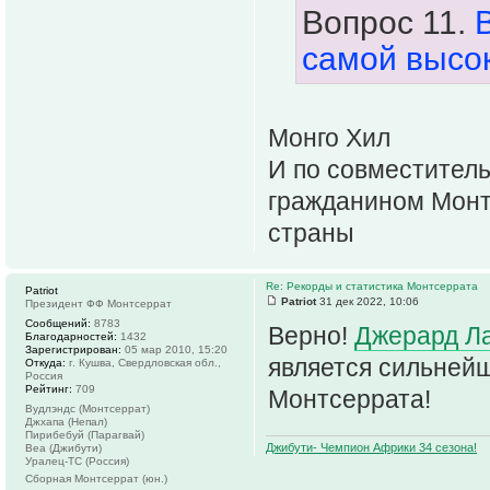
Вопрос 11.
самой высо
Монго Хил
И по совместитель
гражданином Монт
страны
Re: Рекорды и статистика Монтсеррата
Patriot
Patriot
31 дек 2022, 10:06
Президент ФФ Монтсеррат
Сообщений:
8783
Верно!
Джерард Л
Благодарностей:
1432
Зарегистрирован:
05 мар 2010, 15:20
является сильней
Откуда:
г. Кушва, Свердловская обл.,
Россия
Рейтинг:
709
Монтсеррата!
Вудлэндс (Монтсеррат)
Джхапа (Непал)
Пирибебуй (Парагвай)
Джибути- Чемпион Африки 34 сезона!
Веа (Джибути)
Уралец-ТС (Россия)
Сборная Монтсеррат (юн.)