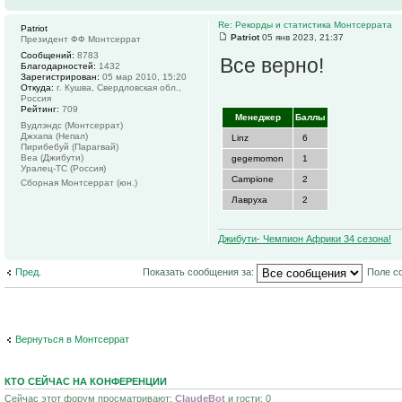
Re: Рекорды и статистика Монтсеррата
Patriot
Patriot
05 янв 2023, 21:37
Президент ФФ Монтсеррат
Сообщений:
8783
Все верно!
Благодарностей:
1432
Зарегистрирован:
05 мар 2010, 15:20
Откуда:
г. Кушва, Свердловская обл.,
Россия
Рейтинг:
709
Менеджер
Баллы
Вудлэндс (Монтсеррат)
Джхапа (Непал)
Linz
6
Пирибебуй (Парагвай)
Веа (Джибути)
gegemomon
1
Уралец-ТС (Россия)
Campione
2
Сборная Монтсеррат (юн.)
Лавруха
2
Джибути- Чемпион Африки 34 сезона!
Пред.
Показать сообщения за:
Поле с
Вернуться в Монтсеррат
КТО СЕЙЧАС НА КОНФЕРЕНЦИИ
Сейчас этот форум просматривают:
ClaudeBot
и гости: 0