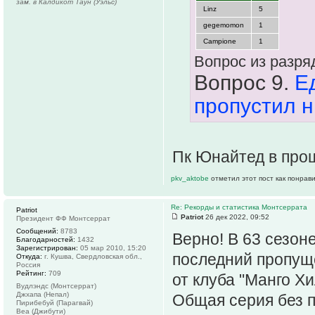
зам. в Калдикот Таун (Уэльс)
Linz
5
gegemomon
1
Campione
1
Вопрос из разряд
Вопрос 9.
Е
пропустил н
Пк Юнайтед в про
pkv_aktobe
отметил этот пост как понрав
Re: Рекорды и статистика Монтсеррата
Patriot
Patriot
26 дек 2022, 09:52
Президент ФФ Монтсеррат
Сообщений:
8783
Верно! В 63 сезон
Благодарностей:
1432
Зарегистрирован:
05 мар 2010, 15:20
последний пропуще
Откуда:
г. Кушва, Свердловская обл.,
Россия
Рейтинг:
709
от клуба "Манго Хи
Вудлэндс (Монтсеррат)
Джхапа (Непал)
Общая серия без 
Пирибебуй (Парагвай)
Веа (Джибути)