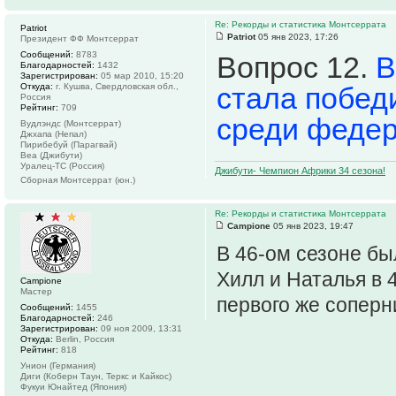
Re: Рекорды и статистика Монтсеррата
Patriot
Patriot
05 янв 2023, 17:26
Президент ФФ Монтсеррат
Сообщений:
8783
Вопрос 12.
В
Благодарностей:
1432
Зарегистрирован:
05 мар 2010, 15:20
Откуда:
г. Кушва, Свердловская обл.,
стала побед
Россия
Рейтинг:
709
среди феде
Вудлэндс (Монтсеррат)
Джхапа (Непал)
Пирибебуй (Парагвай)
Веа (Джибути)
Уралец-ТС (Россия)
Джибути- Чемпион Африки 34 сезона!
Сборная Монтсеррат (юн.)
Re: Рекорды и статистика Монтсеррата
Campione
05 янв 2023, 19:47
В 46-ом сезоне бы
Хилл и Наталья в 
Campione
Мастер
первого же соперн
Сообщений:
1455
Благодарностей:
246
Зарегистрирован:
09 ноя 2009, 13:31
Откуда:
Berlin, Россия
Рейтинг:
818
Унион (Германия)
Диги (Коберн Таун, Теркс и Кайкос)
Фукуи Юнайтед (Япония)