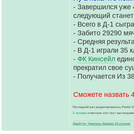
- Завершился уже 
следующий станет
- Всего в Д-1 сыгр
- Забито 29290 мя
- Средняя результа
- В Д-1 играли 35 
-
ФК Кинсейл
единс
прекратил свое су
- Получается Из 3
Сможете назвать 4
Последний раз редактировалось Patriot 20
2 человек
отметили этот пост как понрав
Джибути- Чемпион Африки 34 сезона!