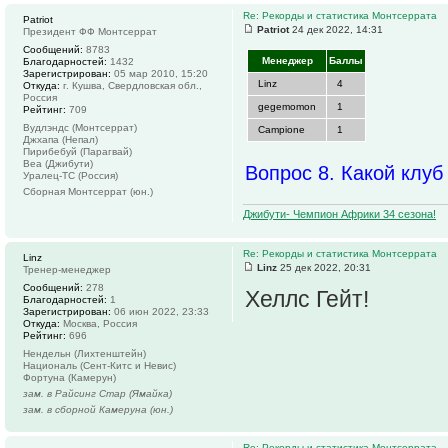
Re: Рекорды и статистика Монтсеррата
Patriot
Patriot
24 дек 2022, 14:31
Президент ФФ Монтсеррат
Сообщений:
8783
Менеджер
Баллы
Благодарностей:
1432
Зарегистрирован:
05 мар 2010, 15:20
Linz
4
Откуда:
г. Кушва, Свердловская обл.,
Россия
gegemomon
1
Рейтинг:
709
Вудлэндс (Монтсеррат)
Campione
1
Джхапа (Непал)
Пирибебуй (Парагвай)
Веа (Джибути)
Вопрос 8. Какой клуб
Уралец-ТС (Россия)
Сборная Монтсеррат (юн.)
Джибути- Чемпион Африки 34 сезона!
Re: Рекорды и статистика Монтсеррата
Linz
Linz
25 дек 2022, 20:31
Тренер-менеджер
Сообщений:
278
Хеллс Гейт!
Благодарностей:
1
Зарегистрирован:
06 июн 2022, 23:33
Откуда:
Москва, Россия
Рейтинг:
696
Нендельн (Лихтенштейн)
Националь (Сент-Китс и Невис)
Фортуна (Камерун)
зам. в Райсинг Стар (Ямайка)
зам. в сборной Камеруна (юн.)
Re: Рекорды и статистика Монтсеррата