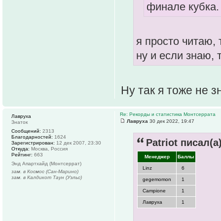
финале кубка.
я просто читаю, 
ну и если знаю, 
Ну так я тоже не 
Re: Рекорды и статистика Монтсеррата
Лавруха
Лавруха
30 дек 2022, 19:47
Знаток
Сообщений:
2313
Благодарностей:
1624
Patriot писал(а)
Зарегистрирован:
12 дек 2007, 23:30
Откуда:
Москва, Россия
Рейтинг:
663
Менеджер
Баллы
Энд Апартхайд (Монтсеррат)
Linz
6
зам. в Космос (Сан-Марино)
зам. в Калдикот Таун (Уэльс)
gegemomon
1
Campione
1
Лавруха
1