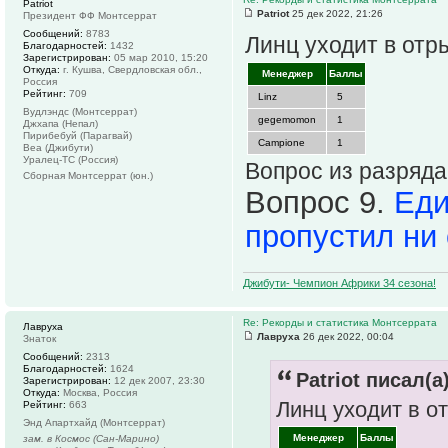
Patriot
Patriot
25 дек 2022, 21:26
Президент ФФ Монтсеррат
Сообщений:
8783
Линц уходит в отр
Благодарностей:
1432
Зарегистрирован:
05 мар 2010, 15:20
Откуда:
г. Кушва, Свердловская обл.,
Менеджер
Баллы
Россия
Рейтинг:
709
Linz
5
Вудлэндс (Монтсеррат)
gegemomon
1
Джхапа (Непал)
Пирибебуй (Парагвай)
Campione
1
Веа (Джибути)
Уралец-ТС (Россия)
Вопрос из разряда 
Сборная Монтсеррат (юн.)
Вопрос 9.
Еди
пропустил ни 
Джибути- Чемпион Африки 34 сезона!
Re: Рекорды и статистика Монтсеррата
Лавруха
Лавруха
26 дек 2022, 00:04
Знаток
Сообщений:
2313
Благодарностей:
1624
Patriot писал(а)
Зарегистрирован:
12 дек 2007, 23:30
Откуда:
Москва, Россия
Линц уходит в о
Рейтинг:
663
Энд Апартхайд (Монтсеррат)
Менеджер
Баллы
зам. в Космос (Сан-Марино)