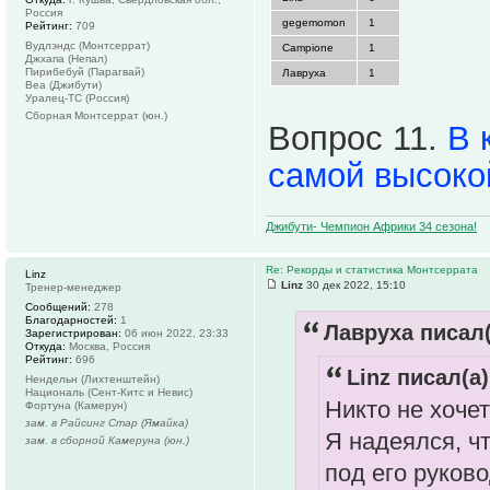
Россия
gegemomon
1
Рейтинг:
709
Вудлэндс (Монтсеррат)
Campione
1
Джхапа (Непал)
Пирибебуй (Парагвай)
Лавруха
1
Веа (Джибути)
Уралец-ТС (Россия)
Сборная Монтсеррат (юн.)
Вопрос 11.
В 
самой высоко
Джибути- Чемпион Африки 34 сезона!
Re: Рекорды и статистика Монтсеррата
Linz
Linz
30 дек 2022, 15:10
Тренер-менеджер
Сообщений:
278
Благодарностей:
1
Лавруха писал(
Зарегистрирован:
06 июн 2022, 23:33
Откуда:
Москва, Россия
Рейтинг:
696
Linz писал(а)
Нендельн (Лихтенштейн)
Националь (Сент-Китс и Невис)
Никто не хочет
Фортуна (Камерун)
зам. в Райсинг Стар (Ямайка)
Я надеялся, ч
зам. в сборной Камеруна (юн.)
под его руков