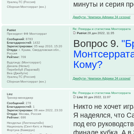
Уралец-ТС (Россия)
минуты и серия п
Сборная Монтсеррат (юн.)
Джибути- Чемпион Африки 34 сезона!
Re: Рекорды и статистика Монтсеррата
Patriot
Patriot
28 дек 2022, 11:35
Президент ФФ Монтсеррат
Сообщений:
8783
Вопрос 9.
"Б
Благодарностей:
1432
Зарегистрирован:
05 мар 2010, 15:20
Откуда:
г. Кушва, Свердловская обл.,
Монтсеррата
Россия
Рейтинг:
709
Кому?
Вудлэндс (Монтсеррат)
Джхапа (Непал)
Пирибебуй (Парагвай)
Веа (Джибути)
Уралец-ТС (Россия)
Джибути- Чемпион Африки 34 сезона!
Сборная Монтсеррат (юн.)
Re: Рекорды и статистика Монтсеррата
Linz
Linz
30 дек 2022, 11:07
Тренер-менеджер
Сообщений:
278
Никто не хочет игр
Благодарностей:
1
Зарегистрирован:
06 июн 2022, 23:33
Я надеялся, что C
Откуда:
Москва, Россия
Рейтинг:
696
под его руководст
Нендельн (Лихтенштейн)
Националь (Сент-Китс и Невис)
Фортуна (Камерун)
финале кубка. А в