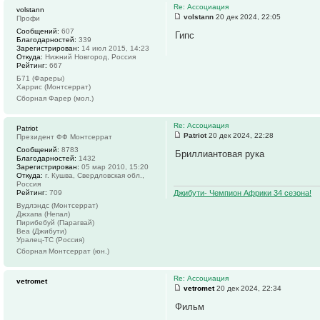
Re: Ассоциация
volstann
volstann
20 дек 2024, 22:05
Профи
Сообщений:
607
Гипс
Благодарностей:
339
Зарегистрирован:
14 июл 2015, 14:23
Откуда:
Нижний Новгород, Россия
Рейтинг:
667
Б71 (Фареры)
Харрис (Монтсеррат)
Сборная Фарер (мол.)
Re: Ассоциация
Patriot
Patriot
20 дек 2024, 22:28
Президент ФФ Монтсеррат
Сообщений:
8783
Бриллиантовая рука
Благодарностей:
1432
Зарегистрирован:
05 мар 2010, 15:20
Откуда:
г. Кушва, Свердловская обл.,
Россия
Рейтинг:
709
Джибути- Чемпион Африки 34 сезона!
Вудлэндс (Монтсеррат)
Джхапа (Непал)
Пирибебуй (Парагвай)
Веа (Джибути)
Уралец-ТС (Россия)
Сборная Монтсеррат (юн.)
Re: Ассоциация
vetromet
vetromet
20 дек 2024, 22:34
Фильм