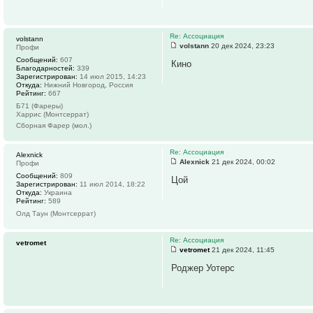
Re: Ассоциация
volstann
volstann
20 дек 2024, 23:23
Профи
Сообщений:
607
Кино
Благодарностей:
339
Зарегистрирован:
14 июл 2015, 14:23
Откуда:
Нижний Новгород, Россия
Рейтинг:
667
Б71 (Фареры)
Харрис (Монтсеррат)
Сборная Фарер (мол.)
Re: Ассоциация
Alexnick
Alexnick
21 дек 2024, 00:02
Профи
Сообщений:
809
Цой
Зарегистрирован:
11 июл 2014, 18:22
Откуда:
Украина
Рейтинг:
589
Олд Таун (Монтсеррат)
Re: Ассоциация
vetromet
vetromet
21 дек 2024, 11:45
Роджер Уотерс