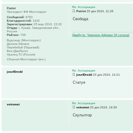
Re: Ассоциация
Patriot
Patriot
20 дек 2024, 11:26
Президент ФФ Монтсеррат
Сообщений:
8783
Свобода
Благодарностей:
1432
Зарегистрирован:
05 мар 2010, 15:20
Откуда:
г. Кушва, Свердловская обл.,
Россия
Рейтинг:
709
Джибути- Чемпион Африки 34 сезона!
Вудлэндс (Монтсеррат)
Джхапа (Непал)
Пирибебуй (Парагвай)
Веа (Джибути)
Уралец-ТС (Россия)
Сборная Монтсеррат (юн.)
Re: Ассоциация
josefDredd
josefDredd
20 дек 2024, 14:21
Статуя
Re: Ассоциация
vetromet
vetromet
20 дек 2024, 19:30
Скульптор