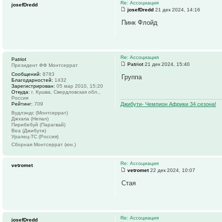
Re: Ассоциация
josefDredd
josefDredd
21 дек 2024, 14:16
Пинк Флойд
Re: Ассоциация
Patriot
Patriot
21 дек 2024, 15:40
Президент ФФ Монтсеррат
Сообщений:
8783
Группа
Благодарностей:
1432
Зарегистрирован:
05 мар 2010, 15:20
Откуда:
г. Кушва, Свердловская обл.,
Россия
Рейтинг:
709
Джибути- Чемпион Африки 34 сезона!
Вудлэндс (Монтсеррат)
Джхапа (Непал)
Пирибебуй (Парагвай)
Веа (Джибути)
Уралец-ТС (Россия)
Сборная Монтсеррат (юн.)
Re: Ассоциация
vetromet
vetromet
22 дек 2024, 10:07
Стая
Re: Ассоциация
josefDredd