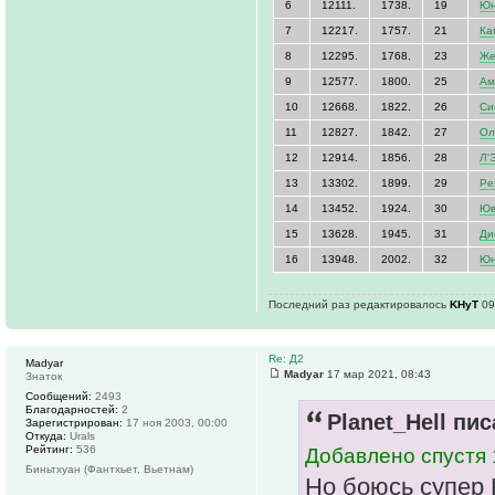
6
12111.
1738.
19
Юн
7
12217.
1757.
21
Ка
8
12295.
1768.
23
Же
9
12577.
1800.
25
Ам
10
12668.
1822.
26
Си
11
12827.
1842.
27
Ол
12
12914.
1856.
28
Л'
13
13302.
1899.
29
Ре
14
13452.
1924.
30
Юв
15
13628.
1945.
31
Ди
16
13948.
2002.
32
Юн
Последний раз редактировалось
KHyT
09
Re: Д2
Madyar
Madyar
17 мар 2021, 08:43
Знаток
Сообщений:
2493
Благодарностей:
2
Planet_Hell пис
Зарегистрирован:
17 ноя 2003, 00:00
Откуда:
Urals
Рейтинг:
536
Добавлено спустя 
Биньтхуан (Фантхьет, Вьетнам)
Но боюсь супер 