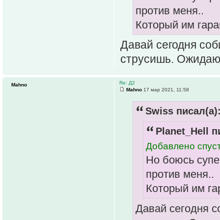
против меня..
Который им гара
Давай сегодня соб
струсишь. Ожидаю 
Re: Д2
Mahno
Mahno
17 мар 2021, 11:58
Swiss писал(а)
Planet_Hell п
Добавлено спуст
Но боюсь супе
против меня..
Который им га
Давай сегодня с