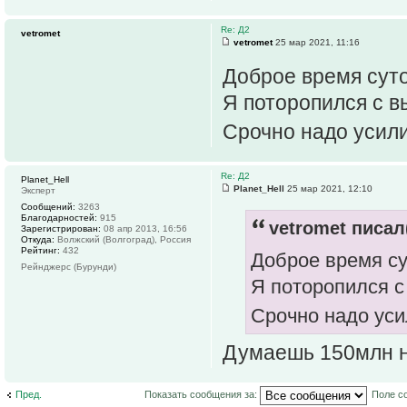
Re: Д2
vetromet
vetromet
25 мар 2021, 11:16
Доброе время сут
Я поторопился с в
Срочно надо усил
Re: Д2
Planet_Hell
Planet_Hell
25 мар 2021, 12:10
Эксперт
Сообщений:
3263
Благодарностей:
915
vetromet писал(
Зарегистрирован:
08 апр 2013, 16:56
Откуда:
Волжский (Волгоград), Россия
Рейтинг:
432
Доброе время су
Рейнджерс (Бурунди)
Я поторопился с
Срочно надо уси
Думаешь 150млн не
Пред.
Показать сообщения за:
Поле с