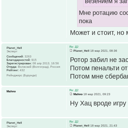
везением я за
Мне ротацию сос
пока
Может и стоит, но 
Re: Д2
Planet_Hell
Planet_Hell
18 мар 2021, 08:36
Эксперт
Сообщений:
3263
Ротор забил не за
Благодарностей:
915
Зарегистрирован:
08 апр 2013, 16:56
Потом пенальти от
Откуда:
Волжский (Волгоград), Россия
Рейтинг:
432
Потом мне сберба
Рейнджерс (Бурунди)
Re: Д2
Mahno
Mahno
18 мар 2021, 09:23
Ну Хац вроде игру
Re: Д2
Planet_Hell
Planet_Hell
18 мар 2021, 21:43
Эксперт