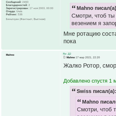
Сообщений:
2493
Благодарностей:
2
Mahno писал(а)
Зарегистрирован:
17 ноя 2003, 00:00
Откуда:
Urals
Смотри, чтоб ты
Рейтинг:
536
Биньтхуан (Фантхьет, Вьетнам)
везением я запо
Мне ротацию соста
пока
Re: Д2
Mahno
Mahno
17 мар 2021, 22:20
Жалко Ротор, смор
Добавлено спустя 1 м
Swiss писал(а)
Mahno писал(
Смотри, чтоб 