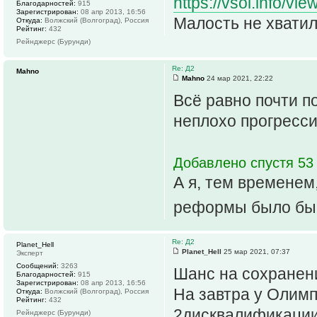
https://vsol.info/vi
Благодарностей:
915
Зарегистрирован:
08 апр 2013, 16:56
Малость не хватил
Откуда:
Волжский (Волгоград), Россия
Рейтинг:
432
Рейнджерс (Бурунди)
Re: Д2
Mahno
Mahno
24 мар 2021, 22:22
Всё равно почти п
неплохо прогресс
Добавлено спустя 53
А я, тем временем
реформы было бы 
Re: Д2
Planet_Hell
Planet_Hell
25 мар 2021, 07:37
Эксперт
Сообщений:
3263
Шанс на сохранени
Благодарностей:
915
Зарегистрирован:
08 апр 2013, 16:56
На завтра у Олимп
Откуда:
Волжский (Волгоград), Россия
Рейтинг:
432
2дисквалификации 
Рейнджерс (Бурунди)