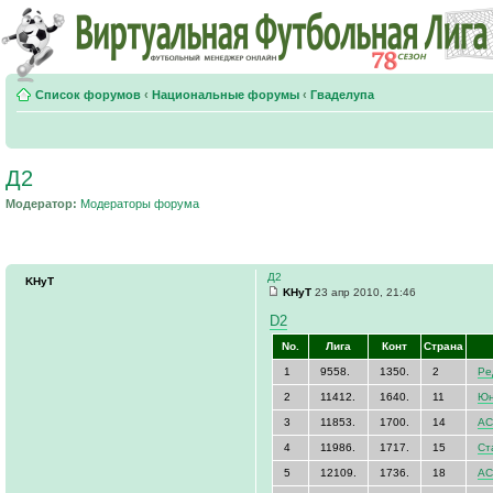
Список форумов
‹
Национальные форумы
‹
Гваделупа
Д2
Модератор:
Модераторы форума
Д2
KHyT
KHyT
23 апр 2010, 21:46
D2
No.
Лига
Конт
Страна
1
9558.
1350.
2
Ре
2
11412.
1640.
11
Юн
3
11853.
1700.
14
АС
4
11986.
1717.
15
Ст
5
12109.
1736.
18
АС