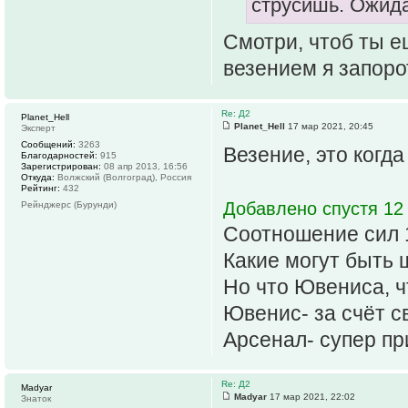
струсишь. Ожида
Смотри, чтоб ты е
везением я запоро
Re: Д2
Planet_Hell
Planet_Hell
17 мар 2021, 20:45
Эксперт
Сообщений:
3263
Везение, это когда 
Благодарностей:
915
Зарегистрирован:
08 апр 2013, 16:56
Откуда:
Волжский (Волгоград), Россия
Рейтинг:
432
Добавлено спустя 12 
Рейнджерс (Бурунди)
Соотношение сил 
Какие могут быть ш
Но что Ювениса, ч
Ювенис- за счёт с
Арсенал- супер пр
Re: Д2
Madyar
Madyar
17 мар 2021, 22:02
Знаток