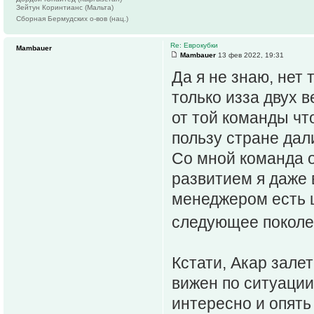
Зейтун Коринтианс (Мальта)
Сборная Бермудских о-вов (нац.)
Re: Еврокубки
Mambauer
Mambauer
13 фев 2022, 19:31
Да я не знаю, нет 
только изза двух 
от той команды чт
пользу стране дал
Со мной команда о
развитием я даже 
менеджером есть ш
следующее покол
Кстати, Акар зале
вижен по ситуации
интересно и опять