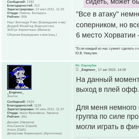
сидеть, может б
Сообщений:
1392
Благодарностей:
312
Зарегистрирован:
13 июл 2011, 11:25
"Все в атаку" нем
Откуда:
Гомель, Беларусь
Рейтинг:
906
Норт Виллидж Рэмс (Бермудские о-ва)
соперником, но вс
Дордой Юнайтед (Кыргызстан)
Зейтун Коринтианс (Мальта)
6 место Хорватии 
Сборная Бермудских о-вов (нац.)
"Если каждый из нас сумеет сделать сч
Ю.В. Никулин
Re: Еврокубки
_Engineer_
17 авг 2022, 14:28
На данный момент
выход в плей офф
_Engineer_
Знаток
Сообщений:
2424
Для меня немного 
Благодарностей:
1129
Зарегистрирован:
20 июн 2011, 11:37
Откуда:
Івано-Франківськ, Украина
группа по силе пр
Рейтинг:
461
Динамо (Украина)
могли играть в фи
Аль-Сахель (Сирия)
Альта (США)
Депортиво Камионерос (Аргентина)