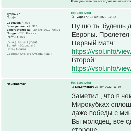
Козацкий затылок господам не клонится
Re: Еврокубки
Tyapa777
Tyapa777
28 окт 2022, 10:32
Профи
Сообщений:
608
Ну шо ты будешь де
Благодарностей:
314
Зарегистрирован:
20 апр 2010, 06:03
Европы. Пролетел 
Откуда:
СПб, Россия
Рейтинг:
807
Первый матч:
Рино (Южный Судан)
Велебит (Хорватия)
Вавау (Тонга)
https://vsol.info/vi
Сборная Южного Судана (нац.)
Второй:
https://vsol.info/vi
Re: Еврокубки
NeLermontov
NeLermontov
28 окт 2022, 11:39
Заметил , что в че
Мирокубках сплошь
даже победы с ми
Вы молодец, все с
стороне.