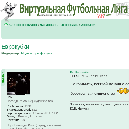
Список форумов
‹
Национальные форумы
‹
Хорватия
Еврокубки
Модератор:
Модераторы форума
Re: Еврокубки
LPit
13 фев 2022, 15:32
Не горячись, поиграй до конца с
бороться за чемпионство
LPit
Президент ФФ Бермудских о-вов
"Если каждый из нас сумеет сделать сч
Сообщений:
1392
Ю.В. Никулин
Благодарностей:
312
Зарегистрирован:
13 июл 2011, 11:25
Откуда:
Гомель, Беларусь
Рейтинг:
906
Норт Виллидж Рэмс (Бермудские о-ва)
Дордой Юнайтед (Кыргызстан)