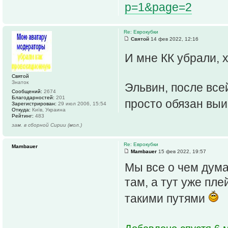
p=1&page=2
Re: Еврокубки
Святой
14 фев 2022, 12:16
И мне КК убрали, 
Святой
Знаток
Эльвин, после все
Сообщений:
2674
Благодарностей:
201
просто обязан вы
Зарегистрирован:
29 июл 2006, 15:54
Откуда:
Київ, Украина
Рейтинг:
483
зам. в сборной Сирии (мол.)
Re: Еврокубки
Mambauer
Mambauer
15 фев 2022, 19:57
Мы все о чем дума
там, а тут уже пл
такими путями