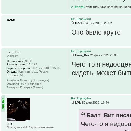
2 человек
отметили этот пост как понрав
Re: Еврокубки
GANS
GANS
24 фев 2022, 22:52
Это было круто
Re: Еврокубки
Балт_Вит
Балт_Вит
24 фев 2022, 23:06
Эксперт
Сообщений:
9993
Чего-то я недооце
Благодарностей:
167
Зарегистрирован:
07 сен 2008, 15:25
сидеть, может быт
Откуда:
Калининград, Россия
Рейтинг:
598
Альбион Роверс (Шотландия)
Фаунтен Гейт (Танзания)
Тамарии Пунаруу (Таити)
Re: Еврокубки
LPit
25 фев 2022, 10:40
Балт_Вит писал
Чего-то я недоо
LPit
Президент ФФ Бермудских о-вов