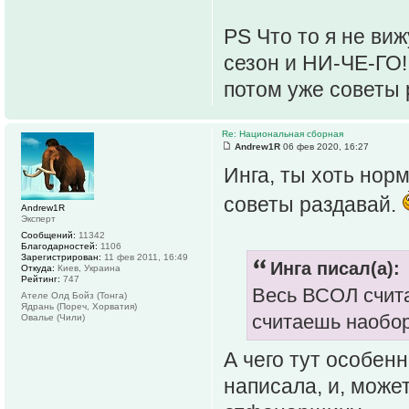
PS Что то я не ви
сезон и НИ-ЧЕ-ГО!
потом уже советы
Re: Национальная сборная
Andrew1R
06 фев 2020, 16:27
Инга, ты хоть нор
советы раздавай.
Andrew1R
Эксперт
Сообщений:
11342
Благодарностей:
1106
Зарегистрирован:
11 фев 2011, 16:49
Инга писал(а):
Откуда:
Киев, Украина
Рейтинг:
747
Весь ВСОЛ счита
Ателе Олд Бойз (Тонга)
Ядрань (Пореч, Хорватия)
считаешь наобор
Овалье (Чили)
А чего тут особен
написала, и, може