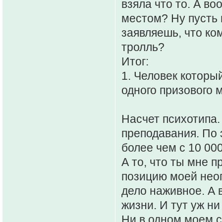
взяла что то. А в
местом? Ну пусть в
заявляешь, что ко
тролль?
Итог:
1. Человек который
одного призового 
Насчет психотипа.
преподавания. По 
более чем с 10 00
А то, что ты мне п
позицию моей неоп
дело наживное. А 
жизни. И тут уж ни 
Ни в одном моем 