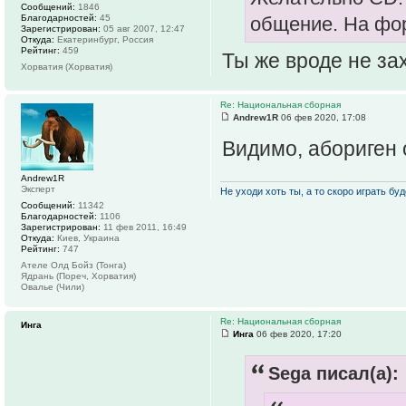
Сообщений:
1846
Благодарностей:
45
общение. На фор
Зарегистрирован:
05 авг 2007, 12:47
Откуда:
Екатеринбург, Россия
Рейтинг:
459
Ты же вроде не з
Хорватия (Хорватия)
Re: Национальная сборная
Andrew1R
06 фев 2020, 17:08
Видимо, абориген 
Andrew1R
Эксперт
Не уходи хоть ты, а то скоро играть буде
Сообщений:
11342
Благодарностей:
1106
Зарегистрирован:
11 фев 2011, 16:49
Откуда:
Киев, Украина
Рейтинг:
747
Ателе Олд Бойз (Тонга)
Ядрань (Пореч, Хорватия)
Овалье (Чили)
Re: Национальная сборная
Инга
Инга
06 фев 2020, 17:20
Sega писал(а):