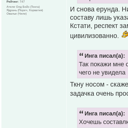
Рейтинг:
747
Ателе Олд Бойз (Тонга)
И снова ерунда. Н
Ядрань (Пореч, Хорватия)
Овалье (Чили)
составу лишь указ
Кстати, респект з
цивилизованно.
Инга писал(а):
Так покажи мне 
чего не увидела
Ткну носом - скаже
задачка очень про
Инга писал(а):
Хочешь составлю