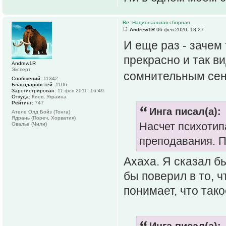
Re: Национальная сборная
Andrew1R
06 фев 2020, 18:27
И еще раз - зачем
прекрасно и так в
Andrew1R
Эксперт
сомнительным се
Сообщений:
11342
Благодарностей:
1106
Зарегистрирован:
11 фев 2011, 16:49
Откуда:
Киев, Украина
Рейтинг:
747
Инга писал(а):
Ателе Олд Бойз (Тонга)
Ядрань (Пореч, Хорватия)
Насчет психотип
Овалье (Чили)
преподавания. П
Ахаха. Я сказал б
бы поверил в то, 
понимает, что тако