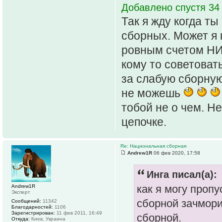
Добавлено спустя 34
Так я жду когда ты
сборных. Может я 
ровным счетом Н
кому то советоват
за слабую сборну
не можешь
тобой не о чем. Н
цепочке.
Re: Национальная сборная
Andrew1R
06 фев 2020, 17:58
Инга писал(а):
как я могу проп
Andrew1R
Эксперт
сборной зачмори
Сообщений:
11342
Благодарностей:
1106
Зарегистрирован:
11 фев 2011, 16:49
сборной.
Откуда:
Киев, Украина