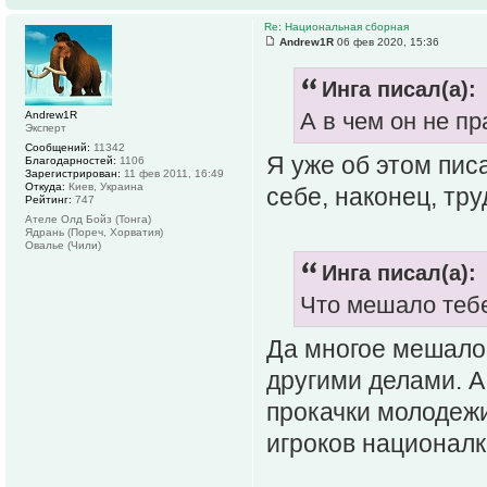
Re: Национальная сборная
Andrew1R
06 фев 2020, 15:36
Инга писал(а):
А в чем он не пр
Andrew1R
Эксперт
Сообщений:
11342
Я уже об этом пис
Благодарностей:
1106
Зарегистрирован:
11 фев 2011, 16:49
Откуда:
Киев, Украина
себе, наконец, тру
Рейтинг:
747
Ателе Олд Бойз (Тонга)
Ядрань (Пореч, Хорватия)
Овалье (Чили)
Инга писал(а):
Что мешало тебе
Да многое мешало.
другими делами. А
прокачки молодежи
игроков националк