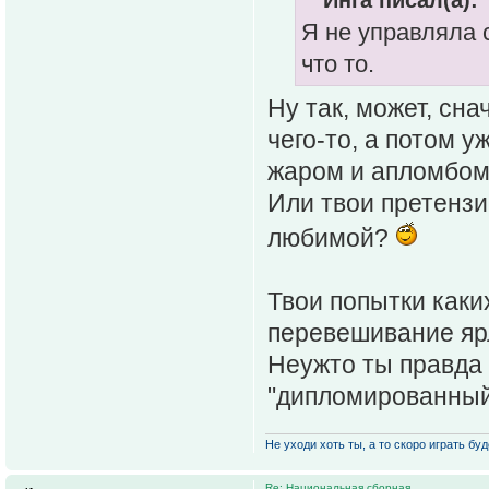
Инга писал(а):
Я не управляла 
что то.
Ну так, может, сн
чего-то, а потом 
жаром и апломбо
Или твои претензи
любимой?
Твои попытки каки
перевешивание ярл
Неужто ты правда 
"дипломированный
Не уходи хоть ты, а то скоро играть буде
Re: Национальная сборная