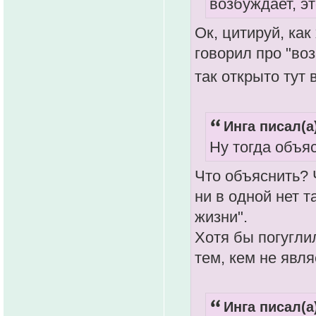
возбуждает, э
Ок, цитируй, ка
говорил про "во
так открыто тут
Инга писал(а
Ну тогда объя
Что объяснить? 
ни в одной нет т
жизни".
Хотя бы погугли
тем, кем не явл
Инга писал(а