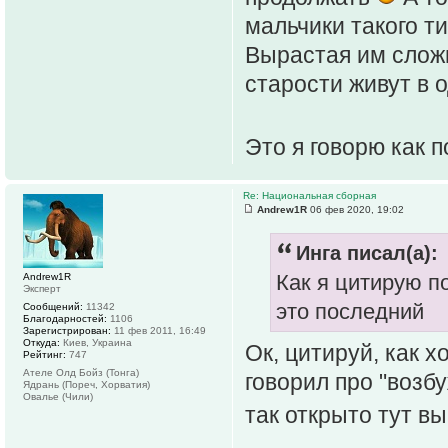
мальчики такого т
Вырастая им сложн
старости живут в 
Это я говорю как 
Re: Национальная сборная
Andrew1R
06 фев 2020, 19:02
Инга писал(а):
Как я цитирую п
Andrew1R
Эксперт
это последний
Сообщений:
11342
Благодарностей:
1106
Зарегистрирован:
11 фев 2011, 16:49
Откуда:
Киев, Украина
Ок, цитируй, как 
Рейтинг:
747
Ателе Олд Бойз (Тонга)
говорил про "возб
Ядрань (Пореч, Хорватия)
Овалье (Чили)
так открыто тут в