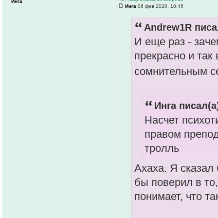
Инга
Инга
06 фев 2020, 18:46
Andrew1R писал
И еще раз - зач
прекрасно и так
сомнительным 
Инга писал(а
Насчет психот
правом препод
тролль
Ахаха. Я сказал
бы поверил в то
понимает, что та