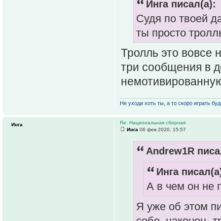
Инга писал(а):
Судя по твоей д
ты просто тролл
Тролль это вовсе н
три сообщения в де
немотивированную
Не уходи хоть ты, а то скоро играть буде
Re: Национальная сборная
Инга
Инга
06 фев 2020, 15:57
Andrew1R писал
Инга писал(а
А в чем он не 
Я уже об этом п
себе, наконец, т