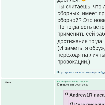
Ты считаешь, что 
сборных, имеет пр
сборной? Это нова
Но тогда есть вст
применить сей заб
достижения тогда. 
(И заметь, я обсу
переходя на личны
провокации.)
Не уходи хоть ты, а то скоро играть буде
Re: Национальная сборная
Инга
Инга
06 фев 2020, 18:20
Andrew1R писал
Инга писал(а