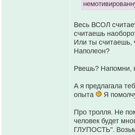
немотивированн
Весь ВСОЛ считает
считаешь наоборот
Или ты считаешь, 
Наполеон?
Рвешь? Напомни, 
А я предлагала те
опыта
Я помолчу
Про тролля. Не по
человек будет мног
ГЛУПОСТЬ". Возьм