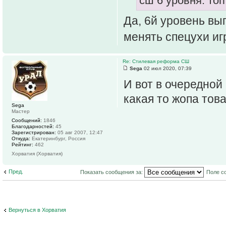
сш 6 уровня. топ
Да, 6й уровень вы
менять спецухи и
Re: Стилевая реформа СШ
Sega
02 июл 2020, 07:39
И вот в очередной
какая то жопа тов
Sega
Мастер
Сообщений:
1846
Благодарностей:
45
Зарегистрирован:
05 авг 2007, 12:47
Откуда:
Екатеринбург, Россия
Рейтинг:
462
Хорватия (Хорватия)
Пред.
Показать сообщения за:
Поле с
Вернуться в Хорватия