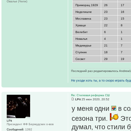
Овалье (Чили)
Приморац 1929
26
17
Неделишче
23
16
Мославина
23
15
Хрваце
22
8
Велебит
6
1
Новалья
4
1
Медимурье
21
7
Ступник
18
7
Сесвет
29
19
Последний раз редактировалось Andrew1R 
Не уходи хоть ты, а то скоро играть буде
Re: Стилевая реформа СШ
LPit
25 июн 2020, 20:52
у меня одни
в со
сезона три.
Это
LPit
Президент ФФ Бермудских о-вов
думал, что стили б
Сообщений:
1392