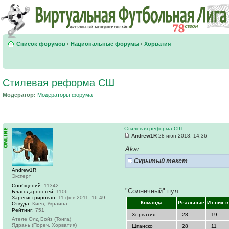
Список форумов
‹
Национальные форумы
‹
Хорватия
Стилевая реформа СШ
Модератор:
Модераторы форума
Стилевая реформа СШ
Andrew1R
28 июн 2018, 14:36
Akar:
Скрытый текст
Andrew1R
Эксперт
Сообщений:
11342
"Солнечный" пул:
Благодарностей:
1106
Зарегистрирован:
11 фев 2011, 16:49
Команда
Реальные
Из них 
Откуда:
Киев, Украина
Рейтинг:
751
Хорватия
28
19
Ателе Олд Бойз (Тонга)
Ядрань (Пореч, Хорватия)
Шпанско
28
11