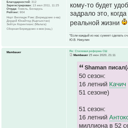
Благодарностей:
312
кому-то будет удо
Зарегистрирован:
13 июл 2011, 11:25
Откуда:
Гомель, Беларусь
задрало это, когда
Рейтинг:
904
Норт Виллидж Рэмс (Бермудские о-ва)
Дордой Юнайтед (Кыргызстан)
реальной жизни
Зейтун Коринтианс (Мальта)
Сборная Бермудских о-вов (нац.)
"Если каждый из нас сумеет сделать сч
Ю.В. Никулин
Re: Стилевая реформа СШ
Mambauer
Mambauer
25 июн 2020, 21:11
Shaman писал(
50 сезон:
16 летний
Качич
51 сезоне)
51 сезон:
16 летний
Анток
миллиона в 52 с