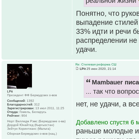
реальной жизни
Понятно, что руко
выпадение стилей 
33% идти и речи б
распределении не 
удачи.
Re: Стилевая реформа СШ
LPit
25 июн 2020, 21:14
Mambauer писа
... так что вопр
LPit
Президент ФФ Бермудских о-вов
Сообщений:
1392
нет, не удачи, а в
Благодарностей:
312
Зарегистрирован:
13 июл 2011, 11:25
Откуда:
Гомель, Беларусь
Рейтинг:
904
Добавлено спустя 6 м
Норт Виллидж Рэмс (Бермудские о-ва)
Дордой Юнайтед (Кыргызстан)
Зейтун Коринтианс (Мальта)
раньше молодые и
Сборная Бермудских о-вов (нац.)