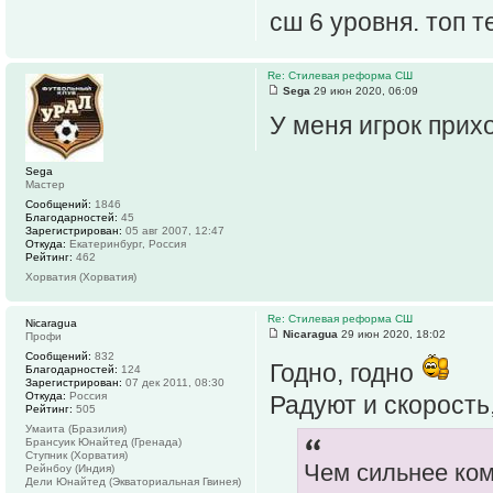
сш 6 уровня. топ т
Re: Стилевая реформа СШ
Sega
29 июн 2020, 06:09
У меня игрок прихо
Sega
Мастер
Сообщений:
1846
Благодарностей:
45
Зарегистрирован:
05 авг 2007, 12:47
Откуда:
Екатеринбург, Россия
Рейтинг:
462
Хорватия (Хорватия)
Re: Стилевая реформа СШ
Nicaragua
Nicaragua
29 июн 2020, 18:02
Профи
Сообщений:
832
Годно, годно
Благодарностей:
124
Зарегистрирован:
07 дек 2011, 08:30
Откуда:
Россия
Радуют и скорость
Рейтинг:
505
Умаита (Бразилия)
Брансуик Юнайтед (Гренада)
Ступник (Хорватия)
Чем сильнее ко
Рейнбоу (Индия)
Дели Юнайтед (Экваториальная Гвинея)