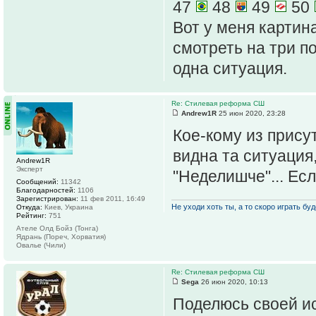
47
48
49
50
Вот у меня картин
смотреть на три п
одна ситуация.
Re: Стилевая реформа СШ
Andrew1R
25 июн 2020, 23:28
Кое-кому из прису
видна та ситуация,
Andrew1R
Эксперт
"Неделишче"... Есл
Сообщений:
11342
Благодарностей:
1106
Зарегистрирован:
11 фев 2011, 16:49
Не уходи хоть ты, а то скоро играть буде
Откуда:
Киев, Украина
Рейтинг:
751
Ателе Олд Бойз (Тонга)
Ядрань (Пореч, Хорватия)
Овалье (Чили)
Re: Стилевая реформа СШ
Sega
26 июн 2020, 10:13
Поделюсь своей ис