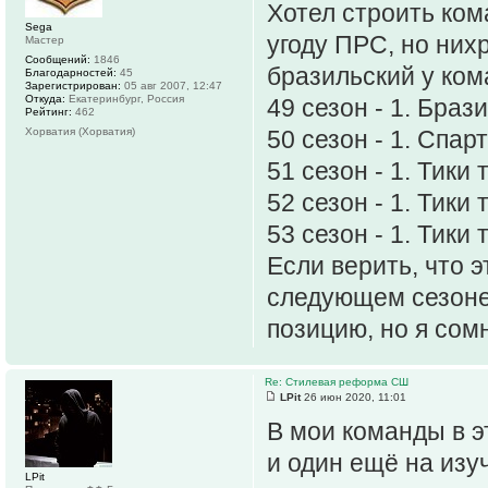
Хотел строить ком
Sega
угоду ПРС, но нихр
Мастер
Сообщений:
1846
бразильский у ком
Благодарностей:
45
Зарегистрирован:
05 авг 2007, 12:47
Откуда:
Екатеринбург, Россия
49 сезон - 1. Браз
Рейтинг:
462
Хорватия (Хорватия)
50 сезон - 1. Спарт
51 сезон - 1. Тики
52 сезон - 1. Тики 
53 сезон - 1. Тики 
Если верить, что э
следующем сезоне
позицию, но я со
Re: Стилевая реформа СШ
LPit
26 июн 2020, 11:01
В мои команды в э
и один ещё на изу
LPit