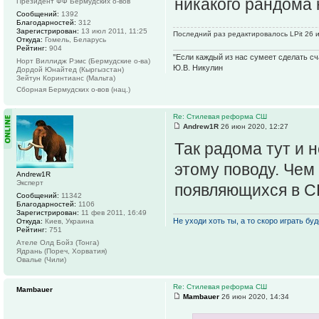
никакого рандома н
Президент ФФ Бермудских о-вов
Сообщений:
1392
Благодарностей:
312
Зарегистрирован:
13 июл 2011, 11:25
Последний раз редактировалось LPit 26 и
Откуда:
Гомель, Беларусь
Рейтинг:
904
"Если каждый из нас сумеет сделать сч
Норт Виллидж Рэмс (Бермудские о-ва)
Ю.В. Никулин
Дордой Юнайтед (Кыргызстан)
Зейтун Коринтианс (Мальта)
Сборная Бермудских о-вов (нац.)
Re: Стилевая реформа СШ
Andrew1R
26 июн 2020, 12:27
Так радома тут и н
этому поводу. Чем
Andrew1R
Эксперт
появляющихся в С
Сообщений:
11342
Благодарностей:
1106
Зарегистрирован:
11 фев 2011, 16:49
Не уходи хоть ты, а то скоро играть буде
Откуда:
Киев, Украина
Рейтинг:
751
Ателе Олд Бойз (Тонга)
Ядрань (Пореч, Хорватия)
Овалье (Чили)
Re: Стилевая реформа СШ
Mambauer
Mambauer
26 июн 2020, 14:34