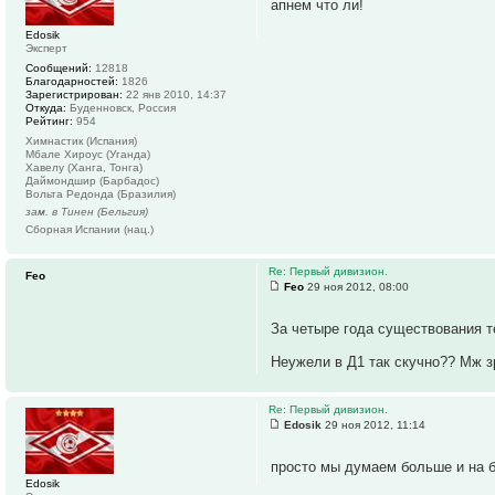
апнем что ли!
Edosik
Эксперт
Сообщений:
12818
Благодарностей:
1826
Зарегистрирован:
22 янв 2010, 14:37
Откуда:
Буденновск, Россия
Рейтинг:
954
Химнастик (Испания)
Мбале Хироус (Уганда)
Хавелу (Ханга, Тонга)
Даймондшир (Барбадос)
Вольта Редонда (Бразилия)
зам. в Тинен (Бельгия)
Сборная Испании (нац.)
Re: Первый дивизион.
Feo
Feo
29 ноя 2012, 08:00
За четыре года существования т
Неужели в Д1 так скучно?? Мж з
Re: Первый дивизион.
Edosik
29 ноя 2012, 11:14
просто мы думаем больше и на 
Edosik