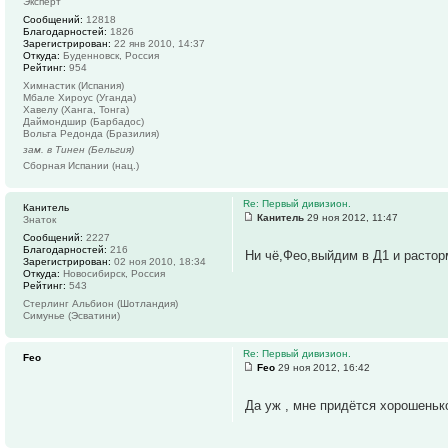
Эксперт
Сообщений:
12818
Благодарностей:
1826
Зарегистрирован:
22 янв 2010, 14:37
Откуда:
Буденновск, Россия
Рейтинг:
954
Химнастик (Испания)
Мбале Хироус (Уганда)
Хавелу (Ханга, Тонга)
Даймондшир (Барбадос)
Вольта Редонда (Бразилия)
зам. в Тинен (Бельгия)
Сборная Испании (нац.)
Re: Первый дивизион.
Канитель
Канитель
29 ноя 2012, 11:47
Знаток
Сообщений:
2227
Благодарностей:
216
Ни чё,Фео,выйдим в Д1 и расто
Зарегистрирован:
02 ноя 2010, 18:34
Откуда:
Новосибирск, Россия
Рейтинг:
543
Стерлинг Альбион (Шотландия)
Симунье (Эсватини)
Re: Первый дивизион.
Feo
Feo
29 ноя 2012, 16:42
Да уж , мне придётся хорошеньк