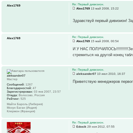
Re: Первый дивизион.
Alex1769
Alex1769
13 май 2008, 15:22
Здравствуй первый дивизион! За
Re: Первый дивизион.
Alex1769
Alex1769
15 май 2008, 00:54
И У НАС ПОЛУЧИЛОСЬ!!!!!!!!!!З
стремиться на другой конец таб
Re: Первый дивизион.
aleksander07
10 июл 2010, 16:37
aleksander07
Мастер
Приветствую менеджеров первог
Сообщений:
1267
Благодарностей:
47
Зарегистрирован:
03 янв 2007, 23:57
Откуда:
Волосово, Россия
Рейтинг:
525
Майти Бароль (Либерия)
Мохун Баган (Индия)
Клермон (Франция)
Re: Первый дивизион.
Edosik
29 ноя 2012, 07:55