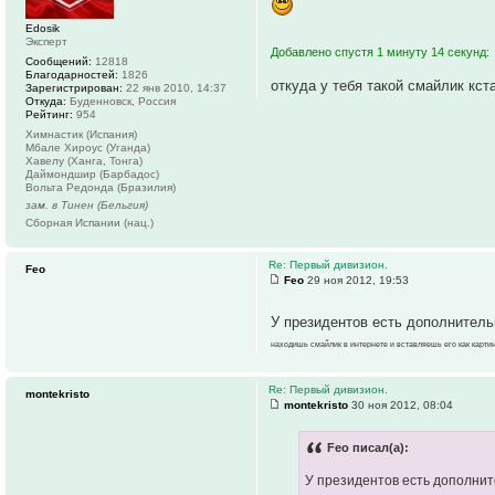
Edosik
Эксперт
Добавлено спустя 1 минуту 14 секунд:
Сообщений:
12818
Благодарностей:
1826
откуда у тебя такой смайлик кст
Зарегистрирован:
22 янв 2010, 14:37
Откуда:
Буденновск, Россия
Рейтинг:
954
Химнастик (Испания)
Мбале Хироус (Уганда)
Хавелу (Ханга, Тонга)
Даймондшир (Барбадос)
Вольта Редонда (Бразилия)
зам. в Тинен (Бельгия)
Сборная Испании (нац.)
Re: Первый дивизион.
Feo
Feo
29 ноя 2012, 19:53
У президентов есть дополнител
находишь смайлик в интернете и вставляешь его как картин
Re: Первый дивизион.
montekristo
montekristo
30 ноя 2012, 08:04
Feo писал(а):
У президентов есть дополни