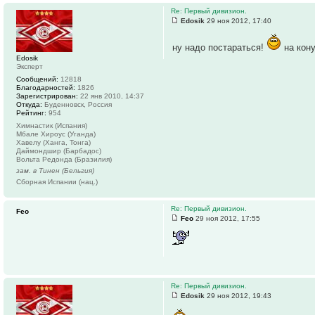
Re: Первый дивизион.
Edosik
29 ноя 2012, 17:40
ну надо постараться!
на кон
Edosik
Эксперт
Сообщений:
12818
Благодарностей:
1826
Зарегистрирован:
22 янв 2010, 14:37
Откуда:
Буденновск, Россия
Рейтинг:
954
Химнастик (Испания)
Мбале Хироус (Уганда)
Хавелу (Ханга, Тонга)
Даймондшир (Барбадос)
Вольта Редонда (Бразилия)
зам. в Тинен (Бельгия)
Сборная Испании (нац.)
Re: Первый дивизион.
Feo
Feo
29 ноя 2012, 17:55
Re: Первый дивизион.
Edosik
29 ноя 2012, 19:43