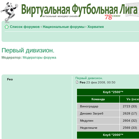
Список форумов
‹
Национальные форумы
‹
Хорватия
Первый дивизион.
Модератор:
Модераторы форума
Первый дивизион.
Feo
Feo
23 фев 2008, 00:50
Клуб "2500"*
Команда
Vs (сез
Виноградар
2723 (33)
Динамо Загреб
2628 (17)
Медулин
2604 (32)
Неделишче
2569 (33)
Клуб "2000"*