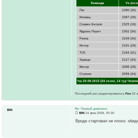
Команда
Vs (сез
Паг
2390 (30)
Иловац
2387 (28)
Славен Белупо
2325 (18)
Ядрань Пореч
2302 (34)
Риека
2249 (34)
Интер
2191 (29)
ТСК
2184 (31)
Хрваце
2127 (34)
Мосор
2086 (28)
Ступник
2059 (34)
*на 20.08.2015 (34 сезон, 14 тур Чемпи
Последний раз редактировалось
Feo
20 а
Re: Первый дивизион.
BIN
BIN
24 фев 2008, 05:30
Вроде стартовал не плохо. обидн