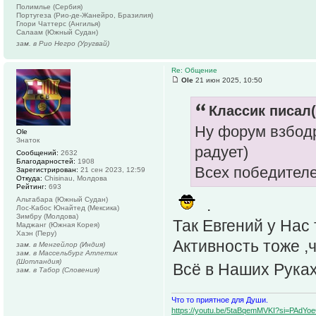
Полимлье (Сербия)
Португеза (Рио-де-Жанейро, Бразилия)
Глори Чаттерс (Ангилья)
Салаам (Южный Судан)
зам. в Рио Негро (Уругвай)
Re: Общение
Ole
21 июн 2025, 10:50
Классик писал(
Ну форум взбодр
Ole
Знаток
радует)
Сообщений:
2632
Благодарностей:
1908
Всех победителе
Зарегистрирован:
21 сен 2023, 12:59
Откуда:
Chisinau, Молдова
Рейтинг:
693
Альтабара (Южный Судан)
.
Лос-Кабос Юнайтед (Мексика)
Зимбру (Молдова)
Так Евгений у Нас
Маджанг (Южная Корея)
Хаэн (Перу)
Активность тоже ,
зам. в Менгейлор (Индия)
зам. в Массельбург Атлетик
(Шотландия)
Всё в Наших Рука
зам. в Табор (Словения)
Что то приятное для Души.
https://youtu.be/5taBqemMVKI?si=PAdY