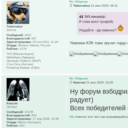
Re: Общение
Tuberculezz
21 июн 2025, 06:11
SV1 писал(а):
Я тоже взял трофей)
Tuberculezz
Знаток
Угадайте - где именно?
Сообщений:
2021
Благодарностей:
947
Зарегистрирован:
25 ноя 2011, 11:26
Чемпион КЛК тоже звучит гордо
Откуда:
Western Siberia, Россия
Рейтинг:
1279
ТНТ (Южная Корея)
Имбабура (Эквадор)
Орландо Пайрэтс (ЮАР)
Сток Сити (Англия)
Ричмонд Киккерс (США)
Re: Общение
Классик
21 июн 2025, 10:45
Ну форум взбодрил
радует)
Классик
Всех победителей 
Эксперт
Сообщений:
10158
Благодарностей:
655
Ole
отметил этот пост как понравившийся
Зарегистрирован:
17 апр 2008, 19:48
Откуда:
Минск, Беларусь
Рейтинг:
601