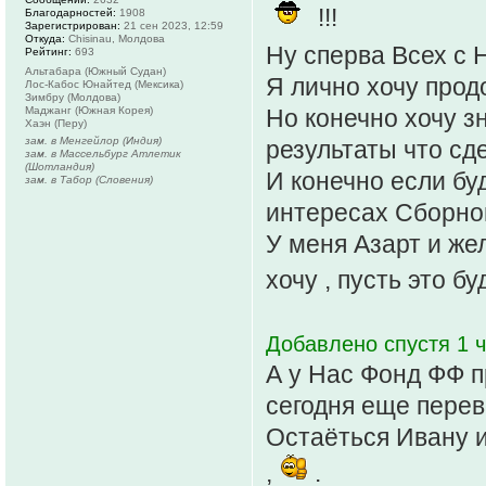
!!!
Благодарностей:
1908
Зарегистрирован:
21 сен 2023, 12:59
Откуда:
Chisinau, Молдова
Ну сперва Всех с 
Рейтинг:
693
Альтабара (Южный Судан)
Я лично хочу прод
Лос-Кабос Юнайтед (Мексика)
Зимбру (Молдова)
Маджанг (Южная Корея)
Но конечно хочу з
Хаэн (Перу)
зам. в Менгейлор (Индия)
результаты что сде
зам. в Массельбург Атлетик
(Шотландия)
И конечно если бу
зам. в Табор (Словения)
интересах Сборно
У меня Азарт и жел
хочу , пусть это б
Добавлено спустя 1 ч
А у Нас Фонд ФФ пр
сегодня еще переве
Остаёться Ивану и
,
.