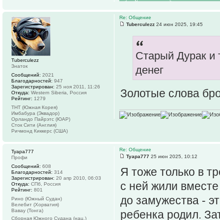
Re: Общение
Tuberculezz
24 июн 2025, 19:45
Старый Дурак и 
Tuberculezz
Знаток
денег
Сообщений:
2021
Благодарностей:
947
Зарегистрирован:
25 ноя 2011, 11:26
Золотые слова бр
Откуда:
Western Siberia, Россия
Рейтинг:
1279
ТНТ (Южная Корея)
Имбабура (Эквадор)
Орландо Пайрэтс (ЮАР)
Сток Сити (Англия)
Ричмонд Киккерс (США)
Re: Общение
Tyapa777
Tyapa777
25 июн 2025, 10:12
Профи
Сообщений:
608
Я тоже только в тр
Благодарностей:
314
Зарегистрирован:
20 апр 2010, 06:03
с ней жили вместе
Откуда:
СПб, Россия
Рейтинг:
801
до замужества - эт
Рино (Южный Судан)
Велебит (Хорватия)
Вавау (Тонга)
ребенка родил. За
Сборная Южного Судана (нац.)