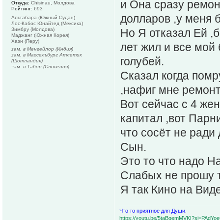
и Она сразу ремон
Откуда:
Chisinau, Молдова
Рейтинг:
693
долларов ,у меня б
Альтабара (Южный Судан)
Лос-Кабос Юнайтед (Мексика)
Зимбру (Молдова)
Но Я отказал Ей ,
Маджанг (Южная Корея)
Хаэн (Перу)
лет жил и все мой 
зам. в Менгейлор (Индия)
зам. в Массельбург Атлетик
голубей.
(Шотландия)
зам. в Табор (Словения)
Сказал когда помру
,нафиг мне ремонт
Вот сейчас с 4 же
капитал ,вот Парн
что сосёт не ради
Сын.
Это то что надо Н
Слабых не прошу 
Я так Кино на Вид
Что то приятное для Души.
https://youtu.be/5taBqemMVKI?si=PAdY