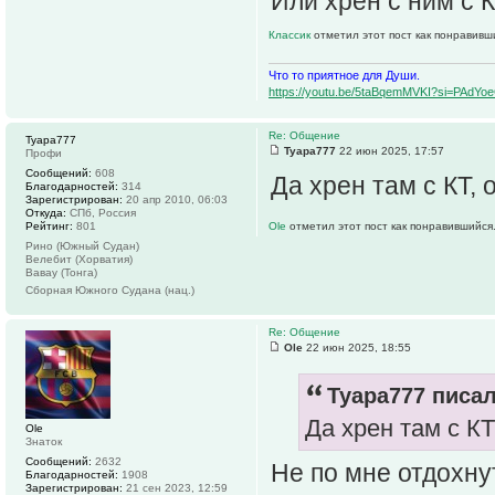
Или хрен с ним с К
Классик
отметил этот пост как понравивш
Что то приятное для Души.
https://youtu.be/5taBqemMVKI?si=PAdY
Re: Общение
Tyapa777
Tyapa777
22 июн 2025, 17:57
Профи
Сообщений:
608
Да хрен там с КТ, 
Благодарностей:
314
Зарегистрирован:
20 апр 2010, 06:03
Откуда:
СПб, Россия
Рейтинг:
801
Ole
отметил этот пост как понравившийся
Рино (Южный Судан)
Велебит (Хорватия)
Вавау (Тонга)
Сборная Южного Судана (нац.)
Re: Общение
Ole
22 июн 2025, 18:55
Tyapa777 писал
Да хрен там с КТ
Ole
Знаток
Сообщений:
2632
Не по мне отдохну
Благодарностей:
1908
Зарегистрирован:
21 сен 2023, 12:59