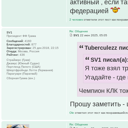
активный , если т
федерацией
2 человек
отметили этот пост как понрав
Re: Общение
SV1
SV1
22 июн 2025, 05:05
Президент ФФ Гуама
Сообщений:
4160
Благодарностей:
877
Tuberculezz пис
Зарегистрирован:
25 дек 2018, 22:15
Откуда:
Москва, Россия
Рейтинг:
436
SV1 писал(а)
Страйкерс (Гуам)
Джамус (Южный Судан)
Я тоже взял т
Портленд Пилотс (США)
Шпортфройнде Лотте (Германия)
Парагуари (Парагвай)
Угадайте - гд
Сборная Гуама (юн.)
Чемпион КЛК тож
Прошу заметить -
Ole
отметил этот пост как понравившийся
Re: Общение