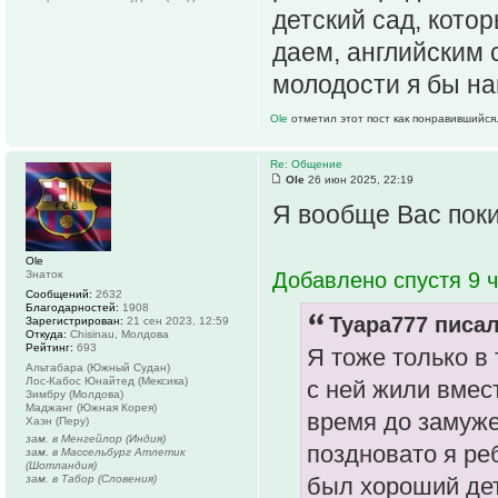
детский сад, кото
даем, английским 
молодости я бы на
Ole
отметил этот пост как понравившийся
Re: Общение
Ole
26 июн 2025, 22:19
Я вообще Вас пок
Ole
Знаток
Добавлено спустя 9 ч
Сообщений:
2632
Благодарностей:
1908
Tyapa777 писал
Зарегистрирован:
21 сен 2023, 12:59
Откуда:
Chisinau, Молдова
Рейтинг:
693
Я тоже только в 
Альтабара (Южный Судан)
Лос-Кабос Юнайтед (Мексика)
с ней жили вмес
Зимбру (Молдова)
Маджанг (Южная Корея)
время до замуже
Хаэн (Перу)
зам. в Менгейлор (Индия)
поздновато я ре
зам. в Массельбург Атлетик
(Шотландия)
зам. в Табор (Словения)
был хороший дет