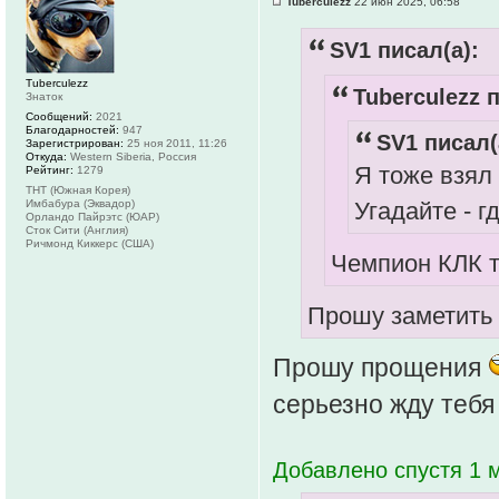
Tuberculezz
22 июн 2025, 06:58
SV1 писал(а):
Tuberculezz
Tuberculezz п
Знаток
Сообщений:
2021
Благодарностей:
947
SV1 писал(
Зарегистрирован:
25 ноя 2011, 11:26
Откуда:
Western Siberia, Россия
Я тоже взял
Рейтинг:
1279
ТНТ (Южная Корея)
Угадайте - 
Имбабура (Эквадор)
Орландо Пайрэтс (ЮАР)
Сток Сити (Англия)
Ричмонд Киккерс (США)
Чемпион КЛК т
Прошу заметить 
Прошу прощения
серьезно жду тебя
Добавлено спустя 1 м