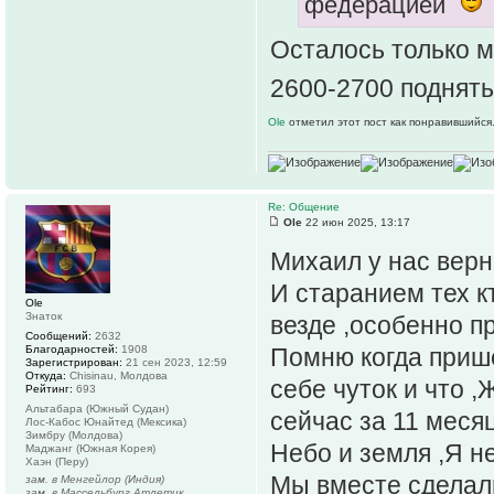
федерацией
Осталось только м
2600-2700 поднять
Ole
отметил этот пост как понравившийся
Re: Общение
Ole
22 июн 2025, 13:17
Михаил у нас верн
И старанием тех к
Ole
Знаток
везде ,особенно п
Сообщений:
2632
Благодарностей:
1908
Помню когда прише
Зарегистрирован:
21 сен 2023, 12:59
Откуда:
Chisinau, Молдова
себе чуток и что 
Рейтинг:
693
Альтабара (Южный Судан)
сейчас за 11 меся
Лос-Кабос Юнайтед (Мексика)
Зимбру (Молдова)
Небо и земля ,Я н
Маджанг (Южная Корея)
Хаэн (Перу)
Мы вместе сделал
зам. в Менгейлор (Индия)
зам. в Массельбург Атлетик