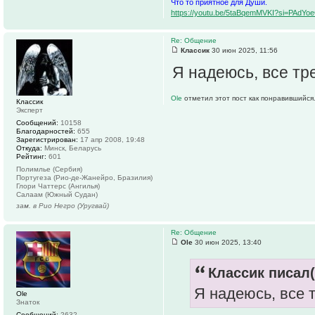
Что то приятное для Души.
https://youtu.be/5taBqemMVKI?si=PAdY
Re: Общение
Классик
30 июн 2025, 11:56
Я надеюсь, все т
Ole
отметил этот пост как понравившийся
Классик
Эксперт
Сообщений:
10158
Благодарностей:
655
Зарегистрирован:
17 апр 2008, 19:48
Откуда:
Минск, Беларусь
Рейтинг:
601
Полимлье (Сербия)
Португеза (Рио-де-Жанейро, Бразилия)
Глори Чаттерс (Ангилья)
Салаам (Южный Судан)
зам. в Рио Негро (Уругвай)
Re: Общение
Ole
30 июн 2025, 13:40
Классик писал(
Я надеюсь, все 
Ole
Знаток
Сообщений:
2632