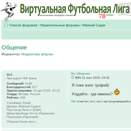
Список форумов
‹
Национальные форумы
‹
Южный Судан
Общение
Модератор:
Модераторы форума
Re: Общение
SV1
SV1
21 июн 2025, 03:32
Президент ФФ Гуама
Сообщений:
4160
Я тоже взял трофей)
Благодарностей:
877
Зарегистрирован:
25 дек 2018, 22:15
Угадайте - где именно?
Откуда:
Москва, Россия
Рейтинг:
436
Ole
отметил этот пост как понравившийся
Страйкерс (Гуам)
Джамус (Южный Судан)
Портленд Пилотс (США)
Шпортфройнде Лотте (Германия)
Парагуари (Парагвай)
Сборная Гуама (юн.)