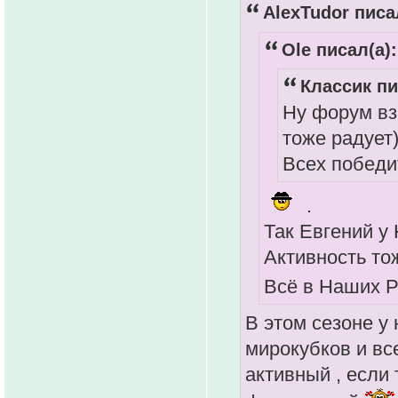
AlexTudor писа
Ole писал(а):
Классик пи
Ну форум вз
тоже радует
Всех победи
.
Так Евгений у
Активность то
Всё в Наших Р
В этом сезоне у 
мирокубков и вс
активный , если