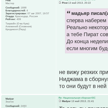
Pirat
Pirat
13 май 2013, 20:22
Мастер
Сообщений:
1898
Благодарностей:
4
мадьяр писал(а
Зарегистрирован:
07 авг 2007, 19:57
Откуда:
Краснодар, Россия
сперва наберем о
Рейтинг:
409
Такувэйн (О-ва Кука)
Реально некотор
Алюминий (Словения)
Кредикооп (Перу)
а тебе Пират со
До конца недели
если многим бу
не вижу резких при
Ниджама в сборную
то они будут в ней
Re: Национальная сборная ЮС
Madyar
Madyar
13 май 2013, 21:41
Знаток
Сообщений:
2493