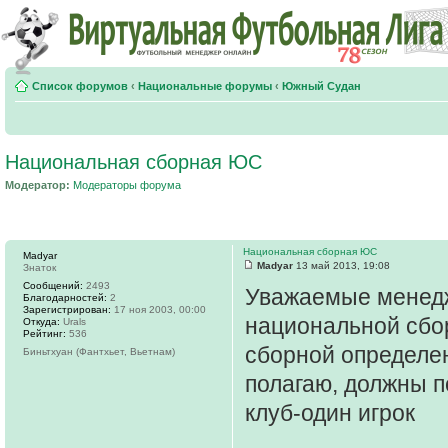
Список форумов
‹
Национальные форумы
‹
Южный Судан
Национальная сборная ЮС
Модератор:
Модераторы форума
Национальная сборная ЮС
Madyar
Madyar
13 май 2013, 19:08
Знаток
Сообщений:
2493
Уважаемые менедж
Благодарностей:
2
Зарегистрирован:
17 ноя 2003, 00:00
национальной сбо
Откуда:
Urals
Рейтинг:
536
сборной определен
Биньтхуан (Фантхьет, Вьетнам)
полагаю, должны п
клуб-один игрок