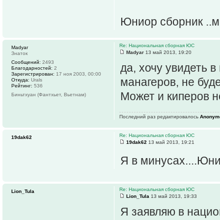
Юниор сборник ..м
Re: Национальная сборная ЮС
Madyar
Madyar
13 май 2013, 19:20
Знаток
Сообщений:
2493
да, хочу увидеть 
Благодарностей:
2
Зарегистрирован:
17 ноя 2003, 00:00
манагеров, не буд
Откуда:
Urals
Рейтинг:
536
Может и киперов н
Биньтхуан (Фантхьет, Вьетнам)
Последний раз редактировалось
Anonym
Re: Национальная сборная ЮС
19dak62
19dak62
13 май 2013, 19:21
Я в минусах....Юн
Re: Национальная сборная ЮС
Lion_Tula
Lion_Tula
13 май 2013, 19:33
Я заявляю в нацио