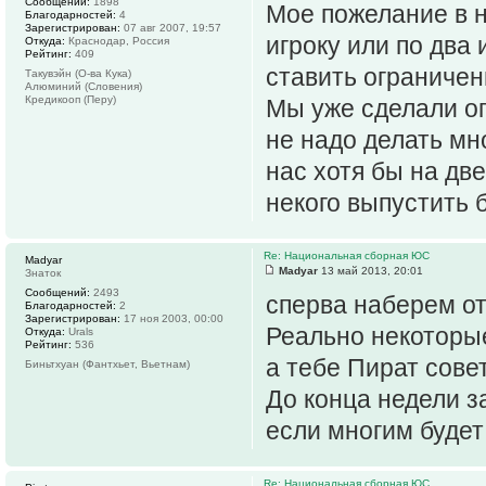
Сообщений:
1898
Мое пожелание в н
Благодарностей:
4
Зарегистрирован:
07 авг 2007, 19:57
игроку или по два
Откуда:
Краснодар, Россия
Рейтинг:
409
ставить ограничени
Такувэйн (О-ва Кука)
Алюминий (Словения)
Кредикооп (Перу)
Мы уже сделали ог
не надо делать мн
нас хотя бы на дв
некого выпустить б
Re: Национальная сборная ЮС
Madyar
Madyar
13 май 2013, 20:01
Знаток
Сообщений:
2493
сперва наберем от 
Благодарностей:
2
Зарегистрирован:
17 ноя 2003, 00:00
Реально некоторые
Откуда:
Urals
Рейтинг:
536
а тебе Пират сове
Биньтхуан (Фантхьет, Вьетнам)
До конца недели з
если многим буде
Re: Национальная сборная ЮС