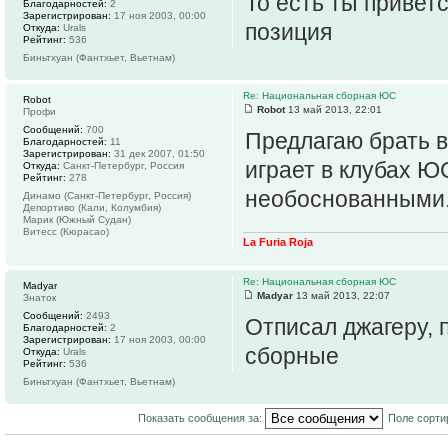
То есть ты привет
Благодарностей:
2
Зарегистрирован:
17 ноя 2003, 00:00
позиция
Откуда:
Urals
Рейтинг:
536
Биньтхуан (Фантхьет, Вьетнам)
Re: Национальная сборная ЮС
Robot
Robot
13 май 2013, 22:01
Профи
Сообщений:
700
Предлагаю брать в
Благодарностей:
11
Зарегистрирован:
31 дек 2007, 01:50
играет в клубах Ю
Откуда:
Санкт-Петербург, Россия
Рейтинг:
278
необоснованными
Динамо (Санкт-Петербург, Россия)
Депортиво (Кали, Колумбия)
Марик (Южный Судан)
Витесс (Кюрасао)
La Furia Roja
Re: Национальная сборная ЮС
Madyar
Madyar
13 май 2013, 22:07
Знаток
Сообщений:
2493
Отписал джагеру, 
Благодарностей:
2
Зарегистрирован:
17 ноя 2003, 00:00
сборные
Откуда:
Urals
Рейтинг:
536
Биньтхуан (Фантхьет, Вьетнам)
Показать сообщения за:
Поле сорти