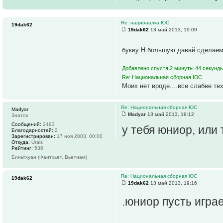
Re: националка ЮС
19dak62
19dak62
13 май 2013, 19:09
букву Н большую давай сделаем
Добавлено спустя 2 минуты 44 секунды
Re: Национальная сборная ЮС
Моих нет вроде....все слабее тех
Re: Национальная сборная ЮС
Madyar
Madyar
13 май 2013, 19:12
Знаток
Сообщений:
2493
у тебя юниор, или
Благодарностей:
2
Зарегистрирован:
17 ноя 2003, 00:00
Откуда:
Urals
Рейтинг:
536
Биньтхуан (Фантхьет, Вьетнам)
Re: Национальная сборная ЮС
19dak62
19dak62
13 май 2013, 19:16
.юниор пусть игра