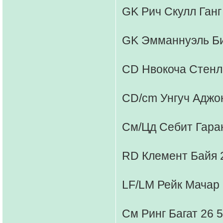
GK Рич Скулл Ганг 
GK Эмманнуэль Би
CD Нвокоча Стенли
CD/cm Унгуч Аджон
См/Цд Себит Гаран
RD Клемент Байя 2
LF/LM Рейк Мачар 
См Ринг Багат 26 