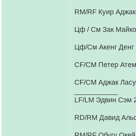
RM/RF Куир Аджак 
Цф / См Зак Майко
Цф/См Акенг Денг 
CF/CM Петер Атем 
CF/CM Аджак Ласуб
___________
LF/LM Эдвин Сэм 2
RD/RM Давид Альф
RM/RF Обугу Окей