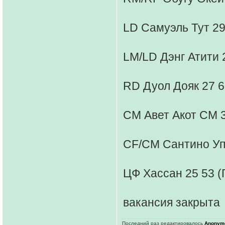
LD Самуэль Тут 29
LM/LD Дэнг Атити 
RD Дуол Дояк 27 6
СМ Авет Акот CM 3
CF/CM Сантино Упи
ЦФ Хассан 25 53 (
вакансия закрыта
Последний раз редактировалось
Anonym