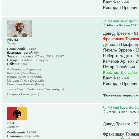
Ваут Фас - 44
Риккардо Орсолини
Re: Kill And Save: футб
Albelda
04 июл 2025,
Давид Трезеге - 91
Франсишку Тринкан
Albelda
Эксперт
Джордан Пикфорд 
Сообщений:
21482
Янхель Эррера - 1
Благодарностей:
894
Роберто Баджо - 9
Зарегистрирован:
07 апр 2012, 12:07
Откуда:
Витебск, Беларусь
Кэмерон Арчер - 2
Рейтинг:
904
Петар Голубович -
Фейеноорд (Суринам)
Кристоф Дюгарри -
Калдезе (Сан-Марино)
Варри Вулвз (Нигерия)
Ваут Фас - 44
Мутуаль А-Нет (Уругвай)
Риккардо Орсолини
Мэнхобен Лалахи (Гуам)
зам. в Стад Дюделанж (Люксембург)
Сборная Гуама (нац.)
"Конечным мерилом ч
Re: Kill And Save: футб
xrerik
04 июл 2025, 
xrerik
Давид Трезеге - 9
Эксперт
Сообщений:
17609
Франсишку Тринка
Благодарностей:
439