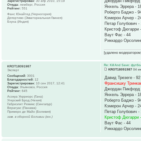
Джордан Пикфорд 
Зарегистрирован:
30 апр 2010, 15:19
Откуда:
лемберг, Россия
Янхель Эррера - 1
Рейтинг:
551
Роберто Баджо - 9
Фанс Юнайтед (Черногория)
Кэмерон Арчер - 2
Депортиво (Экваториальная Гвинея)
Бхуна (Индия)
Петар Голубович -
Кристоф Дюгарри -
Ваут Фас - 44
Риккардо Орсолини
[удалено модератором
Re: Kill And Save: футб
KROT18091987
KROT18091987
04 ию
Эксперт
Сообщений:
3001
Давид Трезеге - 92
Благодарностей:
12
Франсишку Тринкан
Зарегистрирован:
10 сен 2017, 12:41
Откуда:
Ульяновск, Россия
Джордан Пикфорд 
Рейтинг:
645
Янхель Эррера - 1
Асокуа Уорриорс (Гана)
Роберто Баджо - 9
Угерский Брод (Чехия)
Габриэлит Ремикс (Сингапур)
Кэмерон Арчер - 2
Верагуас (Панама)
Петар Голубович -
Примеро де Майо (Боливия)
зам. в сборной Боливии (юн.)
Кристоф Дюгарри -
Ваут Фас - 44
Риккардо Орсолини