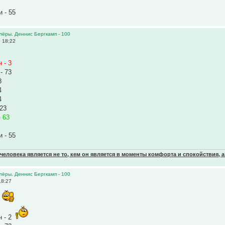
 - 55
олёры. Деннис Бергкамп - 100
 18:22
 - 3
- 73
8
4
4
 23
 63
 - 55
еловека является не то, кем он является в моменты комфорта и спокойствия, а
олёры. Деннис Бергкамп - 100
18:27
2
н - 2