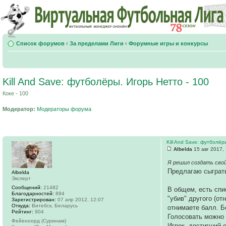
Список форумов
‹
За пределами Лиги
‹
Форумные игры и конкурсы
Kill And Save: футболёры. Игорь Нетто - 100
Коке - 100
Модератор:
Модераторы форума
Kill And Save: футболёр
Albelda
15 авг 2017,
Я решил создать свой
Предлагаю сыграт
Albelda
Эксперт
Сообщений:
21482
В общем, есть спи
Благодарностей:
894
"убив" другого (от
Зарегистрирован:
07 апр 2012, 12:07
Откуда:
Витебск, Беларусь
отнимаете балл. Б
Рейтинг:
904
Голосовать можно 
Фейеноорд (Суринам)
Игрок, достигший 