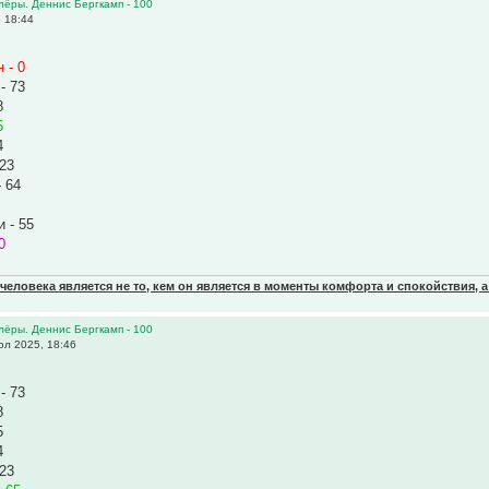
олёры. Деннис Бергкамп - 100
 18:44
 - 0
- 73
8
5
4
 23
 64
 - 55
0
еловека является не то, кем он является в моменты комфорта и спокойствия, а
олёры. Деннис Бергкамп - 100
л 2025, 18:46
- 73
8
5
4
 23