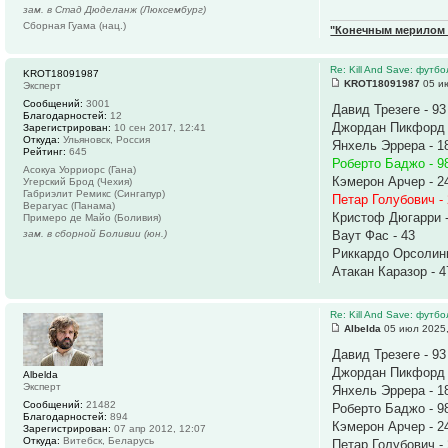
зам. в Стад Дюделанж (Люксембург)
Сборная Гуама (нац.)
"Конечным мерилом ч
Re: Kill And Save: футб
KROT18091987
KROT18091987
05 ию
Эксперт
Сообщений:
3001
Давид Трезеге - 93
Благодарностей:
12
Джордан Пикфорд 
Зарегистрирован:
10 сен 2017, 12:41
Откуда:
Ульяновск, Россия
Янхель Эррера - 1
Рейтинг:
645
Роберто Баджо - 9
Асокуа Уорриорс (Гана)
Кэмерон Арчер - 2
Угерский Брод (Чехия)
Габриэлит Ремикс (Сингапур)
Петар Голубович -
Верагуас (Панама)
Кристоф Дюгарри -
Примеро де Майо (Боливия)
зам. в сборной Боливии (юн.)
Ваут Фас - 43
Риккардо Орсолини
Атакан Каразор - 4
Re: Kill And Save: футб
Albelda
05 июл 2025,
Давид Трезеге - 93
Джордан Пикфорд 
Albelda
Эксперт
Янхель Эррера - 1
Сообщений:
21482
Роберто Баджо - 9
Благодарностей:
894
Кэмерон Арчер - 2
Зарегистрирован:
07 апр 2012, 12:07
Откуда:
Витебск, Беларусь
Петар Голубович -