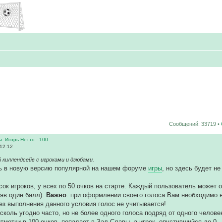
Сообщений: 33719 •
ы. Игорь Нетто - 100
 12:12
 киллендсейв с игроками и дзюбами.
ь в новую версию популярной на нашем форуме
игры
, но здесь будет н
сок игроков, у всех по 50 очков на старте. Каждый пользователь может о
няв один балл).
Важно
: при оформлении своего голоса Вам необходимо 
ез выполнения данного условия голос не учитывается!
сколь угодно часто, но не более одного голоса подряд от одного челове
отметки в 100 очков, попадает в Зал Славы, а игрок, опустившийся до 0 