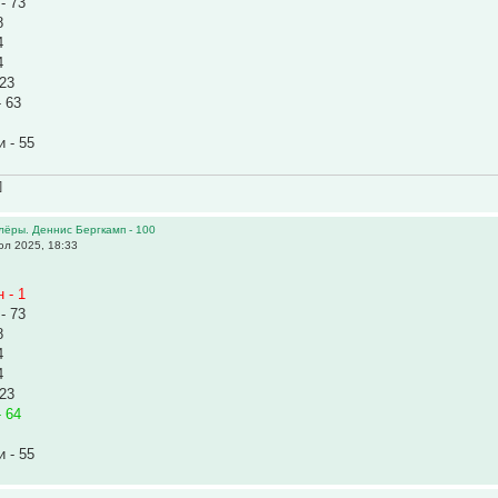
- 73
8
4
4
 23
 63
 - 55
]
олёры. Деннис Бергкамп - 100
л 2025, 18:33
 - 1
- 73
8
4
4
 23
 64
 - 55