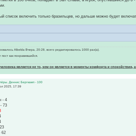
ми.
ый список включить только бразильцев, но дальше можно будет включа
овалось Albelda Вчера, 20:28, всего редактировалось 1000 раз(а).
т пост как понравившийся.
еловека является не то, кем он является в моменты комфорта и спокойствия, а
олёры. Деннис Бергкамп - 100
л 2025, 17:39
 - 4
- 73
8
4
4
 23
 62