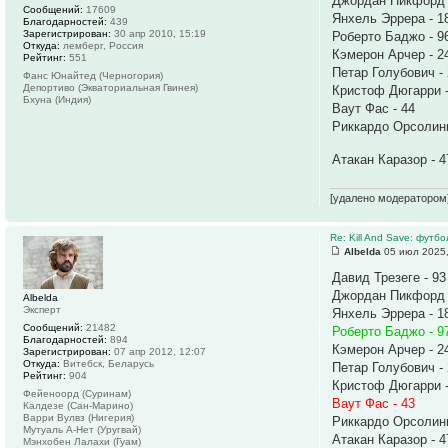
Джордан Пикфорд 
Сообщений:
17609
Янхель Эррера - 1
Благодарностей:
439
Зарегистрирован:
30 апр 2010, 15:19
Роберто Баджо - 9
Откуда:
лемберг, Россия
Кэмерон Арчер - 2
Рейтинг:
551
Петар Голубович -
Фанс Юнайтед (Черногория)
Депортиво (Экваториальная Гвинея)
Кристоф Дюгарри -
Бхуна (Индия)
Ваут Фас - 44
Риккардо Орсолини
Атакан Каразор - 
[удалено модератором
Re: Kill And Save: футб
Albelda
05 июл 2025,
Давид Трезеге - 93
Джордан Пикфорд 
Albelda
Эксперт
Янхель Эррера - 1
Сообщений:
21482
Роберто Баджо - 9
Благодарностей:
894
Кэмерон Арчер - 2
Зарегистрирован:
07 апр 2012, 12:07
Откуда:
Витебск, Беларусь
Петар Голубович -
Рейтинг:
904
Кристоф Дюгарри -
Фейеноорд (Суринам)
Ваут Фас - 43
Калдезе (Сан-Марино)
Варри Вулвз (Нигерия)
Риккардо Орсолини
Мутуаль А-Нет (Уругвай)
Атакан Каразор - 4
Мэнхобен Лалахи (Гуам)