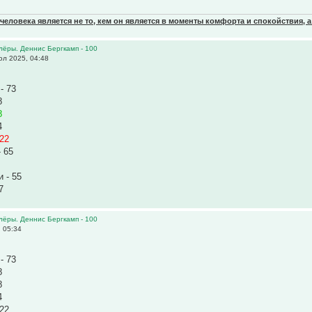
еловека является не то, кем он является в моменты комфорта и спокойствия, а
олёры. Деннис Бергкамп - 100
л 2025, 04:48
- 73
8
8
4
 22
 65
 - 55
7
олёры. Деннис Бергкамп - 100
 05:34
- 73
8
8
4
 22