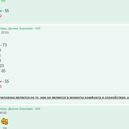
 65
 - 55
9
олёры. Деннис Бергкамп - 100
 22:01
- 73
8
6
4
 23
 65
 - 55
8
еловека является не то, кем он является в моменты комфорта и спокойствия, а
олёры. Деннис Бергкамп - 100
00:42
3