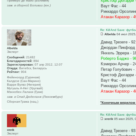
Кристоф Дюгарри -
Примеро де Майо (Боливия)
зам. в сборной Боливии (юн.)
Ваут Фас - 44
Риккардо Орсолини
Атакан Каразор - 4
Re: Kill And Save: футб
Albelda
04 июл 2025,
Давид Трезеге - 92
Джордан Пикфорд 
Albelda
Эксперт
Янхель Эррера - 1
Сообщений:
21482
Роберто Баджо - 9
Благодарностей:
894
Кэмерон Арчер - 2
Зарегистрирован:
07 апр 2012, 12:07
Откуда:
Витебск, Беларусь
Петар Голубович -
Рейтинг:
904
Кристоф Дюгарри -
Фейеноорд (Суринам)
Ваут Фас - 44
Калдезе (Сан-Марино)
Варри Вулвз (Нигерия)
Риккардо Орсолини
Мутуаль А-Нет (Уругвай)
Атакан Каразор - 4
Мэнхобен Лалахи (Гуам)
зам. в Стад Дюделанж (Люксембург)
Сборная Гуама (нац.)
"Конечным мерилом ч
Re: Kill And Save: футб
xrerik
05 июл 2025, 
xrerik
Давид Трезеге - 9
Эксперт