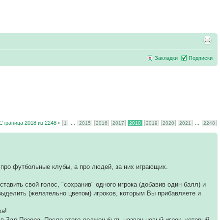
Закладки
Подписки
Страница
2018
из
2248
•
...
...
1
2015
2016
2017
2018
2019
2020
2021
2248
е про футбольные клубы, а про людей, за них играющих.
ставить свой голос, "сохранив" одного игрока (добавив один балл) и
выделить (желательно цветом) игроков, которым Вы прибавляете и
ка!
- в Зал Позора. После этого должен быть назван новый игрок, который