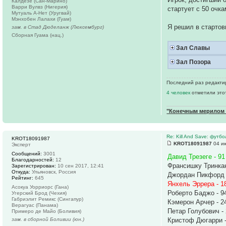
Калдезе (Сан-Марино)
Варри Вулвз (Нигерия)
стартует с 50 очка
Мутуаль А-Нет (Уругвай)
Мэнхобен Лалахи (Гуам)
Я решил в стартов
зам. в Стад Дюделанж (Люксембург)
Сборная Гуама (нац.)
Зал Славы
Зал Позора
Последний раз редактир
4 человек
отметили это
"Конечным мерилом ч
Re: Kill And Save: футб
KROT18091987
KROT18091987
04 ию
Эксперт
Сообщений:
3001
Давид Трезеге - 91
Благодарностей:
12
Франсишку Тринкан
Зарегистрирован:
10 сен 2017, 12:41
Откуда:
Ульяновск, Россия
Джордан Пикфорд 
Рейтинг:
645
Янхель Эррера - 1
Асокуа Уорриорс (Гана)
Роберто Баджо - 9
Угерский Брод (Чехия)
Габриэлит Ремикс (Сингапур)
Кэмерон Арчер - 2
Верагуас (Панама)
Петар Голубович -
Примеро де Майо (Боливия)
зам. в сборной Боливии (юн.)
Кристоф Дюгарри -