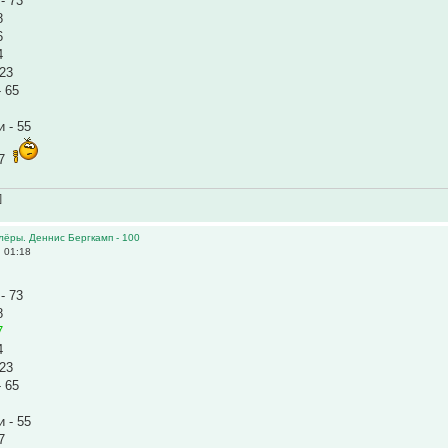
- 73
8
6
4
 23
 65
 - 55
47
]
олёры. Деннис Бергкамп - 100
 01:18
- 73
8
7
4
 23
 65
 - 55
7