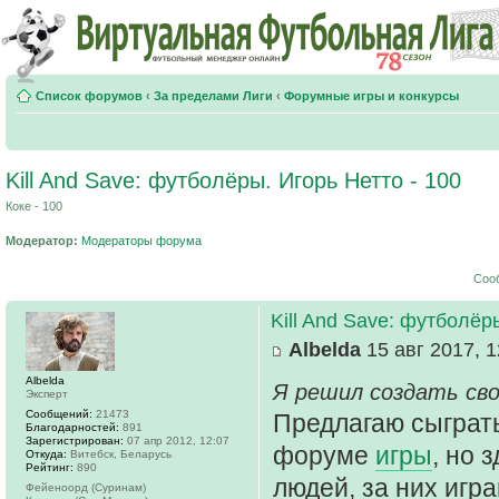
Список форумов
‹
За пределами Лиги
‹
Форумные игры и конкурсы
Kill And Save: футболёры. Игорь Нетто - 100
Коке - 100
Модератор:
Модераторы форума
Соо
Kill And Save: футболёр
Albelda
15 авг 2017, 1
Albelda
Я решил создать сво
Эксперт
Сообщений:
21473
Предлагаю сыграт
Благодарностей:
891
Зарегистрирован:
07 апр 2012, 12:07
форуме
игры
, но 
Откуда:
Витебск, Беларусь
Рейтинг:
890
людей, за них игр
Фейеноорд (Суринам)