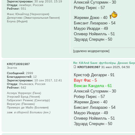
Зарегистрирован:
30 апр 2010, 15:19
Алексей Сутормин - 30
Откуда:
лемберг, Россия
Робер Пирес - 57
Рейтинг:
551
Фанс Юнайтед (Черногория)
Жереми Докю - 40
Депортиво (Экваториальная Гвинея)
Бхуна (Индия)
Биксант Лизаразю - 54
Мауро Икарди - 49
Оливер Нойвилль - 51
Эдуард Сперцян - 50
[удалено модератором]
Re: Kill And Save: футболёры. Деннис Бер
KROT18091987
KROT18091987
31 июл 2025, 04:50
Знаток
Сообщений:
2999
Кристоф Дюгарри - 91
Благодарностей:
12
Ваут Фас - 5
Зарегистрирован:
10 сен 2017, 12:41
Откуда:
Ульяновск, Россия
Венсан Кандела - 61
Рейтинг:
642
Алексей Сутормин - 30
Асокуа Уорриорс (Гана)
Робер Пирес - 57
Угерский Брод (Чехия)
Габриэлит Ремикс (Сингапур)
Жереми Докю - 40
Верагуас (Панама)
Биксант Лизаразю - 54
Примеро де Майо (Боливия)
зам. в сборной Боливии (юн.)
Мауро Икарди - 49
Оливер Нойвилль - 51
Эдуард Сперцян - 50