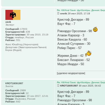
Мауро Икарди - 50
Re: Kill And Save: футболёры. Деннис Бер
xrerik
29 июл 2025, 17:19
Кристоф Дюгарри - 89
xrerik
Ваут Фас - 7
Эксперт
Сообщений:
17603
Риккардо Орсолини - 98
Благодарностей:
439
Зарегистрирован:
30 апр 2010, 15:19
Атакан Каразор - 3
Откуда:
лемберг, Россия
Венсан Кандела - 60
Рейтинг:
551
Алексей Сутормин - 30
Фанс Юнайтед (Черногория)
Депортиво (Экваториальная Гвинея)
Робер Пирес - 57
Бхуна (Индия)
Жереми Докю - 42
Биксант Лизаразю - 52
Мауро Икарди - 50
[удалено модератором]
Re: Kill And Save: футболёры. Деннис Бер
KROT18091987
KROT18091987
30 июл 2025, 04:42
Знаток
Сообщений:
2999
Кристоф Дюгарри - 89
Благодарностей:
12
Ваут Фас - 7
Зарегистрирован:
10 сен 2017, 12:41
Откуда:
Ульяновск, Россия
Риккардо Орсолини - 98
Рейтинг:
642
Атакан Каразор - 3