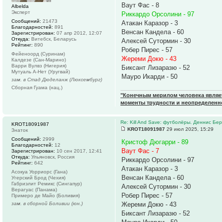
Ваут Фас - 8
Albelda
Эксперт
Риккардо Орсолини - 97
Сообщений:
21473
Атакан Каразор - 3
Благодарностей:
891
Венсан Кандела - 60
Зарегистрирован:
07 апр 2012, 12:07
Откуда:
Витебск, Беларусь
Алексей Сутормин - 30
Рейтинг:
890
Робер Пирес - 57
Фейеноорд (Суринам)
Жереми Докю - 43
Калдезе (Сан-Марино)
Варри Вулвз (Нигерия)
Биксант Лизаразю - 52
Мутуаль А-Нет (Уругвай)
Мауро Икарди - 50
зам. в Стад Дюделанж (Люксембург)
Сборная Гуама (нац.)
"Конечным мерилом человека являетс
моменты трудности и неопределенн
Re: Kill And Save: футболёры. Деннис Бер
KROT18091987
KROT18091987
29 июл 2025, 15:29
Знаток
Сообщений:
2999
Кристоф Дюгарри - 89
Благодарностей:
12
Ваут Фас - 7
Зарегистрирован:
10 сен 2017, 12:41
Откуда:
Ульяновск, Россия
Риккардо Орсолини - 97
Рейтинг:
642
Атакан Каразор - 3
Асокуа Уорриорс (Гана)
Венсан Кандела - 60
Угерский Брод (Чехия)
Габриэлит Ремикс (Сингапур)
Алексей Сутормин - 30
Верагуас (Панама)
Робер Пирес - 57
Примеро де Майо (Боливия)
зам. в сборной Боливии (юн.)
Жереми Докю - 43
Биксант Лизаразю - 52