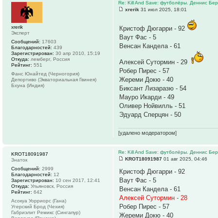
Re: Kill And Save: футболёры. Деннис Бер
xrerik
31 июл 2025, 18:01
xrerik
Кристоф Дюгарри - 92
Эксперт
Ваут Фас - 5
Сообщений:
17603
Венсан Кандела - 61
Благодарностей:
439
Зарегистрирован:
30 апр 2010, 15:19
Откуда:
лемберг, Россия
Алексей Сутормин - 29
Рейтинг:
551
Робер Пирес - 57
Фанс Юнайтед (Черногория)
Жереми Докю - 40
Депортиво (Экваториальная Гвинея)
Бхуна (Индия)
Биксант Лизаразю - 54
Мауро Икарди - 49
Оливер Нойвилль - 51
Эдуард Сперцян - 50
[удалено модератором]
Re: Kill And Save: футболёры. Деннис Бер
KROT18091987
KROT18091987
01 авг 2025, 04:46
Знаток
Сообщений:
2999
Кристоф Дюгарри - 92
Благодарностей:
12
Ваут Фас - 5
Зарегистрирован:
10 сен 2017, 12:41
Откуда:
Ульяновск, Россия
Венсан Кандела - 61
Рейтинг:
642
Алексей Сутормин - 28
Асокуа Уорриорс (Гана)
Робер Пирес - 57
Угерский Брод (Чехия)
Габриэлит Ремикс (Сингапур)
Жереми Докю - 40