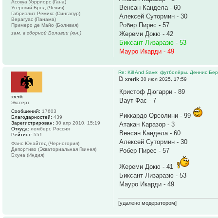
Асокуа Уорриорс (Гана)
Венсан Кандела - 60
Угерский Брод (Чехия)
Габриэлит Ремикс (Сингапур)
Алексей Сутормин - 30
Верагуас (Панама)
Робер Пирес - 57
Примеро де Майо (Боливия)
зам. в сборной Боливии (юн.)
Жереми Докю - 42
Биксант Лизаразю - 53
Мауро Икарди - 49
Re: Kill And Save: футболёры. Деннис Бер
xrerik
30 июл 2025, 17:59
Кристоф Дюгарри - 89
xrerik
Ваут Фас - 7
Эксперт
Сообщений:
17603
Риккардо Орсолини - 99
Благодарностей:
439
Зарегистрирован:
30 апр 2010, 15:19
Атакан Каразор - 3
Откуда:
лемберг, Россия
Венсан Кандела - 60
Рейтинг:
551
Алексей Сутормин - 30
Фанс Юнайтед (Черногория)
Депортиво (Экваториальная Гвинея)
Робер Пирес - 57
Бхуна (Индия)
Жереми Докю - 41
Биксант Лизаразю - 53
Мауро Икарди - 49
[удалено модератором]