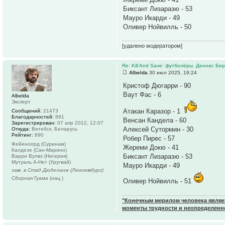
Биксант Лизаразю - 53
Мауро Икарди - 49
Оливер Нойвилль - 50
[удалено модератором]
Re: Kill And Save: футболёры. Деннис Бер
Albelda
30 июл 2025, 19:24
Кристоф Дюгарри - 90
Ваут Фас - 6
Albelda
Эксперт
Атакан Каразор - 1
Сообщений:
21473
Благодарностей:
891
Венсан Кандела - 60
Зарегистрирован:
07 апр 2012, 12:07
Алексей Сутормин - 30
Откуда:
Витебск, Беларусь
Рейтинг:
890
Робер Пирес - 57
Фейеноорд (Суринам)
Жереми Докю - 41
Калдезе (Сан-Марино)
Биксант Лизаразю - 53
Варри Вулвз (Нигерия)
Мутуаль А-Нет (Уругвай)
Мауро Икарди - 49
зам. в Стад Дюделанж (Люксембург)
Сборная Гуама (нац.)
Оливер Нойвилль - 51
"Конечным мерилом человека являетс
моменты трудности и неопределенн