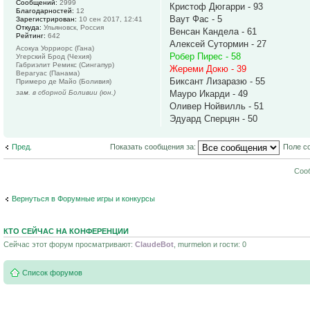
Сообщений:
2999
Кристоф Дюгарри - 93
Благодарностей:
12
Ваут Фас - 5
Зарегистрирован:
10 сен 2017, 12:41
Откуда:
Ульяновск, Россия
Венсан Кандела - 61
Рейтинг:
642
Алексей Сутормин - 27
Асокуа Уорриорс (Гана)
Робер Пирес - 58
Угерский Брод (Чехия)
Габриэлит Ремикс (Сингапур)
Жереми Докю - 39
Верагуас (Панама)
Биксант Лизаразю - 55
Примеро де Майо (Боливия)
зам. в сборной Боливии (юн.)
Мауро Икарди - 49
Оливер Нойвилль - 51
Эдуард Сперцян - 50
Пред.
Показать сообщения за:
Поле с
Соо
Вернуться в Форумные игры и конкурсы
КТО СЕЙЧАС НА КОНФЕРЕНЦИИ
Сейчас этот форум просматривают:
ClaudeBot
, murmelon и гости: 0
Список форумов