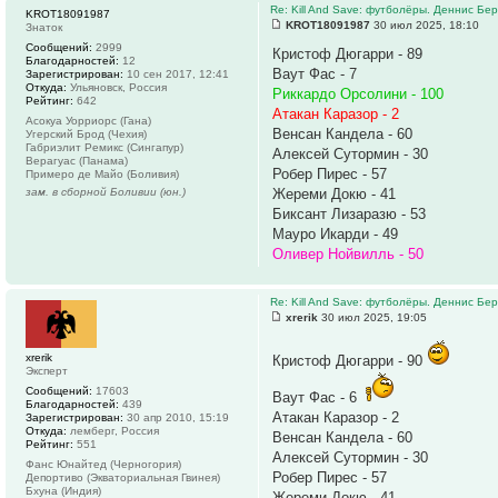
Re: Kill And Save: футболёры. Деннис Бер
KROT18091987
KROT18091987
30 июл 2025, 18:10
Знаток
Сообщений:
2999
Кристоф Дюгарри - 89
Благодарностей:
12
Ваут Фас - 7
Зарегистрирован:
10 сен 2017, 12:41
Откуда:
Ульяновск, Россия
Риккардо Орсолини - 100
Рейтинг:
642
Атакан Каразор - 2
Асокуа Уорриорс (Гана)
Венсан Кандела - 60
Угерский Брод (Чехия)
Габриэлит Ремикс (Сингапур)
Алексей Сутормин - 30
Верагуас (Панама)
Робер Пирес - 57
Примеро де Майо (Боливия)
зам. в сборной Боливии (юн.)
Жереми Докю - 41
Биксант Лизаразю - 53
Мауро Икарди - 49
Оливер Нойвилль - 50
Re: Kill And Save: футболёры. Деннис Бер
xrerik
30 июл 2025, 19:05
xrerik
Кристоф Дюгарри - 90
Эксперт
Сообщений:
17603
Ваут Фас - 6
Благодарностей:
439
Атакан Каразор - 2
Зарегистрирован:
30 апр 2010, 15:19
Откуда:
лемберг, Россия
Венсан Кандела - 60
Рейтинг:
551
Алексей Сутормин - 30
Фанс Юнайтед (Черногория)
Робер Пирес - 57
Депортиво (Экваториальная Гвинея)
Бхуна (Индия)
Жереми Докю - 41