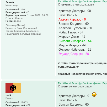
Re: Kill And Save: футболёры. Деннис Бер
Severin
Severin
30 июл 2025, 20:58
Менеджер
Сообщений:
170
Кристоф Дюгарри - 90
Благодарностей:
46
Ваут Фас - 6
Зарегистрирован:
11 окт 2022, 16:26
Откуда:
Далеко
Атакан Каразор - 0
Рейтинг:
454
Венсан Кандела - 60
Яблонец (Чехия)
Алексей Сутормин - 30
Блэктаун Сити (Австралия)
Трентс Юнайтед (Барбадос)
Робер Пирес - 57
Намильянго Колледж (Уганда)
Жереми Докю - 41
Биксант Лизаразю - 54
Мауро Икарди - 49
Оливер Нойвилль - 51
Эдуард Сперцян - 50
«Чтобы стать хорошим тренером, не
быть лошадью»
«Каждый недостаток может стать п
Re: Kill And Save: футболёры. Деннис Бер
xrerik
30 июл 2025, 23:06
xrerik
Кристоф Дюгарри - 91
Эксперт
Ваут Фас - 6
Сообщений:
17603
Венсан Кандела - 60
Благодарностей:
439