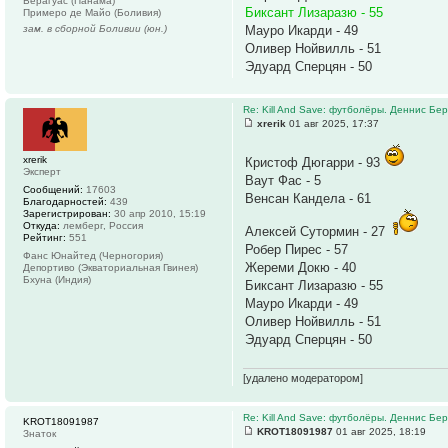
Верагуас (Панама)
Биксант Лизаразю - 55
Примеро де Майо (Боливия)
зам. в сборной Боливии (юн.)
Мауро Икарди - 49
Оливер Нойвилль - 51
Эдуард Сперцян - 50
Re: Kill And Save: футболёры. Деннис Бер
xrerik
01 авг 2025, 17:37
xrerik
Кристоф Дюгарри - 93
Эксперт
Ваут Фас - 5
Сообщений:
17603
Венсан Кандела - 61
Благодарностей:
439
Зарегистрирован:
30 апр 2010, 15:19
Откуда:
лемберг, Россия
Алексей Сутормин - 27
Рейтинг:
551
Робер Пирес - 57
Фанс Юнайтед (Черногория)
Жереми Докю - 40
Депортиво (Экваториальная Гвинея)
Бхуна (Индия)
Биксант Лизаразю - 55
Мауро Икарди - 49
Оливер Нойвилль - 51
Эдуард Сперцян - 50
[удалено модератором]
Re: Kill And Save: футболёры. Деннис Бер
KROT18091987
KROT18091987
01 авг 2025, 18:19
Знаток