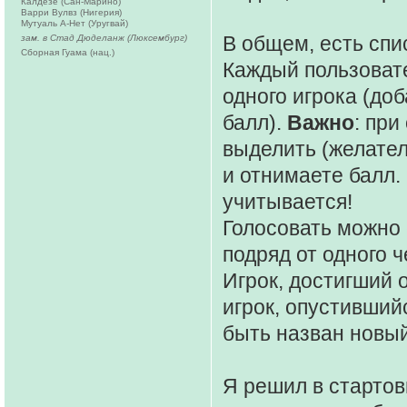
Калдезе (Сан-Марино)
Варри Вулвз (Нигерия)
Мутуаль А-Нет (Уругвай)
В общем, есть спис
зам. в Стад Дюделанж (Люксембург)
Сборная Гуама (нац.)
Каждый пользовате
одного игрока (доб
балл).
Важно
: пр
выделить (желател
и отнимаете балл.
учитывается!
Голосовать можно с
подряд от одного ч
Игрок, достигший о
игрок, опустившийс
быть назван новый
Я решил в стартов